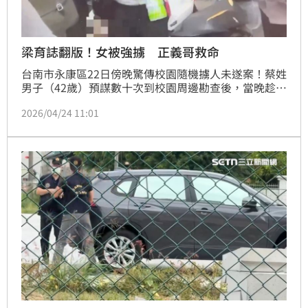
梁育誌翻版！女被強擄 正義哥救命
台南市永康區22日傍晚驚傳校園隨機擄人未遂案！蔡姓
男子（42歲）預謀數十次到校園周邊勘查後，當晚趁一
名女高中生放學徒步時，強行摀嘴拖入草叢意圖不軌，
2026/04/24 11:01
手法宛如犯下「馬國女大生命案」的嫌犯梁育誌，還好
遇到正義民眾大聲喝斥，嫌犯才驚慌變裝逃逸；永康警
方獲報後，靠著受害女生勇敢拍下的背影關鍵照，漏夜
調閱百支監視器，於23日傍晚火速在嫌犯租屋處逮人，
全案訊後依強盜、妨害性自主未遂及傷害罪嫌移送法
辦，並建請聲