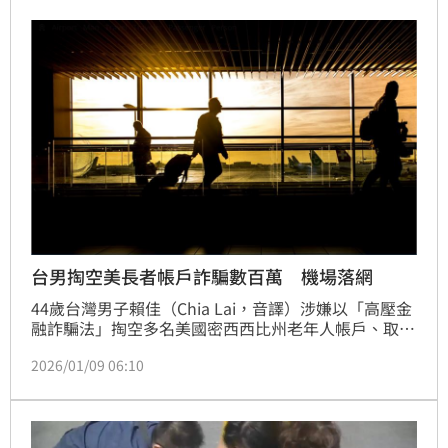
台男掏空美長者帳戶詐騙數百萬 機場落網
44歲台灣男子賴佳（Chia Lai，音譯）涉嫌以「高壓金
融詐騙法」掏空多名美國密西西比州老年人帳戶、取得
數百萬美元，5日於洛杉磯國際機場遭逮。地方執法機
2026/01/09 06:10
構一開始拒絕配合逮人，幾乎讓賴佳有機會逃逸。