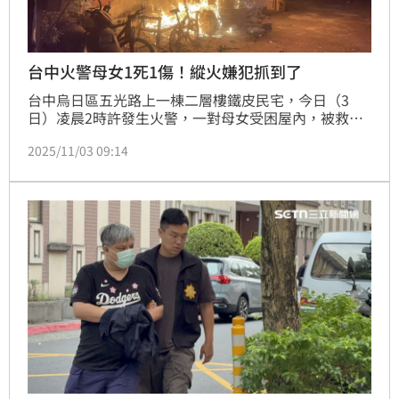
台中火警母女1死1傷！縱火嫌犯抓到了
台中烏日區五光路上一棟二層樓鐵皮民宅，今日（3
日）凌晨2時許發生火警，一對母女受困屋內，被救出
時已無生命跡象，其中17歲女兒送醫搶救後不治；50
2025/11/03 09:14
歲媽媽則全身80％二度燒燙傷，仍在加護病房搶救中。
警方表示，本案疑似是前房客為了租賃糾紛惡意縱火，
稍早前嫌犯已於環中東路附近落網，詳細案情仍有待調
查釐清。