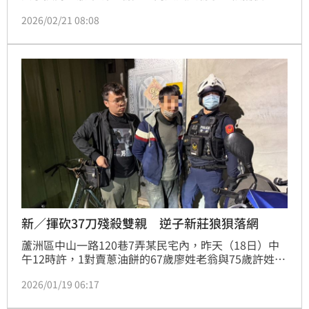
審遭判死刑，沒想到他竟用胡椒粉撒向法警逃脫，躲了
2026/02/21 08:08
2年，卻因逃兵案再度被捕，又用鋼鋸破壞囚車逃逸，
就這樣隱姓埋名、逍遙法外長達8年，卻持續為非作
歹，後來因為寄爆裂物恐嚇多個美容集團，被警方盯
上，再度遭到逮捕。脫逃大王這次沒能成功脫逃，最終
遭判死刑定讞，隔年槍決伏法，結束罪惡的一生。
新／揮砍37刀殘殺雙親 逆子新莊狼狽落網
蘆洲區中山一路120巷7弄某民宅內，昨天（18日）中
午12時許，1對賣蔥油餅的67歲廖姓老翁與75歲許姓老
婦的老夫妻，2人被發現合計遭劈砍37刀慘死，涉有重
2026/01/19 06:17
嫌的36歲獨生子廖聰賢稍早前在新莊新泰路狼狽落網，
整起逆倫凶殺案的發生原因還待警方後續調查釐清。