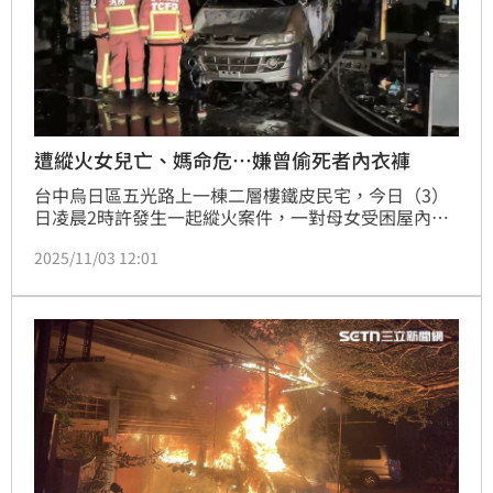
遭縱火女兒亡、媽命危…嫌曾偷死者內衣褲
台中烏日區五光路上一棟二層樓鐵皮民宅，今日（3）
日凌晨2時許發生一起縱火案件，一對母女受困屋內，
被救出時已無生命跡象，其中17歲女兒送醫搶救後不
2025/11/03 12:01
治；50歲媽媽則全身80％二度燒燙傷，仍在加護病房
搶救中。據了解，許姓縱火者（64歲）先前其實偷過死
者內衣，導致在租賃房屋上產生衝突，才會於懷恨在心
下，進而犯下案件。詳細案情仍調查釐清。