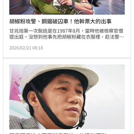
胡椒粉攻警、鋼鋸破囚車！他幹票大的出事
甘兆旭第一次脫逃是在1987年8月，當時他被檢察官借
提出庭，沒想到他事先把胡椒粉藏在衣服裡，趁法警解
開手銬瞬間，朝對方臉部灑出，法警雙眼刺痛、咳嗽不
2026/02/21 08:18
止，短暫失去壓制能力，偵查庭一度陷入混亂，甘男趁
隙衝出地檢署大樓，最後消失在街頭。