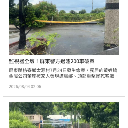
監視器全壞！屏東警方過濾200車破案
屏東縣枋寮鄉太源村7月24日發生命案，獨居的黃姓鎢
金屬公司董座被家人發現遭綑綁、頭部重擊慘死客廳，
由於死者住家及周邊監視器早在案發前即已故障失效，
2026/08/04 02:06
導致檢警第一時間無法掌握關鍵畫面，專案小組歷經10
多天追查，靠著人力調閱周邊道路監視器、精算過濾超
過200輛進出車輛並重建行動軌跡，終於鎖定一名離職
約一年的前員工，4日清晨前往台中將他拘提到案。