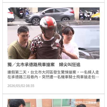
獨／北市承德路飛車搶案 婦尖叫狂追
連假第二天，台北市大同區發生驚悚搶案，一名婦人走
在承德路三段巷內，突然遭一名機車騎士飛車搶走包
包，當下婦人嚇得大喊搶劫，一旁目擊的住戶也狂追，
2026/05/02 08:35
不過還是讓嫌犯跑了，不過法網恢恢，警方擴大調閱監
視器，發現搶匪雖然狡猾的變換車牌，但行蹤仍遭掌
握，短短一小時就在萬華區落網，而雖然監視器把犯行
拍得清清楚楚，他仍堅持不認罪。