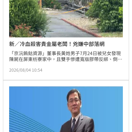
新／冷血殺害貴金屬老闆！兇嫌中部落網
「京沅鎢鈷資源」董事長黃姓男子7月24日被兒女發現
陳屍在屏東枋寮家中，且雙手慘遭寬版膠帶反綁、倒臥
在2樓客廳，頭部遭鈍器重擊當場慘死！由於現場監視
2026/08/04 10:54
器早損壞，檢警一度面臨案情膠著，但經查扣死者手機
進行數位鑑識，大規模徹查其交友往來狀況後，發現黃
男生前常出入女陪侍場所、涉入複雜感情糾紛，檢警在
鎖定特定對象後，4日稍早在外縣市逮捕兇嫌，據悉，
全案疑為感情糾紛引發殺機，目前警方正押解嫌帶返屏
東偵辦中。