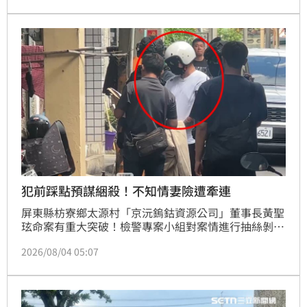
嫌逮捕，經檢方複訊後，認定林嫌涉強盜殺人罪嫌重
大，且有逃亡滅證之虞，已向法院聲押禁見。調查發現
林嫌犯案前曾帶妻子探勘地形，所幸其妻對犯案計畫並
不知情，已排除涉案可能。目前警方正深入釐清林嫌犯
案動機，是因財起意抑或積怨報復仍待進一步調查，全
案持續偵辦中。
犯前踩點預謀綑殺！不知情妻險遭牽連
屏東縣枋寮鄉太源村「京沅鎢鈷資源公司」董事長黃聖
玹命案有重大突破！檢警專案小組對案情進行抽絲剝繭
後掌握相關事證，4日清晨前往台中將涉有重嫌的離職
2026/08/04 05:07
前員工林男拘提到案，經過初步偵訊，警方已於稍早押
解林嫌回到租屋處搜索，據了解，警方目前掌握的事證
顯示全案為林嫌一人所為，並無其他共犯，並非外界揣
測的「夫妻共謀」。