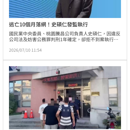
逃亡10個月落網！史碩仁發監執行
國民黨中央委員、桃園騰昌公司負責人史碩仁，因違反
公司法及妨害公務罪判刑1年確定，卻拒不到案執行遭
通緝，在逃亡長達10個月後，昨（9）日傍晚於桃園市
2026/07/10 11:54
區落網，檢方訊後已火速發監。史碩仁在地方爭議不
斷，不僅因經營廢棄物處理業務屢遭質疑，更曾被市議
員踢爆「假共清、真廢清」，甚至橫行市府各局處，長
期以來頻繁檢舉與陳情的作風，使其成為相關單位的頭
痛人物。此次落網終結其逃亡生活，也讓這名地方爭議
人物再度引發社會