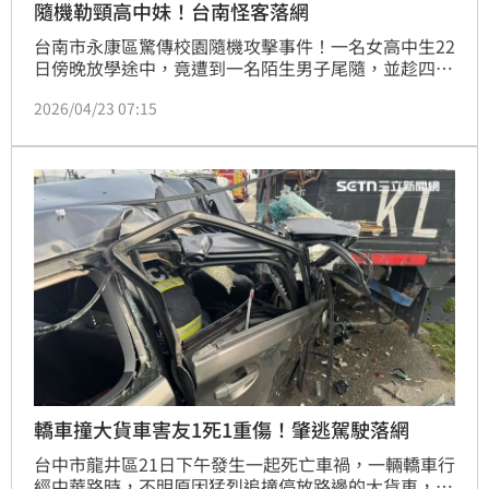
隨機勒頸高中妹！台南怪客落網
台南市永康區驚傳校園隨機攻擊事件！一名女高中生22
日傍晚放學途中，竟遭到一名陌生男子尾隨，並趁四下
無人衝上前伸手勒頸、摀嘴，企圖將她強行拉往一旁空
2026/04/23 07:15
地，所幸一名正義騎士路過察覺異狀，當場持木棍喝斥
驅趕，才讓惡徒落荒而逃，轄區永康分局獲報後組成專
案小組，經全力追緝後，23日傍晚已將嫌犯查緝到案。
轎車撞大貨車害友1死1重傷！肇逃駕駛落網
台中市龍井區21日下午發生一起死亡車禍，一輛轎車行
經中華路時，不明原因猛烈追撞停放路邊的大貨車，造