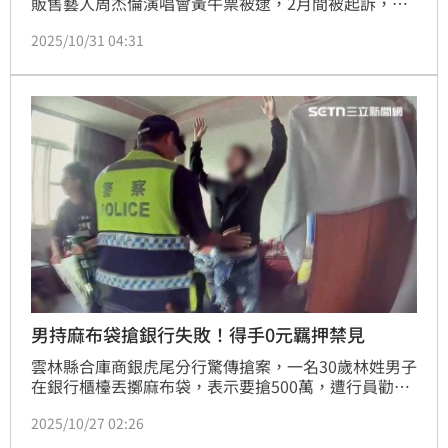
販售藝人周杰倫演唱會黃牛票被逮，2月間被起訴，台
北地方法院裁定劉男停押，70萬元交保。但沒想到才幾
2025/10/31 04:31
個月，夫妻倆竟又重操舊業，利用韓國歌手權志龍（G-
DRAGON）7月間來台開演唱會，再度做起黃牛票生
意。台北地檢署30日指揮刑事局將2人及助理林韋德拘
提到案，31日移送北檢複訊。
男持麻布袋搶銀行失敗！得手0元羈押禁見
雲林縣合庫商銀虎尾分行驚傳搶案，一名30歲林姓男子
在銀行櫃檯丟擲麻布袋，表示要搶500萬，遭行員勸阻
後還恐嚇要開槍，銀行保全察覺異狀上前制止，與林男
2025/10/27 02:26
爆發扭打，隨後林男搭計程車落荒而逃。警方獲報後調
閱監視器循線前往林男租屋處逮人，全案依強盜未遂罪