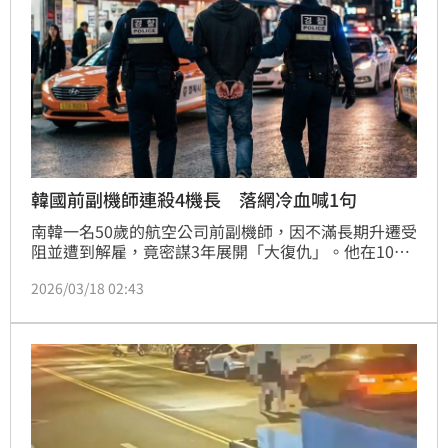
韓國前副機師連殺4機長 落網冷血喊1句
南韓一名50歲的航空公司前副機師，因不滿長期升遷受
阻並遭到解雇，竟密謀3年展開「大復仇」。他在10小
時內橫跨多個城市，持凶器殘忍殺害一名正機長，並計
2026/03/18 02:43
畫依照「死亡名單」再獵殺另外3名機長。落網後他竟
毫無悔意，甚至叫囂是為了破除「不當特權」，冷血行
徑令人毛骨悚然。