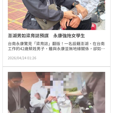
澎湖男如梁育誌預謀 永康強拖女學生
台南永康驚見「梁育誌」翻版！一名設籍澎湖、在台南
工作的42歲蔡姓男子，雖與永康並無地緣關係，卻如當
年長榮大學馬國女大生命案殺手般，展現極高預謀性；
2026/04/24 01:26
警方調查發現，蔡男4月起竟驅車前往某高中周邊勘查
多達數十次，22日傍晚見一名女高中生單獨放學，竟突
襲摀嘴強拖入草叢意圖不軌，所幸一名熱心民眾路過發
出「正義之吼」嚇退惡徒，才沒讓悲劇重演。