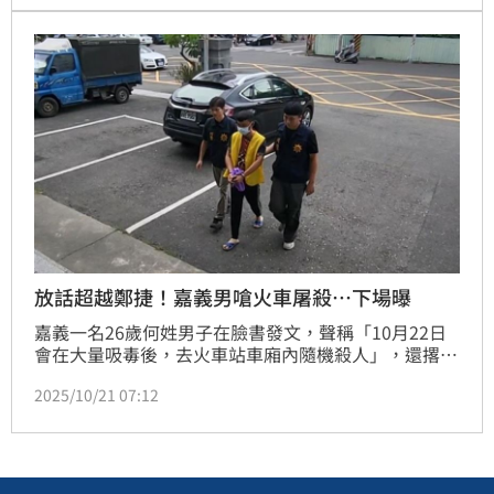
移送地檢署偵辦，檢察官訊後依強盜未遂罪聲押獲准。
放話超越鄭捷！嘉義男嗆火車屠殺…下場曝
嘉義一名26歲何姓男子在臉書發文，聲稱「10月22日
會在大量吸毒後，去火車站車廂內隨機殺人」，還撂狠
話要「超越鄭捷」，離譜發言引起警方高度關注，火速
2025/10/21 07:12
鎖定男子身分，並於今日（21日）前往何男住處逮人，
全案依恐嚇公眾罪移請嘉義地方檢察署偵辦。