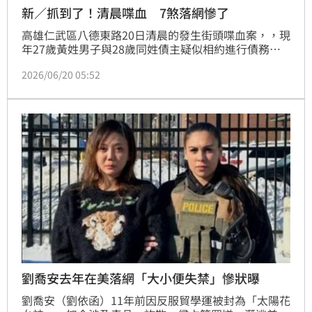
新／抓到了！清晨喋血 7煞落網慘了
高雄仁武區八德東路20日清晨的發生街頭喋血案，，現
年27歲黃姓男子與28歲同姓債主疑似相約進行債務協
商，不料雙方談判破裂當場引發激烈衝突，黃嫌一怒之
2026/06/20 05:52
下竟持利刃行兇，導致被害人背部及右大腿慘遭砍傷、
鮮血直流，所幸送醫後意識清楚，行兇的黃姓男子等人
則乘車逃逸，案發後警方展開調查，稍早涉案的7名惡
徒已全數到案，訊後依妨害秩序、傷害及殺人未遂等罪
嫌送辦。
劉喬安去年在美落網「大小便失禁」慘狀曝
劉喬安（劉依函）11年前因反服貿學運被封為「太陽花