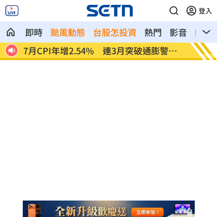
登入
即時
颱風動態
台股怎投資
熱門
影音
熱搜
警戒
金鐘星光主持陣容曝 夏和熙木木續扛紅
白海豚
毯