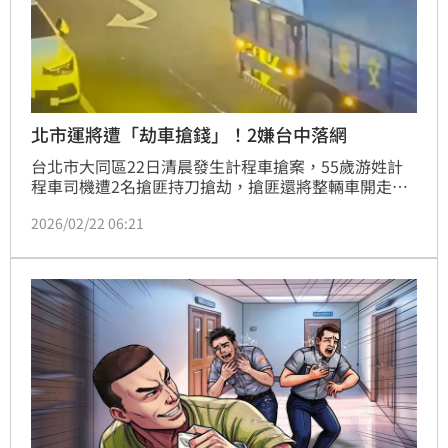
北市運將遭「劫車搶錢」！2嫌台中落網
台北市大同區22日清晨發生計程車搶案，55歲游姓計
程車司機遭2名搶匪持刀搶劫，搶匪還將整輛車開走。
警方追查鎖定2嫌行蹤，於案發後10小時，在台中市一
2026/02/22 06:21
家網咖逮捕林姓、王姓2名嫌犯，全案移請士林地檢署
偵辦。