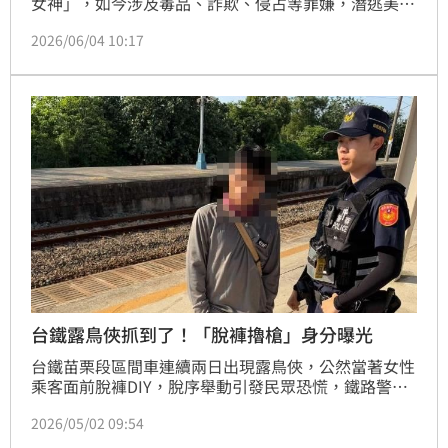
女神」，如今涉及毒品、詐欺、侵占等罪嫌，潛逃美國
遭通緝，期間仍持續犯案。劉喬安去年1月底在波士頓
2026/06/04 10:17
某飯店落網，被逮時還大小便失禁。劉喬安原先於去年
3月遣返回台，其黑幫男友透過律師替她申請政治庇
護，預計今日傍晚入境桃園機場，並移送地檢署歸案。
台鐵露鳥俠抓到了！「脫褲擼槍」身分曝光
台鐵苗栗段區間車連續兩日出現露鳥俠，公然當著女性
乘客面前脫褲DIY，脫序舉動引發民眾恐慌，鐵路警察
主動介入偵辦，鎖定一名葉姓男子涉有重嫌，於今日
2026/05/02 09:54
（2日）下午4時許，在通霄車站逮捕葉男，全案依妨害
風化罪、性騷擾申訴案移送偵辦。