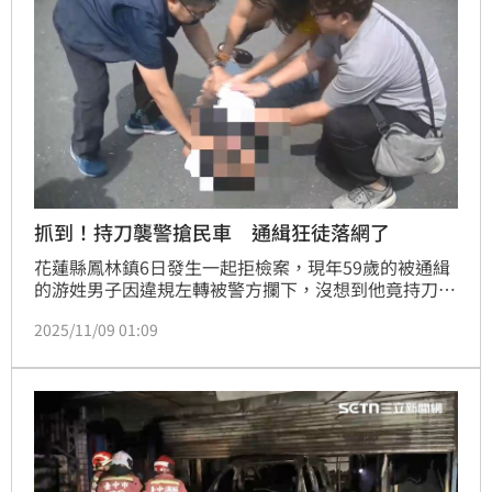
抓到！持刀襲警搶民車 通緝狂徒落網了
花蓮縣鳳林鎮6日發生一起拒檢案，現年59歲的被通緝
的游姓男子因違規左轉被警方攔下，沒想到他竟持刀拒
捕還衝撞員警，再搶奪一輛自小客後逃逸，警方循線追
2025/11/09 01:09
捕2天後，8日掌握游男行蹤，並趁著他外出用餐時出動
大批警力圍捕，訊後依殺人未遂、強盜、妨害公務罪嫌
送辦。