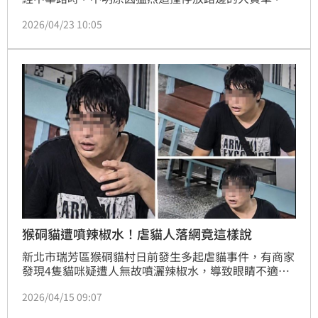
成車內乘客一死一重傷。離譜的是，駕駛肇事後「棄友
2026/04/23 10:05
落跑」徒步逃離現場，警方循線追緝，已於昨日（22
日）逮捕駕駛，全案依肇事逃逸致人死傷及過失致死罪
嫌移送地檢署偵辦。
猴硐貓遭噴辣椒水！虐貓人落網竟這樣說
新北市瑞芳區猴硐貓村日前發生多起虐貓事件，有商家
發現4隻貓咪疑遭人無故噴灑辣椒水，導致眼睛不適、
無法睜眼，無助的貓咪不斷發出哀鳴，讓人不捨。瑞芳
2026/04/15 09:07
警分局獲報後立即展開調查。經連日清查、比對及訪查
後，逐步釐清案情脈絡，鎖定涉案的28歲李姓男子，昨