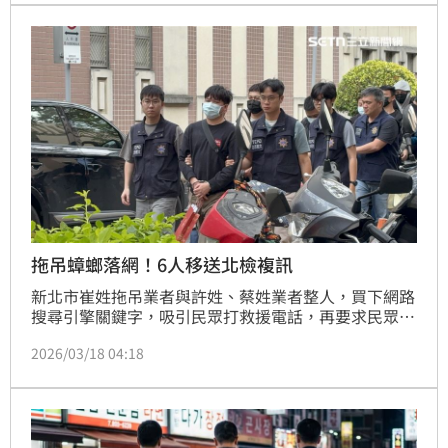
天（14日）前往犯嫌住處將其帶返分局調查，偵詢後將
依動保法第25條第1項罪嫌送辦。
拖吊蟑螂落網！6人移送北檢複訊
新北市崔姓拖吊業者與許姓、蔡姓業者整人，買下網路
搜尋引擎關鍵字，吸引民眾打救援電話，再要求民眾簽
立合約，之後變臉加價，民眾被迫支付不合理高額拖吊
2026/03/18 04:18
費用。台北市刑警大隊循線逮補許男等6人到案，訊後
依詐欺等罪移送台北地檢署複訊。面對媒體追問，6人
皆低頭不發一語。至於崔姓男子，已潛逃出境。