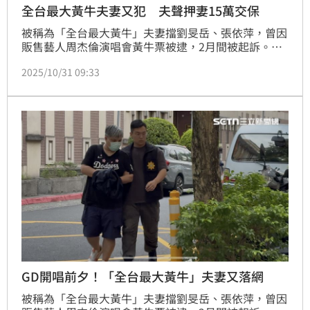
全台最大黃牛夫妻又犯 夫聲押妻15萬交保
被稱為「全台最大黃牛」夫妻擋劉旻岳、張依萍，曾因
販售藝人周杰倫演唱會黃牛票被逮，2月間被起訴。但
沒想到才幾個月，夫妻倆竟又重操舊業，利用韓國歌手
2025/10/31 09:33
權志龍（G-DRAGON）7月間來台開演唱會，再度做起
黃牛票生意。台北地檢署30日指揮刑事局將2人及助理
林韋德拘提到案，31日移送北檢複訊，訊後張依萍15
萬元交保、林韋德5萬元交保，劉旻岳則聲押禁見。
GD開唱前夕！「全台最大黃牛」夫妻又落網
被稱為「全台最大黃牛」夫妻擋劉旻岳、張依萍，曾因