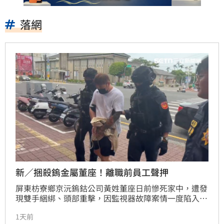
落網
新／捆殺鎢金屬董座！離職前員工聲押
屏東枋寮鄉京沅鎢鈷公司黃姓董座日前慘死家中，遭發
現雙手綑綁、頭部重擊，因監視器故障案情一度陷入膠
著。檢警透過地毯式排查逾兩百輛車輛軌跡，鎖定離職
1天前
一年的林姓前員工涉有重嫌。專案小組日前於台中將林