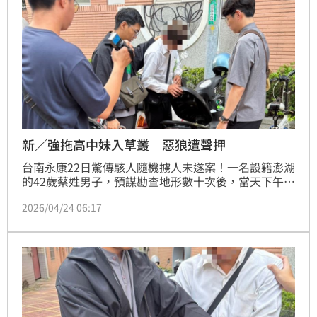
新／強拖高中妹入草叢 惡狼遭聲押
台南永康22日驚傳駭人隨機擄人未遂案！一名設籍澎湖
的42歲蔡姓男子，預謀勘查地形數十次後，當天下午鎖
定犯案對象，強拖女高中生入草叢圖謀不軌，所幸正義
2026/04/24 06:17
路人喝止及女學生機警拍攝蔡男背影助警逮人；案經南
檢複訊後，認定蔡男涉犯《兒少法》加重強制性交未遂
及強盜未遂等重罪，且因其涉嫌重大、有反覆實施犯
罪、湮滅證據及逃亡之虞，已向台南地院聲押。