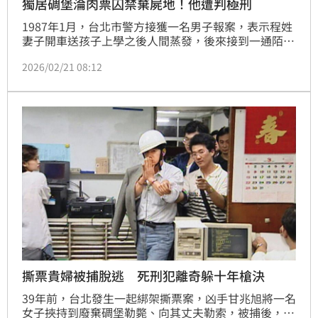
獨居碉堡淪肉票囚禁棄屍地！他遭判極刑
1987年1月，台北市警方接獲一名男子報案，表示程姓
妻子開車送孩子上學之後人間蒸發，後來接到一通陌生
男子來電，聲稱程女在他手中，要求支付贖金，卻始終
2026/02/21 08:12
拒絕讓程女接聽電話。因程女住在安和路一帶，平日駕
駛高級進口車，生活優渥，警方懷疑她可能遭歹徒盯上
綁架，隨即成立專案小組追查。
撕票貴婦被捕脫逃 死刑犯離奇躲十年槍決
39年前，台北發生一起綁架撕票案，凶手甘兆旭將一名
女子挾持到廢棄碉堡勒斃、向其丈夫勒索，被捕後，一