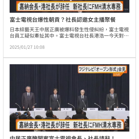
富士電視台爆性朝貢？社長認邀女主播聚餐
日本綜藝天王中居正廣被爆料發生性侵糾紛，富士電視
台員工疑似牽扯其中。富士電視台社長港浩一今天對於
公司高層疑似「性朝貢」的餐會表示，「可能有些人不
2025/01/27 10:08
願意或感到不舒服，但無法拒絕還是參加了，應該更仔
細確認她們的意願。」
中居正廣醜聞案富士電視會長、社長請辭！