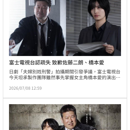
富士電視台認疏失 致歉佐藤二朗、橋本愛
日劇「夫婦別姓刑警」拍攝期間引發爭議，富士電視台
今天坦承製作團隊雖然事先掌握女主角橋本愛的演出顧
慮，卻沒有向男主角佐藤二朗本人充分說明，傳達不足
2026/07/08 12:59
導致雙方發生摩擦，對兩位主演承受沉重心理壓力深感
歉意。