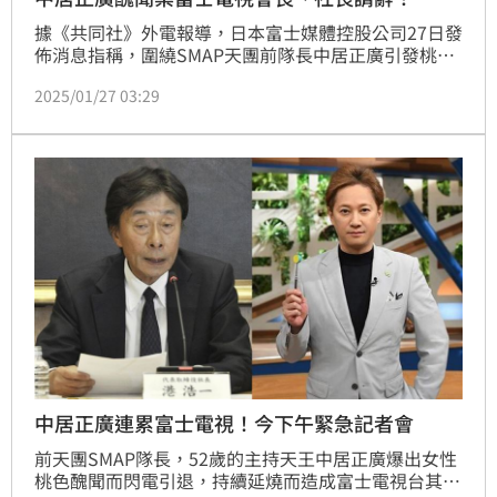
據《共同社》外電報導，日本富士媒體控股公司27日發
佈消息指稱，圍繞SMAP天團前隊長中居正廣引發桃色
糾紛的風暴，衍伸成為富士電視台開台以來最大危機，
2025/01/27 03:29
包括四位董事會成員：嘉納修治會長、遠藤龍之介副會
長、港浩一社長、母集團富士媒體控股的金光修社長皆
現身此次記者會，超過300多家媒體擠爆現場，4人出
場後90度鞠躬深深對社會大眾道歉。
中居正廣連累富士電視！今下午緊急記者會
前天團SMAP隊長，52歲的主持天王中居正廣爆出女性
桃色醜聞而閃電引退，持續延燒而造成富士電視台其管