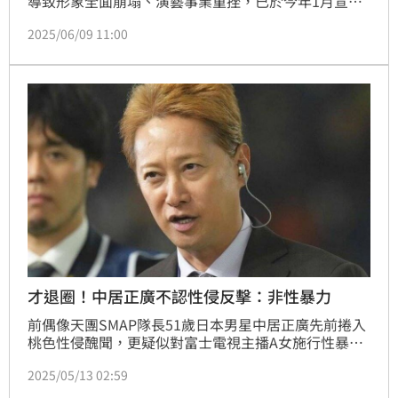
導致形象全面崩塌、演藝事業重挫，已於今年1月宣布
退出演藝圈。如今事件持續延燒，富士電視台陷入史上
2025/06/09 11:00
首見的財務危機，5日正式對外宣布考慮對前社長港浩
一與前常務董事大多亮提起訴訟，甚至未排除對中居正
廣本人提告的可能性。
才退圈！中居正廣不認性侵反擊：非性暴力
前偶像天團SMAP隊長51歲日本男星中居正廣先前捲入
桃色性侵醜聞，更疑似對富士電視主播A女施行性暴
力，最終在1月透過付費會員官網發聲明，表示將付全
2025/05/13 02:59
責，正式退出演藝圈。不料昨（12日）傳出中居正廣委
託律師團針對初步調查報告提出異議，聲稱事件中並無