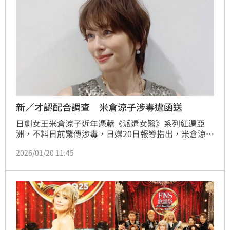
新／才認配合調查 米倉涼子涉毒遭函送
日劇女王米倉涼子近年憑藉《派遣女醫》系列紅遍亞
洲，不料日前驚傳涉毒，日媒20日報導指出，米倉涼子
因涉嫌違反日本《麻藥取締法》，已遭相關單位函送檢
2026/01/20 11:45
方，消息傳出震撼演藝圈。記者林汝珊