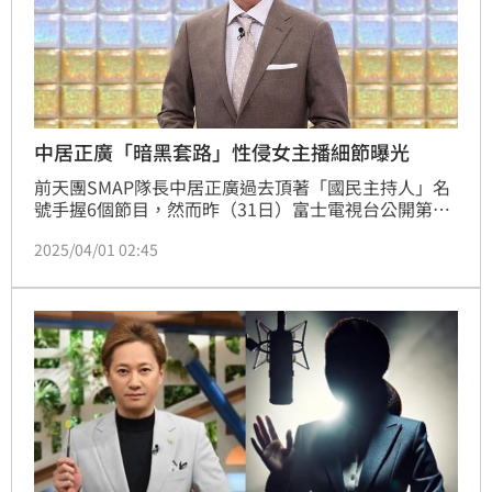
中居正廣「暗黑套路」性侵女主播細節曝光
前天團SMAP隊長中居正廣過去頂著「國民主持人」名
號手握6個節目，然而昨（31日）富士電視台公開第三
方調查委員會報告出爐，中居正廣案超過400頁的調查
2025/04/01 02:45
報告，認定他「職場性侵」富士電視台女主播是事實，
其「暗黑套路」也遭到曝光，老練細節曝光讓外界看噁
直呼「超毛骨悚然」。