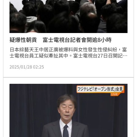
疑爆性朝貢 富士電視台記者會開逾8小時
日本綜藝天王中居正廣被爆料與女性發生性侵糾紛，富
士電視台員工疑似牽扯其中。富士電視台27日召開記者
會說明，採取「問到飽」形式，從當地時間下午4時
2025/01/28 02:25
（台北時間3時）開始，竟開了超過8小時直到隔天，打
破當初傑尼斯事務所記者會的4個多小時記錄。