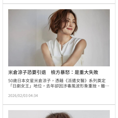
米倉涼子恐要引退 檢方暴怒：是重大失敗
50歲日本女星米倉涼子，憑藉《派遣女醫》系列奠定
「日劇女王」地位，去年卻因涉毒風波形象重挫。雖然
東京地方檢察廳已於今年1月底正式做出不起訴處分，
2026/02/03 04:34
還她清白，但案件後續發展卻未因此落幕，甚至傳出她
在調查期間情緒低落，私下坦言「可能會退出演藝
圈」。