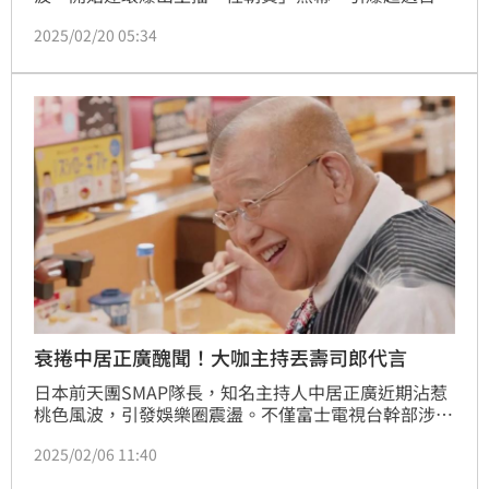
大企業抽廣告，社長與會長同時下台的重大醜聞，營收
2025/02/20 05:34
更是下修數百億。富士電視台預計3月底公開第三方調
查委員會報告，不過近日公司內部問卷調查報告流出，
職場性騷的整體數字比例之高，震驚日本。
衰捲中居正廣醜聞！大咖主持丟壽司郎代言
日本前天團SMAP隊長，知名主持人中居正廣近期沾惹
桃色風波，引發娛樂圈震盪。不僅富士電視台幹部涉
事，連資深落語家「笑福亭鶴瓶」也被波及，遭代言知
2025/02/06 11:40
名品牌「壽司郎」火速切割，引爆近日熱議話題。