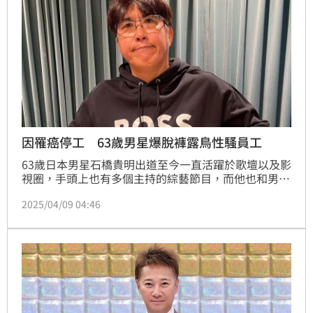
因罹癌停工 63歲男星爆脫褲露鳥性騷員工
63歲日本男星石橋貴明出道至今一直活躍於歌壇以及影
視圈，手頭上也有多個主持的綜藝節目，而他也和男星
木梨憲武組成「隧道二人組」累積不少粉絲喜愛，日前
2025/04/09 04:46
證實罹癌並宣布全面停工，如今卻爆出他就是富士電視
台調查報告中，涉嫌對女員工露鳥的大咖藝人，此事讓
大眾相當震撼。蔡佩伶報導