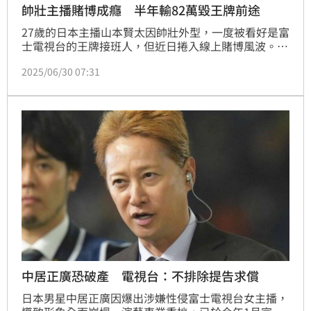
帥壯主播賭博成癮 半年輸82萬毀王牌前途
27歲的日本主播山本賢太因帥壯外型，一度被看好是富
士電視台的王牌接班人，但近日捲入線上賭博風波。據
報導，他幾乎「只要有5分鐘空檔就會下注」，近半年
2025/06/30 07:31
投入約1,250萬日圓（約258萬台幣），前後輸掉約400
萬日圓（約82萬台幣），賠上原本備受看好一片光明的
螢光幕人生前途。
中居正廣恐破產 電視台：不排除提告求償
日本男星中居正廣因爆出涉嫌性侵富士電視台女主播，