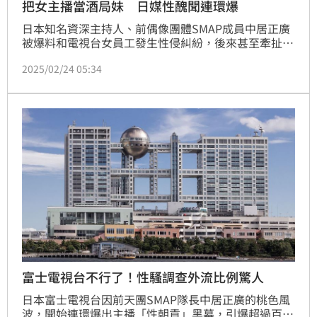
把女主播當酒局妹 日媒性醜聞連環爆
日本知名資深主持人、前偶像團體SMAP成員中居正廣
被爆料和電視台女員工發生性侵糾紛，後來甚至牽扯出
日本電視台龍頭之一的富士電視台將女主播當作酒局妹
2025/02/24 05:34
醜聞。BBC報導指出，近年來的日本演藝圈性侵案連環
爆，或許象徵著日本人對性侵害案的看法終於迎來轉捩
點，愈來愈多曾遭受性暴力的受害者願意挺身而出，改
變雖慢，但正在發生。
富士電視台不行了！性騷調查外流比例驚人
日本富士電視台因前天團SMAP隊長中居正廣的桃色風
波，開始連環爆出主播「性朝貢」黑幕，引爆超過百家