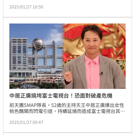
理階層的根基也受動搖。富士電視台在這場風波中做了
2025/01/27 10:50
最壞的危機處理，不僅飽受批評，還讓逾75家企業贊助
抽廣告，同時更影響到節目製作，富士電視台預計台灣
時間今（27日）下午3點再度舉行記者會說明中居正廣
桃色風波，不過富士電視台高層A男過去噁心行徑仍一
一浮現。
中居正廣搞垮富士電視台！恐面對破產危機
前天團SMAP隊長，52歲的主持天王中居正廣爆出女性
桃色醜聞而閃電引退，持續延燒而造成富士電視台其管
理階層的根基也受動搖。富士電視台在這場風波中做了
2025/01/27 09:47
最壞的危機處理，不僅飽受批評，還讓超過75家大企業
贊助抽廣告，同時更影響到節目製作，有資深媒體人分