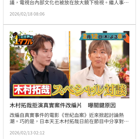
議，電視台內部文化也被放在放大鏡下檢視。繼人事震
盪與性別爭議接連浮上檯面後，如今再傳出疑似職場越
2026/02/18 08:06
界事件，引發外界關注。林宜君
木村拓哉拒演真實案件改編片 曝關鍵原因
改編自真實事件的電影《世紀血案》近來掀起討論熱
潮。巧的是，日本天王木村拓哉日前在節目中分享對於
接演改編自真實事件作品的看法，坦言曾接到過相關邀
2026/02/13 02:12
約，不過最中選擇拒絕，原因曝光。記者林汝珊