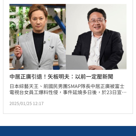
析，如果這狀況無法改善，蟬聯多年日本收視率冠軍的
富士電視台，頂多撐半年，恐怕將面臨破產危機。
中居正廣引退！矢板明夫：以前一定壓新聞
日本綜藝天王、前國民男團SMAP隊長中居正廣被富士
電視台女員工爆料性侵，事件延燒多日後，於23日宣布
退出演藝圈。對此日本媒體人矢板明夫認為對事件的影
2025/01/25 12:17
響還沒結束，甚至說如果同樣事件發生在20年前，憑著
富士電視台的政治影響力，事情很快就會被壓下去。趙
浩雲