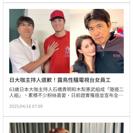
「性暴力」。
日大咖主持人道歉！露鳥性騷電視台女員工
63歲日本大咖主持人石橋貴明和木梨憲武組成「隧道二
人組」，累積不少粉絲喜愛，日前證實罹癌並宣布全面
停工，如今卻爆出他就是富士電視台調查報告中，涉嫌
2025/04/16 07:09
對女員工露鳥的大咖藝人。石橋貴明今（16日）透過所
屬公司發表道歉聲明稱，「由於我個人的不足，可能做
得太過分了。給女性帶來不適，我感到非常道歉」。