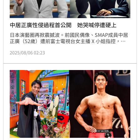
中居正廣性侵過程首公開 她哭喊停遭硬上
日本演藝圈再掀震撼波。前國民偶像、SMAP成員中居
正廣（52歲）遭前富士電視台女主播 X 小姐指控，在
去年 6 月 2 日於東京目黑區的住處內，對她施以「業務
2025/08/06 02:23
延長線上的性暴力」。根據日媒《週刊文春》最新報
導，該媒取得一份由 X 小姐的代理律師撰寫、寄給中居
的「通知書」，完整記載事件當晚的過程。