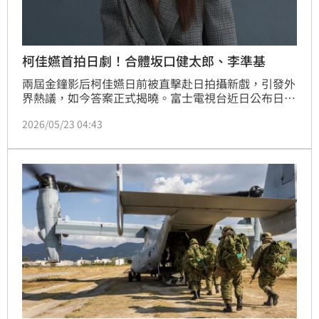
柯佳嬿首拍日劇！合體坂口健太郎、李準基
兩屆金鐘影后柯佳嬿日前被直擊赴日拍攝新戲，引發外
界熱議，如今答案正式揭曉。富士電視台近日公布日劇
《綁架遊戲》（kiDnap GAME）完整卡司，柯佳嬿不
2026/05/23 04:43
僅首度挑戰日劇，更將與日本男星坂口健太郎、南韓男
神李準基同台飆戲，台日韓三地夢幻卡司曝光後，立刻
掀起討論。趙浩雲