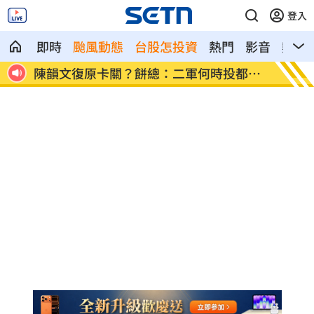
登入
即時
颱風動態
台股怎投資
熱門
影音
熱搜
都不
專家曝下週「這兩天」短線反彈要來了
美國撐
束