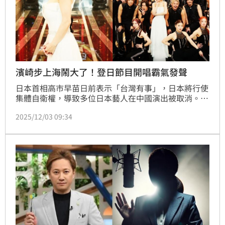
濱崎步上海鬧大了！登日節目開唱霸氣發聲
日本首相高市早苗日前表示「台灣有事」，日本將行使
集體自衛權，導致多位日本藝人在中國演出被取消。29
日天后濱崎步（Ayu）的上海演唱會，在前一天臨時遭
2025/12/03 09:34
中國取消，不過濱崎步仍對著台下1萬4000個空位唱完
整場，引發外媒報導「上海這件事鬧大了！」濱崎步今
晚（3日）參加富士電視台年末音樂特別節目，也在社
群霸氣發聲。