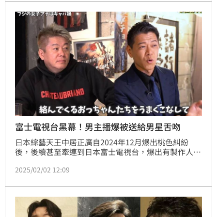
富士電視台黑幕！男主播爆被送給男星舌吻
日本綜藝天王中居正廣自2024年12月爆出桃色糾紛
後，後續甚至牽連到日本富士電視台，爆出有製作人安
排女主播、女偶像進行「性朝貢」。而曾任富士電視台
2025/02/02 12:09
主播的長谷川豐，也在YouTube節目上爆料指稱，自己
曾被前輩「當作禮物」送給男星舌吻。