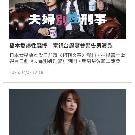
橋本愛爆性騷擾 電視台證實曾警告男演員
日本女星橋本愛日前遭《週刊文春》爆料，拍攝富士電
視台日劇《夫婦別姓刑警》期間，與男星佐藤二朗發生
糾紛，引發外界關注。佐藤二朗與經紀公司1日發聲反
2026/07/02 12:18
駁報導內容後，富士電視台2日也首度發表聲明，證實
曾就佐藤二朗的言行提出「嚴正警告」，並要求避免類
似情況再次發生。