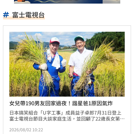
富士電視台
女兒帶190男友回家過夜！諧星爸1原因氣炸
日本搞笑組合「U字工事」成員益子卓郎7月31日登上
富士電視台節目大談家庭生活，並回顧了22歲長女第一
次帶男友回家時的震撼場面，幽默互動讓現場主持人和
2026/08/02 10:22
觀眾全笑翻。