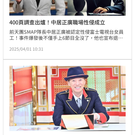
400頁調查出爐！中居正廣職場性侵成立
前天團SMAP隊長中居正廣被認定性侵富士電視台女員
工！事件爆發後不僅手上6節目全沒了，他也宣布退出
演藝圈關閉官方網站，然而事情還沒結束，昨（31日）
2025/04/01 10:31
富士電視台公開第三方調查委員會報告出爐，發布中居
正廣案超過400頁的調查報告，認定他對受害女主播實
行「職場性侵」，而對受害女性1年半以來的反應不聞
不問的富士電視台負有重大責任，電視台所做所為對該
女主播造成二次傷害。