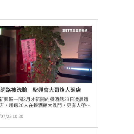
滿網路被洗臉 聖興會大哥烙人砸店
新興區一間3月才新開的餐酒館23日凌晨遭
店，超過20人在餐酒館大亂鬥，更有人帶開
，就連警方到場還囂張嗆聲，帶頭的還是高
/07/23 10:30
興會大哥，疑似因為與酒店股東有糾紛，在
互嗆被洗臉，帶20多人到餐酒館砸店，警方
他們依現行犯通通逮捕！