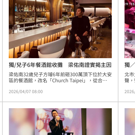
炮挨罰87萬！這次「大漢達達」率眾砸的餐酒
因
館，據了解是道上一個大哥開的，恐怕要化解雙
15:49
方的仇怨並不容易。
羞
15:47
不易
15:45
試
15:43
獨/兒子6年餐酒館收攤 梁佑南證實揭主因
獨
梁佑南32歲兒子方璿6年前砸300萬頂下位於大安
北市
區的餐酒館，改名「Church Taipei」，從合夥
聲，
人升格當老闆，梁佑南當時不僅出資80萬贊助兒
去，
2026/04/07 08:00
2026
子，還特地帶女兒方琦現身站台。豈料，如今6
竟然
年過去，餐酒館竟傳出收攤消息，對此，梁佑南
網，
成形
也向《三立新聞網》證實了。
說明
12:00
」氣
12:00
場！
10:30