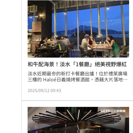
和牛配海景！淡水「1餐廳」絕美視野爆紅
淡水近期最夯的新打卡餐廳出爐！位於禮萊廣場
三樓的 Haloé日義燒烤餐酒館，憑藉大片落地窗
外的海天一線美景，迅速成為美食圈熱議話題。
2025/09/12 09:43
美食家陳鴻指出，在這裡，享受的不只是晚餐，
而是一場旅行，隨著海風與炭火香氣展開。