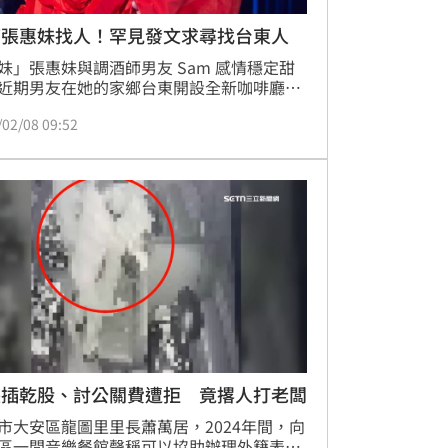
幫張惠妹找人！罕見發文求尋找台東人
妹」張惠妹與調酒師男友 Sam 感情穩定甜
近期男友在她的家鄉台東開設全新咖啡廳餐
「希拉海」，正式對外亮相。阿妹也罕見在
/02/08 09:52
平台限時動態發文「尋人」，寫下「親愛
有人在台東嗎，舉手一下，我迫不及待想要
們分享」，親自為新店宣傳，引發粉絲關
長插乾股、討公關費遭拒 竟撂人打老闆
市大安區龍圖里里長蕭萬居，2024年間，向
區一間音樂餐館聲稱可以協助辦理外籍表演