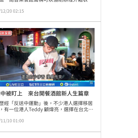
作許可，但要索取10%乾股，事後業者停止
/12/20 02:15
後，里長竟然找黑幫到場施壓。
送中被盯上 來台開餐酒館新人生篇章
歷經「反送中運動」後，不少港人選擇移居
，有一位港人Teddy 顧煒亮，選擇在台北開
館，未來要回饋台灣社會，將餐酒館升級成
/11/10 01:00
享表演空間」支持創作藝術家。