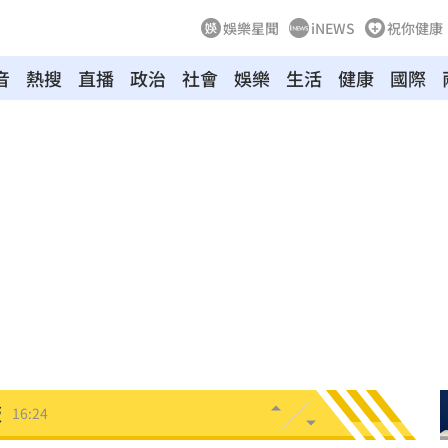
娛樂星聞
iNEWS
祝你健康
音
熱搜
直播
政治
社會
娛樂
生活
健康
國際
曝光
16:32
句
16:32
追憶
16:31
忐忑
16:30
喊停
16:29
板
16:24