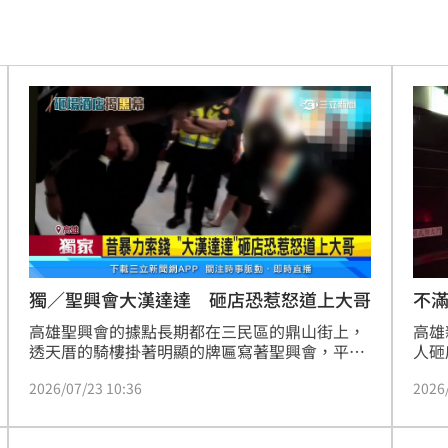
次看
16:23
裡話
16:20
了
16:15
演練
16:15
範疇
16:14
:07
1事
16:05
不
獨／聖興會大漢達達 砸店恐惹怒道上大哥
高雄
高雄聖興會的據點長期都在三民區的鼎山街上，
人砸
透天厝的騎樓掛著明顯的牌匾寫著聖興會，平常
山刀
外面是擺檳榔攤做生意、裡面是拜關公，聖興會
密碼
16:01
2026
2026/07/23 10:36
雄聖
的大哥「大漢達達」今年44歲，身上有明顯刺
網路
青，過去聖興會曾經因為像夜市攤販收保護費當
15:55
也將
眾打人，也曾經因為舉辦廟會活動在深夜大量放