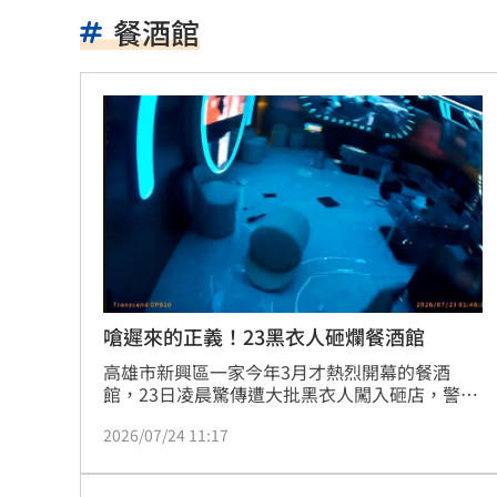
獨／鬼門開當心鬼上身 鬼月17禁忌一
餐酒館
鄭麗文稱台不是國家 綠委酸：講出心
深藍區掃街遭民眾嗆擋路 沈伯洋回應
漢光42／第五作戰區砲兵實施要域火殲
3歲就認愛姜厚任?姓名學家：超出玄學
國小校園2度偷吃國中妹！男大生慘了
16
田路路生活拮据!74歲司馬玉嬌不忍疾呼
嗆遲來的正義！23黑衣人砸爛餐酒館
台鐵帽混中國國徽帽 日管處致歉
16:01
高雄市新興區一家今年3月才熱烈開幕的餐酒
館，23日凌晨驚傳遭大批黑衣人闖入砸店，警方
獲報趕抵現場時，店內桌椅、設備早已被砸爛，
adidas推珍奶限定鞋！鞋墊藏微糖少冰
2026/07/24 11:17
帶頭的44歲李姓男子甚至態度高傲、對著趕來的
員警叫囂，警方隨即叫來大批警力將滋事分子制
又見三颱共存 鯨魚殘骸生成琵鷺颱風
服，隨即將李男等23名涉案人員全數逮捕，並查