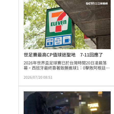
扣4把開山刀，訊後依涉犯《組織犯罪防制條
林安可7月手感火燙卻下二軍 日媒爆原
例》、妨害秩序及毀損等罪嫌送辦，並建請法院
聲請羈押。
ATEEZ藍毯突跳震胸舞！崔傘跳完秒害
蔡壁如跨黨挺藍營的「她」認：藍白合
洋將831大限倒數 林威助曝威戈神會再
台灣彩券開獎直播中
20:31
世足賽最高CP值球迷聖地 7-11回應了
2026年世界盃足球賽已於台灣時間20日凌晨落
LIVE三立+24小時直播
15:27
幕，西班牙最終靠著致勝進球1：0擊敗阿根廷，
值得注意的是，許多人除了在家透過轉播平台觀
三立iNEWS新聞台線上直播
18:00
2026/07/20 08:51
賞賽事，可能會到餐廳、酒吧和粉絲同樂，甚至
連台灣分店最廣的超商「7-11」，也成為球迷相
商場戰國來臨 台中「頂奢大道」逐漸
會的據點，影片曝光後吸引200多萬觀看、15萬
人按讚。對此，7-11也公開回應，「有7-11真
好」。
台彩父親節推新刮刮樂千萬頭獎超「爸
「拍片人的多重宇宙」職涯論壇9/12登