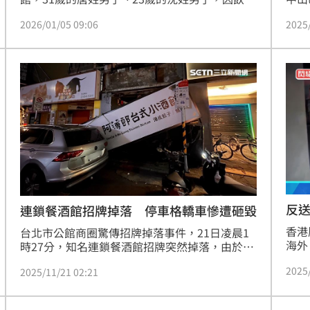
過量於店內大聲喧嘩，被店員引導至店外後，唐
者工
2026/01/05 09:06
2025
男仍情緒失控、當街大聲咆哮，轄區警方獲報後
給付
趕抵，但唐男依舊不受控，警方多次勸導無效，
將其實施管束並帶返派出所安置，隨後經通知唐
男家屬到場。而沈男現場無過當行為，未予管
束。
反
連鎖餐酒館招牌掉落 停車格轎車慘遭砸毀
香港
台北市公館商圈驚傳招牌掉落事件，21日凌晨1
海外
時27分，知名連鎖餐酒館招牌突然掉落，由於正
餐酒
值深夜時分，當時並無任何民眾經過，僅砸毀1
2025
「共
2025/11/21 02:21
部停車格內的轎車，警方獲報後趕抵現場，隨即
在門口拉起封鎖線，並告知車主相關權益。