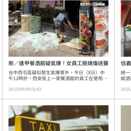
新／逢甲餐酒館疑氣爆！女員工臉燒傷送醫
信義
2點
台中西屯區疑似發生氣爆意外，今日（8日）中
統一
午12時許，西安街上一家餐酒館的員工在使用瓦
縱酒
斯噴槍料理時，疑似發生氣爆，造成2名員工燒
「Tr
2025/09/08 02:42
2025
燙傷，被緊急送醫治療，目前警消正在釐清事故
並首度
發生原因。
讓酒
年回
推出
至凌
俊佑