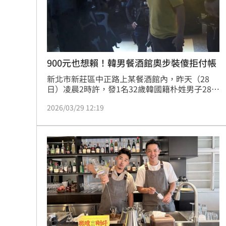
8國球員齊聚高雄 Formosa 7s掀足球
理想混蛋號召粉絲跨海追星吃美食！
18:
900元也想賴！韓男餐酒館奧步裝傻拒付帳
新北市新莊區中正路上某餐酒館內，昨天（28
日）凌晨2時許，發1名32歲韓國籍朴姓男子28日
凌晨2時許在新莊區中正路1間餐酒館消費900多
2026/03/29 12:19
元後，卻假裝聽不懂店家所說的韓語，拒絕付錢
還想趁機逃離，因此被店家攔下報警，朴男因拒
出示證件被帶回警局，經了解，朴男明明身上還
有錢，但店家後續不願提告，警方查證朴男身分
無誤後讓其自行離去。