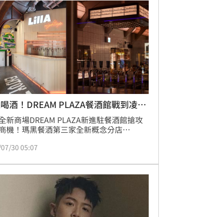
喝酒！DREAM PLAZA餐酒館戰到凌晨
全新商場DREAM PLAZA新進駐餐酒館搶攻
商機！瑪黑餐酒第三家全新概念分店
ansit」推出6款特色調酒和多款Bar Food，
/07/30 05:07
使用Cocktail On Tap(汲飲式雞尾酒吧)，
客汲取即飲；開展餐飲集團「LillA」睽違2
歸，找來知名酒吧「TCRC & BAR HOME」
2款聯名調酒；2間餐酒館週五、週六皆營業
晨2點，將成為信義區夜生活新選擇。（賴
）