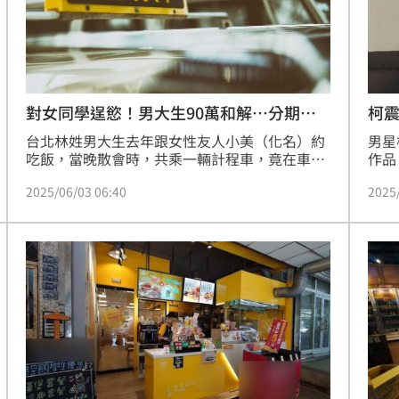
對女同學逞慾！男大生90萬和解…分期償
柯震
還
句
台北林姓男大生去年跟女性友人小美（化名）約
男星
吃飯，當晚散會時，共乘一輛計程車，竟在車上
作品
對女方做強制猥褻犯行；且不顧小美多次表示
平台
2025/06/03 06:40
2025
「不要」做迴避動作，還緊張、恐懼中雙腿併
自己
攏，事後林男挨告，他認罪花90萬元達成和解。
起網
法官考量，林男在學，無前科，彌補所生危害，
信無再犯之虞，判他緩刑4年，可上訴。