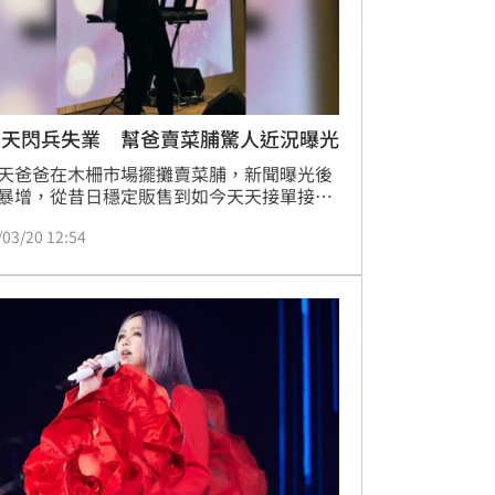
大天閃兵失業 幫爸賣菜脯驚人近況曝光
天爸爸在木柵市場擺攤賣菜脯，新聞曝光後
暴增，從昔日穩定販售到如今天天接單接到
，最高紀錄一天狂銷100罐辣菜脯乾，更有
/03/20 12:54
者一次購買30罐的訂購紀錄，人氣倍數成長
讓七旬父親忙到不可開交，，除了在市場賣
，回家便得趕製，由於菜脯的繁瑣工序，不
爸太累，陳大天也走進廚房拿起鍋鏟炒菜