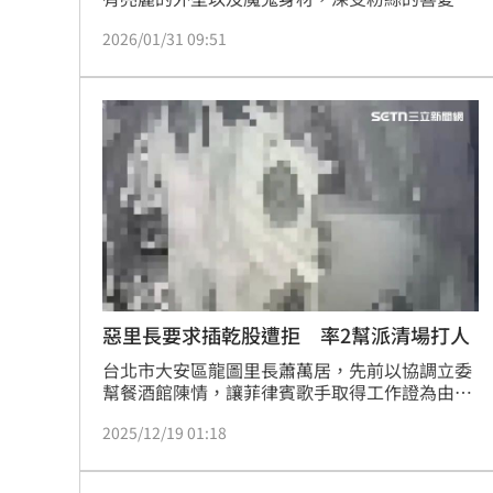
而她在2020年曾斥資百萬，合夥酷炫、蕾菈一起
2026/01/31 09:51
開餐酒館，沒想到近日證實歇業，坦言：「該好
好說再見了」，並透過文章感謝長久以來支持餐
酒館的顧客們。蔡佩伶報導
惡里長要求插乾股遭拒 率2幫派清場打人
台北市大安區龍圖里長蕭萬居，先前以協調立委
幫餐酒館陳情，讓菲律賓歌手取得工作證為由，
要求餐酒館10％乾股，以及每月公關費3萬元，
2025/12/19 01:18
吳姓負責人及閻姓股東回絕後，蕭萬居竟找2幫
派清場打人，台北地檢署依恐嚇取財未遂罪嫌起
訴蕭萬居等4人。