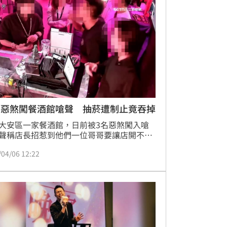
／惡煞闖餐酒館嗆聲 抽菸遭制止竟吞掉
大安區一家餐酒館，日前被3名惡煞闖入嗆
聲稱店長招惹到他們一位哥哥要讓店開不下
只是過程中其中一名嫌犯抽菸遭到制止後，
/04/06 12:22
當場將菸蒂往嘴裡塞，離譜行徑全被店家PO
目前警方已經掌握嫌犯身分將通知3人到案
。