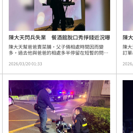
熱潮
10:00
15
陳大天閃兵失業 餐酒館脫口秀掙錢近況曝
陳
陳大天幫爸爸賣菜脯，父子倆相處時間因而變
陳大
多，過去他與爸爸的相處多半停留在短暫的問候
訂單
與片段的陪伴，去年爆出閃兵事件後，演藝工作
手軟
2026/03/20 01:33
2026
變少，目前除了晚上在餐酒館表演脫口秀外，在
消費
家時間相對的也變多，讓他有更多時間陪伴老
卻也
爸。
菜脯
忍爸
脯。