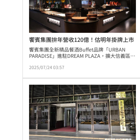
饗賓集團拚年營收120億！估明年掛牌上市
饗賓集團全新精品餐酒Buffet品牌「URBAN 
PARADISE」進駐DREAM PLAZA，擴大信義區餐
飲版圖，成為集團第90間餐廳，預計年底前展店
2025/07/24 03:57
百家餐廳，總經理陳毅航表示，去年集團營收
105.6億元，今年目標120億元，另外集團將啟動
掛牌計畫，預計今年底申請公開發行、明年中申
請上市，期盼2035年成為世界級餐飲企業。（賴
俊佑）