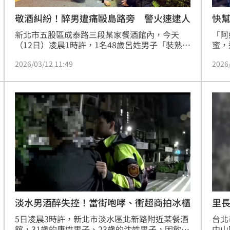
敬酒糾紛！醉男遭痛毆島路旁 警火速逮人
快
新北市五股區成泰路三段某家餐酒館內，今天
「阿
（12日）凌晨1時許，1名48歲呂姓男子「裝熟」
蜜，
跟鄰桌27歲的林姓男子等4人敬酒，過程中爆發
酒館
2026/03/12 11:49
2026
口角衝突，呂男因此遭4人圍毆並以安全帽
社群
「尻」頭，呂男因此頭破血流負傷逃離現場，但
的，
跑了約200公尺體力不支倒在疏洪北路街道上，
和你
所幸路人發現後報警送醫。警方隨後迅速調閱監
注。
視器，循線將動手林男等4人緝捕到案，詢後依
傷害、妨害秩序移送偵辦。
淡水男酒醉失控！當街咆哮、衝超商拍冰櫃
里
5日凌晨3時許，新北市淡水區北新路附近某餐酒
台北
館，31歲的唐姓男子、23歲的沈姓男子，因飲酒
中山