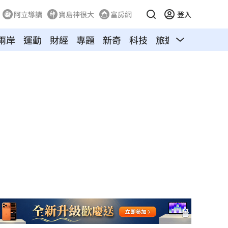
阿立導讀
寶島神很大
富房網
登入
兩岸
運動
財經
專題
新奇
科技
旅遊
汽車
寵物