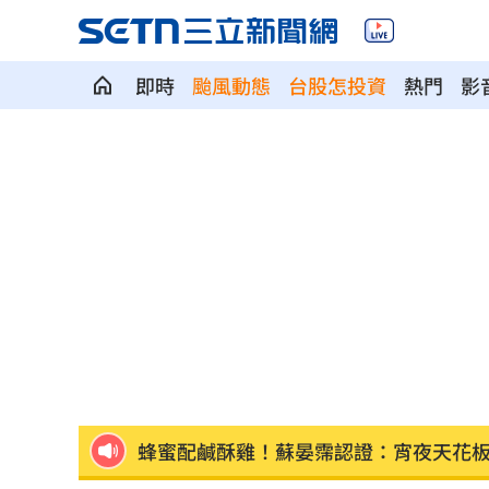
即時
颱風動態
台股怎投資
熱門
影
桃園明停水「最長11小時」 影響範圍
明年度國防預算將破1.1兆 藍營反問這
「永和豆漿」創辦人林炳生病逝 業界
男星爆半年驗一次性病 曝等待結果超
佐藤二朗爆騷擾爭議 電影衍生劇被迫
蜂蜜配鹹酥雞！蘇晏霈認證：宵夜天花