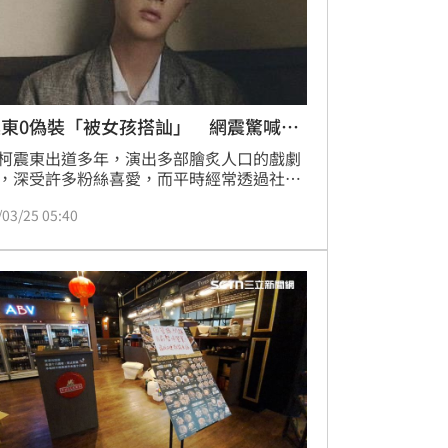
東0偽裝「被女孩搭訕」 網震驚喊1
柯震東出道多年，演出多部膾炙人口的戲劇
，深受許多粉絲喜愛，而平時經常透過社群
和粉絲互動的他，近日也在Threads上分享
/03/25 05:40
被陌生女孩搭訕的經驗，貼文曝光後立刻引
友熱議。