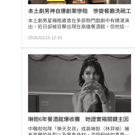
本土劇男神自爆創業慘賠 慘變餐廳洗碗工
本土劇男星楊皓崴曾在多部熱門戲劇中有精湛演
出，近日卻被目擊出現在高雄餐酒館，但他這次
不是為了拍戲，而是為了力挺親弟弟新開幕的餐
2026/03/16 12:35
酒館，不但「重操舊業」當洗碗工，還幫忙掃廁
所，他笑說：「我的主業是演員，但我喜歡餐飲
業，有機會想再開一家自己的店。」
琳妲6年餐酒館爆收攤 她證實揭關鍵主因
中職啦啦隊「樂天女孩」成員琳妲（林羿禎）擁
有亮麗的外型以及魔鬼身材，深受粉絲的喜愛，