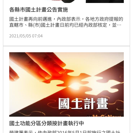
各縣市國土計畫公告實施
國土計畫再向前邁進，內政部表示，各地方政府提報的
直轄市、縣(市)國土計畫日前均已經內政部核定，並公
告實施，順利完成國土計畫第2階段作業。即日起，非
2021/05/05 07:04
都市土地開發利用以及都市計畫檢討變更，均應符合國
土計畫指導；地方政府也將於未來4年內，依法完成第3
階段國土功能分區圖的公告。
國土功能分區分類按計畫執行中
營建署表示，依內政部2016年5月1日起施行之國土計