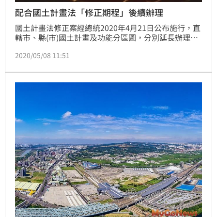
配合國土計畫法「修正期程」後續辦理
國土計畫法修正案經總統2020年4月21日公布施行，直
轄市、縣(市)國土計畫及功能分區圖，分別延長辦理期
限為1年及2年。內政部營建署表示，依據修正後「國土
2020/05/08 11:51
計畫法」規定，各直轄市、縣(市)國土計畫應於2021年
4月30日前公告實施，並於2025年4月30日前公告各地
方國土功能分區圖，屆時「國土計畫法」將全面上路。