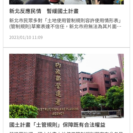
新北反應民情 暫緩國土計畫
新北市民眾多對「土地使用管制規則容許使用情形表」
(管制規則)草案表達不信任，新北市府無法為其片面說
法背書，在內政部未能明確訂定管制規則前，將暫緩後
2023/01/10 11:09
續提送的審議程序。
國土計畫「土管規則」保障既有合法權益