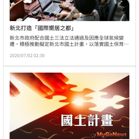
新北打造「國際嚮居之都」
新北市政府配合國土三法立法通過及因應全球氣候變
遷，積極推動擬定新北市國土計畫，以落實國土保育與
引導城鄉永續利用，並將打造「國際嚮居之都」作為新
2020/07/02 02:30
北市國土計畫的願景，2020年6月29日經內政部國土計
畫審議會大會審議通過。