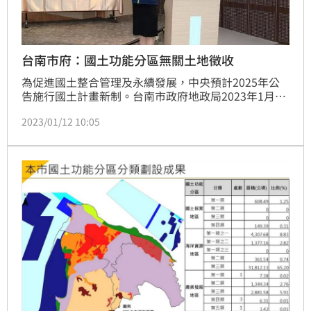
台南市府：國土功能分區無關土地徵收
為促進國土整合管理及永續發展，中央預計2025年公
告施行國土計畫新制。台南市政府地政局2023年1月10
日指出，目前有許多民眾仍對國土功能分區有所誤解，
2023/01/12 10:05
例如：誤以為劃入國土保育區第1類的土地會被徵收或
禁止農作使用等，事實上國土功能分區劃設與土地徵收
是兩回事，且現行農牧用地、養殖用地即便劃入第1
類，也可維持合法農作使用。未來將持續透過公聽會等
形式加強說明，讓民眾更了解、更安心。