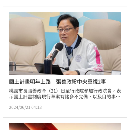
剩下1、2個還在審查，陳吉仲所提的問題都已經在加緊
處理中。她說，目前遇到最大的困擾主要是中部的農業
部門，內政部會繼續溝通。
國土計畫明年上路 張善政盼中央重視2事
桃園市長張善政今（21）日至行政院參加行政院會，表
示國土計畫制度現行草案有諸多不完備，以及目的事業
法令競合之處，呼籲中央將國土計畫提升至行政院會層
2024/06/21 04:13
級進行協商，可由國發會或政務委員主責協調，以啟動
完整法規修法，不僅保障民眾權益，對於全國旗艦型產
業發展的土地區位規劃也可更臻明確，快速滿足產業投
資需求。