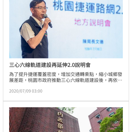
三心六線軌道建設再延伸2.0說明會
為了提升捷運覆蓋密度，增加交通轉乘點，縮小城鄉發
展差距，桃園市政府推動三心六線軌道建設後，再依據
國土計畫辦理「桃園第二階段都會區捷運系統路網計
2020/07/09 03:00
畫」桃園捷運路網2.0版本，未來在12行政區規劃捷運
路網舒緩交通運載，第二階段捷運路網擘劃了桃園市未
來30年的捷運發展願景，2020年7月6、7日分別在桃園
及平鎮舉辦地方說明會讓民眾了解。