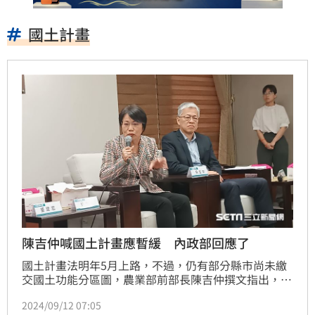
國土計畫
陳吉仲喊國土計畫應暫緩 內政部回應了
國土計畫法明年5月上路，不過，仍有部分縣市尚未繳
交國土功能分區圖，農業部前部長陳吉仲撰文指出，配
套還沒到位，國土計畫應該暫緩。對此，內政部長劉世
2024/09/12 07:05
芳今（12）日與媒體茶敘時指出，農業部要提的子法只