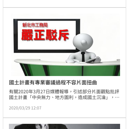
法提出修正條文，該署尊重立法院審查結論，亦持續協
助各地方政府辦理直轄市、縣(市)國土計畫、國土功能
分區圖繪製等法定工作，以利國土計畫新制儘速上路。
國土計畫有專業審議過程不容片面扭曲
有關2020年3月27日媒體報導，引述部分片面觀點批評
國土計畫「中央無力、地方圖利，造成國土沉淪」，內
政部表示，國土計畫有專業規劃過程及合理審議制度，
2020/03/29 12:07
任何規劃內容後續所涉及的開發行為，均需依法接受使
用許可、環評、都市設計等既有的制度規範。