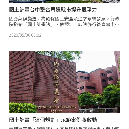
國土計畫台中整合周邊縣市提升競爭力
因應氣候變遷，為確保國土安全及追求永續發展，行政
院發布「國土計畫法」，依規定，該法施行後直轄市、
縣(市)政府應分別公告實施「直轄市、縣(市)國土計
2020/05/06 05:02
畫」及「國土功能分區」。台中市政府國土計畫由都發
局擬訂，國土功能分區則由地政局劃設，目前國土計畫
草案送內政部審議中，待審議過後，地政局將規劃國土
功能分區，並舉辦展覽及說明會，廣納大眾意見。
國土計畫「這個規劃」示範案例將啟動
營建署表示，我國鄉村地區長期缺乏空間計畫，至今面