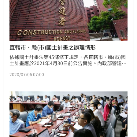
直轄市、縣(市)國土計畫之辦理情形
依據國土計畫法第45條修正規定，各直轄市、縣(市)國
土計畫應於2021年4月30日前公告實施。內政部營建署
表示，各直轄市、縣(市)國土計畫業經本部分別於2020
2020/07/06 07:00
年2月至4月召開國土計畫審議會專案小組會議討論，迄
今已召開18場專案小組會議，並完成第一階段審查作
業。