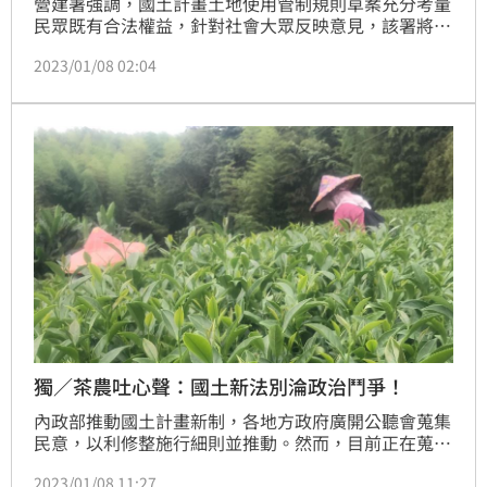
營建署強調，國土計畫土地使用管制規則草案充分考量
民眾既有合法權益，針對社會大眾反映意見，該署將納
入研議評估，以期內容更臻完善。
2023/01/08 02:04
獨／茶農吐心聲：國土新法別淪政治鬥爭！
內政部推動國土計畫新制，各地方政府廣開公聽會蒐集
民意，以利修整施行細則並推動。然而，目前正在蒐集
民意階段，出現了民眾抗爭，南投、新北市紛紛提出暫
2023/01/08 11:27
緩送審，對此，一名青年茶農L先生（化名）接受《三