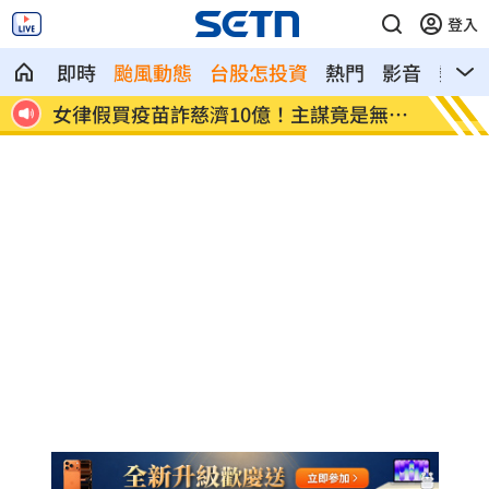
登入
即時
颱風動態
台股怎投資
熱門
影音
熱搜
無業
胡瓜保險箱百萬現金消失 鬆口驚人內幕
上班遲
法