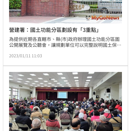
營建署：國土功能分區劃設有「3重點」
為提供近期各直轄市、縣(市)政府辦理國土功能分區圖
公開展覽及公聽會，讓規劃單位可以完整說明國土保育
地區的劃設原則，營建署特別再整理出下列3項重點，
2023/01/11 11:03
請各縣市政府加強宣導，讓與會的民眾可以充分瞭解。