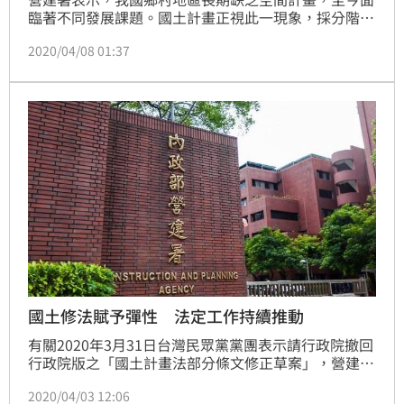
臨著不同發展課題。國土計畫正視此一現象，採分階段
方式推動鄉村地區整體規劃，將整合資源投入改善鄉村
2020/04/08 01:37
地區環境。依全國國土計畫之政策方向，直轄市、縣
(市)政府持續辦理調查及鄉村地區整體規劃作業。另本
部營建署城鄉發展分署已啟動「2019年度直轄市、縣
(市)國土計畫之鄉村地區整體規劃示範規劃案」，供各
直轄市、縣(市)政府規劃參考。
國土修法賦予彈性 法定工作持續推動
有關2020年3月31日台灣民眾黨黨團表示請行政院撤回
行政院版之「國土計畫法部分條文修正草案」，營建署
表示，本次修法是務實檢討，絕非民眾黨團所稱趁防疫
2020/04/03 12:06
期間開後門修惡法，另有關立法院各黨團均就國土計畫