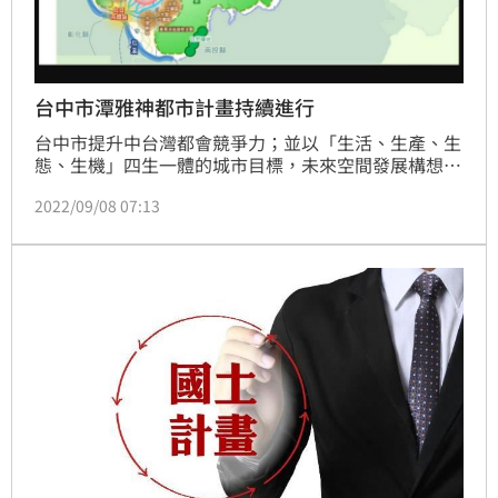
台中市潭雅神都市計畫持續進行
台中市提升中台灣都會競爭力；並以「生活、生產、生
態、生機」四生一體的城市目標，未來空間發展構想朝
向三大核心(中部都會核心、山城核心及雙港核心)、六
2022/09/08 07:13
大策略區、九大資源系發展。