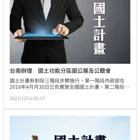
台南辦理 國土功能分區圖公展及公聽會
國土計畫新制採三階段步驟施行，第一階段內政部在
2018年4月月30日公告實施全國國土計畫，第二階段已
在2021年4月30日公告實施台南市國土計畫，第三階段
2022/12/12 05:57
國土功能分區圖也即將在2025年4月底前公告實施。