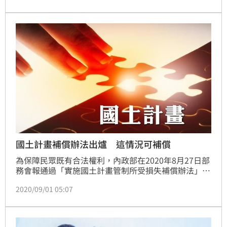
國土計畫補償辦法出爐 這情況可補償
為保障民眾既有合法權利，內政部在2020年8月27日部
務會報通過「實施國土計畫管制所受損失補償辦法」草
案，預計2025年公告國土功能分區圖後，非都市土地
2020/09/01 05:07
上既有合法建築物或設施，如須配合遷移，政府將主動
發給「遷移補償費」；若既有合法可建築用地變更為非
可建築用地的權利受損，也可申請「變更補償費」，以
兼顧民眾權益及國土永續。