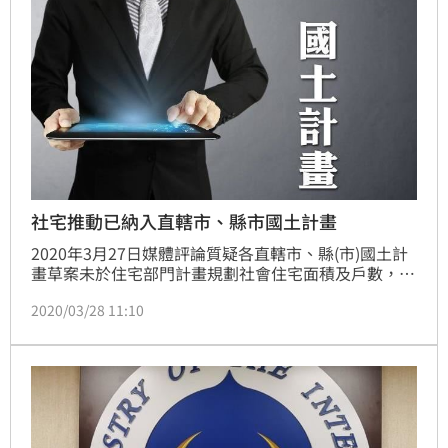
社宅推動已納入直轄市、縣市國土計畫
2020年3月27日媒體評論質疑各直轄市、縣(市)國土計
畫草案未於住宅部門計畫規劃社會住宅面積及戶數，對
此，營建署表示，刻正密集召開國土計畫審議會專案小
2020/03/28 11:10
組會議，並請各直轄市、縣(市)政府於國土計畫草案納
入社會住宅興辦值，此外，中央將結合國家住宅及都市
更新中心以及國營事業積極參與興辦社會住宅，未來推
動進度將持續穩健成長。