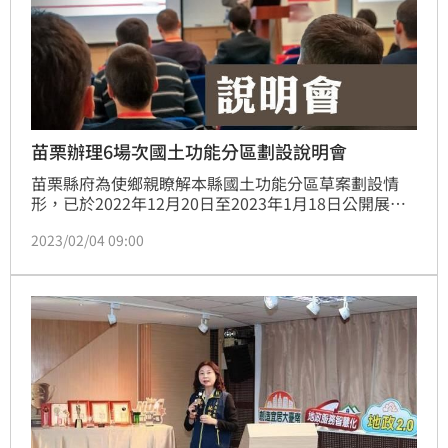
苗栗辦理6場次國土功能分區劃設說明會
苗栗縣府為使鄉親瞭解本縣國土功能分區草案劃設情
形，已於2022年12月20日至2023年1月18日公開展覽
期間辦畢18場公聽會，為強化說明國土功能分區草案劃
2023/02/04 09:00
設內容，縣府將於2023年2月中下旬再行辦理6場說明
會，歡迎鄉親參加。