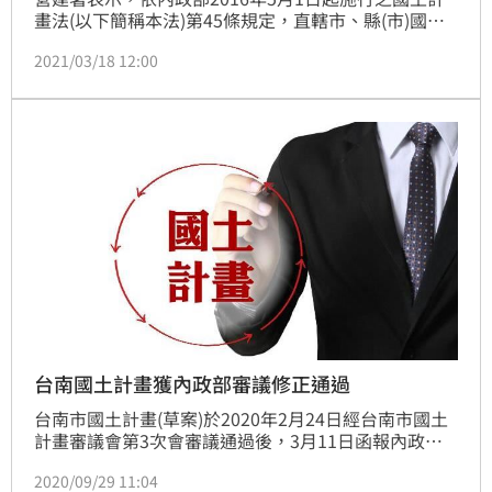
畫法(以下簡稱本法)第45條規定，直轄市、縣(市)國土
計畫應於2021年4月30日前一併公告實施，並於直轄
2021/03/18 12:00
市、縣(市)國土計畫公告實施後4年內，依中央主管機
關指定之日期，一併公告國土功能分區圖。
台南國土計畫獲內政部審議修正通過
台南市國土計畫(草案)於2020年2月24日經台南市國土
計畫審議會第3次會審議通過後，3月11日函報內政部
審議，8月25日經內政部國土計畫審議修正通過。
2020/09/29 11:04