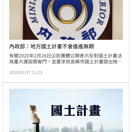
內政部：地方國土計畫不會遙遙無期
有關2020年2月26日公民團體公開表示反對國土計畫法
為重大建設開後門，並要求就各縣市國土計畫提出檢討
報告、明訂延長年限等訴求，內政部表示，有關國家重
2020/02/27 11:23
大建設計畫之範疇及認定程序將評估於國土計畫法有關
子法明定之；又各縣市國土計畫辦理期限仍以目前法定
作業時間為目標加速辦理中，惟仍將視各縣市辦理情
形，審慎評估延長期限。