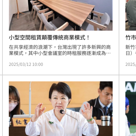
小型空間租賃顛覆傳統商業模式！
竹
在共享經濟的浪潮下，台灣出現了許多新興的商
新竹
業模式，其中小型會議室的時租服務逐漸成為市
日）
場的熱門選擇。九宮格時租場地創辦人傅瑞瑾以
疑，
2025/03/12 10:00
2025
獨特的視角與堅持，成功打造出滿足現代人需求
想到
的專業共享空間。
市府
引起