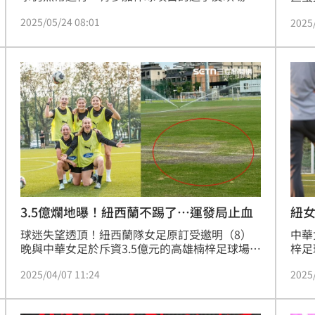
多處積水，且沒有任何雨備方案，更無奈地說他
主辦
2025/05/24 08:01
2025
們都是45歲以上的大叔了，主辦單位要這樣折磨
連連
他們嗎？對此世壯運執委會回應，如果棒壘球賽
北世
事遇到天候不佳，要不要停賽，將由各場館的技
名投
術代表和競賽經理判斷。
3.5億爛地曝！紐西蘭不踢了…運發局止血
紐
球迷失望透頂！紐西蘭隊女足原訂受邀明（8）
中華
晚與中華女足於斥資3.5億元的高雄楠梓足球場進
梓足
行備戰邀請賽，球員日前抵台po出多張訓練照。
賽」
2025/04/07 11:24
2025
不料，紐西蘭突拋震撼彈，表示場地不安全拒絕
題拒
出賽，讓前中華足協副秘書長焦佳弘痛批是「國
補強
恥」；足協致歉且開放全額退票。高雄市府運發
對此