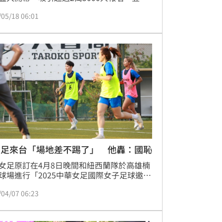
單位雙北市府卻連環出包，還沒開打就狀況
/05/18 06:01
，甚至有網友於12日創立臉書粉絲專頁「靠
壯運」，至今已有2.9萬追蹤，不少人紛紛匿
稿痛罵。
女足來台「場地差不踢了」 他轟：國恥
女足原訂在4月8日晚間和紐西蘭隊於高雄楠
球場進行「2025中華女足國際女子足球邀請
，不過紐西蘭隊飛抵台灣後，因場地安全問
/04/07 06:23
絕出賽，雖然場地單位在清明連假全力配合
，但最終紐西蘭團隊評估後仍選擇不參賽。
，前中華足協副秘書長、現任立委陳培瑜辦