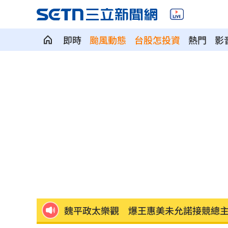
即時
颱風動態
台股怎投資
熱門
影
華邦電法說會後 新目標價出爐
22:00
高雄轎車暴衝連3撞！波及13車600戶停
陳晨威失誤釀失分 教頭透露其實抱病
昆凌8歲愛子拜中醫為師 幫把脈說中1
父親節最雷禮物 「茶具、領帶」榜上
魏平政太樂觀 爆王惠美未允諾接競總