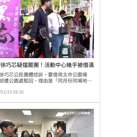
副主任焦佳弘痛批是「國恥」。
／徐巧芯疑擋罷團！活動中心幾乎被借滿
徐巧芯公民團體控訴，要借用北市公園場
卻遭公園處駁回，理由是「同月份同場地已
同性質活動」，甚至承辦人員表示，該函文
/03/19 08:36
上級指示」，引發爭議。不只如此，《三立
》獨家掌握，徐巧芯派助理把松信區3至6月
民活動中心幾乎借好借滿，議員痛批「技術
擾」。對此，徐巧芯截稿前沒有回應。