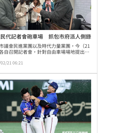
市民代記者會砲車場 抓包市府派人側錄
市議會民進黨團以及時代力量黨團，今（21
各自召開記者會，針對自由車場場地提出質
認為工程品質堪憂、場地彈跳不平整。但沒
/02/21 06:21
，民進黨團辦公室在開記者會時，一名自稱
工務處土木科承辦人員混進記者會內，立即
議員們的反彈，現場氣氛一度緊張。