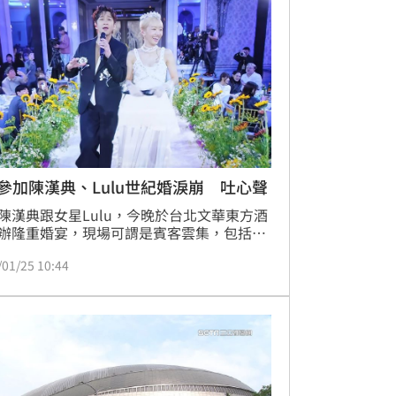
D參加陳漢典、Lulu世紀婚淚崩 吐心聲
陳漢典跟女星Lulu，今晚於台北文華東方酒
辦隆重婚宴，現場可謂是賓客雲集，包括吳
、KID、王偉忠、王力宏、許光漢等人都是
/01/25 10:44
嘉賓，然而，KID事後發文透露自己在當下
淚啪啦啪啦流」，忍不住回憶起3年前也是
場地完成人生大事。蔡佩伶報導