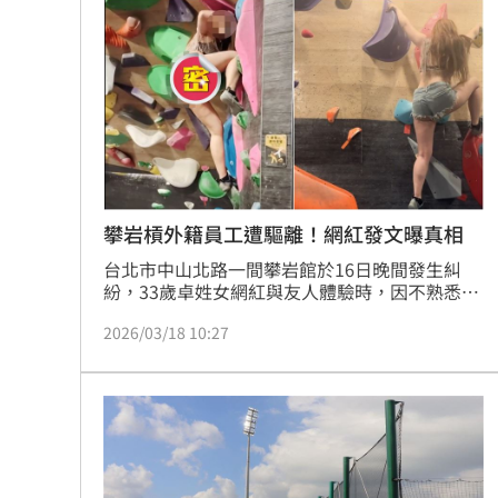
U17男排世界賽移地訓練 主委加碼加菜
律師+假慈濟青年吸金10億 豪宅飄鮑魚
黃仁勳加持CPO族群狂飆！專家曝黃金
人妻問婆婆住院該扛嗎？網搖頭：輪不
台灣彩券開獎直播中
20:31
攀岩槓外籍員工遭驅離！網紅發文曝真相
台北市中山北路一間攀岩館於16日晚間發生糾
LIVE三立+24小時直播
15:27
紛，33歲卓姓女網紅與友人體驗時，因不熟悉場
地規則、與外籍員工溝通不良，加上誤解友人
三立iNEWS新聞台線上直播
18:00
2026/03/18 10:27
「走過去」指令，不慎干擾其他攀岩者遭斥責，
隨後被要求離場。卓女與友人爆發激烈口角，驚
動警方到場協調。經警方釐清，友人坦承指令錯
商場戰國來臨 台中「頂奢大道」逐漸
誤，攀岩館櫃檯人員也為未詳述規則致歉。最終
雙方和解，卓女順利完成體驗，事件圓滿落幕。
台彩父親節推新刮刮樂千萬頭獎超「爸
此事件凸顯了運動場館溝通與規則說明的雙向重
要性。
「拍片人的多重宇宙」職涯論壇9/12登