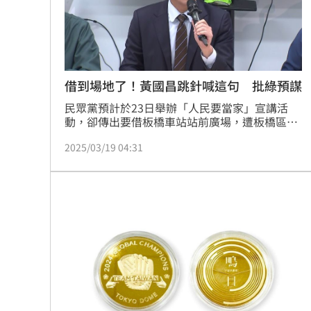
借到場地了！黃國昌跳針喊這句 批綠預謀
民眾黨預計於23日舉辦「人民要當家」宣講活
動，卻傳出要借板橋車站站前廣場，遭板橋區公
所以「禁止舉辦政治活動」拒絕，民眾黨主席黃
2025/03/19 04:31
國昌今（19）日受訪時被問到此事，不斷跳針反
問媒體「誰說我要借站前廣場」等語，更再次批
評民進黨一次就公開全部宣講地點，代表「有預
謀」，並稱「我們借場地沒這麼簡單」。