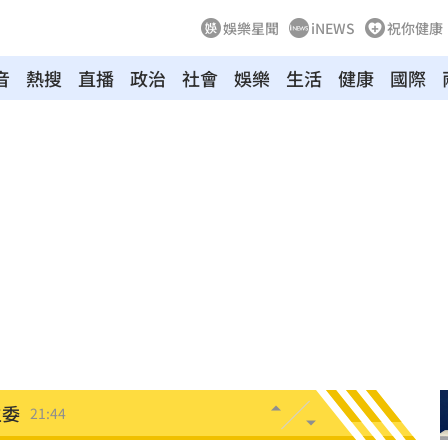
娛樂星聞
iNEWS
祝你健康
音
熱搜
直播
政治
社會
娛樂
生活
健康
國際
電
21:58
上場
21:54
狀況
21:54
有名
21:50
主委
21:44