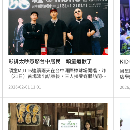
金
21:25
味
21:25
買點
21:19
到你
21:19
彩排太吵惹怒台中居民 頑童道歉了
KI
頑童MJ116連續兩天在台中洲際棒球場開唱，昨
男星
（31日）首場演出結束後，三人接受媒體訪問，
店舉
由於他們彩排時聲音太大，惹得住在周圍的民眾
宗憲
2026/02/01 11:01
2026
抱怨連連，在網路上掀起討論，對此他們鄭重道
座上
歉，表示：「希望不要再生我們的氣，我們唱完
「眼
就走了，短期內不會再回來。」
在同
成形
12:00
」氣
12:00
場！
10:30