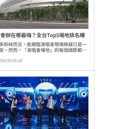
會辦在哪最嗨？全台Top5場地排名曝
多粉絲而言，能親臨演唱會現場無疑已是一
受。然而，「演唱會場地」的每個細節都會
粉絲的滿意度。網路輿論分析平台就整理出
/09/30 06:30
熱議的全台八大演唱會場地，北部「雙巨
直接霸榜。