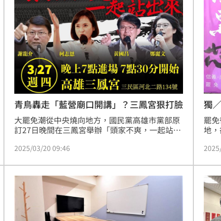
局也出面止血。
公室
青鳥轟走「藍營廟口開講」？三鳳宮狠打臉
獨
大罷免潮從中央燒向地方，國民黨高雄市黨部原
罷免
訂27日晚間在三鳳宮舉辦「頭家不爽，一起站出
地，
來」廟口開講，昨（19）日無預警宣布更改地
有相
2025/03/20 09:46
2025
點，外傳疑似三鳳宮電話被青鳥打爆不堪其擾才
是「
不借，對此，三鳳宮駁斥，直指國民黨違背初
新聞
衷，以為是單純政策說明會，豈料圖卡文宣不
的區
符，不願讓信仰淨土染色陪葬。網友狂酸：是你
性干
們一開始就不老實啊、連神明都不想讓他們進
來。