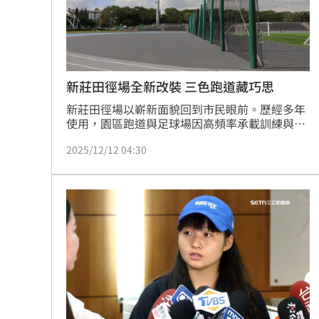
8國球員齊聚高雄 Formosa 7s掀足球
理想混蛋號召粉絲跨海追星吃美食！
18:
新莊田徑場全新改裝 三色跑道藏巧思
新莊田徑場以嶄新面貌回到市民眼前。歷經多年
使用，園區跑道與足球場因高頻率承載訓練與賽
事而逐漸老化，新北市爭取運動部補助4,100萬
2025/12/12 04:30
元，加上市府投入經費，總工程金額達8,668萬
元，全面進行整修。這次改裝不只是更新設備，
更以「安全、無障礙、友善所有年齡層」為核心
理念，打造更舒適安心的運動環境。