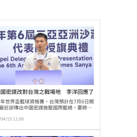
中國密謀改對台灣之戰場地 李洋回應了
27年世界盃籃球資格賽，台灣預計在7月6日開
最近卻傳出中國密謀施壓國際籃總，要將賽
地直接改到瀋陽，運動部長李洋今（15日）
/04/15 11:00
，「希望中國不要害怕我們」。