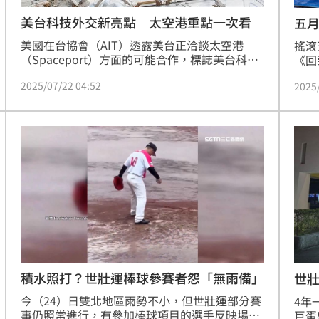
美台科技外交新亮點 太空港重點一次看
五
美國在台協會（AIT）透露美台正洽談太空港
搖滾
（Spaceport）方面的可能合作，標誌美台科技
《回
夥伴關係強化又一里程碑。
題是
2025/07/22 04:52
2025
的五
驚喜
動「
19
話：
積水照打？世壯運棒球參賽者怨「無雨備」
世
今（24）日雙北地區雨勢不小，但世壯運部分賽
4年
事仍照常進行，有參加棒球項目的選手反映場地
巨蛋