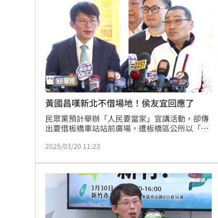
國。總教練陳暁明雖深感失望，但仍可理解，
「誰要飛10小時換一身傷？」然而這一切早有警
訊。
黃國昌嘆新北不借場地！侯友宜回應了
民眾黨預計舉辦「人民要當家」宣講活動，卻傳
出要借板橋車站站前廣場，遭板橋區公所以「禁
止舉辦政治活動」拒絕，民眾黨主席黃國昌則表
2025/03/20 11:23
示「誰說我要借站前廣場？」黃國昌今（20）日
與新北市長侯友宜同框出席活動，侯友宜對此表
示「一定按照規則」；黃國昌則說，他們一開始
就申請「站前廣場前的馬路」，更向在場媒體抱
怨自己被斷章取義。