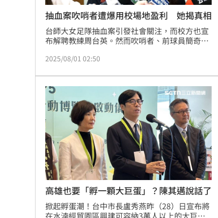
抽血案吹哨者遭爆用校場地盈利 她揭真相
台師大女足隊抽血案引發社會關注，而校方也宣
布解聘教練周台英。然而吹哨者、前球員簡奇陞
近日也捲入爭議，遭網友質疑她過去曾在校內場
2025/08/01 02:50
地進行營利性教學，對此，簡奇陞回應了。
高雄也要「孵一顆大巨蛋」？陳其邁說話了
掀起孵蛋潮！台中市長盧秀燕昨（28）日宣布將
在水湳經貿園區興建可容納3萬人以上的大巨