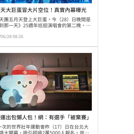
月天大巨蛋冒大片空位！真實內幕曝光
天團五月天登上大巨蛋，今（28）日晚間是
到那一天》25週年巡迴演唱會的第二晚，主
「回到未來」帶領歌迷穿越道2055年，年輕
/06/28 08:26
月天與80歲的老五月天相遇，怪獸的女兒還
與合體，全場驚呼「好可愛喔！」，這次啟
天外有天時光機」帶領歌迷不是回到剛出道
99年，而是直接來到2055年，五月天也喊
「要唱到80歲！」趙浩雲
壯運出包懶人包！網：有選手「被棄賽」
一次的世界壯年運動會昨（17）日在台北大
盛大開幕，吸引超過2萬5000人報名。豈料