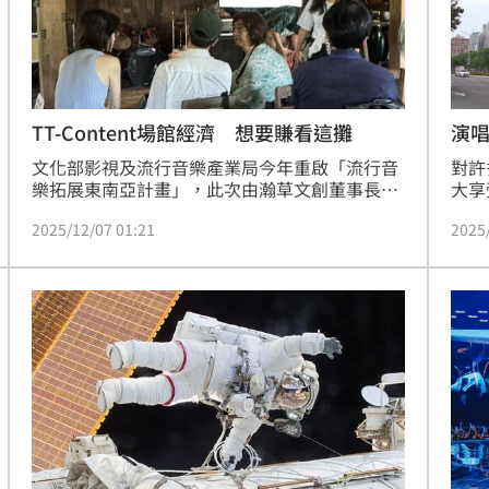
熱潮
10:00
15
TT-Content場館經濟 想要賺看這攤
演唱
文化部影視及流行音樂產業局今年重啟「流行音
對許
樂拓展東南亞計畫」，此次由瀚草文創董事長湯
大享
昇榮領軍，由40多位台灣音樂產業代表組成
影響
2025/12/07 01:21
2025
「Taiwan Beats」前進曼谷與清邁4-8日進行深
網友
度交流今（7）日清邁商務媒合啟動，影視及流
蛋」
行音樂產業局高明秀指出，兩地因多元文化而能
自然地融合在一起，也歡迎泰國樂手參加我國金
音獎，共同打開更大市場。