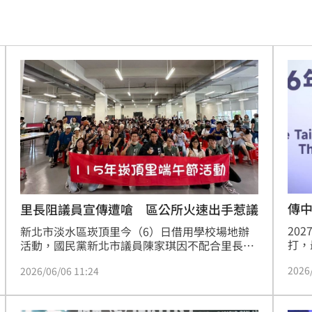
00
21:42
落
21:39
蛋
21:38
登場
21:36
21:31
補
21:31
鼻酸
21:30
傳
里長阻議員宣傳遭嗆 區公所火速出手惹議
20
證婚
新北市淡水區崁頂里今（6）日借用學校場地辦
21:30
打，
活動，國民黨新北市議員陳家琪因不配合里長宣
事場
導不在校內發放文宣、不在校內穿著競選背心，
富邦
21:26
2026
2026/06/06 11:24
喊話
槓上里長吳庭岳。崁頂里里長吳庭岳在臉書無奈
PO文表示，活動結束不久，他就接到區公所長官
光
21:25
來電「關切」此事，要求週一要進行報告。