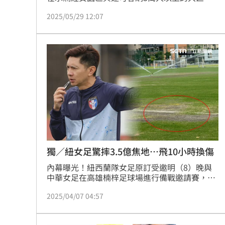
蛋，最快4年可比賽；面對高雄是否在後邁時代
2025/05/29 12:07
任期結束前也要孵第二顆巨蛋的提問？高雄市長
陳其邁今（29）日表示，場館建設不是有就好，
而是「夠不夠用、撐不撐得起」，現有的高雄世
運主場館，已經獲得國際市場認同，並恭喜台中
市民有更多選擇。
獨／紐女足驚摔3.5億焦地…飛10小時換傷
內幕曝光！紐西蘭隊女足原訂受邀明（8）晚與
中華女足在高雄楠梓足球場進行備戰邀請賽，豈
料昨（6）日突發文表示因場地不安全拒絕出
2025/04/07 04:57
賽，連足協、中華隊總教練都是看了IG才「被動
知道」相當錯愕；據悉，壓垮駱駝最後一根稻草
是有紐西蘭球員在3.5億人工草皮訓練受傷及早返