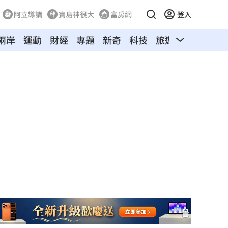
阿立導讀
寶島神很大
富房網
登入
兩岸
運動
財經
專題
新奇
科技
旅遊
汽車
寵物