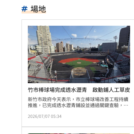
川普喊戰爭快結束 美股漲、台指期衝450
場地
拖吊車「沒綁好」！ 百萬休旅重摔滑
燈桿「孵蛋」路口影像直播紅鳩輪流護
減碳行動開跑！台新新光金控淨零論壇
合體沈伯洋 「過來人」陳時中送3叮嚀
兆基債務風暴！前董座李建成遭當庭逮
手上只剩24元！獨居嬤不動存款原因惹
竹市棒球場完成透水瀝青 啟動鋪人工草皮
新竹市政府今天表示，市立棒球場改善工程持續
小刀婚姻告終 昔砸百萬辦婚禮找連戰
推進，已完成透水瀝青鋪設並通過關鍵查驗，確
認底層基礎完善，目前工程進入新階段，正進行
布雷克6局0失分 陳傑憲猛打率統一退
2026/07/07 05:34
壘包區、投手丘施作及人工草皮鋪設。
交往3個月閃婚 姜厚任女友前夫身分曝