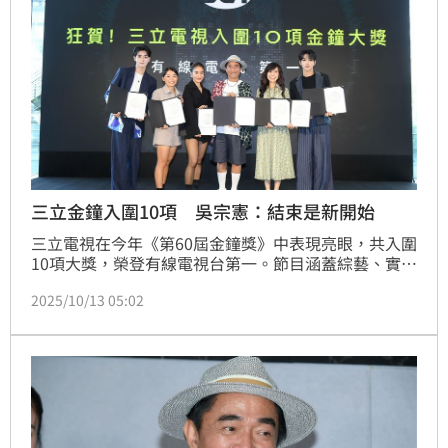
三立金鐘入圍10項 吳宗憲：結束是新開始
三立電視在今年《第60屆金鐘獎》中表現亮眼，共入圍
10項大獎，榮登有線電視台第一。節目涵蓋綜藝、實
境、紀錄片與美食等多元領域，不僅在收視上表現優
2025/10/13 05:02
異，也展現出台灣內容創作的深度與國際化視野。為慶
祝並感謝觀眾長期支持，三立電視於今（13）日舉辦
「金鐘入圍分享會」，各節目入圍者齊聚一堂，共同分
享榮耀時刻，為每一位三立夥伴送上最熱烈的掌聲與祝
賀。