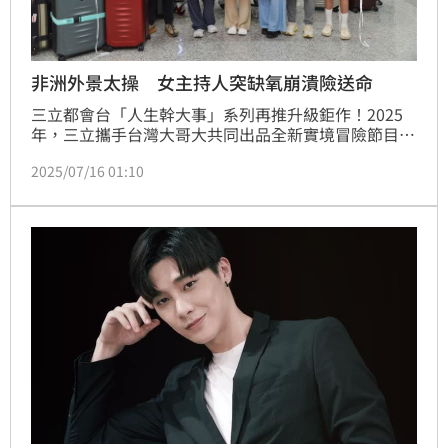
非洲外景太操 女主持人突缺氧崩潰險送命
三立都會台「人生幹大事」系列再推升級鉅作！2025
年，三立攜手台灣大哥大共同出品全新實境冒險節目
《上山吧！台灣隊》，目前已正式啟動拍攝。本節目由
2025/07/16 01:10
金鐘獎製作團隊操刀，集結《上山下海過一夜》主持群
雷艾美、蕭志瑋 八弟、黃仕傑 阿傑、楊盛堯Max領
軍，並聯手台灣體壇頂尖運動員，挑戰前所未有的極限
任務——在180天內征服歐亞非三大洲的三座聖山。節
目結合娛樂與體育精神，傳遞「挑戰不可能」的冒險價
值。