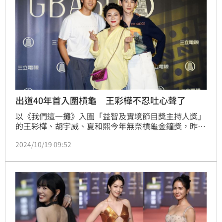
出道40年首入圍槓龜 王彩樺不忍吐心聲了
以《我們這一攤》入圍「益智及實境節目獎主持人獎」
的王彩樺、胡宇威、夏和熙今年無奈槓龜金鐘獎，昨三
人出席慶功，王彩樺難掩失落地說：「出道到現在40
2024/10/19 09:52
年，第1次入圍，這個節目我們錄得很辛苦，而且我們
是從不會學到會，再去擺攤賣給真正的客人吃，這個過
程學習到很多，雖然沒有得獎，我還是要謝謝曾經幫助
過我們的每1位攤位的老闆。」蔡維歆