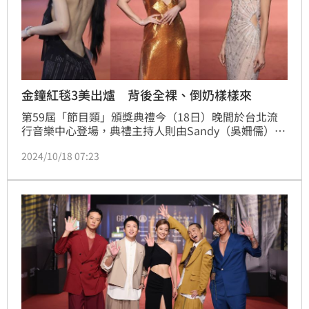
金鐘紅毯3美出爐 背後全裸、倒奶樣樣來
第59屆「節目類」頒獎典禮今（18日）晚間於台北流
行音樂中心登場，典禮主持人則由Sandy（吳姍儒）獨
挑大梁，星光大道主持人由黃豪平、木木擔任。眾女星
2024/10/18 07:23
紛紛搬出戰袍比美，《三立新聞網》特別整理出紅毯三
美，由主持人木木、大霈、雷艾美拿下。林汝珊