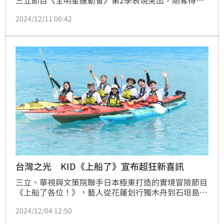
三立節目《全明星運動會》第2季表現突出，剛奪得第
59屆金鐘「益智及實境節目獎」的《上山下海過一夜》
2024/12/11 06:42
節目主持的她人氣度爆棚。近日她把握工作空檔到桃園
度假，在酒店內盡情解放比基尼，火辣好身材全被看
光。
台灣之光 KID《上船了》宣布超狂新喜訊
三立、華視與文策院聯手日本極東打造的實境冒險節目
《上船了各位！》，藝人從花蓮划行獨木舟到石垣島，
紀錄7位藝人獨木舟冒險，播出後就獲得好口碑，而該
2024/12/04 12:50
節目在海外也受到矚目，分別入圍了「第29屆亞洲電視
大獎真人實境節目獎」及「亞洲影藝創意大獎」。蔡維