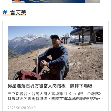
雷艾美
男星遇落石坍方被當人肉踏板 險摔下場曝
三立都會台、台灣大哥大實境節目《上山吧！台灣隊》
挑戰歐洲名峰馬特洪峰，團隊在嚮導與教練嚴密控管下
展開高難度攀登。本週播出登頂挑戰馬特洪峰，原計畫
2026/01/28 03:49
需在6小時內登上海拔4,478公尺的峰頂，每小時都必須