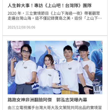
人生幹大事！專訪《上山吧！台灣隊》團隊
2020 年，三立實境節目《上山下海過一夜》帶著觀眾
走遍台灣山海。這不僅記錄寶島之美，這份「上山下
海、無畏探索」的精神也榮獲第59 屆金鐘獎益智及實
2025/12/08 06:06
境節目獎肯定，更進一步催生出「人生幹大事」系列
IP。第二季《上山吧！台灣隊》更橫跨歐亞非三大洲，
180 天攀登世界三大聖山，以超狂征途，刷新台灣實境
節目的格局。本次特別邀請到《上山吧！台灣隊》幕後
推手――前三立都會台副台長黃曉玫、節目製作人陳鉦
錩...
路跑女神非洲翻臉阿傑 郭泓志哭曝內幕
由三立電視攜手台灣大哥大及文策院共同出品的實境冒