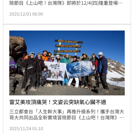
險節目《上山吧！台灣隊》即將於12/4(四)隆重登場！
為迎接這檔年度最受矚目的實境鉅作，郭泓志爬聖稜
2025/12/01 06:00
線，過程艱難，在睡袋內一度流淚，直言一度後悔接下
節目。
雷艾美攻頂痛哭！文姿云突缺氧心臟不適
三立都會台「人生幹大事」再推升級系列！攜手台灣大
哥大共同出品全新實境冒險節目《上山吧！台灣隊》，
由《上山下海過一夜》原班主持群雷艾美、蕭志瑋（八
2025/11/24 01:10
弟）、黃仕傑（阿傑）、楊盛堯（Max）領軍，並集結