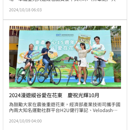
主持。首度以外景節目《上山下海過一夜》入圍「益智
2024/10/18 06:03
及實境節目主持人」的雷艾美，與搭擋黃仕傑、
Max（楊盛堯）、八弟（蕭志瑋）、製作團隊一起走上
紅毯。
2024漫遊縱谷愛在花東 慶祝光輝10月
為鼓勵大家在震後重遊花東，經濟部產業技術司攜手國
內兩大知名運動社群平台H2U健行筆記、Velodash飛
騎，於6月28日至12月9日，推出「漫遊縱谷 愛在花
2024/10/09 04:00
東」活動。本次活動將輔導的花東特色商家，串連成10
條步道及10條騎乘路線，參加民眾不但能體驗泥火山豆