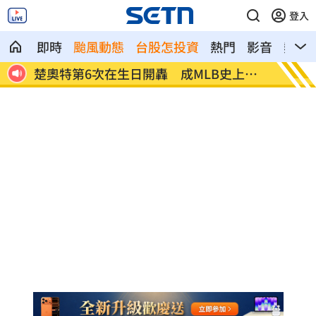
登入
即時
颱風動態
台股怎投資
熱門
影音
熱搜
第3
漢光演習遇父親節 賴清德感性致謝國軍
父親節