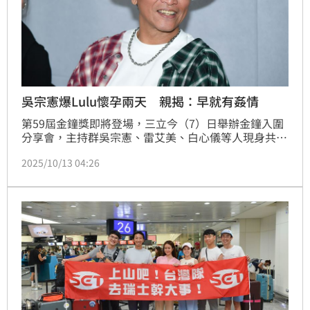
吳宗憲爆Lulu懷孕兩天 親揭：早就有姦情
第59屆金鐘獎即將登場，三立今（7）日舉辦金鐘入圍
分享會，主持群吳宗憲、雷艾美、白心儀等人現身共襄
盛舉。憑《綜藝大熱門》入圍「綜藝節目獎」的吳宗
2025/10/13 04:26
憲，面對Lulu與陳漢典閃婚，他笑稱「節目還沒敲鐘就
先添喜氣」，更自爆早在半年多前就察覺兩人關係「不
單純」，語帶玩笑說：「望聞問切之後，我早就知道他
們有姦情啦！」