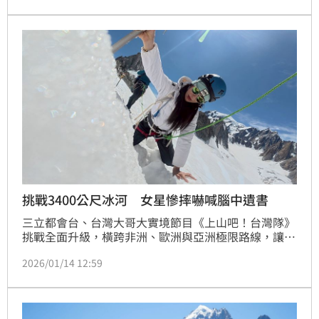
抵達既定里程點。然而在約3,800公尺處，隊伍遭遇困
難的垂直地形，耗費大量時間突破。蔡維歆
挑戰3400公尺冰河 女星慘摔嚇喊腦中遺書
三立都會台、台灣大哥大實境節目《上山吧！台灣隊》
挑戰全面升級，橫跨非洲、歐洲與亞洲極限路線，讓主
持群與成員一次次逼近身心臨界點。為迎戰被譽為「最
2026/01/14 12:59
危險也最美麗之峰」的瑞士馬特洪峰，團隊在正式攀登
前，先於阿爾卑斯山海拔3400公尺冰河區展開高強度
「雪地模擬考」。全員穿戴岩盔、冰爪與冰斧，在低溫
與稀薄空氣中反覆演練保命技巧，任何失誤都可能釀成