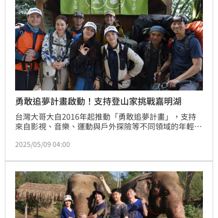
勇敢追夢計畫啟動！支持登山家挑戰嘉明湖
台灣大哥大自2016年起推動「勇敢追夢計畫」，支持
來自影視、音樂、運動與戶外探險等不同領域的年輕世
代，勇敢實踐夢想。邁入第8屆「勇敢追夢計畫」延續
2025/05/09 04:00
品牌扶植年輕人突破自我潛能的初衷，原規劃支持由台
灣女性登山家詹喬愉（Fish）與德國探險家 Hong 
Trinh Geyer 共同發起的「Two Women, Two 
Summits」國際登山計畫