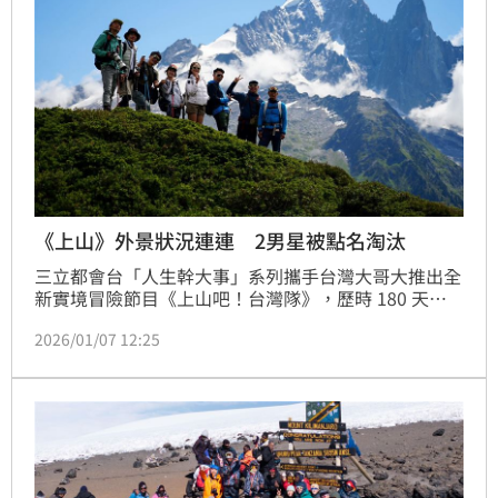
危機。蔡維歆
《上山》外景狀況連連 2男星被點名淘汰
三立都會台「人生幹大事」系列攜手台灣大哥大推出全
新實境冒險節目《上山吧！台灣隊》，歷時 180 天拍
攝、橫跨歐洲、亞洲、非洲三大洲，挑戰規模與難度全
2026/01/07 12:25
面升級。上週節目播出成功登頂吉力馬札羅山的關鍵一
集，楊盛堯Max在海拔5895公尺的山頂，親手完成象徵
台灣的珍珠奶茶，將家鄉味帶上非洲之巔，畫面感動無
數觀眾。蔡維歆