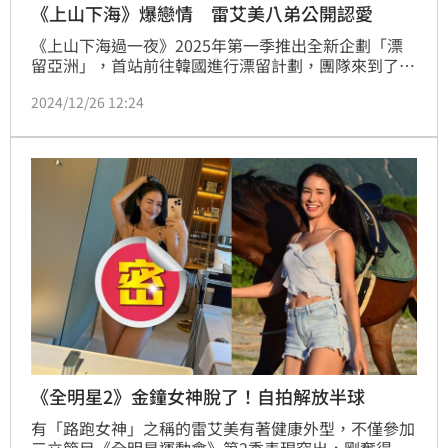
《上山下海》爆戀情 雷艾美八弟公開認愛
《上山下海過一夜》2025年第一季推出全新企劃「漂
留亞洲」，首站前往韓國進行漂留計劃，團隊來到了韓
劇「鬼怪」的浪漫拍攝場景-「月精寺杉木森林」，要
2024/12/26 12:24
去朝聖韓劇風靡全球的秘密，這裡是劇中男女主角確認
彼此心意的地方，讓八弟與艾美忍不住戲劇魂上身。蔡
維歆
《全明星2》金鐘女神脫了！自拍解放半球
有「路跑女神」之稱的雷艾美有著健康外型，不僅參加