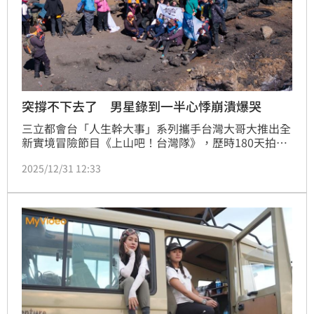
突撐不下去了 男星錄到一半心悸崩潰爆哭
三立都會台「人生幹大事」系列攜手台灣大哥大推出全
新實境冒險節目《上山吧！台灣隊》，歷時180天拍
攝、橫跨歐亞非三大洲，挑戰規模與難度全面升級。本
2025/12/31 12:33
週四，也是2026第一天，第五集迎來最大震撼、也最
感人的關鍵，團隊成功登上海拔5,895公尺的非洲最高
峰——吉力馬札羅山。這不只是多數成員的人生新高，
眾人靠著彼此提醒深呼吸、互相照應，一步一步撐過極
限。蔡維歆