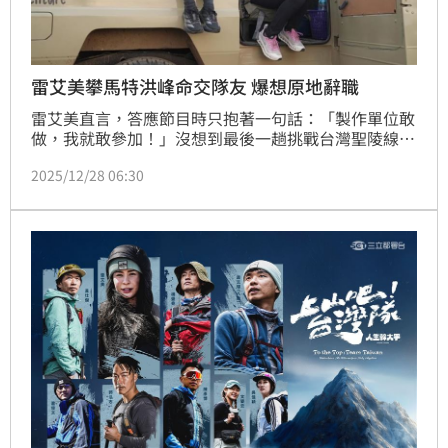
雷艾美攀馬特洪峰命交隊友 爆想原地辭職
雷艾美直言，答應節目時只抱著一句話：「製作單位敢
做，我就敢參加！」沒想到最後一趟挑戰台灣聖陵線，
遇上鋒面又連續走九天，「真的硬到一度想原地辭
2025/12/28 06:30
職。」文姿云則表示，一開始就知道高海拔會是極限考
驗，這趟旅程對她來說不只是體能挑戰，更是離開熟悉
環境、重新認識自己的過程，「即使心裡有點怕，還是
想試試看，因為我知道這會讓我成長。」