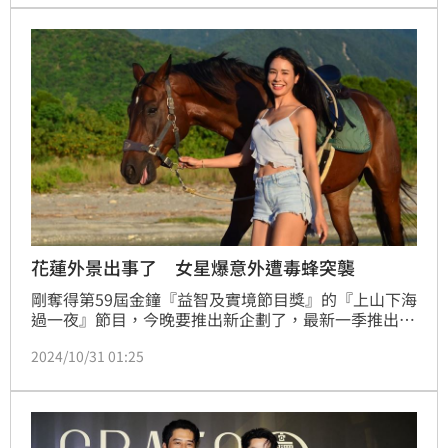
歆
花蓮外景出事了 女星爆意外遭毒蜂突襲
剛奪得第59屆金鐘『益智及實境節目獎』的『上山下海
過一夜』節目，今晚要推出新企劃了，最新一季推出五
集『尋寶台灣』，要嚴選出五條台灣具特色、最值得全
2024/10/31 01:25
世界旅客造訪的旅遊路線，要歡迎國人及各國冒險家，
一起來尋寶台灣！蔡維歆