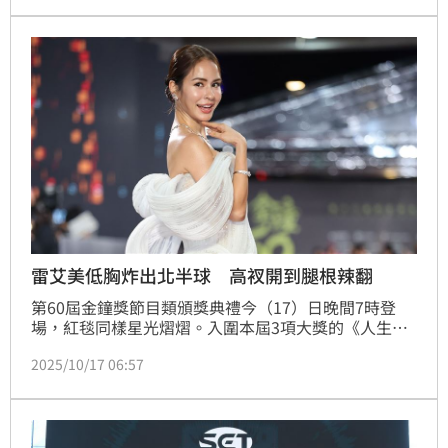
台灣體壇之光郭泓志、陳彥博、文姿云、吳佳穎、蕭俊
文等人，一同挑戰180天內橫跨歐、亞、非三大洲的極
限任務。節目將攀登「非洲之巔」吉力馬札羅山、瑞士
馬特洪峰，最終回歸台灣挑戰最美的聖稜線，見證屬於
台灣的堅毅與
雷艾美低胸炸出北半球 高衩開到腿根辣翻
第60屆金鐘獎節目類頒獎典禮今（17）日晚間7時登
場，紅毯同樣星光熠熠。入圍本屆3項大獎的《人生幹
大事 上船了各位！》，製作團隊及主持群百八（陳瑋
2025/10/17 06:57
涵）、KID（林柏昇）、郭泓志、胡宇威、蔡昌憲、鍾
瑶、雷艾美、瑞瑪席丹稍早踏上紅毯，瞬間引爆熱烈尖
叫聲。