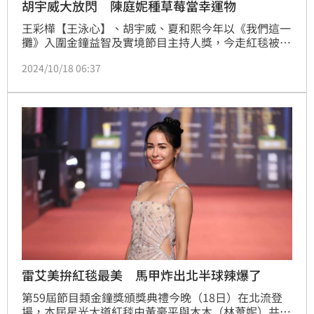
胡宇威大放閃 陳庭妮種草莓當幸運物
王彩樺【王泳心】、胡宇威、夏和熙今年以《我們這一
攤》入圍金鐘益智及實境節目主持人獎，今走紅毯被問
到幸運物部分，胡宇威當場放閃了。鍾智凱報導
2024/10/18 06:37
雷艾美拚紅毯最美 馬甲炸出北半球辣爆了
第59屆節目類金鐘獎頒獎典禮今晚（18日）在北流登
場，本屆星光大道紅毯由黃豪平與木木（林葦妮）共同