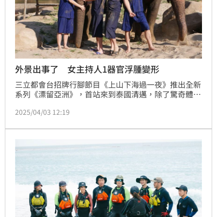
外景出事了 女主持人1器官浮腫變形
三立都會台招牌行腳節目《上山下海過一夜》推出全新
系列《漂留亞洲》，首站來到泰國清邁，除了驚奇體
驗，團隊還前進泰國第一高峰「茵他濃山」，探索這座
2025/04/03 12:19
神秘壯麗的山脈，感受清邁純粹的自然之美。今（週
四）晚上10點，鎖定三立都會台《上山下海過一夜：漂
留亞洲》。蔡維歆