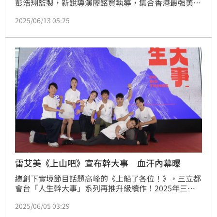
彭浩翔監製，新銳導演廖銘賢執導，集合香港最強美魔
女溫碧霞及台灣人氣男星禾浩辰及金馬影后歸亞蕾共同
2025/06/13 05:25
演出，全程在高雄及墾丁拍攝，上演了一場充滿南國風
情的姐弟浪漫戀情，台灣將於6月27日上映。禾浩辰大
方表示完全接受姐弟戀，而溫碧霞也大方回應：「好姊
姊可以帶你上天堂！」林汝珊
雷艾美《上山吧》宣布幹大事 血汗內幕曝
繼創下實境節目話題高峰的《上船了各位！》，三立都
會台「人生幹大事」系列再推升級續作！2025年三立
與台灣大哥大共同出品全新《上山吧！台灣隊》即將登
2025/06/05 03:29
場。蔡維歆