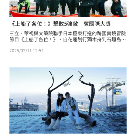
《上船了各位！》擊敗5強敵 奪國際大獎
三立、華視與文策院聯手日本極東打造的跨國實境冒險
節目《上船了各位！》，自花蓮划行獨木舟到石垣島，
除去年擊敗5個亞洲國家，獲得「最佳真人實境節目
2025/02/11 12:54
獎」殊榮，這也是《上船了各位！》獲得第一個國際獎
項。