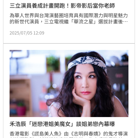
三立演員養成計畫開跑！影帝影后當你老師
為華人世界與台灣演藝圈培育具有國際潛力與明星魅力
的新世代演員，三立電視繼「華流之星」選拔計畫後，
隆重推出全新演員養成計畫——【新星 New Star】。
2025/07/05 12:09
本計畫將延續過往育才精神，致力於培養具備專業素
養、演藝潛力與創作能量的未來新星，為他們拓展多元
且紮實的演藝之路。趙浩雲
禾浩辰「迷戀港姐美魔女」談姐弟戀內幕曝
香港電影《謊島美人魚》由《志明與春嬌》的鬼才導演