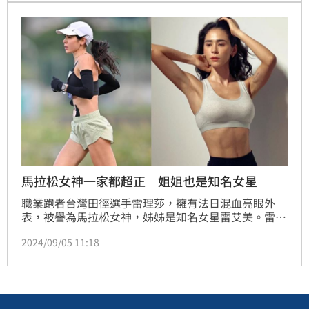
腐、有機山苦瓜等輔導成果，完成任務還能獲得科專研
發技術的鈦金屬杯及環保冰涼紗袖套等豐富好禮。
馬拉松女神一家都超正 姐姐也是知名女星
職業跑者台灣田徑選手雷理莎，擁有法日混血亮眼外
表，被譽為馬拉松女神，姊姊是知名女星雷艾美。雷理
莎近年積極備戰爭取2024巴黎奧運門票，在爭取巴黎
2024/09/05 11:18
奧運資格賽的大邱馬拉松中，無奈因舊傷復發，椎弓解
離導致椎弓滑脫壓迫到神經，不得不棄賽讓她無緣角逐
奧運。鍾智凱報導