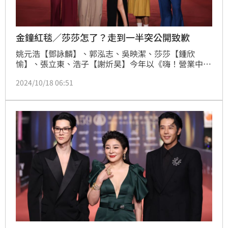
金鐘紅毯／莎莎怎了？走到一半突公開致歉
姚元浩【鄧詠麟】、郭泓志、吳映潔、莎莎【鍾欣
愉】、張立東、浩子【謝炘昊】今年以《嗨！營業中》
入圍益智及實境節目主持人獎，莎莎卻突然道歉了。鍾
2024/10/18 06:51
智凱報導