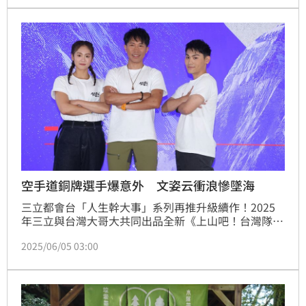
空手道銅牌選手爆意外 文姿云衝浪慘墜海
三立都會台「人生幹大事」系列再推升級續作！2025
年三立與台灣大哥大共同出品全新《上山吧！台灣隊》
即將登場。這次集結《上山下海過一夜》主持群艾美、
2025/06/05 03:00
八弟、阿傑、Max領軍，同時邀來「東京奧運空手道銅
牌選手」文姿云挑戰極限。一行人今出席記者會受訪，
文姿云表示錄製衝浪單元時，因為無法駕馭落海，也一
度暈船想吐。蔡維歆