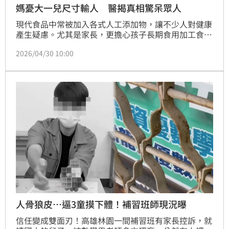
媽憂大一兒尺寸輸人 醫揭真相驚呆眾人
現代食品中常被加入各式人工添加物，讓不少人對健康
產生疑慮。尤其是家長，更擔心孩子長期食用加工食
品，可能影響身體發育。對此，泌尿科醫師顧芳瑜近日
2026/04/30 10:00
分享一則門診案例，一名母親因憂心就讀大學的兒子下
體發育不佳，特地陪同就醫；原以為情況不理想，沒想
到實際檢查後卻發現完全正常，甚至發育良好，與她的
擔憂形成強烈反差。
人骨狼皮…逼3童摸下體！補習班師現況曝
信任變成雙面刃！高雄林園一間補習班有家長控訴，就