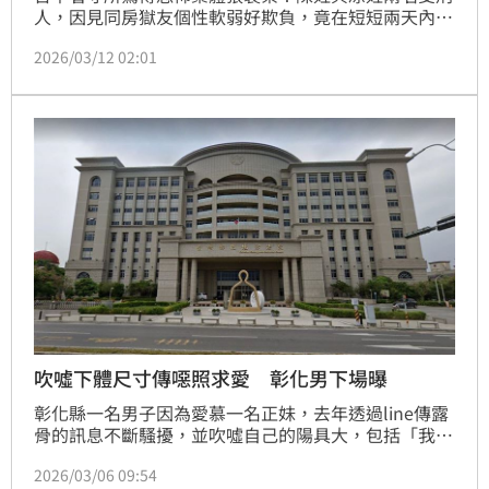
人，因見同房獄友個性軟弱好欺負，竟在短短兩天內發
動多次慘無人道的性霸凌，彈射、抹薄荷油等方式。台
2026/03/12 02:01
中高分院二審認為兩人手段惡劣、毫無悔意，判處駁回
陳男上訴，維持一審3年8月重刑。
吹噓下體尺寸傳噁照求愛 彰化男下場曝
彰化縣一名男子因為愛慕一名正妹，去年透過line傳露
骨的訊息不斷騷擾，並吹噓自己的陽具大，包括「我有
自拍XX照你要看嗎?」、「老婆是看到我的XX嚇到離
2026/03/06 09:54
婚」，讓正妹看了心生畏懼立即報警。彰化地院依跟蹤