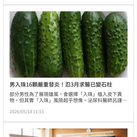
友聽到笑翻。
男入珠16顆嚴重發炎！忍3月求醫已變石柱
部分男性為了展現雄風，會選擇「入珠」植入皮下異
物，但其實「入珠」風險超乎想像。泌尿科醫師呂謹亨
分享，一名患者在朋友慫恿下去入珠，結果術後傷口腫
2026/05/18 11:53
脹發炎，痛了3個月，生殖器前端「腫得像石頭一樣
硬」，排尿與勃起功能大受影響，嚇得找醫師求救，最
終透過手術清創才保住命根子，差點毀了下半生「性
福」。