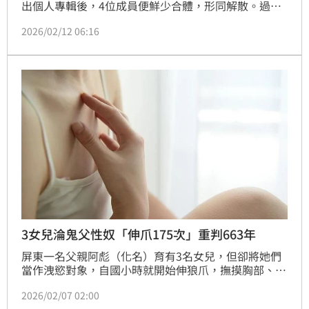
出個人專輯後，4位成員便鮮少合體，形同解散。過去
多次被外界傳出與團員不合的他，近日上Podcast節目
2026/02/12 06:16
吐露遭唱片公司外包企劃帶頭性騷擾內幕，團員辰亦
儒、汪東城、吳尊也都將手伸進他褲子「摸彩球」，坦
言至今無法放下。
3女兒淪鬼父性奴「伸爪175次」重判663年
屏東一名父親阿彪（化名）育有3名女兒，但卻將她們
當作洩慾對象，自國小時就開始伸狼爪，撫摸胸部、下
體甚至強制性交，並威脅不准告訴阿嬤。3姊妹忍不住
2026/02/07 02:00
轉而向母親求助，揭發父親行徑，全案曝光。屏東地院