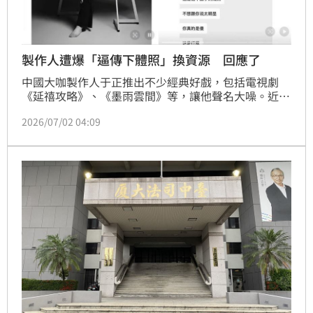
製作人遭爆「逼傳下體照」換資源 回應了
中國大咖製作人于正推出不少經典好戲，包括電視劇
《延禧攻略》、《墨雨雲間》等，讓他聲名大噪。近
日，網友公開對話紀錄爆料，有人藉著選角要求演員傳
2026/07/02 04:09
送「下體私密照」換取資源，而對話中的「于老師」也
讓人聯想到于正，對此，于正本人出面回應了。蔡佩伶
報導