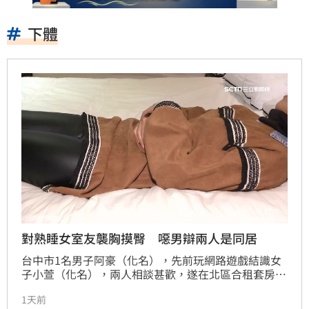
下體
對熟睡女室友襲胸摸臀 噁男辯兩人是同居
台中市1名男子阿豪（化名），先前玩網路遊戲結識女
子小萱（化名），兩人相談甚歡，遂在北區合租套房同
住，去年2月中旬，小萱在房間熟睡，阿豪從後方熊抱
1天前
她，接著狂摸胸部、腰部、大腿及下體，還用下體猛頂