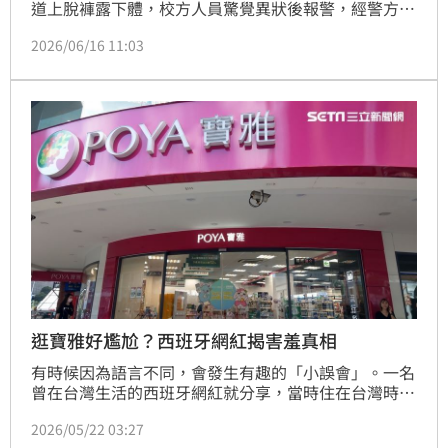
道上脫褲露下體，校方人員驚覺異狀後報警，經警方調
閱監視器，發現陳男此舉已出現12次。法院審理時，陳
2026/06/16 11:03
男辯稱「是在尿尿」，結果當場被打臉，被拍到最長時
間一次長達21分鐘，明顯是刻意為之，遭判處拘役25
日。
逛寶雅好尷尬？西班牙網紅揭害羞真相
有時候因為語言不同，會發生有趣的「小誤會」。一名
曾在台灣生活的西班牙網紅就分享，當時住在台灣時，
看到「寶雅」的店名會覺得相當尷尬，因為在西文中，
2026/05/22 03:27
POYA的讀音聽起來就像是男性的生殖器官，讓一票網