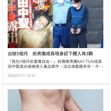
出獄5個月 前男團成員現身認下體入珠3顆
「我在5個月前重獲自由。」前偶像男團KAT-TUN成員
田中聖過去接連捲入毒品案件，淡出演藝圈多年，今年
2月左右出獄後，逐漸恢復公開活動。他近日現身爆料
2026/07/17 10:31
系YouTuber KoreKore的頻道，在影片中談及獄中生
活，也承認私密處植入3顆矽膠珠。