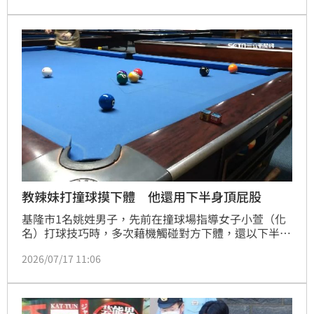
撞其臀部，小萱驚醒後氣憤報案；阿豪應訊時否認犯
行，但法官不予採信，仍依乘機猥褻罪判他1年徒刑。
教辣妹打撞球摸下體 他還用下半身頂屁股
基隆市1名姚姓男子，先前在撞球場指導女子小萱（化
名）打球技巧時，多次藉機觸碰對方下體，還以下半身
緊貼其身體，事後小萱羞憤提告；姚男辯稱，當時他喝
2026/07/17 11:06
了很多酒，不小心碰到屁股而已，但基隆地院不採信其
說法，仍依性騷擾罪判姚男5月徒刑，得易科罰金15萬
元，全案仍可上訴。