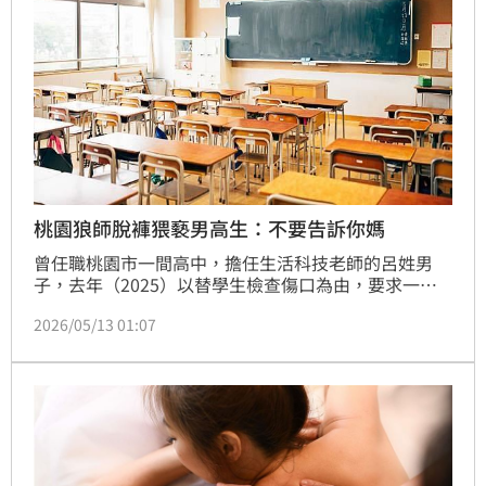
桃園狼師脫褲猥褻男高生：不要告訴你媽
曾任職桃園市一間高中，擔任生活科技老師的呂姓男
子，去年（2025）以替學生檢查傷口為由，要求一名
男高中生下課到科任教室，隨即將前後門反鎖，強行脫
2026/05/13 01:07
下學生褲子進行猥褻。學生心理受到劇烈衝擊，把無法
向爸媽開口的話，轉向詢問ChatGPT，才被父母發現。
桃園地院日前審理終結，依成年人故意對少年犯強制猥
褻罪，判處該名老師有期徒刑1年2月，全案仍可上訴。