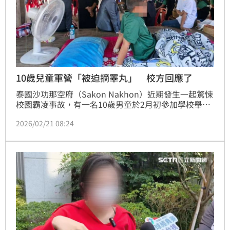
10歲兒童軍營「被迫摘睪丸」 校方回應了
泰國沙功那空府（Sakon Nakhon）近期發生一起驚悚
校園霸凌事故，有一名10歲男童於2月初參加學校舉辦
的童軍營活動，疑遭高年級學長欺負扯弄內褲，導致他
2026/02/21 08:24
的下體嚴重受傷，經醫師評估後必須透過手術切除一顆
睪丸。對此，當地府尹昨（18）日率領教育與衛生官員
親往探視，除提供慰問金外，也要求相關單位徹查真
相，並檢討校園活動安全維護。