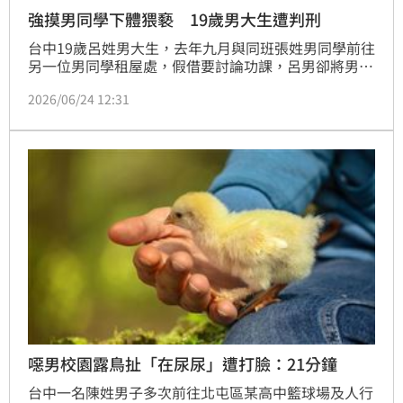
強摸男同學下體猥褻 19歲男大生遭判刑
台中19歲呂姓男大生，去年九月與同班張姓男同學前往
另一位男同學租屋處，假借要討論功課，呂男卻將男同
學強壓在床上，還跨坐大腿，撫摸下體長達4分鐘，男
2026/06/24 12:31
同學不甘受辱提告，雙方雖事後和解，台中地院仍依強
制猥褻罪，判處6個月有期徒刑，宣告緩刑2年。
噁男校園露鳥扯「在尿尿」遭打臉：21分鐘
台中一名陳姓男子多次前往北屯區某高中籃球場及人行