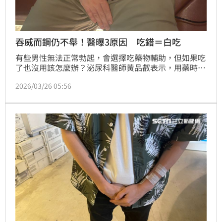
吞威而鋼仍不舉！醫曝3原因 吃錯＝白吃
有些男性無法正常勃起，會選擇吃藥物輔助，但如果吃
了也沒用該怎麼辦？泌尿科醫師黃品叡表示，用藥時
間、沒有性刺激或是血管、神經出問題，都有可能出現
2026/03/26 05:56
吃了威而鋼卻沒效果的狀況。