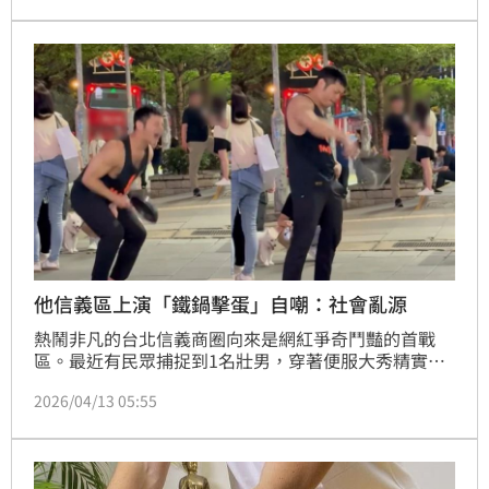
報案並PO文，警方獲報，通知涉案的高男到案，並依
性騷擾防治法及跟蹤騷擾防制法函送。
他信義區上演「鐵鍋擊蛋」自嘲：社會亂源
熱鬧非凡的台北信義商圈向來是網紅爭奇鬥豔的首戰
區。最近有民眾捕捉到1名壯男，穿著便服大秀精實肌
肉，本以為是在拍帥氣街拍，怎料他下1秒竟掏出鐵鍋
2026/04/13 05:55
往胯下猛砸，一臉猙獰的荒謬模樣讓路人全看傻了眼。