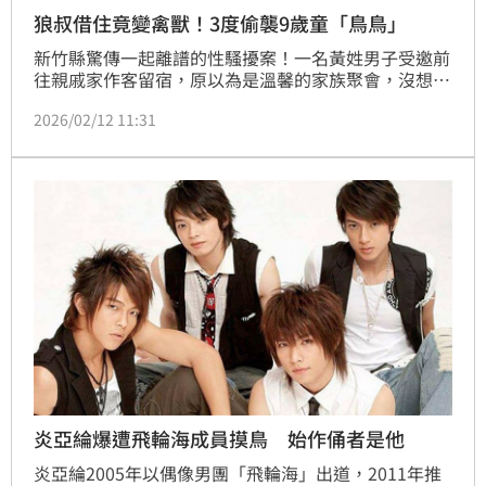
狼叔借住竟變禽獸！3度偷襲9歲童「鳥鳥」
新竹縣驚傳一起離譜的性騷擾案！一名黃姓男子受邀前
往親戚家作客留宿，原以為是溫馨的家族聚會，沒想到
他竟色膽包天，短短兩天內連續三度對屋主年僅9歲的
2026/02/12 11:31
兒子小明（化名）伸出魔爪，隔著褲子狂抓生殖器。新
竹地院依成年人故意對兒童犯性騷擾罪共3罪，判處拘
役90日。
炎亞綸爆遭飛輪海成員摸鳥 始作俑者是他
炎亞綸2005年以偶像男團「飛輪海」出道，2011年推