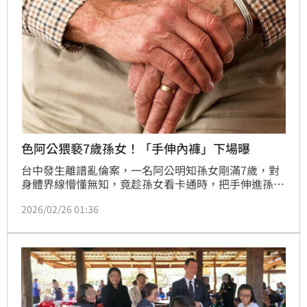
色阿公猥褻7歲孫女！「手伸內褲」下場曝
台中發生離譜亂倫案，一名阿公明知孫女剛滿7歲，對
身體界線懵懂無知，竟趁孫女看卡通時，把手伸進孫女
內褲強摸下體，媳婦下樓撞見這一幕，怒告公公強制猥
2026/02/26 01:36
褻。阿公出庭辯稱媳婦與全家感情不睦，一切都是誤
會。法官比對證詞後認為阿公猥褻行為屬實，一、二審
均依對未滿14歲之人為強制猥褻罪，判3年6月徒刑；
全案仍可上訴。