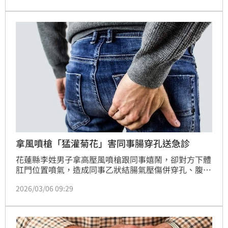
騷擾罪，判處男子拘役30日，易科罰金。
拿風噴槍「猛灌菊花」害同事腸穿孔送急診
花蓮縣李姓男子拿高壓風噴槍跟同事嬉鬧，卻對方下體
肛門位置噴氣，造成同事乙狀結腸氣壓傷併穿孔、腹膜
炎、左側輸尿管損傷等傷害，送急診治療。事後同事翻
2026/03/06 09:29
臉提告，拒絕和解，法院審理後，將李男依傷害罪，處
6個月有期徒刑，得易科罰金，可上訴。