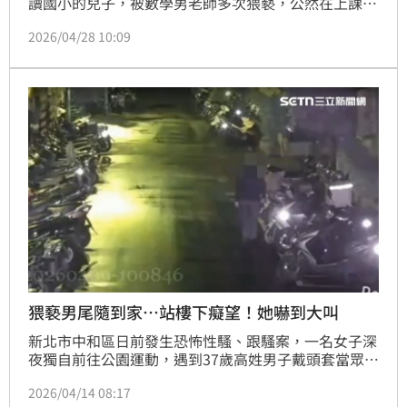
讀國小的兒子，被數學男老師多次猥褻，公然在上課寫
考卷時伸手摸進褲子裡，還抓孩子的手摸自己下體，若
2026/04/28 10:09
不從就會面臨無情棍子抽打背部、罰跪1.5小時；家長
報案驚覺，同一個班裡，受害者有3人，但更令人不安
的是，男師手中握有5個班，對象涵蓋一至六年級，這
次事件會不會只是冰山一角？社會局公布狼師全名叫
「李岳陽」，除了終身不得擔任補習班教職員工，現在
也遭檢方起訴收押中。
猥褻男尾隨到家…站樓下癡望！她嚇到大叫
新北市中和區日前發生恐怖性騷、跟騷案，一名女子深
夜獨自前往公園運動，遇到37歲高姓男子戴頭套當眾裸
露下體做出猥褻行為，事後還尾隨受害女子返家，下到
2026/04/14 08:17
女方大喊「有變態跟蹤！」對方才逃離，事後受害女子