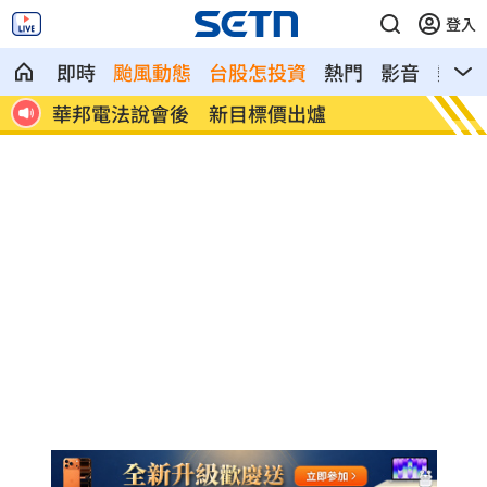
登入
即時
颱風動態
台股怎投資
熱門
影音
熱搜
高雄轎車暴衝連3撞！波及13車600戶停電
陳晨威
場