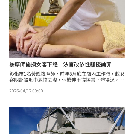
按摩師偷摸女客下體 法官改依性騷擾論罪
彰化市1名黃姓按摩師，前年8月底在店內工作時，趁女
客眼部被毛巾遮擋之際，伺機伸手搓揉其下體得逞，女
客憤而提出告訴，檢方偵結後依強制猥褻罪起訴；但法
2026/04/12 09:00
官認為，黃男觸摸時間僅1到5秒，屬於偷襲式的騷擾行
為，改依性騷擾罪判他4月徒刑，得易科罰金，全案上
訴台中高分院，二審法官駁回其上訴，全案確定。