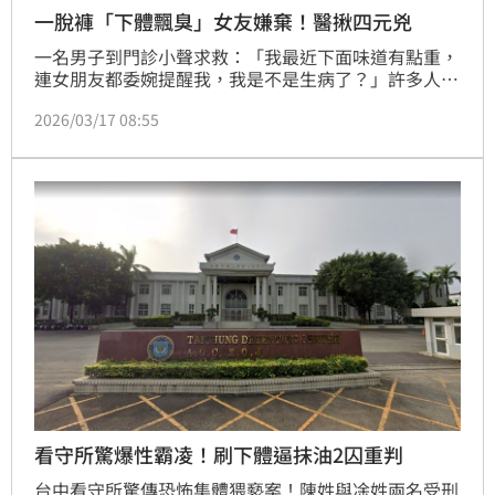
一脫褲「下體飄臭」女友嫌棄！醫揪四元兇
一名男子到門診小聲求救：「我最近下面味道有點重，
連女朋友都委婉提醒我，我是不是生病了？」許多人飽
受私密處異味困擾，泌尿科醫師蘇信豪在臉書衛教，指
2026/03/17 08:55
出下面氣味逼人不是單一個案，很多男性朋友工作一整
天，或是運動完脫下褲子時，鼠蹊部總會飄散出一陣尷
尬的異味，可能是4大原因在作怪。
看守所驚爆性霸凌！刷下體逼抹油2囚重判
台中看守所驚傳恐怖集體猥褻案！陳姓與凃姓兩名受刑