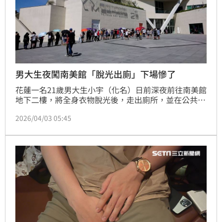
男大生夜闖南美館「脫光出廁」下場慘了
花蓮一名21歲男大生小宇（化名）日前深夜前往南美館
地下二樓，將全身衣物脫光後，走出廁所，並在公共區
域公然撫摸下體，脫序行徑全被保全透過監視器直擊並
2026/04/03 05:45
報警；台南地方法院一審依公然猥褻罪判處拘役40天，
小宇不服判決上訴向法官求情，二審維持原刑度，但宣
告緩刑2年，需接受2場次法制教育，全案定讞。