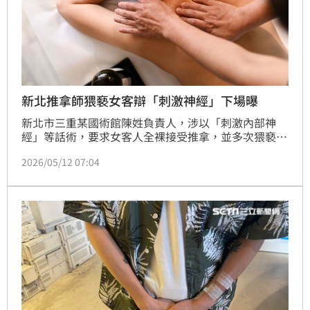
新北推拿師猥褻女客辯「刺激神經」下場曝
新北市三重某國術館陳姓負責人，涉以「刺激內部神
經」等話術，要求女客人全裸接受推拿，並多次猥褻得
逞。法院認陳男以治療為名行猥褻之實，依強制猥褻罪
2026/05/12 07:04
判處有期徒刑4年6月。