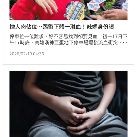
控人肉佔位…踢裂下體一灘血！辣媽身份曝
停車位一位難求，好不容易找到卻要見血！初一17日下
午17時許，高雄漢神巨蛋地下停車場爆發流血衝突，
37歲呂姓女子已準備倒車入庫，卻遭素未謀面的女子大
2026/02/19 04:36
搖大擺走來「人肉佔車位」，還嗆聲：「很多時間跟你
耗！」，呂女下車理論卻慘遭對方2人痛毆、扯髮10多
分鐘，下體挨了好幾腳，被踢裂一灘血，1歲大兒子在
車上全程目睹。呂女今（19）日出面還原過程，聲音還
有些顫抖，直言自己差點死在漢神巨蛋。據悉，呂女是
一名坐擁10萬粉絲的直播主，身材姣好，平時會在仁武
一處市場賣生魚片，被暱稱為「菜市場之花」。