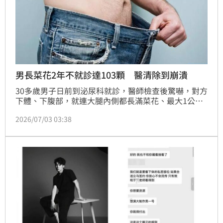
男長菜花2年不就診達103顆 醫清除到崩潰
30多歲男子日前到泌尿科就診，醫師檢查後驚嚇，對方
下體、下腹部，就連大腿內側都長滿菜花、最大1公
分，安排切除與電燒治療，切除74顆菜花、電燒29
2026/07/03 03:38
顆，103顆菜花讓醫師清除到幾乎崩潰。