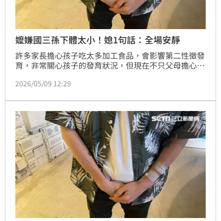
嬤嫌國三孫下體太小！媳1句話：全場安靜
許多家長擔心孩子吃太多加工食品，會影響第二性徵發
育，非常關心孩子的發育狀況，但現在不只父母擔心，
還有阿嬤因擔心就讀國三的孫子下體太小，要媳婦帶孫
2026/05/09 12:29
子去看醫生，慘遭媳婦反擊「丈夫不到5公分」也能
生，尷尬對話曝光，引發網友熱議。