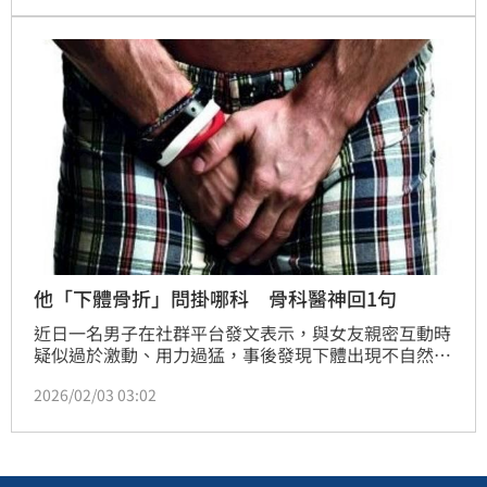
進行審，7年間對3名女兒不同程度的猥褻共計175罪，
合計共判處663年9個月徒刑，可上訴。
他「下體骨折」問掛哪科 骨科醫神回1句
近日一名男子在社群平台發文表示，與女友親密互動時
疑似過於激動、用力過猛，事後發現下體出現不自然彎
曲情形，讓他相當驚慌，急忙上網詢問，「不小心折
2026/02/03 03:02
到，現在有點往上翹15度左右，感覺軟骨有點骨折，請
問我應該要掛哪一科？」貼文曝光後引發熱烈討論。