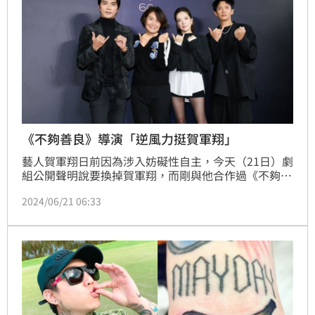
《不夠善良》導演「逆風力挺賀軍翔」
藝人賀軍翔日前因為涉入妨礙性自主，今天（21日）劇
組公開聲明說要換掉賀軍翔，而剛與他合作過《不夠善
良的我們》的導演徐譽庭在換角風波後發文，疑似逆風
2024/06/21 06:33
表態力挺賀軍翔。趙浩雲