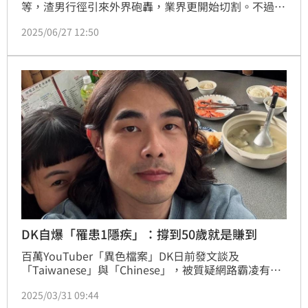
等，渣男行徑引來外界砲轟，業界更開始切割。不過，
相關工作人員Stanley近日卻在Threads上逆風發聲，
2025/06/27 12:50
直言賀瓏雖然現在被貼上了很多負面標籤，但他認為至
少對方承認曾有這段過往，並願意面對。
DK自爆「罹患1隱疾」：撐到50歲就是賺到
百萬YouTuber「異色檔案」DK日前發文談及
「Taiwanese」與「Chinese」，被質疑網路霸凌有相
關言論的鍾明軒；事後他澄清只是單純經驗分享而非否
2025/03/31 09:44
定對方，也稱自己被斷章取義，未料再掀兩派戰火。他