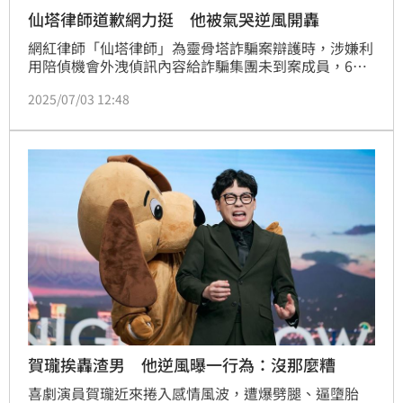
仙塔律師道歉網力挺 他被氣哭逆風開轟
網紅律師「仙塔律師」為靈骨塔詐騙案辯護時，涉嫌利
用陪偵機會外洩偵訊內容給詐騙集團未到案成員，6月
30日以70萬元交保。仙塔律師1日在限動發出380字聲
2025/07/03 12:48
明，承認自己確實在處理案件上有瑕疵，但強調自己事
先並不認識詐團，仙塔律師道歉聲明一出，不少網友選
擇力挺，此現象讓百萬YouTuber葉式特工傻眼開轟：
「台灣人是瘋了嗎？」。
賀瓏挨轟渣男 他逆風曝一行為：沒那麼糟
喜劇演員賀瓏近來捲入感情風波，遭爆劈腿、逼墮胎