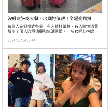
沒錢友狂吃大餐、出國她傻眼！全場逆風挺
每個人花錢模式各異，有人精打細算、有人隨性消費，
反映了個人的價值觀和生活習慣。一名女網友抱怨，自
己身邊一些朋友本身沒有儲蓄習慣，不僅如此家境也稱
2024/08/19 03:44
不上富裕，可是卻很捨得消費，甚至有負債，這樣的行
為讓她看傻「沒錢的人比較捨得花」。