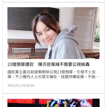
23億預算遭砍 陳沂逆風喊不需要公視挨轟
國民黨立委日前提案刪除公視23億預算，引發不少反
彈，不少圈內人士也發文痛批，話題持續延燒。不過經
常對新聞時事提出個人看法的網紅陳沂，昨（18）日卻
2025/01/19 09:05
逆風發文，直說「我真的不需要公視」，貼文一出瞬間
引來許多網友留言。