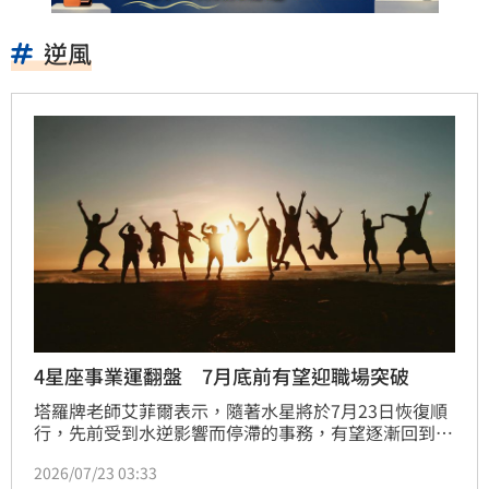
逆風
4星座事業運翻盤 7月底前有望迎職場突破
塔羅牌老師艾菲爾表示，隨著水星將於7月23日恢復順
行，先前受到水逆影響而停滯的事務，有望逐漸回到正
軌，過去的誤會、延宕的專案或反覆修改的工作，都可
2026/07/23 03:33
能迎來轉機。其中4個星座在7月底前事業運勢特別看