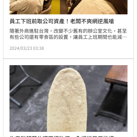
員工下班前取公司資產！老闆不爽網逆風嗆
隨著外商進駐台灣，改變不少舊有的辦公室文化，甚至
有些公司還有零食區的設置，讓員工上班期間也能減緩
緊繃。一名老闆就抱怨，飲水機的水是提供給在公司的
2024/03/23 03:38
時間使用的，不過有些人卻老是趕在5點下班前把水壺
裝滿，也痛批這些人「公司的資產不是這樣用的」。