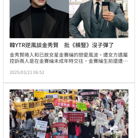
韓YTR逆風談金秀賢 批《橫豎》沒子彈了
金秀賢捲入和已故女星金賽綸的戀愛風波，遭女方遺屬
控訴兩人是在金賽綸未成年時交往，金賽綸生前還遭到
金秀賢公司追討7億韓幣（1583萬台幣）賠償金，不過
2025/03/21 06:52
金秀賢全盤否認。對此，韓籍YTR宋讚養在臉書發表對
此事的看法，提出自己的質疑外，也曝光自己目前仍保
持中立的原因。