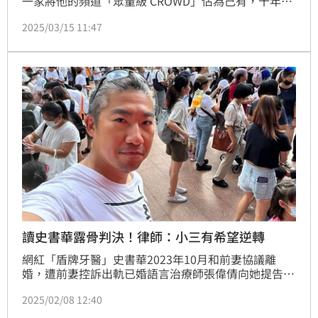
一家將他的頻道「眾量級 CROWD」佔為己有，十年心
血一無所有，14日家寧反咬Andy更改收益分配， Andy
2025/03/15 11:47
在15日深夜也拍片反擊，曝期間「只拿695萬」。對
此，就有網友逆風發言「Andy自己應該也要負一部分
責任」。
讀史書華露骨判決！律師：小三有希望逆轉
網紅「盾牌牙醫」史書華2023年10月和前妻協議離
婚，遭前妻控訴出軌已婚語言治療師張偉倩向她提告求
償100萬精神慰撫金，6日新北地院判處張女須賠償20
2025/02/08 12:40
萬元，整起事件才曝光。不過網紅「黑心律師」楊律師
看完判決也表示不同看法，認為小三有希望逆轉勝。