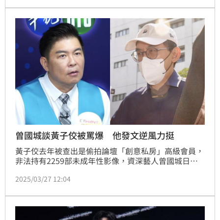
29日凌晨再發聲，坦言自己罹患1隱疾，若能活到50歲
就是賺到，因此就算說些刺耳、容易被誤會的話，仍堅
持做著想做的事。
曾國城談黃子佼被罵爆 他發文逆風力挺
黃子佼去年被查出是偷拍論壇「創意私房」高級會員，
非法持有2259部未成年性影像，資深藝人曾國城日前
出席活動時替黃子佼緩頰，並表示支持他重返演藝圈，
2025/03/27 12:04
雖然曾國城事後緊急致歉，仍遭生技品牌芳茲終止代言
合作，並丟了節目《一字千金》主持棒。曾與曾國城合
作過的「芒果歌王」楊哲，今（27）日在臉書逆風為他
說話，喊話網友「不要無限上綱的逼殺」、「刀下留
人」。