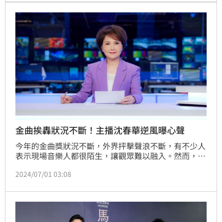
金曲挨轟狀況不斷！主播沈春華逆風曝心聲
今年的金曲獎狀況不斷，外界抨擊聲浪不斷，有不少人
表示現場音樂人都很陌生，讓觀眾難以融入。然而，資
深主播沈春華卻有不同看法。她在社群媒體上坦言，自
2024/07/01 03:08
己對多數入圍者及得獎者都不認識，但這無損於被整場
典禮的氛圍深深著迷。沈春華一路看重播到凌晨四點，
捨不得關機，其中對於代為領獎的「草東沒有派對」經
紀人印象深刻。