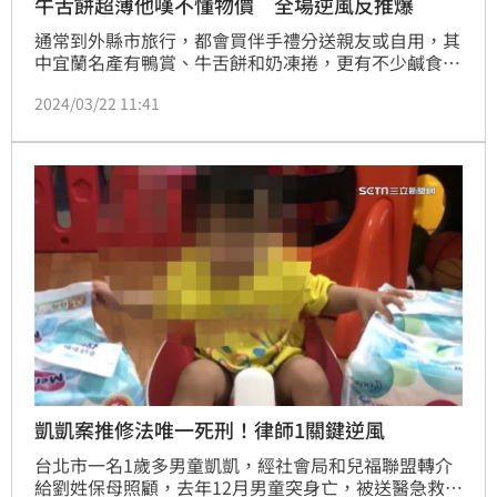
牛舌餅超薄他嘆不懂物價 全場逆風反推爆
通常到外縣市旅行，都會買伴手禮分送親友或自用，其
中宜蘭名產有鴨賞、牛舌餅和奶凍捲，更有不少鹹食會
加入三星蔥，成為當地才買得到的限定口味，然而牛舌
2024/03/22 11:41
餅也是不少人去宜蘭會購入的口袋名單。一名網友就透
露，近日爸媽帶回牛舌餅，想不到餅乾卻薄到讓他驚
訝，大嘆自己「不懂物價」。
凱凱案推修法唯一死刑！律師1關鍵逆風
台北市一名1歲多男童凱凱，經社會局和兒福聯盟轉介
給劉姓保母照顧，去年12月男童突身亡，被送醫急救