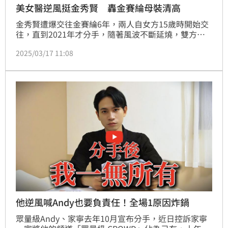
美女醫逆風挺金秀賢 轟金賽綸母裝清高
金秀賢遭爆交往金賽綸6年，兩人自女方15歲時開始交
往，直到2021年才分手，隨著風波不斷延燒，雙方各
說各話，真相令外界霧裡看花。對此，美女醫師黃宥嘉
2025/03/17 11:08
逆風力挺金秀賢，不僅多次發文喊話外界不要網路霸
凌，更發文痛批金賽綸母親「裝清高」、「太低級」、
「人品堪慮」。
他逆風喊Andy也要負責任！全場1原因炸鍋
眾量級Andy、家寧去年10月宣布分手，近日控訴家寧