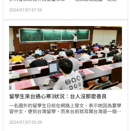
友有個煩惱，因為小孩面臨升學時期，不過想法卻與他
2024/07/07 07:59
大不同，朋友的小孩想要念高職，但家長卻認為「讀高
職就是不適合讀書」，不如出去工作，引來大批網友逆
風留言，並認為「根本人生勝利組」。
留學生來台遇心寒3狀況：台人沒那麼善良
一名國外的留學生日前在網路上發文，表示她因為要學
習中文，便到台灣留學，而來台前就耳聞台灣是一個人
情味很足的國家。沒想到來台後，卻遇到借電話遭狠
2024/07/07 05:39
拒、買年糕疑似買貴，和同學雙面人講壞話的狀況，讓
她感到十分失望，貼文一出立刻引起大批網友熱議。