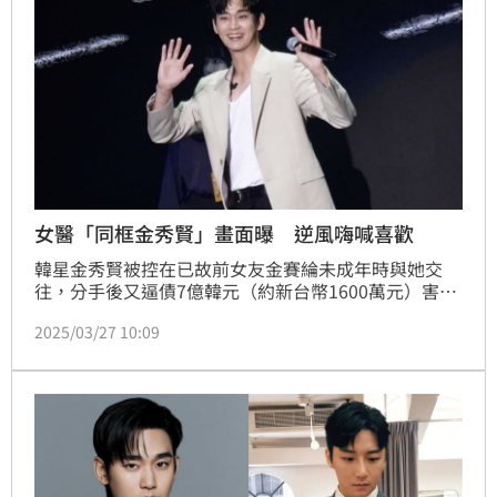
女醫「同框金秀賢」畫面曝 逆風嗨喊喜歡
韓星金秀賢被控在已故前女友金賽綸未成年時與她交
往，分手後又逼債7億韓元（約新台幣1600萬元）害她
走上絕路等；儘管他一概否認，真相也尚未明朗，不過
2025/03/27 10:09
已有大批網友站邊女方，風波持續延燒。網紅、知名眼
科醫師黃宥嘉則是逆風，多次發聲力挺金秀賢，如今又
高喊「不同流合污」。