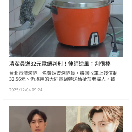
清潔員送32元電鍋判刑！律師逆風：判很棒
台北市清潔隊一名黃姓資深隊員，將回收車上殘值剩
32.56元、仍堪用的大同電鍋轉送給拾荒老婦人，被檢
方依貪污罪起訴，引發輿論譁然；2日士林地院一審宣
2025/12/04 09:24
判，有期徒刑3個月、緩刑2年、褫奪公權1年。對此，
王至德律師表示，雖判決看似嚴苛，但在現行制度下，
法官多數難以形成無罪結果，「貪污治罪條例」屬重
罪，緩刑已是能做到的最大限度。