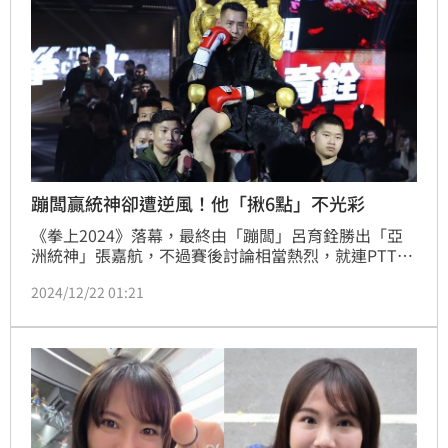
蹦闆贏統神卻遭逆風！他「揪6點」不光彩
《拳上2024》落幕，最終由「蹦闆」呂育銓勝出「亞
洲統神」張嘉航，不過賽後討論相當熱烈，就連PTT鄉
民都驚呼為何剛開始留言一片罵統神「賴皮豬、輸不
2024/12/22 01:21
起」，2小時後「為何風向全部變成挺統神？」。對
此，就有網友整理出6點，搖頭「贏的就很不光彩」。