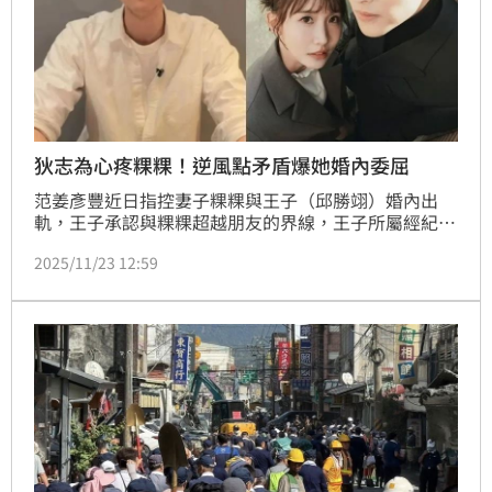
狄志為心疼粿粿！逆風點矛盾爆她婚內委屈
范姜彥豐近日指控妻子粿粿與王子（邱勝翊）婚內出
軌，王子承認與粿粿超越朋友的界線，王子所屬經紀公
司喜鵲娛樂也宣布暫停他所有演藝工作，相關話題不斷
2025/11/23 12:59
在網路延燒。對此，資深名嘴狄志為也坦言，第一時間
看到粿粿的聲明，其實有一點同情對方。