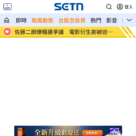
登入
即時
颱風動態
台股怎投資
熱門
影音
熱搜
迫喊
蜂蜜配鹹酥雞！蘇晏霈認證：宵夜天花板
獨／鬼
看