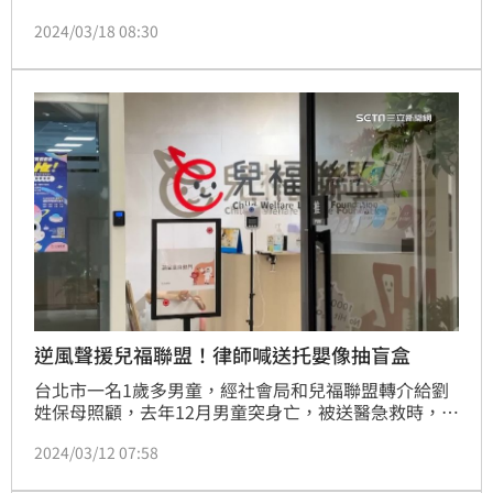
時，雙手指甲全被拔光，頭部有多處瘀傷，雙腿嚴重變
2024/03/18 08:30
形骨折，經急救仍傷重不治，事件引發社會大眾譁然，
死刑議題也再度浮上檯面。不過對此律師卻保持不同看
法，直言「唯一死刑，不見得是好的立法」。
逆風聲援兒福聯盟！律師喊送托嬰像抽盲盒
台北市一名1歲多男童，經社會局和兒福聯盟轉介給劉
姓保母照顧，去年12月男童突身亡，被送醫急救時，雙
手指甲全被拔光，頭部有多處瘀傷，雙腿嚴重變形骨
2024/03/12 07:58
折，經急救仍傷重不治。就有大批網友質疑兒福聯盟失
職，並在事件爆發後灌爆粉絲專頁，不過律師李怡貞卻