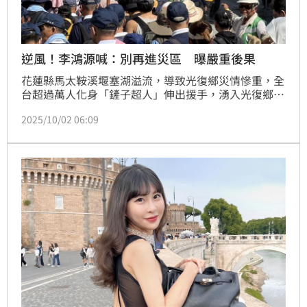
逆風！李鴻源喊：別再進災區 曝嚴重後果
花蓮縣馬太鞍溪堰塞湖溢流，導致光復鄉災情慘重，全
台超過萬人化身「鏟子超人」伸出援手，湧入光復鄉協
助災後清理。不過台大土木工程系教授、內政部前部長
2025/10/02 06:09
李鴻源則認為，表示若自己是指揮官，會呼籲「一般民
眾沒有專業不要進去！」並解釋可能影響的後果。