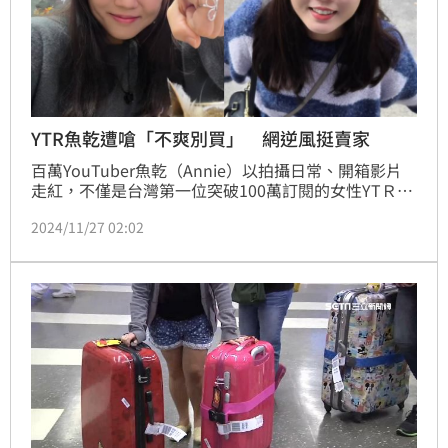
YTR魚乾遭嗆「不爽別買」 網逆風挺賣家
百萬YouTuber魚乾（Annie）以拍攝日常、開箱影片
走紅，不僅是台灣第一位突破100萬訂閱的女性YTＲ，
也因為其親民的形象深受許多觀眾喜愛。近日魚乾在
2024/11/27 02:02
Threads曬出與代購的聊天紀錄截圖，透露自己向代購
買東西還被對方兇，貼文曝光後立刻引來大批網友關
注，不過隨後該篇文章也釣出代購本人親自回應，沒想
到代購現身後，網友們的態度竟180度大逆轉。宋亭誼
報導