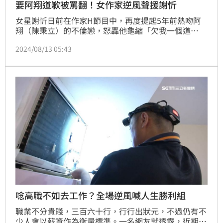
要阿翔道歉被罵翻！女作家逆風聲援謝忻
女星謝忻日前在作家H節目中，再度提起5年前熱吻阿
翔（陳秉立）的不倫戀，怒轟他龜縮「欠我一個道
歉」，一席言論瞬間在網路上造成軒然大波，謝忻也因
2024/08/13 05:43
此遭到網友狠罵。如今，同樣身為作家的艾姬也發文評
論此事，不過她的觀點卻是完全逆風，痛批阿翔：「你
是不是男人啊」。宋亭誼報導
唸高職不如去工作？全場逆風喊人生勝利組
職業不分貴賤，三百六十行，行行出狀元，不過仍有不
少人會以薪資作為衡量標準。一名網友就透露，近期朋