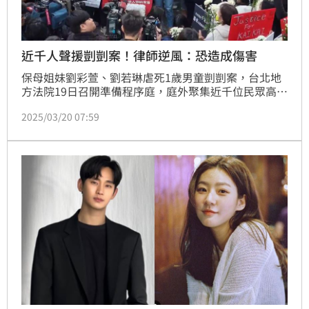
近千人聲援剴剴案！律師逆風：恐造成傷害
保母姐妹劉彩萱、劉若琳虐死1歲男童剴剴案，台北地
方法院19日召開準備程序庭，庭外聚集近千位民眾高喊
「唯一死刑」。庭訊結束前，審判長特別感謝進入法庭
2025/03/20 07:59
旁聽民眾配合法庭秩序，並強調合議庭絕對會客觀、公
正審理，慎重審判。對此，律師李怡貞也逆風談「不認
為民粹和輿論影響司法是正確的事」。