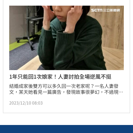
逆風發聲，認為送托嬰本就像在抽盲盒。
1年只能回1次娘家！人妻討拍全場逆風不挺
結婚成家後雙方可以多久回一次老家呢？一名人妻發
文，某天她看見一篇廣告，發現故事很夢幻，不過現實
很骨感，因為她的老公規定她一年只能回一次娘家，且
2023/12/10 08:03
就是在大年初二，讓她感嘆，廣告裡的故事根本不可能
發生，台灣部分家庭還是以男性為主，也認為選對老公
很重要，卻遭到網友砲轟。