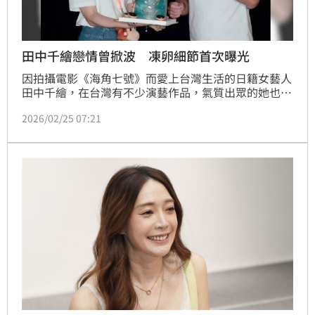
田中千繪戀情曾掀波 凍卵細節首次曝光
因拍攝電影《海角七號》而愛上台灣生活的日籍女藝人
田中千繪，在台灣有不少演藝作品，氣質出眾的她也得
到許多廠商喜愛，不過翻開她的戀愛史，除了「萬年緋
2026/02/25 07:21
聞對象」范逸臣還是范逸臣，從2008年傳出假戲真做
開始到現在，雖然中間也曾傳出分手，但長達17年的緋
聞在演藝圈幾乎沒人能比。