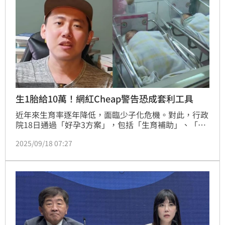
生1胎給10萬！網紅Cheap警告恐成套利工具
近年來生育率逐年降低，面臨少子化危機。對此，行政
院18日通過「好孕3方案」，包括「生育補助」、「人
工生殖補助」以及「醫療性凍卵補助」。其中生育補助
2025/09/18 07:27
將由中央統一補貼，每名新生兒給付10萬元，預定
2026年1月1日正式實施。對此，百萬網紅Cheap示
警，該政策恐成「套利工具」，將出現一堆隔代教養造
成社會問題，把成本嫁禍給大家。