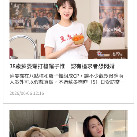
性應及早諮詢專業醫療，將凍卵視為保存生育力的關鍵
選項，切莫聽信偏方延誤黃金受孕時期，以科學手段精
準提升求子成功率，為未來圓夢做好準備。
38歲蘇晏霈打槍羅子惟 認有追求者恐閃婚
蘇晏霈在八點檔和羅子惟組成CP，讓不少觀眾敲碗兩
人戲外可以假戲真做，不過蘇晏霈昨（5）日受訪當場
發出「好人卡」，提到對方就是她的師弟，「他很信任
2026/06/06 12:16
我，我也願意帶他」，坦言自己已空窗6年，雖然身邊
不乏追求者，但她始終沒有遇到特別心動的對象。宋亭
誼報導