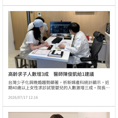
高齡求子人數增3成 醫師陳俊凱給1建議
台灣少子化與晚婚趨勢顯著，祈新婦產科統計顯示，近
期40歲以上女性求診試管嬰兒的人數激增三成。院長陳
俊凱醫師提醒，卵巢老化具生理時程，35歲後卵子品質
2026/07/17 12:16
下滑，38歲後速度更劇，高齡求子恐面臨流產與染色體
異常風險。陳俊凱師承諾貝爾獎得主團隊，透過優化胚
胎實驗室與引進玻璃化冷凍、PGT-A等先進技術，成功
創下47歲自卵受孕紀錄。醫師強調，面對生育規劃，女