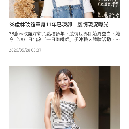
38歲林玟誼單身11年已凍卵 感情現況曝光
38歲林玟誼深耕八點檔多年，感情世界卻始終空白，她
今（28）日出席「一日咖啡師」手沖職人體驗活動，提
到自己已經單身11年，如今也過了嚮往談戀愛的年紀，
2026/05/28 03:37
「單身久了很難想像旁邊多了一個人。」宋亭誼報導