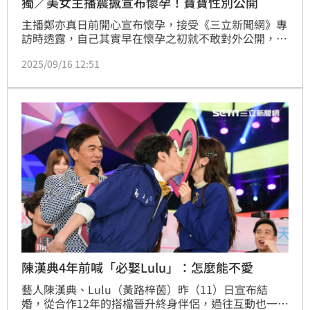
獨／美女主播震撼宣布懷孕！寶寶性別公開
主播鄭亦真日前開心宣布懷孕，接受《三立新聞網》專
訪時透露，自己其實早在懷孕之初就不敢對外公開，因
為過去曾經歷三次試管失敗，身心壓力極大。如今已懷
2025/09/16 12:51
胎多月，肚子也越來越明顯，特別舉辦性別派對，現場
更邀請教會的藝人好友一同見證，包括入圍金鐘獎的張
文綺、歌手林道遠與妻子婷婷等人，讓派對氣氛星光熠
熠。
陳漢典4年前喊「必娶Lulu」：怎麼能不愛
藝人陳漢典、Lulu（黃路梓茵）昨（11）日宣布結
婚，從合作12年的搭檔晉升終身伴侶，過往互動也一一