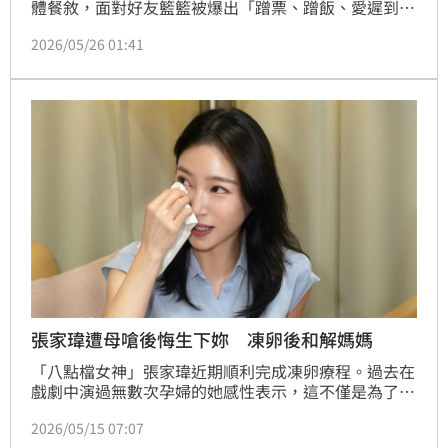
體餐敘，面對好友籃籃被爆出「蹭票、蹭飯、愛遲到」
等爭議，她也首度公開回應，直言「其實我也是跟著瓜
2026/05/26 01:41
哥一起去，也是蹭票的。」更透露籃籃看到新聞後其實
相當委屈，還特地向胡瓜解釋，擔心彼此產生誤會。
張家瑋遭母嗆後悔生下妳 凍卵後和解媽媽
「八點檔女神」張家瑋近期順利完成凍卵療程。過去在
戲劇中演過無數次孕婦的她感性表示，這不僅是為了生
育能力的預留，更是一場與原生家庭、與「母親」身分
2026/05/15 07:07
達成和解的自我療癒之旅，「走到這個階段，才第一次