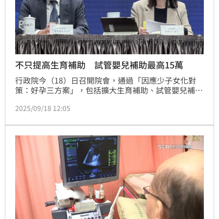
不只提高生育補助 試管嬰兒補助最高15萬
行政院今（18）日召開院會，通過「因應少子女化對
策：好孕三方案」，包括擴大生育補助、試管嬰兒補助
3.0以及醫療性生育保存補助。在試管嬰兒補助3.0部
2025/09/18 12:05
分，將於114年11月1日起再加碼，39歲以下不孕夫妻
首次申請第一次補助金額，由現行10萬元調高至最高
15萬元；39歲至未滿45歲之間不孕夫妻，首次申請第
一次補助金額，由現行10萬元調高至13萬元。低收及
中低收入戶不分年齡及胎次，均補助15萬元。