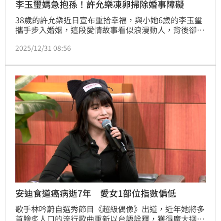
李玉璽媽急抱孫！許允樂凍卵掃除婚事障礙
38歲的許允樂近日宣布重拾幸福，與小她6歲的李玉璽
攜手步入婚姻，這段愛情故事看似浪漫動人，背後卻波
折不斷。據悉，李玉璽的母親最初對這門親事極度反
2025/12/31 08:56
對，除了許允樂曾有過一段婚姻外，最關鍵的阻礙，莫
過於許允樂已屆高齡產婦年紀，讓急於抱孫的婆婆憂心
忡忡。
安迪食道癌病逝7年 愛女1部位指數偏低
歌手林吟蔚自選秀節目《超級偶像》出道，近年她將多
首膾炙人口的流行歌曲重新以台語詮釋，獲得廣大迴