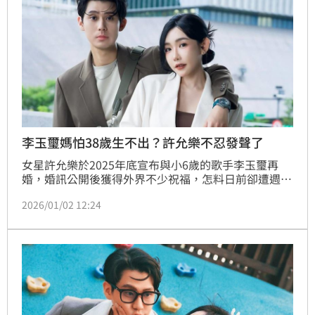
李玉璽媽怕38歲生不出？許允樂不忍發聲了
女星許允樂於2025年底宣布與小6歲的歌手李玉璽再
婚，婚訊公開後獲得外界不少祝福，怎料日前卻遭週刊
爆料，指男方母親因她年近38歲、擔心受孕困難一度反
2026/01/02 12:24
對婚事，甚至牽扯「凍卵備孕」等私密細節，引發輿論
討論。沉澱超過一天後，許允樂於昨（1日）下午透過
社群平台親自回應，直言相關內容「無稽又傷人」。