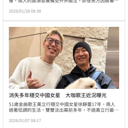
後，兩人的感情發展備受外界關注。即使男方因販毒案
入獄服刑，她依舊不離不棄。據悉，Toyz入獄後不
2026/01/28 08:38
久，便寄給她一封長達45頁的手寫情書，令她相當感
動，沒想到週刊爆料她與Toyz低調登記。於此同時她
也在IG曬動態，顯示積極為將來做準備。
消失多年穩交中國女星 大咖歌王近況曝光
51歲金曲歌王黃立行穩交中國女星徐靜蕾17年，兩人
過著低調的生活，雙雙淡出幕前多年，不過黃立行最近
卻被「捕獲」，知名DJ馬克在社群分享兩人的合照，
2026/01/07 08:17
不少粉絲驚呼：「天啊，S級的隱藏人物。」蔡維歆