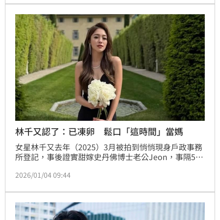
林千又認了：已凍卵 鬆口「這時間」當媽
女星林千又去年（2025）3月被拍到悄悄現身戶政事務
所登記，事後證實甜嫁史丹佛博士老公Jeon，事隔5個
月於南法補辦婚宴，並邀請眾多親友到場見證她的人生
2026/01/04 09:44
大事。近日，她在開放粉絲問答時也被問到是否有考慮
生小孩，對此，林千又坦承已經凍卵，預告可能兩年後
當媽。蔡佩伶報導