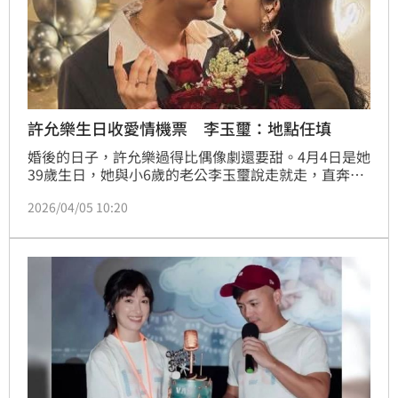
許允樂生日收愛情機票 李玉璽：地點任填
婚後的日子，許允樂過得比偶像劇還要甜。4月4日是她
39歲生日，她與小6歲的老公李玉璽說走就走，直奔台
中吃麻辣烤魚、看舞台劇《嫌疑犯X的獻身》，還收到
2026/04/05 10:20
一份讓網友都融化的生日驚喜。