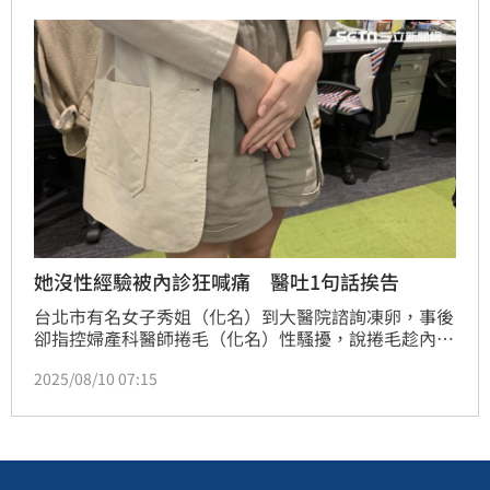
歆
她沒性經驗被內診狂喊痛 醫吐1句話挨告
台北市有名女子秀姐（化名）到大醫院諮詢凍卵，事後
卻指控婦產科醫師捲毛（化名）性騷擾，說捲毛趁內診
時對她伸鹹豬手，還故意多次觸碰她的處女膜，讓她痛
2025/08/10 07:15
到無力阻擋。秀姐還掏出看診時的錄音檔當證據，雖然
醫院判定性騷不成立，但北市性騷防治委員會判定成
立，捲毛提出行政訴訟也遭駁回。捲毛在刑事方面也被
起訴妨礙性自主罪，不過台北地院判他無罪。