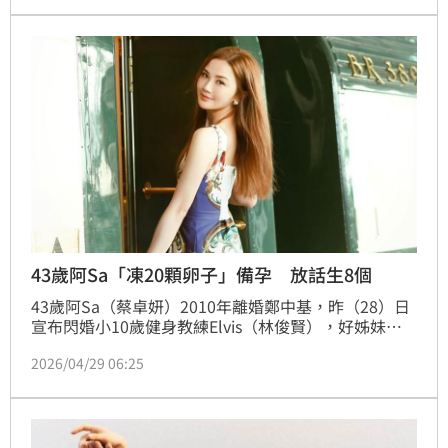
真正理解父母，也開始學著抱住以前那個受傷的自
己。」
43歲阿Sa「凍20顆卵子」備孕 放話生8個
43歲阿Sa（蔡卓妍）2010年離婚鄭中基，昨（28）日
宣布閃婚小10歲健身教練Elvis（林俊賢），好姊妹阿
嬌（鍾欣潼）也催促「快點生個BB」。值得一提的
2026/04/29 06:25
是，阿Sa 2019年曾兩度凍卵，一共凍了20顆卵子，過
去她也不諱言喜歡小孩，曾放話要生8個。