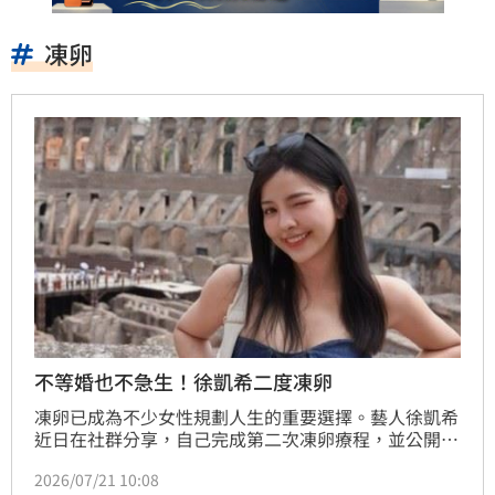
凍卵
不等婚也不急生！徐凱希二度凍卵
凍卵已成為不少女性規劃人生的重要選擇。藝人徐凱希
近日在社群分享，自己完成第二次凍卵療程，並公開背
後原因，希望替未來保留更多可能性，也鼓勵女性依照
2026/07/21 10:08
自己的步調做人生決定。林宜君