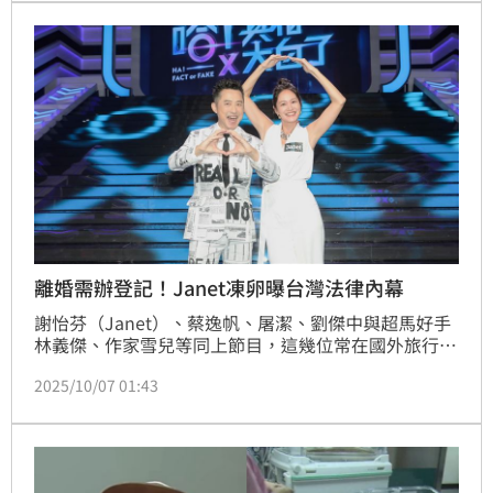
離婚需辦登記！Janet凍卵曝台灣法律內幕
謝怡芬（Janet）、蔡逸帆、屠潔、劉傑中與超馬好手
林義傑、作家雪兒等同上節目，這幾位常在國外旅行的
名人被哈林戲稱為「過動兒類型」，Janet提到凍卵相
2025/10/07 01:43
關。