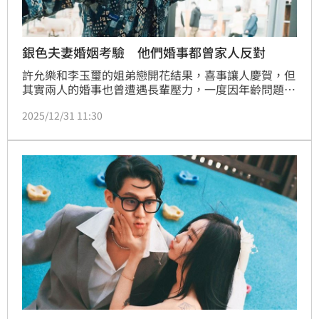
銀色夫妻婚姻考驗 他們婚事都曾家人反對
許允樂和李玉璽的姐弟戀開花結果，喜事讓人慶賀，但
其實兩人的婚事也曾遭遇長輩壓力，一度因年齡問題，
遭到李媽媽反對，好在女生提前凍卵，化解長輩疑慮。
2025/12/31 11:30
演藝圈的銀色夫妻，不少對都曾遇到相同問題。