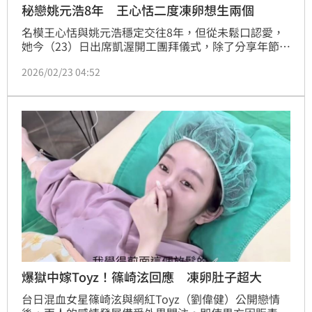
秘戀姚元浩8年 王心恬二度凍卵想生兩個
名模王心恬與姚元浩穩定交往8年，但從未鬆口認愛，
她今（23）日出席凱渥開工團拜儀式，除了分享年節近
況，也坦言今年行程滿檔，短期內沒有結婚打算，但她
2026/02/23 04:52
早已規劃未來要生兩個小孩，已經凍了將近20顆卵子，
「我人生希望兩胎，所以20至30顆卵子比較保險」，
預計今年會調理身體再次凍卵。
爆獄中嫁Toyz！篠崎泫回應 凍卵肚子超大
台日混血女星篠崎泫與網紅Toyz（劉偉健）公開戀情