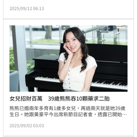
被挖出。回顧4年前兩人合體回覆網友提問，當時陳漢
2025/09/12 06:13
典被問到最欣賞Lulu哪個部分，毫不猶豫直指是對方的
靈魂，更表明：「怎麼能不愛黃路梓茵？個性蠻加分
的，相處起來很舒服很重要，有舒服才有幸福。」
女兒招財百萬 39歲熊熊吞10顆藥求二胎
熊熊已婚兩年多育有1歲多女兒，再過兩天就是她39歲
生日。她跟黃豪平今出席新節目記者會，透露已開始醞
釀第二胎，今年6月取出5顆卵，最近就要開始抽血檢
2025/09/02 03:03
查，希望第二胎可以屬馬，「我女兒是龍頭，所以第二
個我想要馬尾，希望兩個小孩可以差在3歲內。」蔡維