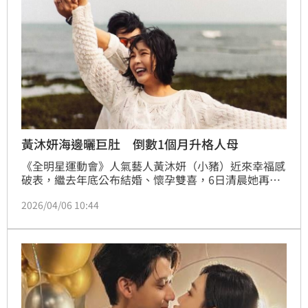
黃沐妍海邊曬巨肚 倒數1個月升格人母
《全明星運動會》人氣藝人黃沐妍（小豬）近來幸福感
破表，繼去年底公布結婚、懷孕雙喜，6日清晨她再度
在臉書曬出挺著巨肚、與老公在海邊牽手漫步的甜蜜照
2026/04/06 10:44
片，發文「珍惜當下美好的人事物」，並高喊再一個
月，「錢錢要跟我見面嘍！」迫不及待迎接新生命的喜
悅全都寫在臉上。