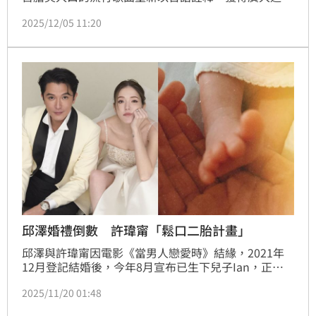
響；她也跨足戲劇領域，積極參與古裝電視劇的演出，
2025/12/05 11:20
她上節目分享自爸爸安迪因病離世前的飲食習慣。隨著
年齡增長，她也開始正視自身健康狀況，面對體檢數值
的變化，林吟蔚在今年做出凍卵的決定，希望替未來保
留更多可能性，給自己一份選擇與保障。
邱澤婚禮倒數 許瑋甯「鬆口二胎計畫」
邱澤與許瑋甯因電影《當男人戀愛時》結緣，2021年
12月登記結婚後，今年8月宣布已生下兒子Ian，正式
展開一家三口生活。日前她接受王偉忠專訪，大方分享
2025/11/20 01:48
懷孕心路歷程，也鬆口坦承有意再拚二胎。