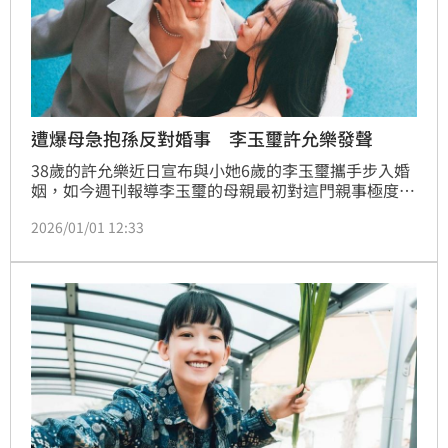
遭爆母急抱孫反對婚事 李玉璽許允樂發聲
38歲的許允樂近日宣布與小她6歲的李玉璽攜手步入婚
姻，如今週刊報導李玉璽的母親最初對這門親事極度反
對，除了許允樂曾有過一段婚姻外，最關鍵的阻礙，莫
2026/01/01 12:33
過於許允樂已屆高齡產婦年紀，讓急於抱孫的婆婆憂心
忡忡。對此兩人也發文回應了。蔡維歆