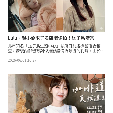
Lulu、趙小僑求子名店爆偷拍！送子鳥涉案
北市知名「送子鳥生殖中心」診所日前遭檢警聯合稽
查，發現內部留有疑似攝影設備拆除後的孔洞。由於該
院曾協助多位名人，包含藝人Lulu在嫁給陳漢典前曾到
2026/06/01 10:37
院凍卵、趙小僑也是在42歲時靠著試管嬰兒在此喜獲一
女，因此消息曝光後掀起外界巨大震撼。台北地檢署今
日發動搜索，並通知謝姓負責人與林姓現場經理到案，
訊後依涉嫌妨害性隱私、妨害秘密等罪嫌，諭令兩人各
以新台幣20萬元交保。