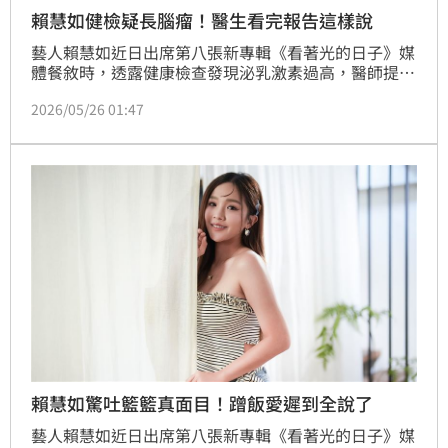
賴慧如健檢疑長腦瘤！醫生看完報告這樣說
藝人賴慧如近日出席第八張新專輯《看著光的日子》媒
體餐敘時，透露健康檢查發現泌乳激素過高，醫師提醒
若指數持續沒有下降，後續可能需要安排腦部檢查，確
2026/05/26 01:47
認是否有腫瘤狀況。她也提到，這次檢查同時發現巧克
力囊腫，目前正持續追蹤身體狀況。
賴慧如驚吐籃籃真面目！蹭飯愛遲到全說了
藝人賴慧如近日出席第八張新專輯《看著光的日子》媒