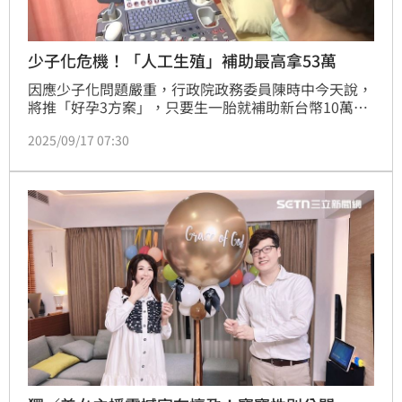
少子化危機！「人工生殖」補助最高拿53萬
因應少子化問題嚴重，行政院政務委員陳時中今天說，
將推「好孕3方案」，只要生一胎就補助新台幣10萬
元；此外，也會加碼「人工生殖補助」與「醫療性凍卵
2025/09/17 07:30
補助」，都已納入明年度預算，預計明年1月1日上路。