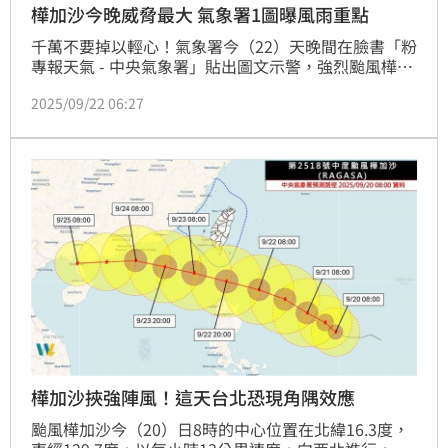
樺加沙今晚威脅最大 氣象署1圖曝風雨重點
千萬不要掉以輕心！氣象署今（22）天晚間在臉書「粉
專報天氣 - 中央氣象署」貼出圖文示警，強烈颱風樺加
沙今晚明晨最近臺，沿海強風、東臺雨劇，請各地的朋
2025/09/22 06:27
友多加注意最新的颱風動態及天氣資訊，做好#防颱、
防強風豪雨的準備。
樺加沙挾強陣風！這天台北恐現角隅效應
颱風樺加沙今（20）日8時的中心位置在北緯16.3度，