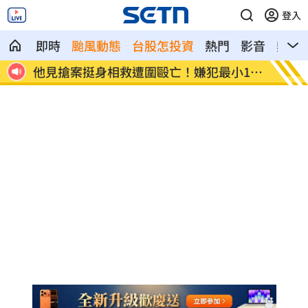
登入
即時
颱風動態
台股怎投資
熱門
影音
熱搜
12
扣款人數狂增4成 國泰小龍基金布局曝光
車是我
費