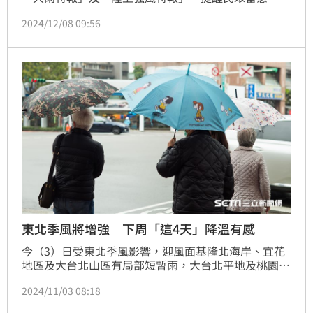
2024/12/08 09:56
東北季風將增強 下周「這4天」降溫有感
今（3）日受東北季風影響，迎風面基隆北海岸、宜花
地區及大台北山區有局部短暫雨，大台北平地及桃園、
台東地區也有零星降雨，午後中南部山區有零星短暫陣
2024/11/03 08:18
雨。對此，台灣大學大氣科學博士林得恩表示，本週天
氣主要受東北季風及東北季風增強影響，其中又以5日