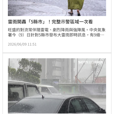
雷雨開轟「5縣市」！完整示警區域一次看
旺盛的對流常伴隨雷電、劇烈降雨與強陣風。中央氣象
署今（9）日針對5縣市發布大雷雨即時訊息，有9級以
上強陣風發生，另有短延時強降雨發生，並伴隨較強陣
2026/06/09 11:51
風、閃電落雷，請慎防溪（河）水暴漲、低窪地區慎防
積水、低能見度、雷擊、瞬間大浪。