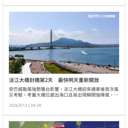
站於今上午11時30分飆出37度高溫，高居全台最熱；
卑南溪與太麻里溪河床更颳起陣陣漫天沙塵，金峰鄉嘉
蘭村更疑似因強風吹襲導致部分住戶突發停電，台電緊
急派員搶修。
淡江大橋封橋第2天 最快明天重新開放
受巴威颱風強勢襲台影響，淡江大橋迎來通車後首次風
災考驗。考量大橋位處出海口且易出現瞬間強陣風，公
路局採取高標準預警性封橋措施，分階段封閉機車道、
2026/07/11 04:39
人行道及主線車道。副分局長林嘉新表示，為維護用路
安全，將採滾動式管制，建議往來淡水、八里車輛改走
關渡大橋。目前預計最快於7月12日開放，確切時間將
視颱風動態，待完成兩小時安全巡檢確認無虞後公告。