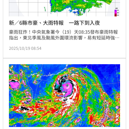
新／6縣市豪、大雨特報 一路下到入夜
豪雨狂炸！中央氣象署今（19）天08:35發布豪雨特報
指出，東北季風及颱風外圍環流影響，易有短延時強降
雨，今日宜蘭縣及新北市、臺北市山區有局部大雨或豪
2025/10/19 08:54
雨，基隆北海岸、大臺北及花東地區有局部大雨發生的
機率，請注意雷擊、強陣風及溪水暴漲，山區慎防坍方
及落石。