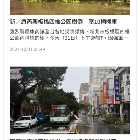
新／康芮襲板橋四維公園樹倒 壓10輛機車
強烈颱風康芮讓全台各地災情頻傳，新北市板橋區四維
公園內種植的樹，今天（31日）下午3時許，因強風豪
雨突然倒塌，壓到停在公園旁的10輛機車，轄區海山警
2024/10/31 06:49
分局獲報，派遣線上警力到場，警方到場後拉起封鎖線
及放置交通錐，同時進行交通疏導及管制人車通行，已
通知區公所派員協助排除。記者莊淇鈞／新北報導