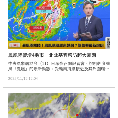
鳳凰陸警增4縣市 北北基宜嚴防超大豪雨
中央氣象署於今（11）日深夜召開記者會，說明輕度颱
風「鳳凰」的最新動態。受颱風持續接近及其外圍環流
與東北季風的「共伴效應」影響，氣象署擴大了陸上警
2025/11/12 12:04
戒範圍，同時提醒北台灣及東半部地區嚴防致災性降
雨。