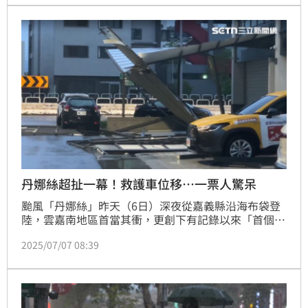
沒有人在車上，未釀成人員傷亡。
丹娜絲超扯一幕！救護車位移…一票人驚呆
颱風「丹娜絲」昨天（6日）深夜從嘉義縣沿海布袋登
陸，雲嘉南地區首當其衝，更創下有記錄以來「首個以
中颱之姿登陸嘉義的颱風」；除受強風雨侵襲，還有平
2025/07/07 08:39
均13、14級強陣風狂吹，嘉義縣長庚醫院傳出有救護
車，被吹到位移，院內一票人目睹這一幕驚呆，還有人
將影片發上社群，直呼「無法想像」。