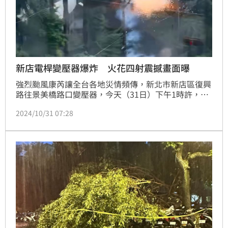
新店電桿變壓器爆炸 火花四射震撼畫面曝
強烈颱風康芮讓全台各地災情頻傳，新北市新店區復興
路往景美橋路口變壓器，今天（31日）下午1時許，因
強風豪雨造成樹葉掉落引起短路起火爆炸，轄區新店警
2024/10/31 07:28
分局江陵所獲報，派遣線上警力到場，前往處理，現場
無人員受傷亦無損毀情事，消防隊到場確認無火災疑
慮，後續聯絡台電人員前來處理，台電表示新店區目前
多處停電，會盡快調度人員處理。記者莊淇鈞／新北報
導