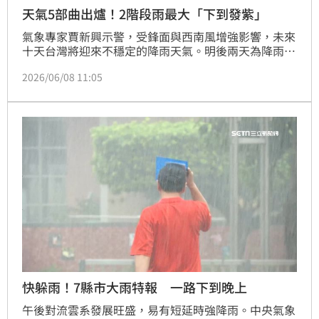
天氣5部曲出爐！2階段雨最大「下到發紫」
氣象專家賈新興示警，受鋒面與西南風增強影響，未來
十天台灣將迎來不穩定的降雨天氣。明後兩天為降雨高
峰，全台須慎防強陣風與雷雨，台中以北及中南部山區
2026/06/08 11:05
更有局部豪雨發生的機率。週五至週日鋒面再度籠罩，
各地陣雨持續，山區因累積雨量多需特別留意安全。下
週起受西南風前緣影響，降雨型態延續。提醒民眾外出
務必攜帶雨具，並避免前往山區活動，隨時掌握最新氣
象資訊，因應劇烈天氣變化。
快躲雨！7縣市大雨特報 一路下到晚上
午後對流雲系發展旺盛，易有短延時強降雨。中央氣象