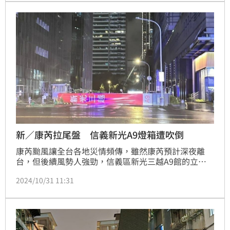
至8日清晨最為顯著。
新／康芮拉尾盤 信義新光A9燈箱遭吹倒
康芮颱風讓全台各地災情頻傳，雖然康芮預計深夜離
台，但後續風勢人強勁，信義區新光三越A9館的立柱
燈箱也疑似不敵強風而倒塌，所幸並未造成人命傷亡。
2024/10/31 11:31
記者莊淇鈞／台北報導