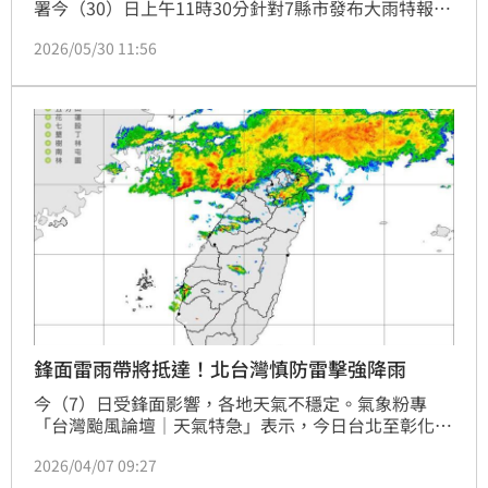
署今（30）日上午11時30分針對7縣市發布大雨特報，
台中以南山區有局部大雨發生的機率，請注意雷擊及強
2026/05/30 11:56
陣風，山區請慎防坍方及落石，低窪地區請慎防積水。
鋒面雷雨帶將抵達！北台灣慎防雷擊強降雨
今（7）日受鋒面影響，各地天氣不穩定。氣象粉專
「台灣颱風論壇｜天氣特急」表示，今日台北至彰化，
以及金門、馬祖地區容易出現大雨。稍早粉專也提醒，
2026/04/07 09:27
鋒面雷雨帶即將抵達北台灣，民眾務必留意瞬間大雨、