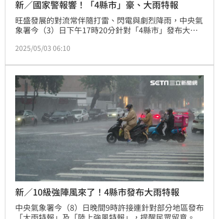
新／國家警報響！「4縣市」豪、大雨特報
旺盛發展的對流常伴隨打雷、閃電與劇烈降雨，中央氣
象署今（3）日下午17時20分針對「4縣市」發布大雨
特報，影響地區包括嘉義以南、台東山區有局部大雨發
2025/05/03 06:10
生的機率，影響時間將一路下到晚上。隨後雨勢升級，
氣象署17時45分針對「4縣市」發布豪大雨特報，影響
地區包括屏東縣山區有局部大雨或豪雨，持續時間至18
時45分，而嘉義至高雄、台東山區有局部大雨發生的機
率，請注意雷擊及強陣風，山區請慎防坍方、落石及溪
水暴
新／10級強陣風來了！4縣市發布大雨特報
中央氣象署今（8）日晚間9時許接連針對部分地區發布
「大雨特報」及「陸上強風特報」，提醒民眾留意。