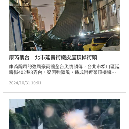
康芮襲台 北市延壽街鐵皮屋頂掉街頭
康芮颱風的強風豪雨讓全台災情頻傳，台北市松山區延
壽街402巷3弄內，疑因強陣風，造成附近某頂樓鐵皮
被吹落，整片掉落到街道上，造成該巷弄無法通行，轄
2024/10/31 10:01
區警方獲報，已到場拉起封鎖線進行交管疏導，同時通
知公所等相關單位到場處理。記者莊淇鈞／台北報導