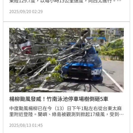
東經129.7度，以每小時13公里速度，向西北進行。天
氣分析師吳聖宇也指出，週一颱風持續逼近，晚間颱風
2025/09/20 02:29
中心會經過恆春以南，暴風圈邊緣可能在下午就會接觸
恆春半島陸地，然後逐漸涵蓋到台東、屏東、高雄等
地，整體風雨將會逐漸增大。
楊柳颱風發威！竹南泳池停車場樹倒砸5車
中度颱風楊柳已在今（13）日下午1點左右從台東太麻
里附近登陸。蘭嶼、綠島被觀測到掀起17級風，受到外
圍環流影響，各縣市陸續出現強風帶來的災情。苗栗縣
2025/08/13 01:45
竹南鎮立游泳池旁停車場，中午11時左右有兩棵榕樹遭
瞬間強陣風吹倒，樹幹傾倒後砸中5輛轎車，所幸當時