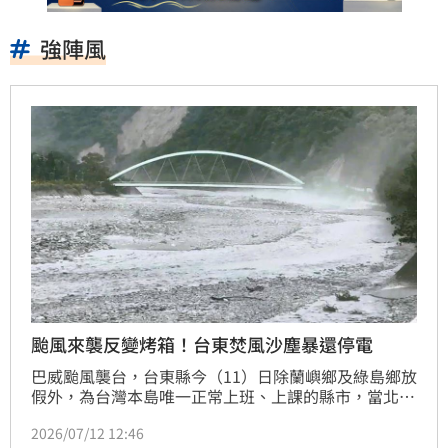
強陣風
颱風來襲反變烤箱！台東焚風沙塵暴還停電
巴威颱風襲台，台東縣今（11）日除蘭嶼鄉及綠島鄉放
假外，為台灣本島唯一正常上班、上課的縣市，當北台
灣籠罩在暴風圈中，位於背風側的台東縣因為受到颱風
2026/07/12 12:46
外圍環流沉降作用，反而飽受「焚風」肆虐。台東氣象