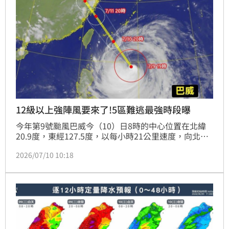
公路局呼籲民眾颱風期間避開濱海路段，並多加利用省
道即時路況系統查詢最新資訊，配合交通管制以確保行
車安全。
12級以上強陣風要來了!5區難逃最強時段曝
今年第9號颱風巴威今（10）日8時的中心位置在北緯
20.9度，東經127.5度，以每小時21公里速度，向北北
西進行。氣象粉專指出，預計今日晚間巴威逐漸朝台灣
2026/07/10 10:18
北部海面靠近，故週五晚間起北部及東北部地區風雨將
逐漸增強，週五至週六預計將是巴威影響台灣最為劇烈
之時段。