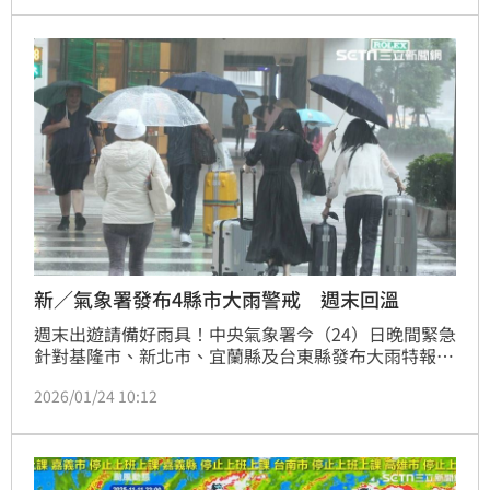
雷擊及強陣風。
新／氣象署發布4縣市大雨警戒 週末回溫
週末出遊請備好雨具！中央氣象署今（24）日晚間緊急
針對基隆市、新北市、宜蘭縣及台東縣發布大雨特報。
由於台灣周邊水氣偏多，預計從今晚持續至明日（25
2026/01/24 10:12
日），上述區域將有局部大雨發生的機率。民眾晚間行
車或前往山區活動時，務必注意能見度與路面濕滑。