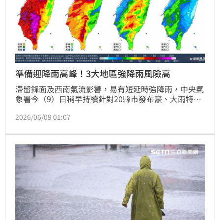
準備迎降雨高峰！3大地區強降雨風險高
滯留鋒面及西南氣流影響，易有短延時強降雨，中央氣
象署今（9）日稍早持續針對20縣市發布豪、大雨特
報，以及針對部分地區發布大雷雨即時訊息。對此，氣
2026/06/09 01:07
象粉專「台灣颱風論壇｜天氣特急」提醒，今下午至明
日清晨是降雨高峰，中南部、基隆北海岸一帶強降雨風
險很高，呼籲民眾務必留意。