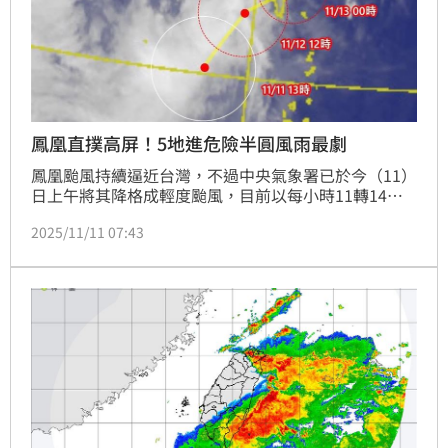
鳳凰直撲高屏！5地進危險半圓風雨最劇
鳳凰颱風持續逼近台灣，不過中央氣象署已於今（11）
日上午將其降格成輕度颱風，目前以每小時11轉14公
里速度，向北北東轉東北進行。氣象粉專「氣象報馬
2025/11/11 07:43
仔」表示，鳳凰路徑有東偏之趨勢，登陸點落至高屏間
陸地機率較高，南高屏恆與台東南段地區將進入風雨最
劇烈的右半危險半圓，登陸前後3小時強陣風與豪雨影
響最劇烈。