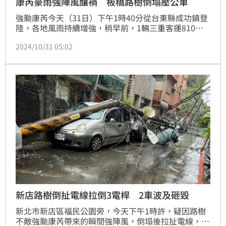
康芮豪雨強陣風釀禍 板橋路樹倒塌壓公車
強颱康芮今天（31日）下午1時40分從台東縣成功鎮登
陸，各地風雨持續增強，稍早前，1輛三重客運810路
線的公車，在下午3時05分左右行經去程板橋戶政事務
2024/10/31 05:02
所，被瞬間強陣風襲擊倒塌路樹壓到，無法繼續行駛，
公車司機及乘客並未受傷，乘客也分別自行離去及改搭
轉乘公車，警方獲報已到場進行交管疏導，現場已有區
公所人員到場協助排除中。記者莊淇鈞／新北報導
新店路樹倒扯電線拉倒3電桿 2車波及砸毀
新北市新店區福民公園旁，今天下午1時許，疑因路樹
不敵強颱康芮帶來的瞬間強陣風，倒塌後拉扯電線，還