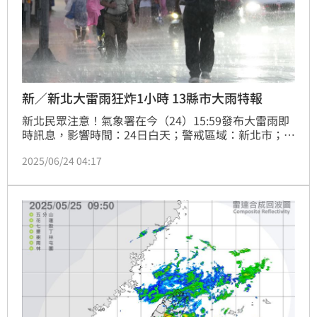
新／新北大雷雨狂炸1小時 13縣市大雨特報
新北民眾注意！氣象署在今（24）15:59發布大雷雨即
時訊息，影響時間：24日白天；警戒區域：新北市；持
續時間至17時0分；請慎防劇烈降雨、雷擊、9級以上
2025/06/24 04:17
強陣風、冰雹，溪(河)水暴漲，低窪地區慎防淹水，以
及低能見度。