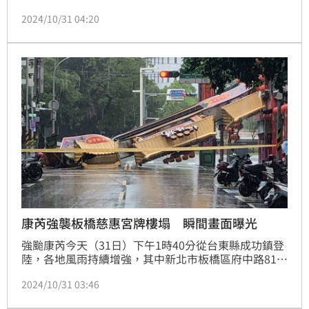
連帶扯斷3根電線桿，斷掉的電桿波及路旁的2輛汽車，
2024/10/31 04:20
造成2輛汽車嚴重受損，同時也導致該地區附近不少住
戶停電，轄區新店警方獲報，已線上警力到場進行封路
管制，並通知台電公司人員到場搶修。記者莊淇鈞／新
北報導
康芮強襲板橋慈惠宮牌樓塌 瞬間畫面曝光
強颱康芮今天（31日）下午1時40分從台東縣成功鎮登
陸，各地風雨持續增強，其中新北市板橋區府中路81號
知名的慈惠宮，其宮前的牌樓，被強颱康芮帶來的瞬間
2024/10/31 03:46
強陣風吹垮倒塌，所幸當時無人車經過，並未造成人員
傷亡，方獲報到場，在現場進行交通疏導及管制人車通