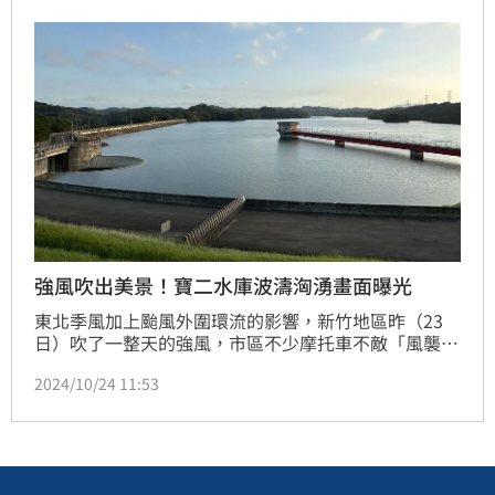
行。記者莊淇鈞／新北報導
強風吹出美景！寶二水庫波濤洶湧畫面曝光
東北季風加上颱風外圍環流的影響，新竹地區昨（23
日）吹了一整天的強風，市區不少摩托車不敵「風襲」
紛紛倒地，行人也是寸步難行。有網友昨日前往寶二水
2024/10/24 11:53
庫賞景，意外拍下水庫「波濤洶湧」影像，畫面曝光後
網友驚嘆「美得像在海邊」。