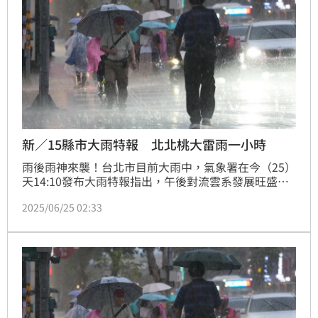
新／15縣市大雨特報 北北桃大雷雨一小時
雨後雨神來襲！台北市目前大雨中，氣象署在今（25）
天14:10發布大雨特報指出，午後對流雲系發展旺盛，
易有短延時強降雨，今日西半部地區有局部大雨發生的
2025/06/25 02:33
機率，請注意雷擊、強陣風及溪水暴漲，山區請慎防坍
方及落石，低窪地區請慎防積水。