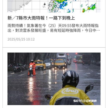
新／7縣市大雨特報！一路下到晚上
雨勢持續！氣象署在今（25）天09:55發布大雨特報指
出，對流雲系發展旺盛，易有短延時強降雨，今日中南
部山區有局部大雨發生的機率，請注意雷擊及強陣風，
2025/05/25 10:12
山區請慎防坍方、落石及溪水暴漲。