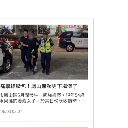
頭痛擊搶腰包！鳳山無賴男下場慘了
市鳳山區5月間發生一起強盜案，現年54歲
水果攤的蕭姓女子，於某日傍晚收攤時，突
姓男子（53歲）持玻璃瓶猛擊頭部，並強行
/06/03 03:07
其隨身腰包，現場路過民眾聽聞呼救聲後展
捕，隨後與接獲報案趕到的鳳山分局警員合
涉案男子壓制逮捕，案經檢方偵查後，依涉