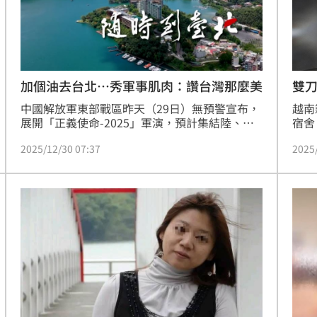
熱潮
10:00
15
雙
加個油去台北…秀軍事肌肉：讚台灣那麼美
越南
中國解放軍東部戰區昨天（29日）無預警宣布，
宿舍
展開「正義使命-2025」軍演，預計集結陸、
身是
海、空及火箭軍等兵力，在台海周邊進行演練；
2025
2025/12/30 07:37
越南
當晚還以「那麼近那麼美，隨時到台北」為題，
破逮
發出50秒短片，片中字幕還提及「加個油去台
期徒
北」、「這麼近、那麼美，隨時到台北」等戲謔
為刑
字眼，共軍更預告，今天（30日）將在台灣周邊
判，
展開實彈射擊，要求船隻和飛行器不要進入公告
的海空域。