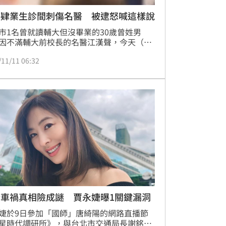
大肄業生診間刺傷名醫 被逮怒喊這樣說
市1名曾就讀輔大但沒畢業的30歲曾姓男
因不滿輔大前校長的名醫江漢聲，今天（11
假借看病的名義，在看診時突然拿出美工刀
/11/11 06:32
江漢聲，造成江漢聲右手腕及左腹部刺傷，
曾男已被警方帶回派出所釐清確切犯案動
而曾男在進入診間就診時，就對著江漢聲
「我不是來看診的，我是來殺你的！」，被
逮捕後還怒吼：「沒有正義，沒有和平！」
橋車禍真相險成謎 賈永婕曝1關鍵漏洞
婕於9日參加「國師」唐綺陽的網路直播節
星時代調研所》，與台北市交通局長謝銘鴻