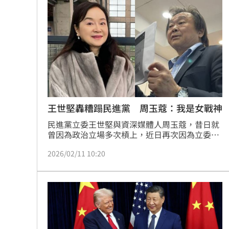
公，其義氣深重；警界們祀奉關公，主持正義。
肥大叔猝逝前為何堅持直播？網悲曝這
警界出重要任務時更會上香參拜，祈求關老爺保
佑任務順利，最重要的是別吃子彈。
GPT將取消這項限制 免費版都受惠
14:
沈玉琳驚人女僕造型曝光 全場一看都
裸辭在家當奶爸 他砸百萬做出AI破億
台灣彩券開獎直播中
20:31
王世堅轟糟蹋民進黨 周玉蔻：我是女戰神
民進黨立委王世堅與資深媒體人周玉蔻，昔日就
LIVE三立+24小時直播
15:27
曾因為政治立場多次槓上，近日再次因為立委高
金素梅案，隔空交火。王世堅提到，自己相信高
三立iNEWS新聞台線上直播
18:00
2026/02/11 10:20
金素梅為人處事，「我認為她還是站在台灣派這
邊」。名嘴周玉蔻一聽痛批他不要臉、丟人。王
世堅聽到這樣的羞辱也相當生氣，舉出過往案
商場戰國來臨 台中「頂奢大道」逐漸
例，反批她傷害民進黨很深。今（11）日周玉蔻
再開戰，稱自己是正義女戰神！
台彩父親節推新刮刮樂千萬頭獎超「爸
「拍片人的多重宇宙」職涯論壇9/12登