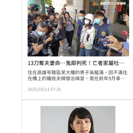
13刀奪夫妻命…鬼鄰判死！亡者家屬吐心
聲
住在高雄苓雅區某大樓的男子吳龍滿，因不滿住
在樓上的羅姓夫婦發出噪音，竟在前年9月拿刀
上樓，當羅姓夫婦2名幼童面前，將人砍殺後逃
2025/03/11 07:26
逸；此案，昨天（10日）一審判決出爐，合議庭
3名法官「一致決」將他依殺人罪判處死刑，褫
奪公權終身。死者羅男得知消息後，親筆寫下心
聲，直言「我們真的為這遲來的正義吶喊，為司
法的公正喝采」。