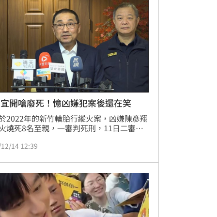
友宜開嗆廢死！憶凶嫌犯案後還在笑
於2022年的新竹輪胎行縱火案，凶嫌陳彥翔
火燒死8名至親，一審判死刑，11日二審高
院改判無期徒刑，此案成為大法官釋憲後首
/12/14 12:39
死刑改判無期徒刑的案件，面對判決結果，
直言無法接受，悲呼：「我們的痛，執政者
不會懂，憑什麼廢除死刑？」對此，警探出
新北市長侯友宜今（12日）發文開嗆廢死，
害者已經沒有選擇的機會，期盼司法以正義
人心。