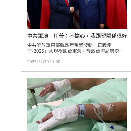
8國球員齊聚高雄 Formosa 7s掀足球
理想混蛋號召粉絲跨海追星吃美食！
18:
中共軍演 川普：不擔心，我跟習關係很好
中共解放軍東部戰區無預警發動「正義使
命-2025」大規模圍台軍演，導致台海局勢瞬間
升溫，不僅封鎖關鍵航路造成萬人受阻，更直接
2025/12/30 11:00
挑戰美台軍事合作。面對北京強大的軍事壓迫，
美國總統川普與白宮的最新回應，已成為全球關
注台海安全與美中關係的最高焦點。（記者唐家
興）