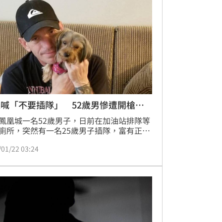
帶兇器強盜罪嫌將李男起訴。
喊「不要插隊」 52歲男慘遭開槍射
鳳凰城一名52歲男子，日前在加油站排隊等
廁所，突然有一名25歲男子插隊，富有正義
他出聲制止，沒想到對方卻突然掏出手槍，
/01/22 03:24
不說朝他射擊，等到警方趕到現場時，男子
臥血泊中，送醫搶救仍傷重不治。