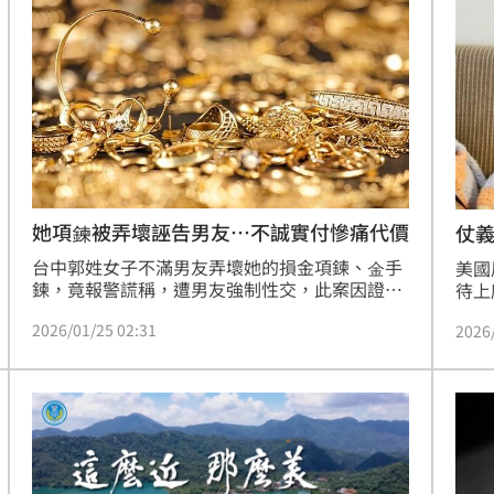
犯攜
原因
14:54
53
嚇傻
14:48
神劇
14:48
她項鍊被弄壞誣告男友…不誠實付慘痛代價
仗義
殺
台中郭姓女子不滿男友弄壞她的損金項鍊、金手
美國
鍊，竟報警謊稱，遭男友強制性交，此案因證據
待上
不足，獲不起訴處分；郭女涉犯誣告罪，檢方認
感的
2026/01/25 02:31
2026
為，她的行為，浪費有限警政、司法與醫療資
二話
源，排擠真正有急迫需求的案件，認為侵害非同
已倒
小可，也讓男友經歷司法程序訟累、背負妨害性
成形
12:00
自主加害人惡名，因此法院審理後，將她依誣告
罪，處4個月有期徒刑，可上訴。
」氣
12:00
場！
10:30