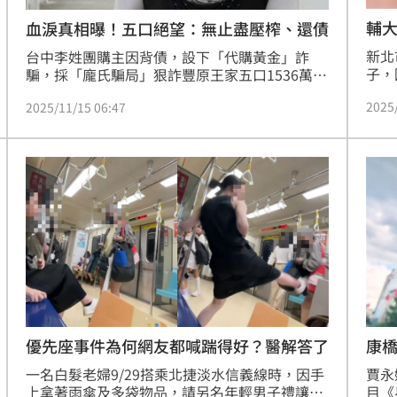
輔
血淚真相曝！五口絕望：無止盡壓榨、還債
新北
台中李姓團購主因背債，設下「代購黃金」詐
子，
騙，採「龐氏騙局」狠詐豐原王家五口1536萬，
日）
造成一家集體走上絕路的悲劇，引發社會譁然。
2025
2025/11/15 06:47
攻擊
此案於昨天（14日）偵結，起訴書揭露五口生前
目前
絕望心聲，悲吐「到死都不知道…一次又一次的
機。
要錢…無止盡的壓榨…無止盡的還帳」然而，主
喊：
嫌李女始終否認犯行，被檢方依法起訴，並向法
警方
院建請從重量處15 年以上的有期徒刑，以昭法
紀，維護社會正義與人民信賴。
優先座事件為何網友都喊踹得好？醫解答了
康
一名白髮老婦9/29搭乘北捷淡水信義線時，因手
賈永
上拿著雨傘及多袋物品，請另名年輕男子禮讓
目《