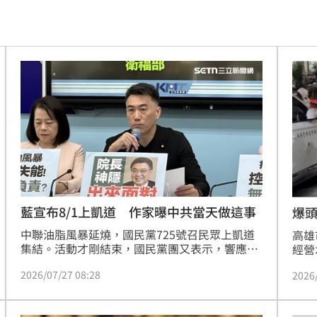
到案
15:11
戰袍
15:08
5:08
15:04
憤
15:04
刁難
15:03
:00
藍宣布8/1上凱道 作家曝中共當天做這事
爆
中聯油脂風暴延燒，國民黨725號召民眾上凱道
為」
高雄
15:00
集結。活動才剛結束，國民黨團又表示，響應民
經營
間團體，呼籲民眾在8月1日上凱道，為「拒絕毒
遭李
球
14:59
2026/07/27 08:28
2026
酒駕、人民要安全、治安要警察、司法要正義」
劫走
發聲。作家孫瑋芒說，很會挑日子喔！
開追
墜落
14:57
力將