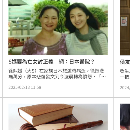
（10）日一審判決出爐，合議庭3名法官「一致
況。
決」將他依殺人罪判處死刑，也是釋憲後首例。
對此，網紅486先生今（11）日一早氣憤難耐，
寫下50字呼籲立刻執行死刑！
S媽要為亡女討正義 網：日本醫院？
侯
徐熙媛（大S）在家族日本旅遊時病逝，徐媽悲
發生
痛萬分，原本悲傷發文到今凌晨轉為憤怒，「不
一把
信正義換不回，我要上戰場、給我加油吧！」這
等法
2025/02/13 11:58
2024
篇發文讓中國網友除了推論是不爽張蘭、汪小菲
例由
近年發文攻擊大S及徐家人的舊帳，也好奇她是
家屬
否針對日本的醫院治療。
永遠
身的
稱被
撫慰