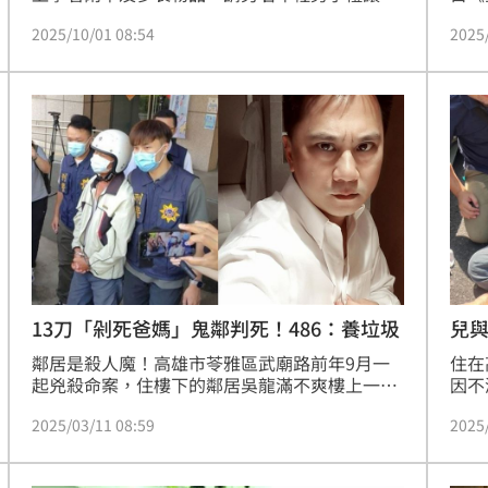
「優先席」，並用包包甩人，該名男子不願讓
一同
2025/10/01 08:54
2025
座，最後起身踹飛老婦。話題延燒，美女醫師王
（1
姿允直言，她不會拍手叫好，「是因為我是路
動發
人，如果黑髮年輕人是我的孩子，我會捏一把冷
在第
汗，慶幸老人還活蹦亂跳，不會說我兒替天行
仍無
道，因為我不知道下個覺得自己替天行道的人，
會不會一個不慎，在教訓老人中就發生憾事」。
13刀「剁死爸媽」鬼鄰判死！486：養垃圾
兒
鄰居是殺人魔！高雄市苓雅區武廟路前年9月一
住在
起兇殺命案，住樓下的鄰居吳龍滿不爽樓上一家
因不
子長期發出噪音，持刀上14樓朝羅姓夫妻狂砍13
在前
2025/03/11 08:59
2025
刀雙雙斃命，而開門讓凶嫌進來的小兄弟全程目
致雙
睹爸媽鮮血四濺，臟器外露，不斷自責問外公、
刑，
外婆：「我是不是壞小孩？」生活分崩離析。昨
光，