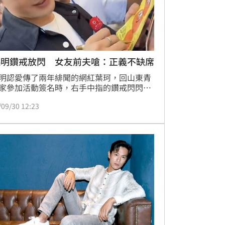
曉明鑽戒放閃 女友前夫嗆：正義不缺席
明認愛傳了兩年緋聞的網紅葉珂，回山東青
家參加活動簽名時，右手中指的鑽戒閃閃發
被網友認定秀恩愛，葉珂昨才被傳為接近黃
/09/30 12:23
而參加「天王嫂訓練營」，而她前夫昨不忍
網路傳聞，一句「本人自2022年恢復單身以
與過往人和事已劃清一切界限…」因黃與前
ngelababy是2022年1月28日宣布離婚，這
點讓網友酸葉珂與黃曉明「前夫哥實錘兩個
，支持你！」