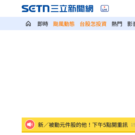
即時
颱風動態
台股怎投資
熱門
影
吳沛憶：面對中傷造謠 陳時中都不出
台玻夫人喪子首發聲 曝2因素揭離世真
統一獅邀日本女星松川星 到場當開球
橘貓「阿咪」失蹤138日！飼主懸賞20萬
停車格內卡電線桿 駕駛抱怨：停不進
新／被動元件股的他！下午5點開重訊
15