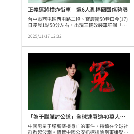
正義運將槓炸街車 遭6人亂棒圍毆傷勢曝
台中市西屯區西屯路二段、寶慶街50巷口今(17)
日凌晨1點50分左右，出現三輛改裝車狂飆「炸
街」放鞭炮，住在附近的45歲陳姓男子被吵到睡
2025/11/17 12:32
不著，持滅火器上前理論驅離，卻遭6名男子持
球棒輪番痛毆，導致手骨折、頭部縫了15針，因
頭部受到重擊目前還在住院觀察。家屬表示，陳
男跑完計程車回家睡覺，凌晨1點多卻被炸車的
聲響吵醒，才會氣憤拿滅火器上前勸阻，不料被
打到全身傷，家屬痛批歹徒簡直沒人性。
「為于朦朧討公道」全球連署逾40萬人聲
援
中國男星于朦朧墜樓身亡的事件，持續在全球社
群掀起波瀾。儘管中國公安迅速排除刑事嫌疑、