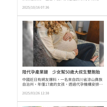
並封鎖網路評論，但外界質疑聲浪未止。近日，
2025/10/16 07:36
有網友透過國際非政府組織（NGO）平台
AVAAZ 發起「為于朦朧討公道（Justice for Yu 
Menglong）」全球連署，呼籲展開獨立、透明
的國際調查。截至北京時間10月15日晚間，已有
超過42萬人加入聲援。（記者唐家興）
陸代孕產業鏈 少女幫50歲大叔生雙胞胎
中國近日有網友爆料，一名來自四川省涼山彝族
自治州，年僅17歲的女孩，透過代孕機構安排，
替一名50歲的龍姓男子代孕，生下一對雙胞胎。
2025/03/26 12:38
消息爆出後引來眾多網友撻伐，對此廣州市衛健
委職員表示，目前該委綜合監督處正在核實相關
情況。