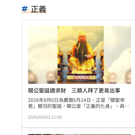
兆基案檢調6路搜索！約談前董座2高層
正義
告別洋基工程 領航猿宣佈陳昱瑞重披
藤嶌果步寫真遭AI魔改 出版社怒告！
1
連三個月CPI破通膨線 央行政策走勢曝
三峽街頭爆槍響！毒品糾紛男遭開槍洩
嘴咬鋁箔包也被盤查 騎士質疑警刻意
2026年市佔40％！台灣頭家最愛神車
15
關公聖誕適求財 三類人拜了更易出事
2026年8月6日為農曆6月24日，正是「關聖帝
做錯恐奪命 專家示警停電「7大NG行
君」關羽的聖誕，關公是「正義的化身」，具有
浩然正氣，又講究忠孝節義，黑道拜關公是景仰
錄到一半失控 胡瓜遭陳亞蘭抓頭撞氣
2026/08/03 11:05
關公的義氣深重，警察拜關公則因為關公的奮戰
勇氣，與警方在人間主持正義一致，因此幾乎所
新／南港Lalaport施工意外！鷹架坍塌
有黑白兩道視關公為精神領袖。黑道兄弟祀奉關