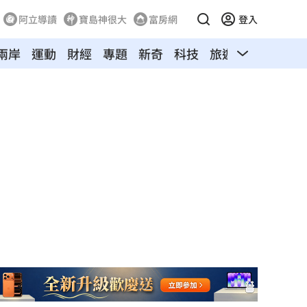
阿立導讀
寶島神很大
富房網
登入
兩岸
運動
財經
專題
新奇
科技
旅遊
汽車
寵物