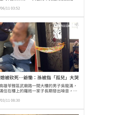
探討社會高度關注的交通安全議題。今
/06/11 03:52
1）日她在社群平台發文，回憶起康橋環台活
生的車禍事件，感慨地表示，若非熱心人士
一時間提醒她要求進行毒品檢測，恐怕至今
法得知事件的關鍵真相。
與媳被砍死…爺慟：孫被指「孤兒」大哭
高雄苓雅區武廟路一間大樓的男子吳龍滿，
滿住在樓上的羅姓一家子長期發出噪音，竟
年9月拿刀上樓，朝羅姓夫妻狂砍13刀，導
/03/11 08:30
雙斃命。一審判決10日出爐，吳男被判死
褫奪公權終身；對此，死者父親手寫信曝
透露2名幼子案發後的自責心態和生活狀