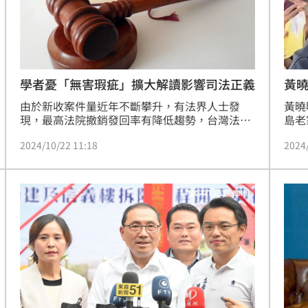
黃
學者憂「無害瑕疵」擴大解讀影響司法正義
黃曉
由於新收案件量近年不斷攀升，有法界人士發
島老
現，最高法院撤銷發回率有降低趨勢，台灣法學
亮，
基金會日前舉行研討會，針對刑事訴訟法第380
2024
2024/10/22 11:18
曉明
條「無害瑕疵原則」是否有關，邀請最高法院前
多日
院長吳燦、刑事庭前庭長陳世淙、輔仁大學法律
來，
學院副院長張明偉等學者專家深度討論其法理適
妻A
用及救濟方法。
時間
互三