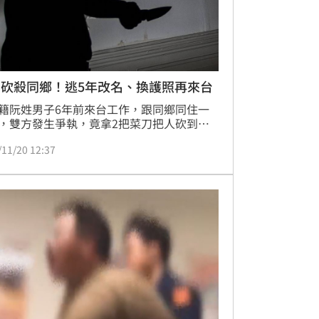
刀砍殺同鄉！逃5年改名、換護照再來台
籍阮姓男子6年前來台工作，跟同鄉同住一
，雙方發生爭執，竟拿2把菜刀把人砍到渾
血，逃出屋外求助；阮男行兇後，搭機逃回
/11/20 12:37
，逃亡5年後，改名更換護照再來台，被識
捕；一審被依殺人未遂罪，判處5年6個月有
刑，執行完畢或赦免後，須驅逐出境；他認
度過重，以25萬元台幣達成和解，上訴求輕
二審遭駁回上訴。