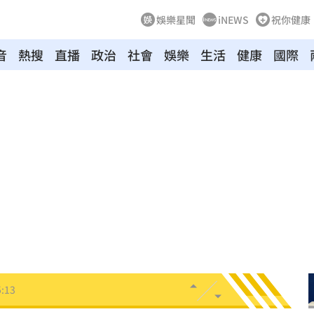
娛樂星聞
iNEWS
祝你健康
音
熱搜
直播
政治
社會
娛樂
生活
健康
國際
惡言
15:16
相
15:16
嘉賓
15:16
元
15:14
去
15:14
:13