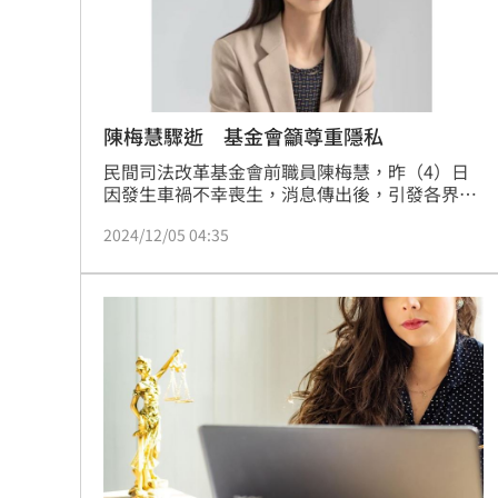
陳梅慧驟逝 基金會籲尊重隱私
民間司法改革基金會前職員陳梅慧，昨（4）日
因發生車禍不幸喪生，消息傳出後，引發各界震
驚與哀悼。基金會於今日在社群媒體發布聲明，
2024/12/05 04:35
表達對陳梅慧的深切懷念，並呼籲社會各界與媒
體朋友尊重其家屬與親友的感受，避免過度揭露
私人生活資訊。聲明中特別指出應注意避免使用
《兒童及少年福利與權益保障法》規範範疇內的
資訊或圖片，以保護相關人員隱私。