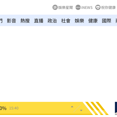
娛樂星聞
iNEWS
祝你健康
門
影音
熱搜
直播
政治
社會
娛樂
健康
國際
看法
15:45
死」
15:44
曝
15:44
析
15:42
墜樓
15:41
危
15:41
0%
15:40