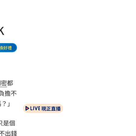
K
換好禮
閨密
都
在負擔不
嗎？」
現正直播
只是個
不出錢