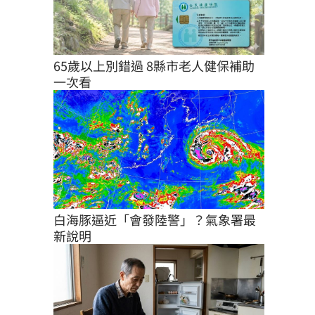
65歲以上別錯過 8縣市老人健保補助
一次看
白海豚逼近「會發陸警」？氣象署最
新說明