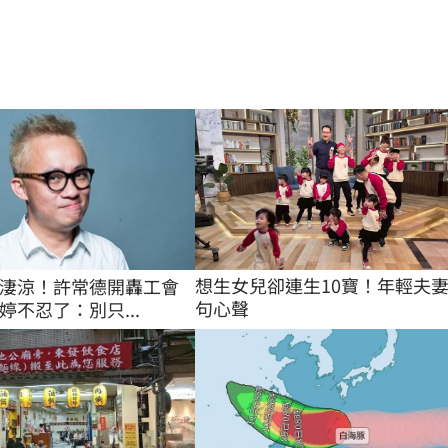
想生女兒卻連生10寶！年輕夫妻
淒涼！許常德開轟工會
句心聲
婷不忍了：別只...