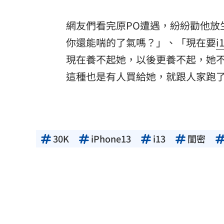
網友們看完原PO遭遇，紛紛勸他放
你還能喘的了氣嗎？」、「現在要
i
現在養不起她，以後更養不起，她
這種也是有人買給她，就跟人家跑
30K
iPhone13
i13
閨密