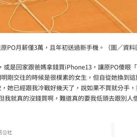
15
3，但原PO月薪僅3萬，且年初送過新手機。（圖／資料
或是回家跟爸媽拿錢買iPhone13，讓原PO傻眼
明明剛交往的時候是很樸素的女生，但自從她換到這
較，她已經跟我冷戰好幾天了，說如果不買就分手，
，但我就真的沒錢買啊，難道真的要我低頭去跟別人