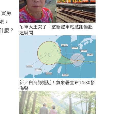
、買房
吧，
吊車大王哭了！望新豐車站感謝憶起
什麼？
這瞬間
新／白海豚逼近！氣象署宣布14:30發
海警