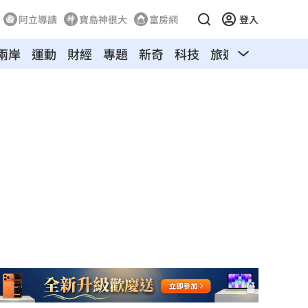
阿立導讀
寶島神很大
富房網
登入
兩岸
運動
財經
專題
新奇
科技
旅遊
汽車
寵物