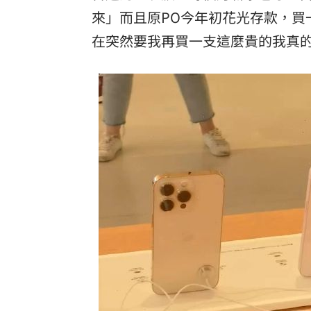
白海豚颱風逼近！2縣市恐明午後發陸警
來」而且原PO今年初花光存款，買
在突然要我再買一支這麼貴的我真
LaLaport施工傳意外 天花板、鷹架突
怕哪天消失了蕭敬騰拒聽方大同神曲1年
台灣彩券開獎直播中
20:31
LIVE三立+24小時直播
15:27
三立iNEWS新聞台線上直播
18:00
商場戰國來臨 台中「頂奢大道」逐漸
台彩父親節推新刮刮樂千萬頭獎超「爸
「拍片人的多重宇宙」職涯論壇9/12登
8國球員齊聚高雄 Formosa 7s掀足球