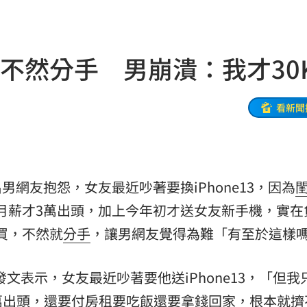
炎
15:40
吵架
15:37
要不然分手 男崩潰：我才30
難題
15:35
加油
15:34
看新聞
治
15:34
尋獲
15:30
男網友抱怨，女友最近吵著要換iPhone13，因為
越累
15:30
自己月薪才3萬出頭，加上今年初才送女友新手機，實
招
15:29
錢買，不然就
分手
，讓男網友覺得為難「有至於這樣
共浴
15:29
發文表示，女友最近吵著要他送iPhone13，「但我
28
萬出頭，還要付房租要吃飯還要拿錢回家，根本就擠