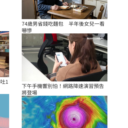
74歲男省錢吃麵包　半年後女兒一看
嚇慘
吐1
下午手機響別怕！網路降速演習預告
將登場