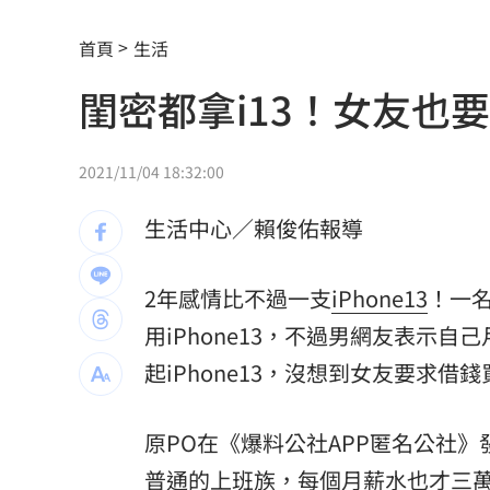
吃堅果害上火、嘴破？醫曝：搭1物抗發
首頁
生活
昔傳跟李易婚變 六月遭女兒爆喝醉就
閨密都拿i13！女友也
統一13場完封敗何解？外籍打教揭心魔
AKIRA父親節來台 兒子學林志玲甜喊
2021/11/04 18:32:00
捐1物救援熊本災民！日網喊：給台灣統
生活中心／賴俊佑報導
新／救生員硬要下水 遺體外木山海域
2年感情比不過一支
iPhone13
！一名
每天1杯手搖飲消暑？醫：1習慣害越喝
用iPhone13，不過男網友表示
中美制裁戰川習會恐生變？北京還有大
起iPhone13，沒想到女友要求借
台灣富婆也曾花重金 和當紅男神木桶
原PO在《爆料公社APP匿名公社》
重電股／東元簽下這合約 利多曝光
15:
普通的上班族，每個月薪水也才三