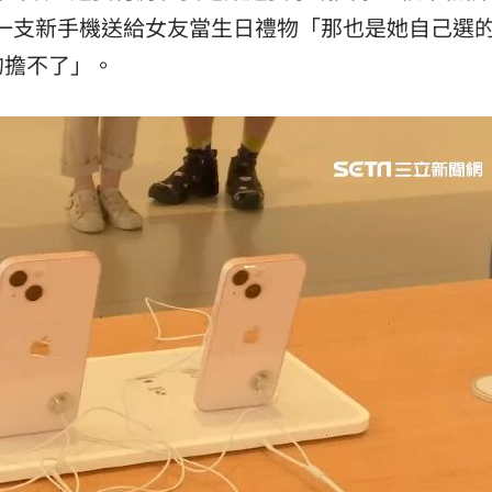
一支新手機送給女友當生日禮物「那也是她自己選
15:27
的擔不了」。
掉落
15:26
！
15:26
成形
12:00
」氣
12:00
場！
10:30
熱潮
10:00