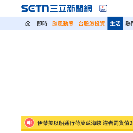
即時
颱風動態
台股怎投資
生活
熱
統一火力低迷需要洋砲？ 外籍打教給
職涯剛起步 24歲足球員「上場被雷劈
漢光42／戰時聯合運輸實兵演練 現場
新／華邦電營收年增160.97% 股價評
楠梓科學園區爆意外！電子廠鷹架剝離
新／4高中生三峽河戲水 1溺水救起命
伊禁美以船通行荷莫茲海峽 違者罰貨值2