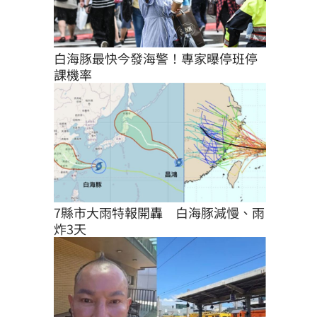
白海豚最快今發海警！專家曝停班停
課機率
7縣市大雨特報開轟　白海豚減慢、雨
炸3天