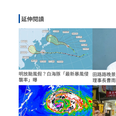
延伸閱讀
明放颱風假？白海豚「最新暴風侵
田路路晚景
襲率」曝
理事長曹雨