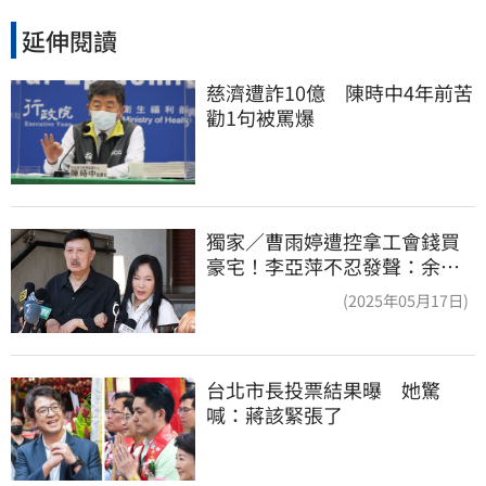
延伸閱讀
慈濟遭詐10億　陳時中4年前苦
勸1句被罵爆
獨家／曹雨婷遭控拿工會錢買
豪宅！李亞萍不忍發聲：余天
管工會都貼錢
(2025年05月17日)
台北市長投票結果曝　她驚
喊：蔣該緊張了