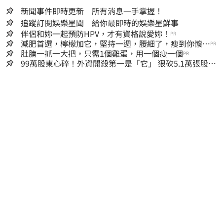
新聞事件即時更新 所有消息一手掌握！
追蹤訂閱娛樂星聞 給你最即時的娛樂星鮮事
伴侶和妳一起預防HPV，才有資格說愛妳！
PR
減肥首選，檸檬加它，堅持一週，腰細了，瘦到你懷疑
PR
人生
肚腩一抓一大把，只需1個雞蛋，用一個瘦一個
PR
99萬股東心碎！外資開殺第一是「它」 狠砍5.1萬張股價
重挫近5%