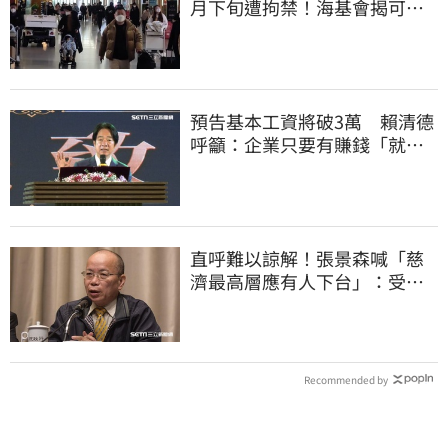
月下旬遭拘禁！海基會揭可能
原因
預告基本工資將破3萬 賴清德
呼籲：企業只要有賺錢「就該
幫員工加薪」
直呼難以諒解！張景森喊「慈
濟最高層應有人下台」：受害
者是捐款的大眾
Recommended by