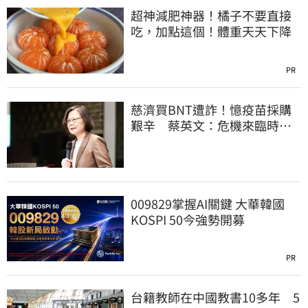
超神減肥神器！橘子不要直接
吃，加點這個！體重天天下降
PR
慈濟買BNT遭詐！憶疫苗採購
艱辛 蔡英文：危機來臨時務
必相信專業
009829掌握AI關鍵 大華韓國
KOSPI 50今強勢開募
PR
台籍教師在中國教書10多年 5