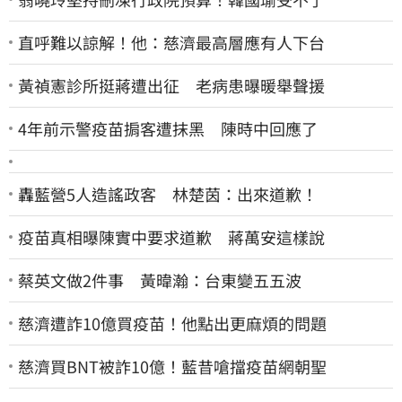
直呼難以諒解！他：慈濟最高層應有人下台
黃禎憲診所挺蔣遭出征 老病患曝暖舉聲援
4年前示警疫苗掮客遭抹黑 陳時中回應了
轟藍營5人造謠政客 林楚茵：出來道歉！
疫苗真相曝陳實中要求道歉 蔣萬安這樣說
蔡英文做2件事 黃暐瀚：台東變五五波
慈濟遭詐10億買疫苗！他點出更麻煩的問題
慈濟買BNT被詐10億！藍昔嗆擋疫苗網朝聖