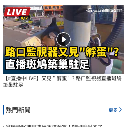
【#直播中LIVE】又見＂孵蛋＂? 路口監視器直播斑鳩
築巢駐足
熱門新聞
更多
翁曉玲堅持刪凍行政院預算！韓國瑜受不了