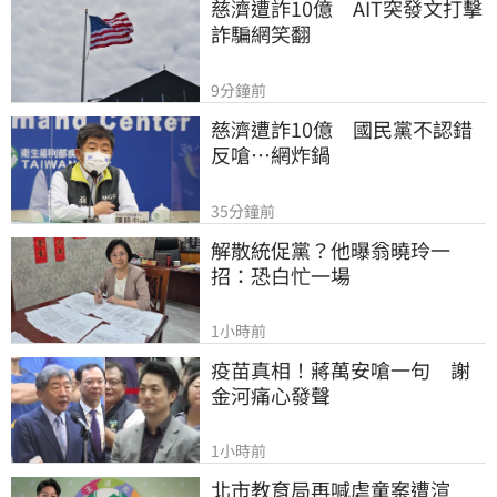
慈濟遭詐10億　AIT突發文打擊
詐騙網笑翻
9分鐘前
慈濟遭詐10億　國民黨不認錯
反嗆⋯網炸鍋
35分鐘前
解散統促黨？他曝翁曉玲一
招：恐白忙一場
1小時前
疫苗真相！蔣萬安嗆一句　謝
金河痛心發聲
1小時前
北市教育局再喊虐童案遭渲