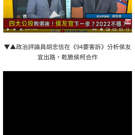
▼▲政治評論員胡忠信在《94要客訴》分析
侯友
宜
出路，乾脆侯柯合作