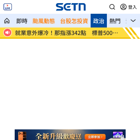
登入
即時
颱風動態
台股怎投資
政治
熱門
影音
網炸
就業意外爆冷！那指漲342點 標普500新
美通過
高
關稅