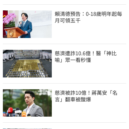
賴清德預告：0-18歲明年起每
月可領五千
慈濟遭詐10.6億！醫「神比
喻」眾一看秒懂
慈濟被詐10億！蔣萬安「名
言」翻車被酸爆