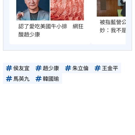
被指藍營公投
認了愛吃美國牛小排　網狂
妙：我不是
酸趙少康
侯友宜
趙少康
朱立倫
王金平
馬英九
韓國瑜