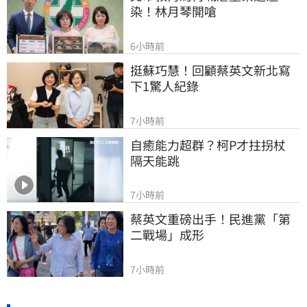
染！林月琴開嗆
6小時前
挺蘇巧慧！回顧蔡英文新北寫
下1驚人紀錄
7小時前
自癒能力超群？柯P才拄拐杖　
隔天能跳
7小時前
蔡英文重磅出手！民進黨「第
二戰場」成形
7小時前