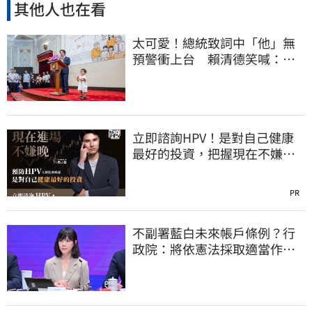
其他人也在看
太可愛！總統致詞中「他」無
預警衝上台 賴清德笑喊：卸
任再交棒給你
立即諮詢HPV！是對自己健康
最好的投資，把握現在不嫌
晚！
PR
不副署藍白未來帳戶條例？行
政院：將依憲法採取適當作
為 恪守憲政責任