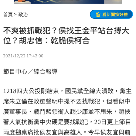
首頁
政治
看新聞換好禮
不爽被抓戰犯？侯找王金平站台搏大
位？胡忠信：乾脆侯柯合
2021/12/22 17:42:00
節目中心／綜合報導
1218四大公投剛結束，國民黨全線大潰敗，黨主
席朱立倫在敗選聲明中提不要找戰犯，但看似中
廣董事長、戰鬥藍領銜人趙少康並不甩朱，趙挾
著人氣抗衡黨中央硬是要找戰犯，20日更上節目
兩度搥桌痛批侯友宜與高雄人。今早侯友宜與前