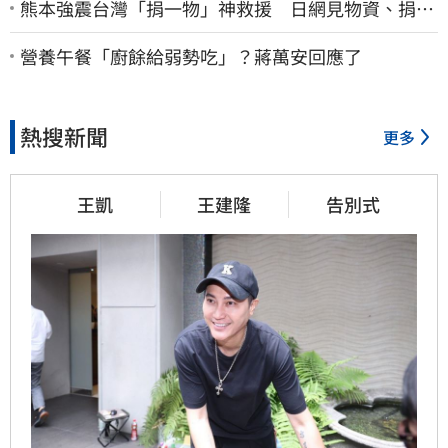
熊本強震台灣「捐一物」神救援 日網見物資、捐款
喊：給台灣統治算了
營養午餐「廚餘給弱勢吃」？蔣萬安回應了
熱搜新聞
更多
王凱
王建隆
告別式