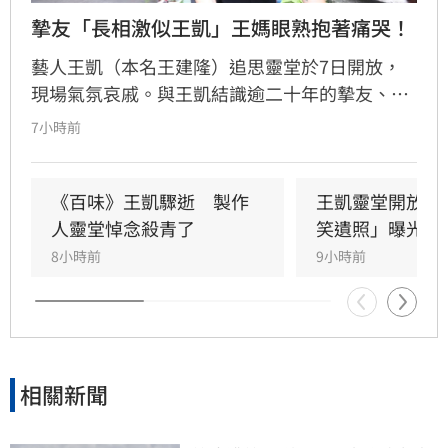
摯友「長相激似王凱」王媽眼熟抱著痛哭！
藝人王凱（本名王建隆）追思靈堂於7日開放，
現場氣氛哀戚。與王凱結識逾二十年的摯友、邱
瓈寬特助Jeff現身協助打點後事。由於兩人外貌
7小時前
神似，王凱母親見到Jeff時悲從中來並相擁落
淚，場面令人鼻酸。得知王凱在台北缺乏親友協
助，演藝圈大姐大邱瓈寬展現義氣，主動承擔治
《百味》王凱驟逝　製作
王凱靈堂開放　
喪事宜並指派Jeff全程留守，陪伴王凱走完人生
人靈堂悼念殺青了
笑遺照」曝光
最後一程。這場深厚的兄弟情誼與邱瓈寬的溫暖
8小時前
9小時前
義舉，成為家屬在面臨驟變時最堅強的後盾，各
界也紛紛對這
相關新聞