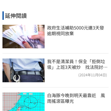
延伸閱讀
政府生活補助5000元連3天發 
逾期視同放棄
我不是清潔員！保全「拒倒垃
圾」上班3天被炒 找法院討公
道結果出爐
(2024年11月04日)
白海豚今晚到明天最靠近　風
雨搖滾區曝光