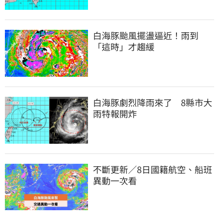
白海豚颱風擺盪逼近！雨到
「這時」才趨緩
白海豚劇烈降雨來了　8縣市大
雨特報開炸
不斷更新／8日國籍航空、船班
異動一次看