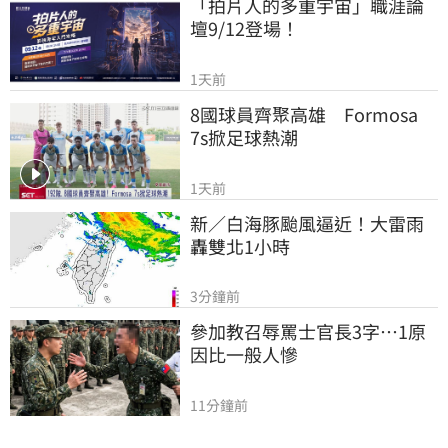
「拍片人的多重宇宙」職涯論
壇9/12登場！
1天前
8國球員齊聚高雄　Formosa 
7s掀足球熱潮
1天前
新／白海豚颱風逼近！大雷雨
轟雙北1小時
3分鐘前
參加教召辱罵士官長3字…1原
因比一般人慘
11分鐘前