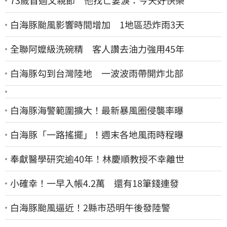
73歲首過父親節 他找亡妻淚：今天好快樂
白海豚颱風影響時間增加 1地區恐炸雨3天
全聯阿嬤級洗碗精 客人讚去油力強用45年
白海豚勾到台灣陸地 一波波雨帶開炸北部
白海豚海警範圍擴大！最新暴風圈侵襲率曝
白海豚「一路搖擺」！週末各地風雨時程曝
奉獻醫學研究逾40年！林慶順教授不幸離世
小確幸！一早入帳4.2萬 還有18筆錢連發
白海豚颱風逼近！2縣市恐明午後發陸警