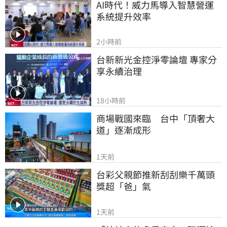
AI時代！威力馬導入智慧營運
系統提升效率
2小時前
台新新光金控淨零論壇 專家分
享永續治理
18小時前
商場戰國來臨　台中「頂奢大
道」逐漸成形
1天前
台彩父親節推新刮刮樂千萬頭
獎超「爸」氣
1天前