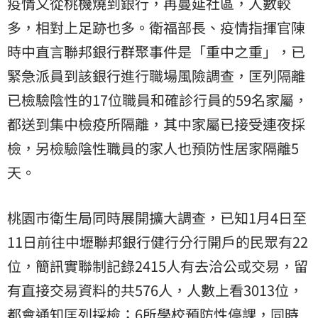
疫情又從桃機燒到銀行，再蔓延社區，人數較
多，相對上足跡也多。衛福部長、疫情指揮官陳
時中直言聯邦銀行群聚事件是「重中之重」，已
緊急派員到該銀行進行職場風險調查，匡列隔離
已檢驗陰性的17位職員和確診行員的59名家屬，
都送到集中檢疫所隔離，其中家屬已接受連夜採
檢，另檢驗陰性職員的家人也預防性居家隔離5
天。
桃園市衛生局同時展開擴大調查，已知1月4日至
11日前往中壢聯邦銀行健行分行開戶的民眾有22
位，簡訊實聯制記錄2415人有去洽公或交易，留
有直接交易資料的共576人，人數上看3013位，
都會通知匡列採檢；6所學校預防性停課，同時