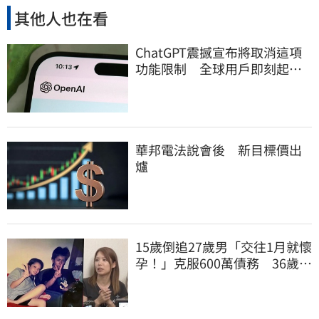
其他人也在看
ChatGPT震撼宣布將取消這項
功能限制 全球用戶即刻起
「免費」用到飽
華邦電法說會後 新目標價出
爐
15歲倒追27歲男「交往1月就懷
孕！」克服600萬債務 36歲美
魔女當阿嬤了