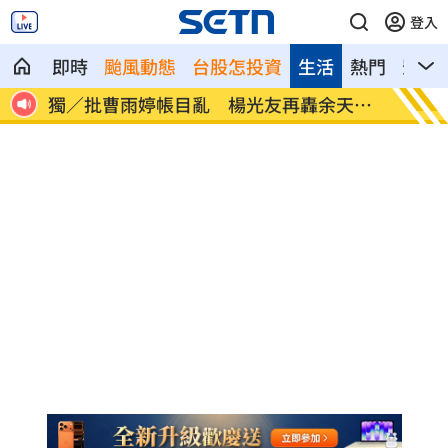
登入
即時
颱風動態
台股怎投資
生活
熱門
影音
天工
廖峻離婚仍被前妻照顧 兒子一句話鼻酸
別只喝