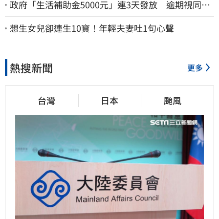
政府「生活補助金5000元」連3天發放 逾期視同放
棄
想生女兒卻連生10寶！年輕夫妻吐1句心聲
熱搜新聞
更多
台灣
日本
颱風