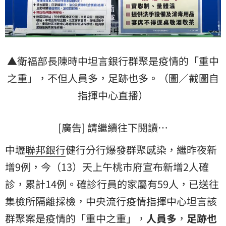
▲衛福部長陳時中坦言銀行群聚是疫情的「重中
之重」，不但人員多，足跡也多。（圖／截圖自
指揮中心直播）
[廣告] 請繼續往下閱讀…
中壢
聯邦銀行
健行分行爆發群聚感染，繼昨夜新
增9例，今（13）天上午桃市府宣布新增2人
確
診
，累計14例。確診行員的家屬有59人，已送往
集檢所隔離採檢，中央流行疫情指揮中心坦言該
群聚案是疫情的「重中之重」，
人員多
，
足跡也