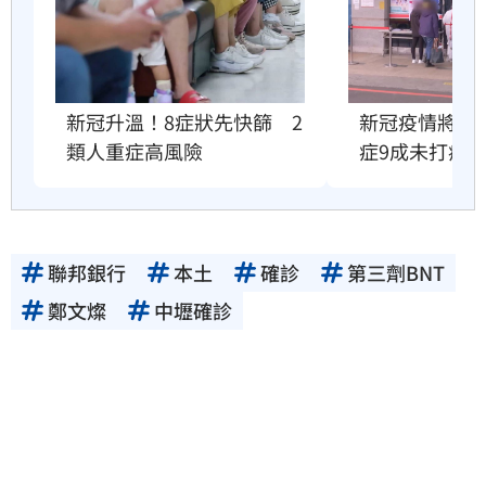
新冠升溫！8症狀先快篩　2
新冠疫情將衝
類人重症高風險
症9成未打疫
聯邦銀行
本土
確診
第三劑BNT
鄭文燦
中壢確診