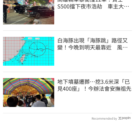
S500擋下夜市浩劫 車主大
度：車再買就有
白海豚出現「海豚跳」路徑又
變！今晚到明天最靠近 風雨
搖滾區曝光
地下墳墓遷葬…挖3.6米深「已
見400座」！今辦法會安撫祖先
Recommended by