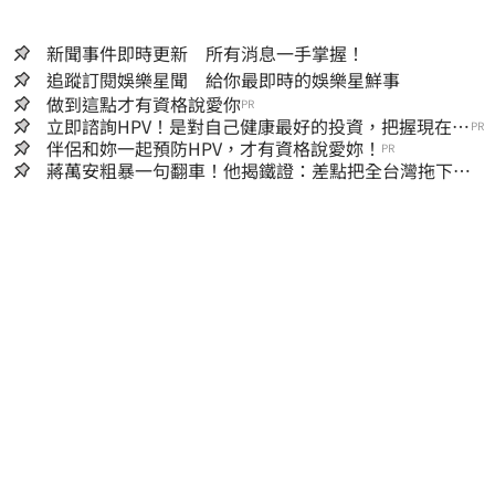
新聞事件即時更新 所有消息一手掌握！
追蹤訂閱娛樂星聞 給你最即時的娛樂星鮮事
做到這點才有資格說愛你
PR
立即諮詢HPV！是對自己健康最好的投資，把握現在不
PR
嫌晚！
伴侶和妳一起預防HPV，才有資格說愛妳！
PR
蔣萬安粗暴一句翻車！他揭鐵證：差點把全台灣拖下水
哪時道歉