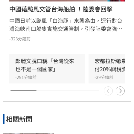
中國藉颱風交管台海船舶 ！陸委會回擊
中國日前以颱風「白海豚」來襲為由，逕行對台
灣海峽南口船隻實施交通管制，引發陸委會強烈
反彈。陸委會批評中方聲明粗暴且漠視國際法，
-323分鐘前
強調中共無權管轄台灣海域，並請北京當局恪守
規範、管好自家防颱事宜，「不必越俎代庖」。
鄭麗文脫口稱「台灣從來
宏都拉斯蝦農嗆
也不是一個國家」
付20%關稅賣台
-291分鐘前
-39分鐘前
相關新聞