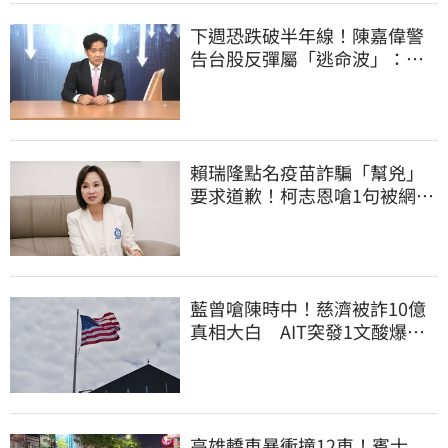
下週恐跌破半年線！陳嘉偉警
告台股反彈屬「逃命波」：空
頭大屠殺剛開始
賴瑞隆點名疫苗詐騙「幫兇」
要求道歉！柯志恩嗆1句被網罵
爆
藍曾嗆陳時中！慈濟被詐10億
真相大白 AIT突發1文酸爆…
他笑：真的很會
高雄轎車暴衝撞12車！賓士