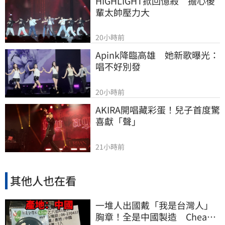
HIGHLIGHT掀回憶殺　擔心後
輩太帥壓力大
20小時前
Apink降臨高雄　她新歌曝光：
唱不好別發
20小時前
AKIRA開唱藏彩蛋！兒子首度驚
喜獻「聲」
21小時前
其他人也在看
一堆人出國戴「我是台灣人」
胸章！全是中國製造 Cheap