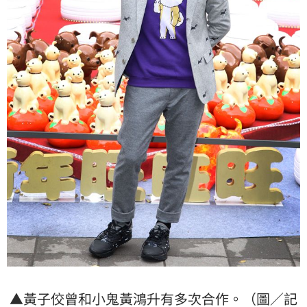
▲
黃子佼
曾和小鬼
黃鴻升
有多次合作。（圖／記