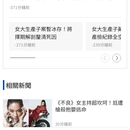
竟未報案，反而將屍體包裹藏匿於房內。直至數
-371分鐘前
日後，家屬因聞到屋內傳出異味，整起案件才因
此曝光。檢方今（9日）會同法醫進行相驗，初
步尚無法確認男嬰死因，後續將擇期解剖釐清。
女大生產子案暫冰存！將
女大生產子藏屍
檢察官複訊後，認定鄒女涉犯殺人罪嫌重大，且
擇期解剖釐清死因
產檢紀錄全空白
有湮滅證據之虞，已向台北地方法院聲請羈押，
-271分鐘前
-239分鐘前
詳細案情仍待檢警進一步調查偵辦。
相關新聞
《不良》女主持超坎坷！尪遭
槍殺抱嬰逃命
30分鐘前