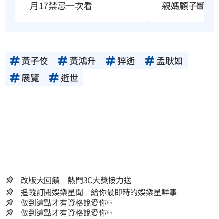
月17禁忌一次看
親媽顧子斷家
黃子佼
黃鴻升
猝逝
孟耿如
展覽
逝世
改版大回饋 熱門3C大獎接力送
追蹤訂閱娛樂星聞 給你最即時的娛樂星鮮事
做到這點才有資格說愛你
PR
做到這點才有資格說愛你
PR