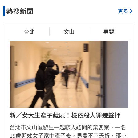
熱搜新聞
更多
台北
文山
男嬰
新／女大生產子藏屍！檢依殺人罪嫌聲押
台北市文山區發生一起駭人聽聞的棄嬰案，一名
19歲鄒姓女子家中產子後，男嬰不幸夭折，鄒女