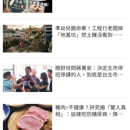
酸：精神分裂
準幼兒園命案！工程行老闆掉
「地基坑」挖土機沒看到…下
土石活埋他
簡舒培問蔣萬安：決定北市停
班停課的人，到底是台北市
長，還是氣象署？
豬肉=不健康？研究揭「驚人真
相」：這樣吃防糖尿病、降膽
固醇