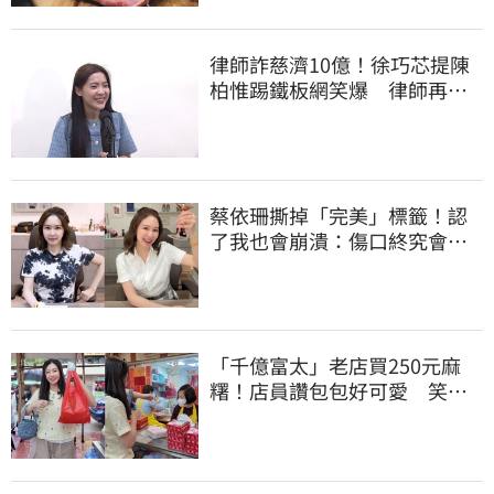
律師詐慈濟10億！徐巧芯提陳
柏惟踢鐵板網笑爆 律師再曬1
照補刀
蔡依珊撕掉「完美」標籤！認
了我也會崩潰：傷口終究會癒
合
「千億富太」老店買250元麻
糬！店員讚包包好可愛 笑
回：我自己做的