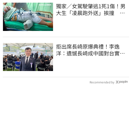
獨家／女駕駛肇逃1死1傷！男
大生「凌晨跑外送」挨撞 媽
淚：家快瓦解
拒出席長崎原爆典禮！李逸
洋：遺憾長崎成中國對台實施
法律戰的執行工具
Recommended by