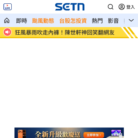
登入
即時
颱風動態
台股怎投資
熱門
影音
熱搜
代市
狂風暴雨吹走內褲！陳世軒神回笑翻網友
海水倒
償