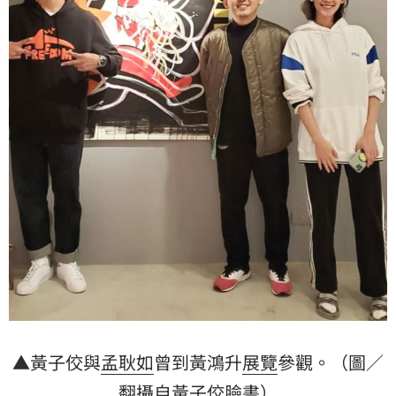
▲黃子佼與
孟耿如
曾到黃鴻升
展覽
參觀。（圖／
翻攝自黃子佼臉書）