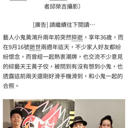
者邱榮吉攝影）
[廣告] 請繼續往下閱讀…
藝人小鬼黃鴻升兩年前突然
猝逝
，享年36歲，而
在9月16號
逝世
兩週年這天，不少家人好友都紛
紛懷念，而曾經一起熱衷潮牌，也交流不少意見
的綜藝天王黃子佼，被問到有沒有想到小鬼，也
透露這前兩天還剛好滑手機滑到，和小鬼一起的
合照。