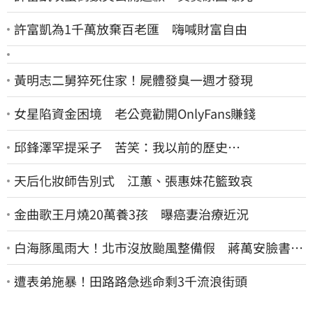
許富凱為1千萬放棄百老匯 嗨喊財富自由
黃明志二舅猝死住家！屍體發臭一週才發現
女星陷資金困境 老公竟勸開OnlyFans賺錢
邱鋒澤罕提采子 苦笑：我以前的歷史…
天后化妝師告別式 江蕙、張惠妹花籃致哀
金曲歌王月燒20萬養3孩 曝癌妻治療近況
白海豚風雨大！北市沒放颱風整備假 蔣萬安臉書遭
網友灌爆：標準在哪？
遭表弟施暴！田路路急逃命剩3千流浪街頭