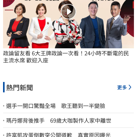
政論留友看 6大王牌政論一次看！24小時不斷電的民
主流水席 歡迎入座
熱門新聞
更多
選手一開口驚豔全場 歌王聽到一半變臉
瑪丹娜背後推手 69歲大咖製作人家中離世
許富凱攻蛋倒數突公開道歉 真實原因曝光