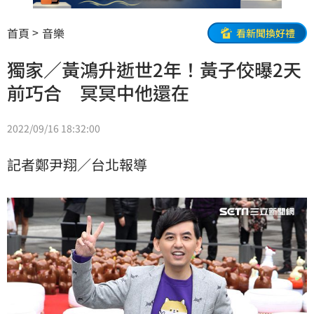
首頁
音樂
看新聞換好禮
獨家／黃鴻升逝世2年！黃子佼曝2天
前巧合 冥冥中他還在
2022/09/16 18:32:00
記者鄭尹翔／台北報導