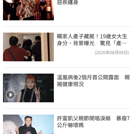
惡疾纏身
瞞家人產子藏屍！19歲女大生
身分、背景曝光 驚見「產檢
紀錄全空白」
(2026年08月09日)
温嵐病後2個月首公開露面　親
揭健康現況
許富凱父親節開唱淚崩　暴瘦7
公斤嚇壞媽