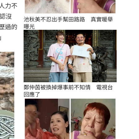
人力不
認沒
池秋美不忍出手幫田路路　真實暖舉
曝光
歷過的
」
鄭仲茵被換掉爆事前不知情　電視台
回應了