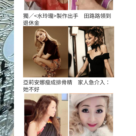
獨／<水玲瓏>製作出手　田路路領到
退休金
亞莉安娜瘦成排骨精　家人急介入：
她不好