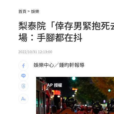
攝影爆跳槽李多慧！Joeman憂建文離
首頁
娛樂
專家：「這裡」有機會單獨發白海豚陸
梨泰院「倖存男緊抱死
印度男來台觀光又偷又騙…把全聯當提
場：手腳都在抖
白海豚暴風侵襲率北北基破4成！1縣市6
來台搭北捷偷卡盜刷！港男撈百萬準備
2022/10/31 12:13:00
傳陸客在港投保收益需繳稅 保險股衝
娛樂中心／鍾昀軒報導
東發號遭出征！蔣萬安：麵線油飯我都
Google傳說級工程師離職！股價應聲暴
巴紐要關台灣駐處！專家：擴大對中合
白海豚「這時」最靠近台灣！今起天氣