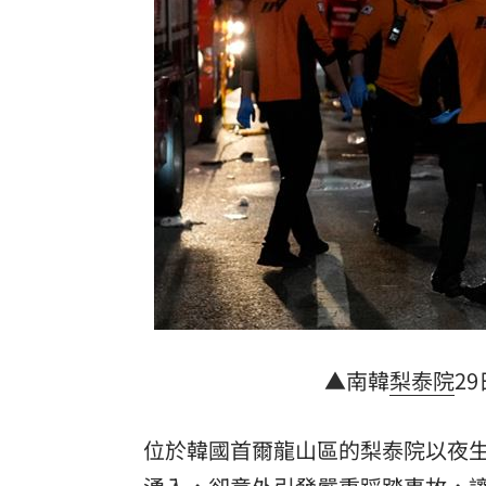
蕭敬騰日料店遇惡房東！強制18天內搬
昆億生物登創櫃板 靠黑水虻變黃金
10:
白海豚路徑再變 吳聖宇：離台灣又更
台灣彩券開獎直播中
20:31
LIVE三立+24小時直播
15:27
三立iNEWS新聞台線上直播
18:00
市場到酒場料理！可果美蕃茄醬創無限
父親節送會拉筋的按摩椅 爸爸「筋歡喜
▲南韓
梨泰院
2
油品食安事件引關注 挑選保健食品要注
位於韓國首爾龍山區的梨泰院以夜生
罕病博士彭士齊 輪椅上的生命覺醒！
11