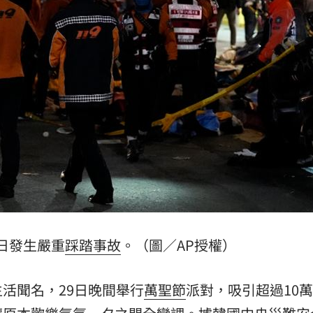
走
10:53
53
近了
10:52
可能
12:00
」
18:00
9日發生嚴重
踩踏事故
。（圖／AP授權）
意
13:00
活聞名，29日晚間舉行
萬聖節
派對，吸引超過10
:00