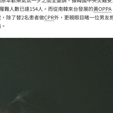
讓原本歡樂氣氛一夕之間全變調。據韓國中央災難安
罹難人數已達154人。而從南韓來台發展的
黃OPPA
11:00
，除了替2名患者做
CPR
外，更親眼目睹一位男友
情。