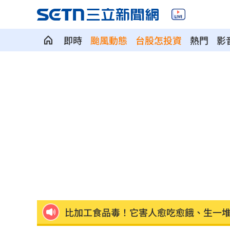
即時
颱風動態
台股怎投資
熱門
影
長榮航12/1直飛印度德里 放眼商務與
《玫瑰瞳鈴眼》隔27年突翻紅 老粉全
黃仁勳個資外洩 「黑夜奇俠」等12人
連戰二媳動怒點名財政部 開轟：不負
稱中聯未參與下架會議挨批 衛福部:無欺
比加工食品毒！它害人愈吃愈餓、生一
原民抗議傅崐萁被架走 4小黨要求究責