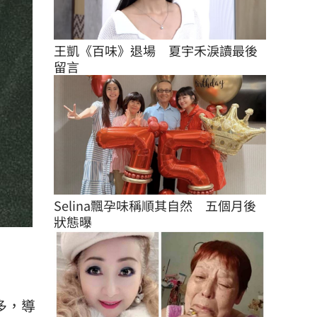
王凱《百味》退場　夏宇禾淚讀最後
留言
Selina飄孕味稱順其自然　五個月後
狀態曝
多，導