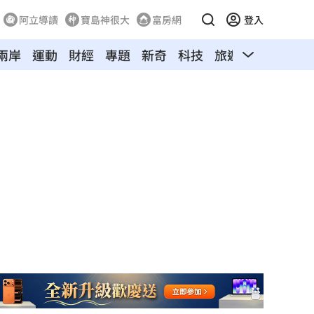
阿立導讀
寶島神很大
富房網
登入
兩岸
運動
財經
專題
新奇
科技
旅遊
汽車
寵物