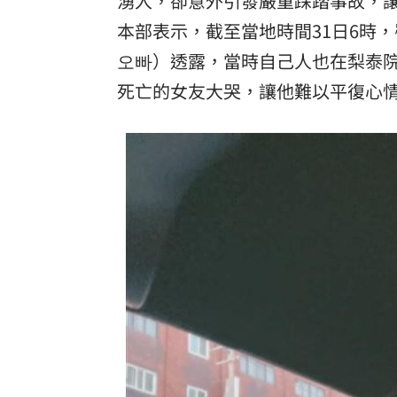
湧入，卻意外引發嚴重踩踏事故，
本部表示，截至當地時間31日6時，
酷澎「爸氣父親節」國際官方品牌齊聚
오빠）透露，當時自己人也在梨泰院
死亡的女友大哭，讓他難以平復心