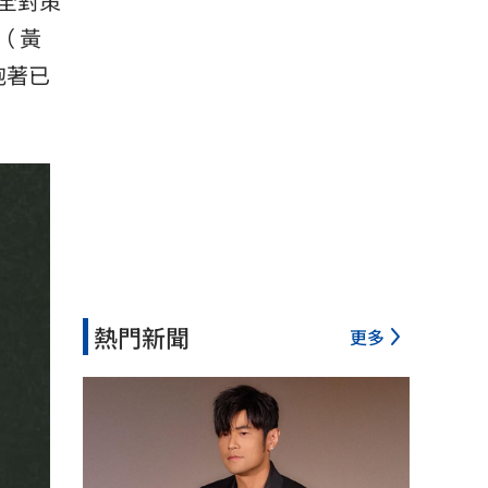
全對策
（ 黃
抱著已
熱門新聞
更多