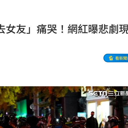
職發聲
11:08
警
11:08
去女友」痛哭！網紅曝悲劇
款機
11:06
0％
11:04
買房
11:04
看新聞
擊
11:02
喜歡
11:02
跌4%
11:01
作
10:58
變了
10:57