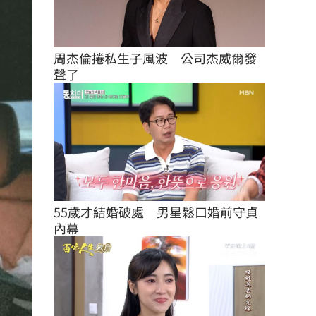
周杰倫捲私生子風波　公司杰威爾發
聲了
55歲才結婚破處　男星鬆口婚前守貞
內幕