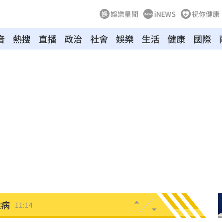
娛樂星聞
iNEWS
祝你健康
音
熱搜
直播
政治
社會
娛樂
生活
健康
國際
轉運
11:19
瘋了
11:19
起訴
11:17
責任
11:15
瞞
11:15
堆病
11:14
11:10