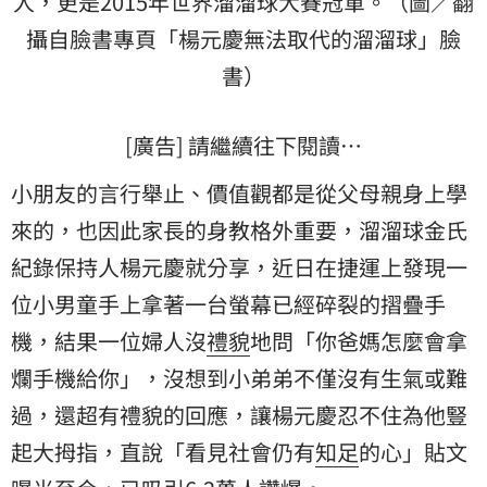
人，更是2015年世界溜溜球大賽冠軍。（圖／翻
攝自臉書專頁「楊元慶無法取代的溜溜球」臉
書）
[廣告] 請繼續往下閱讀…
小朋友的言行舉止、價值觀都是從父母親身上學
來的，也因此家長的身教格外重要，溜溜球
金氏
紀錄
保持人楊元慶就分享，近日在捷運上發現一
位小男童手上拿著一台螢幕已經碎裂的摺疊
手
機
，結果一位婦人沒
禮貌
地問「你爸媽怎麼會拿
爛手機給你」，沒想到小弟弟不僅沒有生氣或難
過，還超有禮貌的回應，讓楊元慶忍不住為他豎
起大拇指，直說「看見社會仍有
知足
的心」貼文