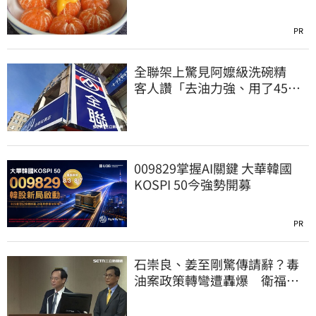
PR
全聯架上驚見阿嬤級洗碗精
客人讚「去油力強、用了45
年」
009829掌握AI關鍵 大華韓國
KOSPI 50今強勢開募
PR
石崇良、姜至剛驚傳請辭？毒
油案政策轉彎遭轟爆 衛福部
回應了