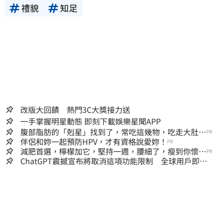
禮貌
知足
改版大回饋 熱門3C大獎接力送
一手掌握明星動態 即刻下載娛樂星聞APP
腹部脂肪的「剋星」找到了，常吃這幾物，吃走大肚
PR
囊，瘦出小蠻腰
伴侶和妳一起預防HPV，才有資格說愛妳！
PR
減肥首選，檸檬加它，堅持一週，腰細了，瘦到你懷疑
PR
人生
ChatGPT震撼宣布將取消這項功能限制 全球用戶即刻
起「免費」用到飽