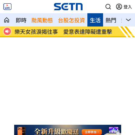
登入
即時
颱風動態
台股怎投資
生活
熱門
影音
重擊
一張百萬太貴！他公開高價股買法：賺30
獨／海
萬
加