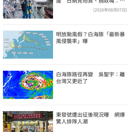
援 日網見物資、捐款喊：給
台灣統治算了
(2026年08月07日)
明放颱風假？白海豚「最新暴
風侵襲率」曝
白海豚路徑再變　吳聖宇：離
台灣又更近了
東發號遭出征後現況曝　網爆
驚人排隊人潮