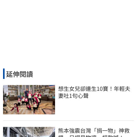
延伸閱讀
想生女兒卻連生10寶！年輕夫
妻吐1句心聲
熊本強震台灣「捐一物」神救