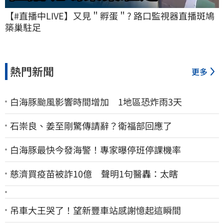
【#直播中LIVE】又見＂孵蛋＂? 路口監視器直播斑鳩
築巢駐足
熱門新聞
更多
白海豚颱風影響時間增加 1地區恐炸雨3天
石崇良、姜至剛驚傳請辭？衛福部回應了
白海豚最快今發海警！專家曝停班停課機率
慈濟買疫苗被詐10億 聲明1句醫轟：太瞎
吊車大王哭了！望新豐車站感謝憶起這瞬間