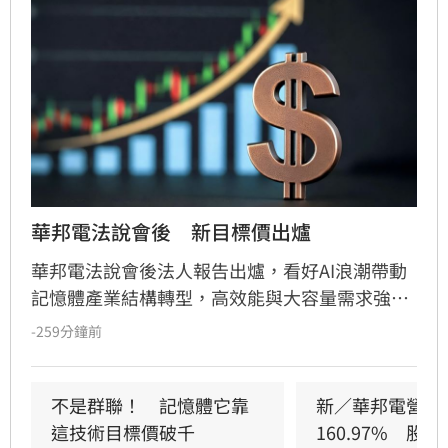
華邦電法說會後　新目標價出爐
華邦電法說會後法人報告出爐，看好AI浪潮帶動
記憶體產業結構轉型，高效能與大容量需求強
勁，推升DRAM與Flash報價持續走揚。華邦電第
-259分鐘前
2季獲利亮眼，毛利率衝上66.25%，每股純益達
5.40元。此外，矽電容產能滿載成為新成長引
擎，公司並大幅調升2026年資本支出至395億
不是群聯！　記憶體它靠
新／華邦電營收
元，全力衝刺高雄廠擴產與先進製程。法人分析
這技術目標價破千
160.97%　股