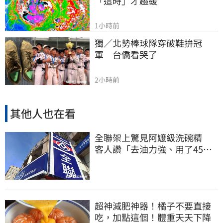
「這時」才趨緩
1小時前
獨／北勢棒球隊穿破鞋拚冠
軍　台僑看哭了
2小時前
其他人也在看
全聯架上驚見阿嬤級洗碗精
客人讚「去油力強、用了45
年」
超神減肥神器！橘子不要直接
吃，加點這個！體重天天下降