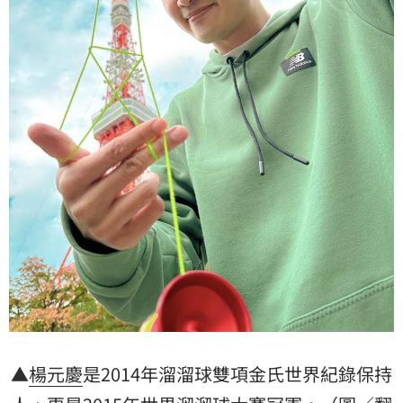
▲
楊元慶
是2014年溜溜球雙項金氏世界紀錄保持