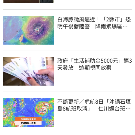
白海豚颱風逼近！「2縣市」恐
明午後發陸警 降雨紫爆區域
曝光
政府「生活補助金5000元」連3
天發放 逾期視同放棄
不斷更新／虎航8日「沖繩石垣
島8航班取消」 仁川返台班機
提前1天起飛