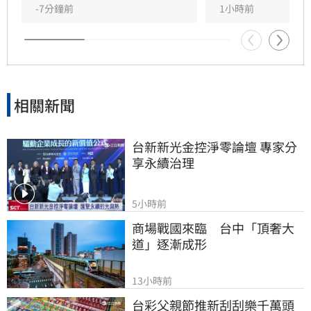
指出，隨AI需求爆發，2027年記憶體供需缺口將
-7分鐘前
1小時前
擴大，華邦電中長線營運看俏，兩家本土券商分
別給予200元及275元目標價，市場對其獲利爆發
力寄予厚望。提醒投資人，投資股票具備風險，
應審慎評估市場波動並自行承擔決策結果。
相關新聞
台新新光金控淨零論壇 專家分
享永續治理
5小時前
商場戰國來臨　台中「頂奢大
道」逐漸成形
13小時前
台彩父親節推新刮刮樂千萬頭