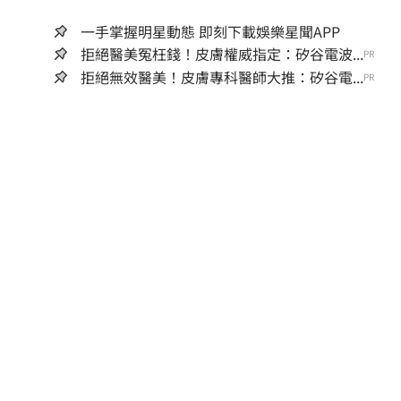
一手掌握明星動態 即刻下載娛樂星聞APP
拒絕醫美冤枉錢！皮膚權威指定：矽谷電波...
PR
拒絕無效醫美！皮膚專科醫師大推：矽谷電...
PR