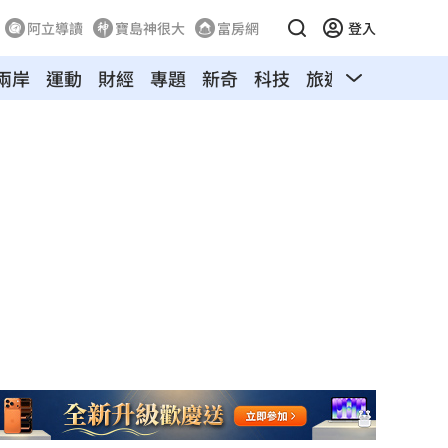
阿立導讀
寶島神很大
富房網
登入
兩岸
運動
財經
專題
新奇
科技
旅遊
汽車
寵物