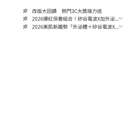
改版大回饋 熱門3C大獎接力送
2026爆紅保養組合！矽谷電波X加外泌...
PR
2026美肌新趨勢「外泌體＋矽谷電波X...
PR