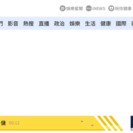
娛樂星聞
iNEWS
祝你健康
門
影音
熱搜
直播
政治
娛樂
生活
健康
國際
03:04
向
01:22
多日
01:08
造假
00:18
旺
00:15
台傭
00:12