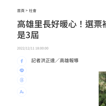
新／白海豚近北部海面！氣象署發豪雨
首頁
社會
南電Q2財報公布後 目標價調升
00:00
高雄里長好暖心！選票
俄軍空襲烏克蘭首都基輔及周邊 4人喪
是3屆
費仔確定成自由球員 下一步動向引人
米蘭達離婚奧蘭多布魯13年！罕談前夫
2022/12/11 18:00:00
美制裁杜拜加密幣交所！控助伊朗革命
記者洪正達／高雄報導
美就業數據爆冷 這信號Fed升息警報降
梅西父親病逝享壽68歲 一路陪伴兒闖
5登山客2025年雪崩失蹤 尼泊爾尋獲遺
喝錯傷身！營養師整理喝咖啡「7大守則