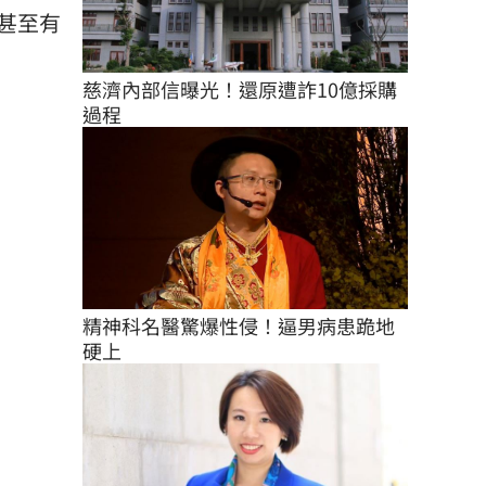
甚至有
慈濟內部信曝光！還原遭詐10億採購
過程
精神科名醫驚爆性侵！逼男病患跪地
硬上