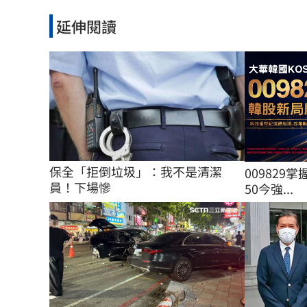
延伸閱讀
保全「拒倒垃圾」：我不是清潔
009829掌
員！下場慘
50今強...