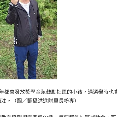
主導
23:25
23:22
23:21
趕人
23:16
」氣
12:00
每年都會發放
獎學金
幫鼓勵社區的小孩，遇選舉時也
挹注。（圖／翻攝洪進財里長粉專）
成形
12:00
場！
10:30