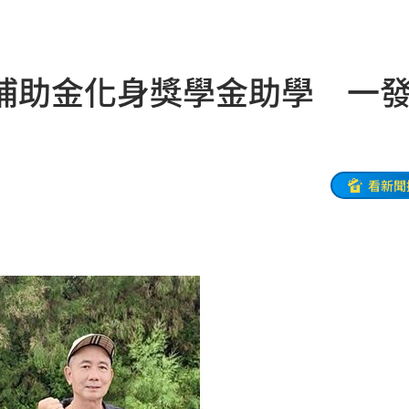
特報
00:01
補助金化身獎學金助學 一
命
23:59
關注
23:50
互動
23:40
看新聞
衛隊
23:37
溫
23:34
足壇
23:31
體
23:29
」
23:27