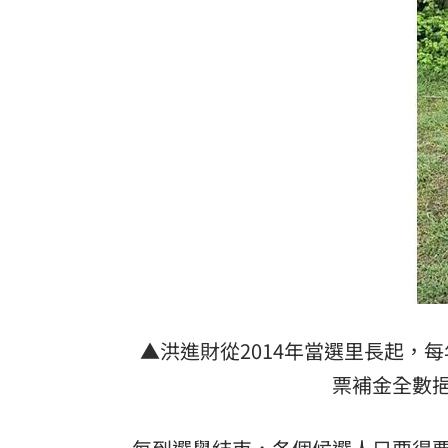
美：東南亞詐騙園區多由中國背景組織
拆監獄家書見「叫別人老婆」人妻氣炸
ETF存到2千萬退休！他因1封信重回職場
社宅包租爆糾紛 房客控業者硬闖屋內
台灣彩券開獎直播中
20:31
LIVE三立+24小時直播
15:27
三立iNEWS新聞台線上直播
18:00
台彩父親節推新刮刮樂千萬頭獎超「爸
▲洪進財從2014年當選里長起，
票補金全數
商場戰國來臨 台中「頂奢大道」逐漸
「拍片人的多重宇宙」職涯論壇9/12登