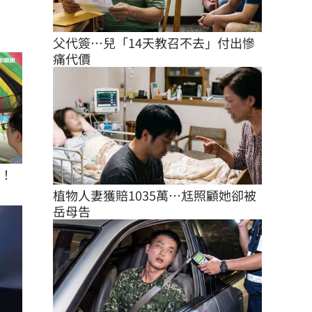
父代簽…兒「14天教召不去」付出慘
痛代價
座！
植物人妻獲賠1035萬…尪照顧她卻被
岳母告