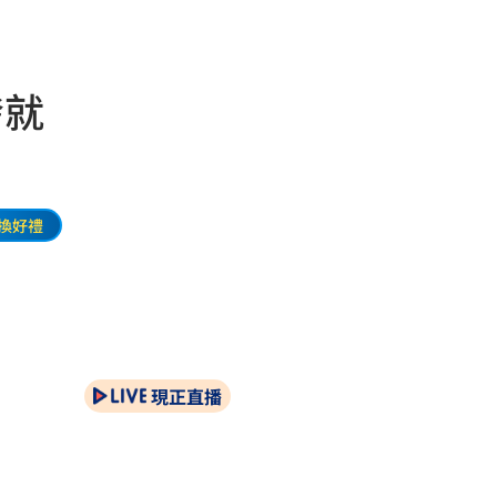
發就
換好禮
現正直播