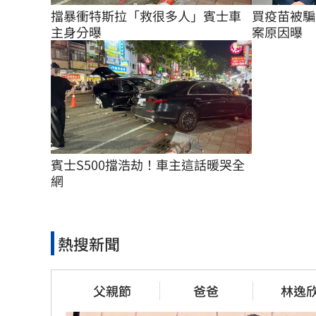
擋暴衝特斯拉「救很多人」賓士車
買疫苗被騙
主身分曝
案原因曝
賓士S500擋浩劫！車主這話暖哭全
網
熱搜新聞
父親節
爸爸
林逸