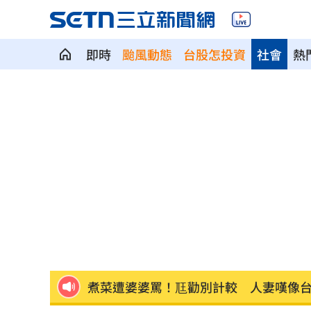
即時
颱風動態
台股怎投資
社會
熱
退休金買錶討妻歡心 她一句話神反轉
Fed沒升息股市跌 投信揭下一步布局方
少女在家產子男嬰夭折 裹毛巾藏住處
劍橋最年輕黑人教授閃辭！爆論文抄襲
遊日瘋買恢復衣「穿」越疲勞 2因素助
煮菜遭婆婆罵！尫勸別計較 人妻嘆像