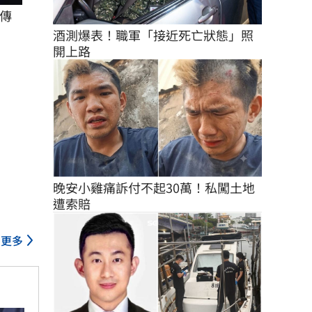
傳
酒測爆表！職軍「接近死亡狀態」照
開上路
晚安小雞痛訴付不起30萬！私闖土地
遭索賠
更多