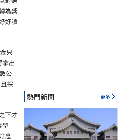
以對選
轉為獎
好好讀
金只
得拿出
數公
而且採
熱門新聞
更多
之下才
獎學
好念