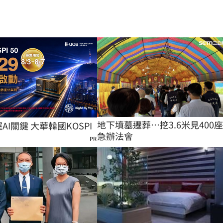
地下墳墓遷葬…挖3.6米見400
握AI關鍵 大華韓國KOSPI
急辦法會
PR