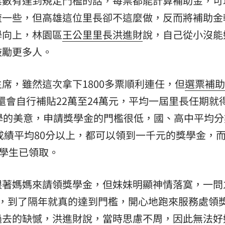
票數有達到規定門檻的話，每票都能計算補助金，可
流一些，但高雄這位里長卻不這麼做，反而將補助金
熱潮
10:00
學向上，林園區
王公里里長洪進財
說，自己從小沒能
15
鼓勵更多人。
席，雖然這次拿下1800多票順利連任，但
選票補助
還會自行補貼22萬至24萬元，平均一屆里長任期就
學的美意，申請獎學金的門檻很低，國、高中平均分
學成績平均80分以上，都可以領到一千元的獎學金，
名學生已領取。
跟著媽媽來請領獎學金，但妹妹明顯神情落寞，一問
油，到了隔年就真的達到門檻，開心地跑來服務處領
過去的缺憾，洪進財說，當時思慮不周，因此無法好