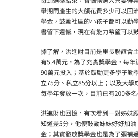
每到選舉結束，各個候選人只要得
舉期間產生的大額花費多少可以回
8國球員齊聚高雄 Formosa 7s掀足球
學金，鼓勵社區的小孩子都可以勤
理想混蛋號召粉絲跨海追星吃美食！
18:
書留下遺憾，現在有能力希望可以
據了解，洪進財目前是里長聯誼會主
有5.4萬元，為了充實獎學金，每年
90萬元投入；基於鼓勵更多學子勤
立75分、私立85分以上；以及大
每學年發放一次，目前已有200多
洪進財也回憶，有次看到一對姊妹
知道差5分，他便鼓勵妹妹好好加
金；其實發放獎學金也是為了彌補