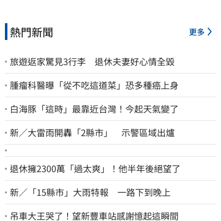
熱門新聞
更多
旅遊返家驚見3行李 退休夫妻好心情全毀
腫瘤科醫曝「從不吃這道菜」恐多種癌上身
白海豚「這時」最靠近台灣！今起天氣變了
新／大雷雨開轟「2縣市」 示警區域出爐
退休擁2300萬「過太爽」！他半年後絕望了
新／「15縣市」大雨特報 一路下到晚上
吊車大王哭了！望新豐車站感謝憶起這瞬間