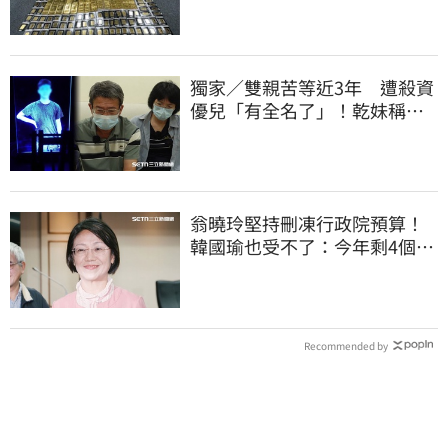
獨家／雙親苦等近3年 遭殺資
優兒「有全名了」！乾妹稱賠
償恐毀她未來
翁曉玲堅持刪凍行政院預算！
韓國瑜也受不了：今年剩4個月
你思考一下
Recommended by