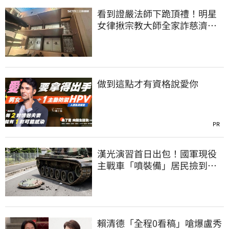
看到證嚴法師下跪頂禮！明星
女律揪宗教大師全家詐慈濟…
全家爽睡黃金堆
做到這點才有資格說愛你
PR
漢光演習首日出包！國軍現役
主戰車「噴裝備」居民撿到零
件…軍方說話了
賴清德「全程0看稿」嗆爆盧秀