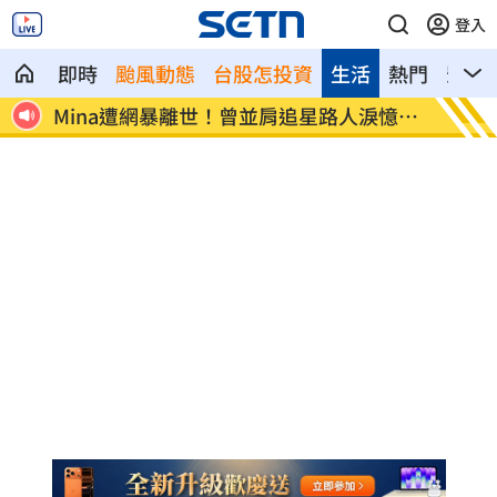
登入
即時
颱風動態
台股怎投資
生活
熱門
影音
2產業
Mina遭網暴離世！曾並肩追星路人淚憶暖
范曉萱
舉