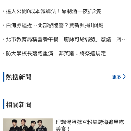
達人公開0成本滅蟑法！靠剩酒一夜抓2隻
白海豚逼近…北部發陸警？賈新興揭1關鍵
北市教育局稱營養午餐「廚餘可給弱勢」惹議 蔣萬
安急喊：不會這樣做
防大學校長落跑重演 鄭英耀：將祭這規定
熱搜新聞
更多
相關新聞
理想混蛋號召粉絲跨海追星吃
美食！