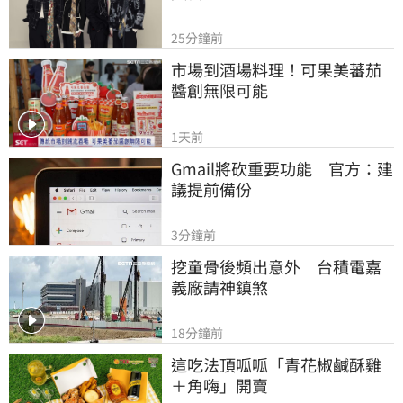
25分鐘前
市場到酒場料理！可果美蕃茄
醬創無限可能
1天前
Gmail將砍重要功能　官方：建
議提前備份
3分鐘前
挖童骨後頻出意外　台積電嘉
義廠請神鎮煞
18分鐘前
這吃法頂呱呱「青花椒鹹酥雞
＋角嗨」開賣