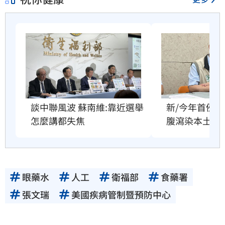
談中聯風波 蘇南維:靠近選舉
新/今年首例！
怎麼講都失焦
腹瀉染本土傷
眼藥水
人工
衛福部
食藥署
張文瑞
美國疾病管制暨預防中心