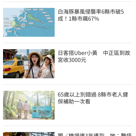
白海豚暴風侵襲率6縣市破5
成！1縣市飆67%
日客搭Uber小黃　中正區到故
宮收3000元
65歲以上別錯過 8縣市老人健
保補助一次看
獨／機場連3年遇到　她：難怪