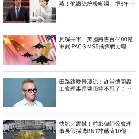
燕！他讚總統級嘲諷：把8年總
帳一次掀翻
瓦解共軍！美國將售台4400億
軍武 PAC-3 MSE飛彈戰力曝
田路路晚景淒涼！許常德開轟
工會理事長曹雨婷不忍了：別
只包紅包慰問
快訊／震撼！前彰律師公會理
事長假採購BNT詐慈濟10億、
洗錢囤232kg黃金