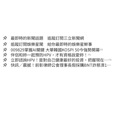
最即時的新聞話題 追蹤訂閱三立新聞網
追蹤訂閱娛樂星聞 給你最即時的娛樂星鮮事
009829掌握AI關鍵 大華韓國KOSPI 50今強勢開募
PR
伴侶和妳一起預防HPV，才有資格說愛妳！
PR
立即諮詢HPV！是對自己健康最好的投資，把握現在不
PR
嫌晚！
快訊／震撼！前彰律師公會理事長假採購BNT詐慈濟10
億、洗錢囤232kg黃金