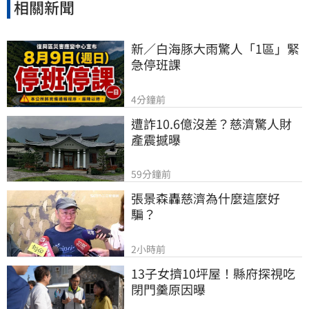
相關新聞
新／白海豚大雨驚人「1區」緊
急停班課
4分鐘前
遭詐10.6億沒差？慈濟驚人財
產震撼曝
59分鐘前
張景森轟慈濟為什麼這麼好
騙？
2小時前
13子女擠10坪屋！縣府探視吃
閉門羹原因曝