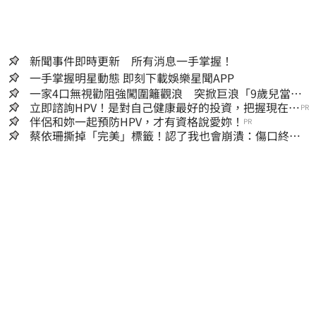
新聞事件即時更新 所有消息一手掌握！
一手掌握明星動態 即刻下載娛樂星聞APP
一家4口無視勸阻強闖圍籬觀浪 突掀巨浪「9歲兒當場
遭捲入海」
立即諮詢HPV！是對自己健康最好的投資，把握現在不
PR
嫌晚！
伴侶和妳一起預防HPV，才有資格說愛妳！
PR
蔡依珊撕掉「完美」標籤！認了我也會崩潰：傷口終究
會癒合