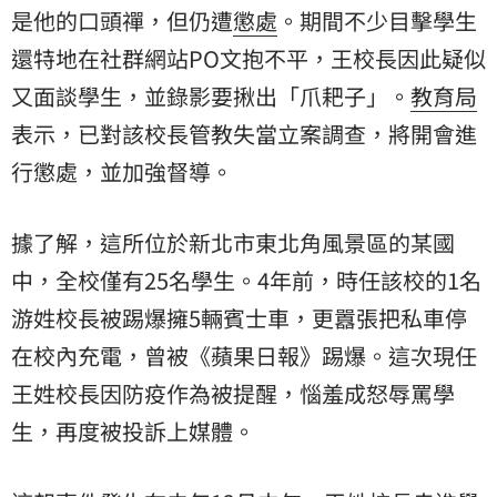
是他的口頭禪，但仍遭
懲處
。期間不少目擊學生
還特地在社群網站PO文抱不平，王校長因此疑似
又面談學生，並錄影要揪出「爪耙子」。
教育局
表示，已對該校長管教失當立案調查，將開會進
行懲處，並加強督導。
據了解，這所位於新北市東北角風景區的某國
中，全校僅有25名學生。4年前，時任該校的1名
游姓校長被踢爆擁5輛賓士車，更囂張把私車停
在校內充電，曾被《蘋果日報》踢爆。這次現任
王姓校長因防疫作為被提醒，惱羞成怒辱罵學
生，再度被投訴上媒體。