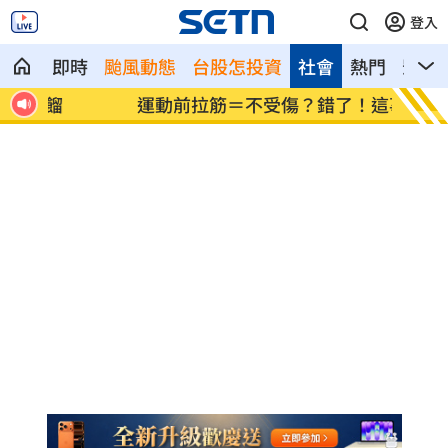
登入
即時
颱風動態
台股怎投資
社會
熱門
影音
運動前拉筋＝不受傷？錯了！這事才防傷
遭詐1
害