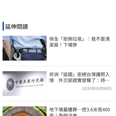
延伸閱讀
保全「拒倒垃圾」：我不是清
潔員！下場慘
非洲「這國」拒絕台灣護照入
境 外交部證實發聲了：持續
交涉聯繫
(2026年08月08日)
地下墳墓遷葬…挖3.6米見400
座！急辦法會