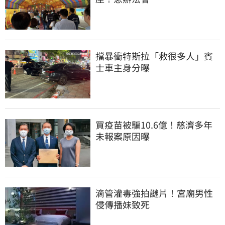
擋暴衝特斯拉「救很多人」賓
士車主身分曝
買疫苗被騙10.6億！慈濟多年
未報案原因曝
滴管灌毒強拍謎片！宮廟男性
侵傳播妹致死