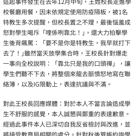
這起事件發生在去年12月中旬，王姓校長走進學
校餐廳用餐，因未依規定使用防疫隔板，被1名
特教生多次提醒，但校長置之不理，最後惱羞成
怒對學生喝斥「哩係咧靠北！｣，還大力拍擊學
生後背飆罵：「要不是你是特教生，我早就打下
去了！｣雖然當天放學集合時，王校長針對爆走
一事向全校說明：「靠北只是我的口頭禪」，讓
學生們聽不下去，將整個來龍去脈憤怒地寫在聯
絡簿，以及IG限動上，表達抗議與不滿。
對此王校長回應媒體：對於本人不當言論造成學
生不舒服的感覺，本人誠懇與鄭重的表達歉意。
經過此事件本人已深切自我反省檢討與改進，並
將接受教育局相關的處分。針對秋後算帳約詢學