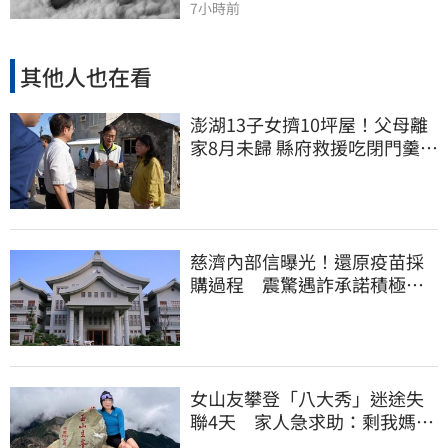
7小時前
其他人也在看
澎湖13子女擠10坪屋！父母離
家8月未歸 縣府救援吃閉門羹原
因曝
慈濟內部信曝光！還原疫苗採
購過程 震驚遇詐承諾積極追
回善款
女山友攀登「八大秀」迷途失
聯4天 家人急求助：剩我媽還
沒找到