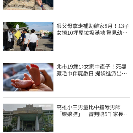
狠父母拿走補助離家8月！13子
女擠10坪屋垃圾滿地 驚見幼童
深夜遊蕩
北市19歲少女家中產子！死嬰
藏毛巾伴屍數日 提袋進派出所
嚇壞警員
高雄小三男童比中指辱男師
「娘娘腔」一審判賠5千家長不
服上訴 二審更慘