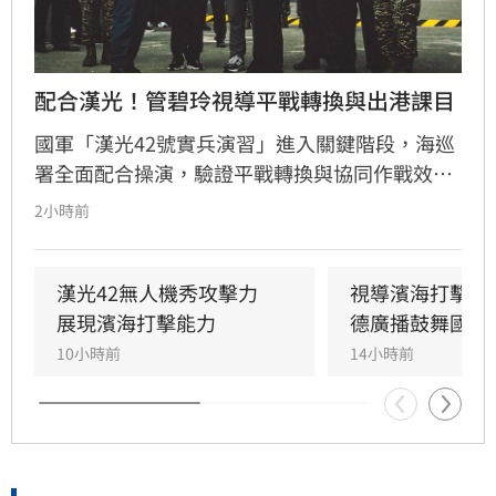
配合漢光！管碧玲視導平戰轉換與出港課目
國軍「漢光42號實兵演習」進入關鍵階段，海巡
署全面配合操演，驗證平戰轉換與協同作戰效
能。海委會主委管碧玲親赴台北港與左營軍港視
2小時前
導，肯定海巡艦艇在濱海打擊及反封鎖護航任務
中的整備狀況。
漢光42無人機秀攻擊力　
視導濱海打擊操
展現濱海打擊能力
德廣播鼓舞國軍
10小時前
14小時前