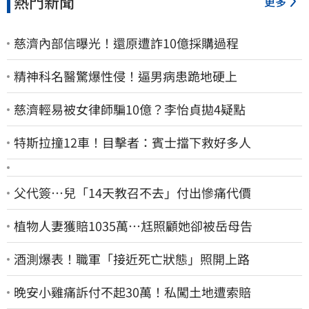
熱門新聞
更多
慈濟內部信曝光！還原遭詐10億採購過程
精神科名醫驚爆性侵！逼男病患跪地硬上
慈濟輕易被女律師騙10億？李怡貞拋4疑點
特斯拉撞12車！目擊者：賓士擋下救好多人
父代簽…兒「14天教召不去」付出慘痛代價
植物人妻獲賠1035萬…尪照顧她卻被岳母告
酒測爆表！職軍「接近死亡狀態」照開上路
晚安小雞痛訴付不起30萬！私闖土地遭索賠