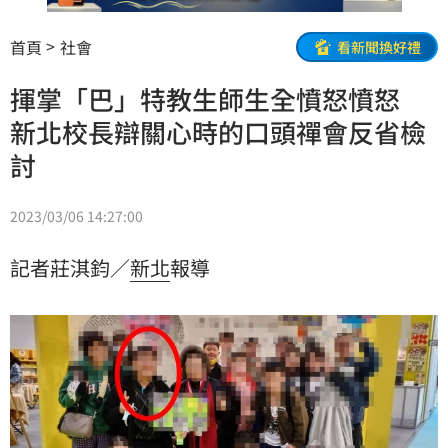
首頁
社會
看新聞換好禮
揮掌「巴」特教生師生全憤怒憤怒
新北校長辯關心時的口頭禪會反省檢
討
2023/03/06 14:27:00
記者莊淇鈞／
新北
報導