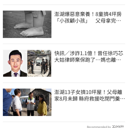
澎湖爆惡意棄養！8童擠4坪房
「小孩顧小孩」 父母拿完補
助落跑
快訊／涉詐1.1億！曾任徐巧芯
大姑律師棄保跑了…媽也離
境 桃檢發通緝
澎湖13子女擠10坪屋！父母離
家8月未歸 縣府救援吃閉門羹原
因曝
Recommended by