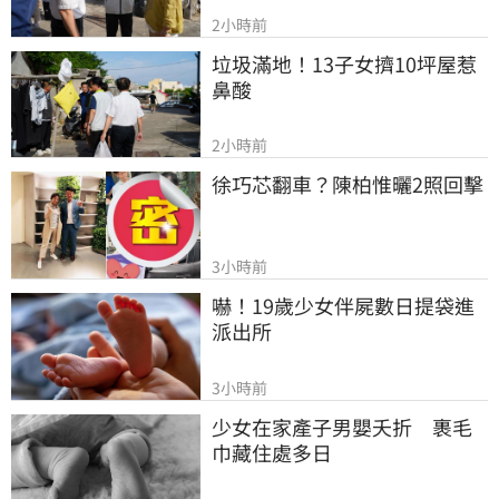
2小時前
垃圾滿地！13子女擠10坪屋惹
鼻酸
2小時前
徐巧芯翻車？陳柏惟曬2照回擊
3小時前
嚇！19歲少女伴屍數日提袋進
派出所
3小時前
少女在家產子男嬰夭折　裹毛
巾藏住處多日