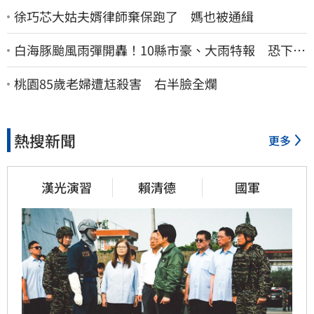
徐巧芯大姑夫婿律師棄保跑了 媽也被通緝
白海豚颱風雨彈開轟！10縣市豪、大雨特報 恐下到
明天
桃園85歲老婦遭尪殺害 右半臉全爛
熱搜新聞
更多
漢光演習
賴清德
國軍