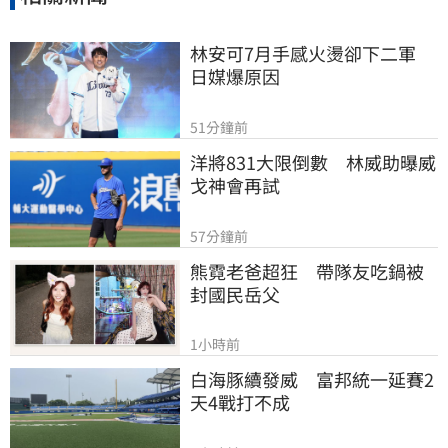
林安可7月手感火燙卻下二軍　
日媒爆原因
51分鐘前
洋將831大限倒數　林威助曝威
戈神會再試
57分鐘前
熊霓老爸超狂　帶隊友吃鍋被
封國民岳父
1小時前
白海豚續發威　富邦統一延賽2
天4戰打不成