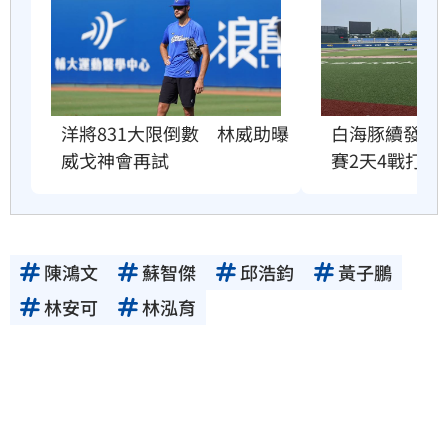
洋將831大限倒數　林威助曝
白海豚續發威
威戈神會再試
賽2天4戰打不
陳鴻文
蘇智傑
邱浩鈞
黃子鵬
林安可
林泓育