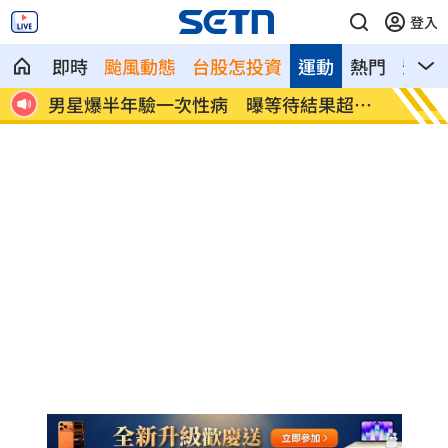
登入
即時
颱風動態
台股怎投資
運動
熱門
影音
界追
男星爆半年驗一次性病 曝等待結果超忐
佐藤二
忑
停