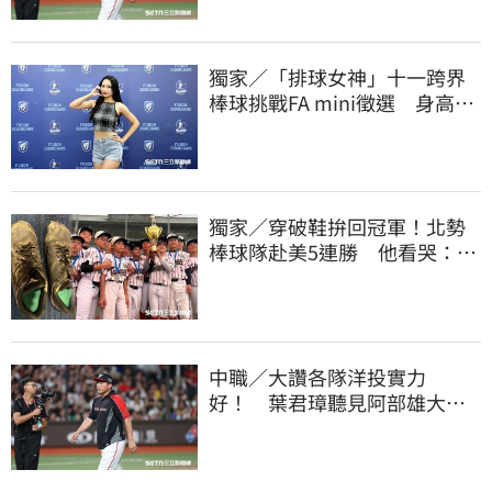
獨家／「排球女神」十一跨界
棒球挑戰FA mini徵選 身高
173竟成應援劣勢
獨家／穿破鞋拚回冠軍！北勢
棒球隊赴美5連勝 他看哭：台
灣囡仔的韌性
中職／大讚各隊洋投實力
好！ 葉君璋聽見阿部雄大被
註銷好吃驚