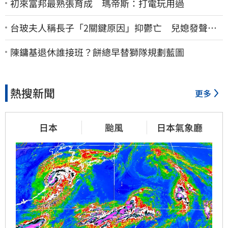
初來富邦最熟張育成 瑪帝斯：打電玩用過
台玻夫人稱長子「2關鍵原因」抑鬱亡 兒媳發聲打
臉：我從來不信⋯
陳鏞基退休誰接班？餅總早替獅隊規劃藍圖
熱搜新聞
更多
日本
颱風
日本氣象廳