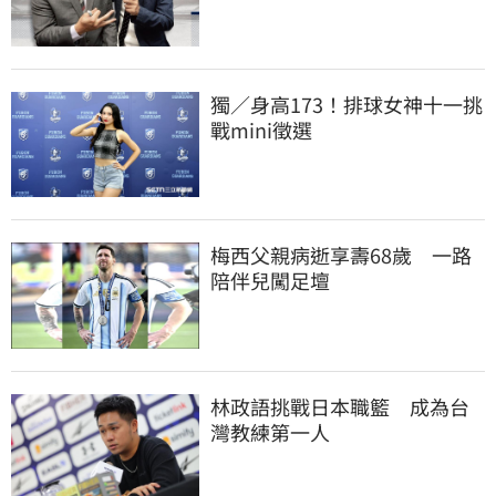
獨／身高173！排球女神十一挑
戰mini徵選
梅西父親病逝享壽68歲　一路
陪伴兒闖足壇
林政語挑戰日本職籃　成為台
灣教練第一人