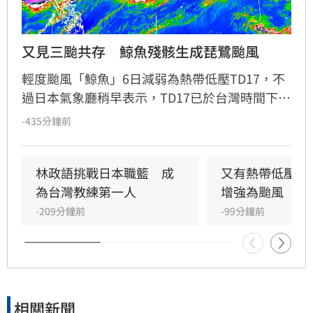
又見三颱共存　鯨魚殘骸生成琵鷺颱風
輕度颱風「鯨魚」6日減弱為熱帶低壓TD17，不
過日本氣象廳稍早表示，TD17已於台灣時間下午
14時升級今年第16號颱風「琵鷺」（Peilou），
-435分鐘前
加上原有兩個颱風「白海豚」、「昌鴻」，目前
西太平洋共有三個颱風共存。
林政語挑戰日本職籃　成
又有熱帶低壓生
為台灣教練第一人
增強為颱風
-209分鐘前
-99分鐘前
相關新聞