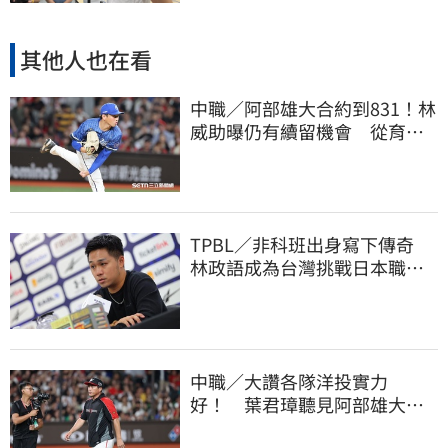
其他人也在看
中職／阿部雄大合約到831！林
威助曝仍有續留機會 從育成
上一軍獲肯定
TPBL／非科班出身寫下傳奇
林政語成為台灣挑戰日本職籃
教練第一人
中職／大讚各隊洋投實力
好！ 葉君璋聽見阿部雄大被
註銷好吃驚