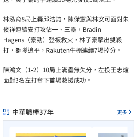
林泓育
8局上轟
邱浩鈞
，陳傑憲與
林安可
面對朱
俊祥連續安打攻佔一、三壘，Bradin
Hagens（豪勁）登板救火，林子豪擊出雙殺
打，獅隊追平，Rakuten牛棚連續7場掉分。
陳鴻文
（1-2）10局上滿壘無失分，左投王志煊
面對3名左打奪下首場救援成功。
中華職棒37年
更多