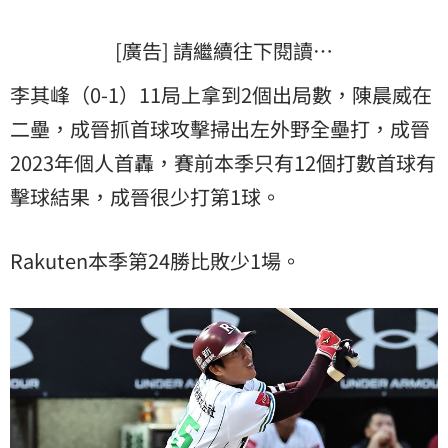
[廣告] 請繼續往下閱讀…
李其峰（0-1）11局上拿到2個出局數，陳晨威在
二壘，成晉抓首球攻擊掃出左外野全壘打，成晉
2023年個人首轟，賽前本季只有12個打數首球有
擊球結果，成晉很少打第1球。
Rakuten本季第24勝比敗少1場。