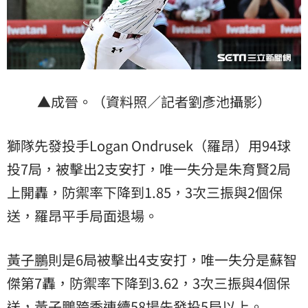
▲成晉。（資料照／記者劉彥池攝影）
獅隊先發投手Logan Ondrusek（羅昂）用94球
投7局，被擊出2支安打，唯一失分是朱育賢2局
上開轟，防禦率下降到1.85，3次三振與2個保
送，羅昂平手局面退場。
黃子鵬
則是6局被擊出4支安打，唯一失分是
蘇智
傑
第7轟，防禦率下降到3.62，3次三振與4個保
送，黃子鵬跨季連續58場先發投5局以上。