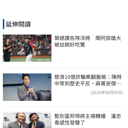
延伸閱讀
葉總讚各隊洋將　聞阿部雄大
被註銷好吃驚
慈濟10億詐騙案翻舊帳：陳時
中等到歷史平反，蔣萬安償還
2022政治利息
(2026年08月09日)
暫別富邦悍將主場轉播　潘忠
韋感性發聲了