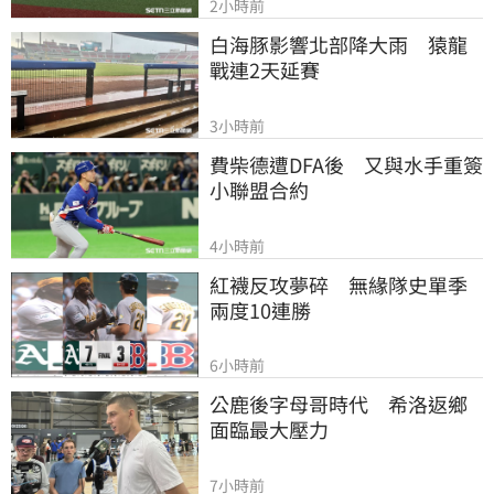
2小時前
白海豚影響北部降大雨　猿龍
戰連2天延賽
3小時前
費柴德遭DFA後　又與水手重簽
小聯盟合約
4小時前
紅襪反攻夢碎　無緣隊史單季
兩度10連勝
6小時前
公鹿後字母哥時代　希洛返鄉
面臨最大壓力
7小時前