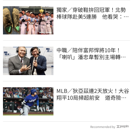
獨家／穿破鞋拚回冠軍！北勢
棒球隊赴美5連勝 他看哭：台
灣囡仔的韌性
中職／陪伴富邦悍將10年！
「喇叭」潘忠韋暫別主場轉
播 感性發聲了
MLB／狄亞茲連2天放火！大谷
翔平10局掃超前安 道奇險逃9
年來最長8連敗
Recommended by