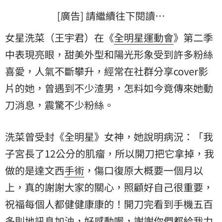
[廣告] 請繼續往下閱讀…
女星洗菜（王宇君）在《
全明星運動會
》第二季
中表現亮眼，甜美外型和陽光形象受到許多粉絲
喜愛，人氣不斷攀升，經常在社群分享cover影
片的她，曾遇到不少渣男，怎料如今竟傳來她動
刀消息，震驚不少粉絲。
洗菜曾受封《全明星》女神，她說明病況：「我
子宮長了12公分的肌瘤，所以開刀把它拿掉，我
做的是達文西
手術
，傷口復原大概要一個月以
上，真的謝謝大家的關心，照顧好自己很重要，
祝福每個人都健健康康的！開刀完看到手機五百
多則地訊息加油，好感動喔，謝謝你們都給我力