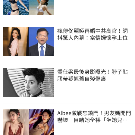
哭：沒靈魂了
瘋傳佟麗婭再婚中共高官！網
抖驚人內幕：當情婦懷孕上位
喬任梁最後身影曝光！脖子貼
膠帶疑遮蓋自殘傷痕
Albee激戰忘鎖門！男友媽開門
嚇壞 目睹她全裸「坐她兒子
身上」