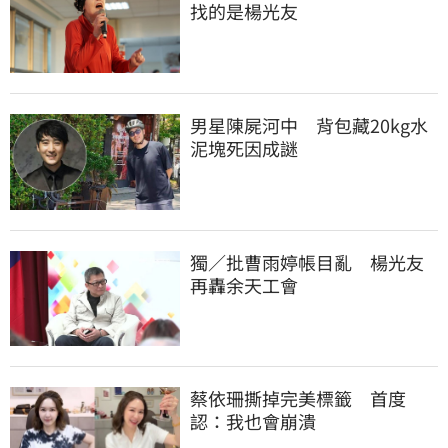
找的是楊光友
男星陳屍河中　背包藏20kg水
泥塊死因成謎
獨／批曹雨婷帳目亂　楊光友
再轟余天工會
蔡依珊撕掉完美標籤　首度
認：我也會崩潰