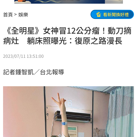
首頁
娛樂
看新聞換好禮
《全明星》女神冒12公分瘤！動刀摘
病灶 躺床照曝光：復原之路漫長
2023/07/11 13:51:00
記者鍾智凱／台北報導