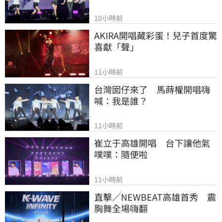
10小時前
AKIRA開唱藏彩蛋！兒子首度驚
喜獻「聲」
11小時前
台灣囡仔來了　馬蒔權開唱嗨
喊：我是誰？
11小時前
崔立于高雄開唱　台下讓他氣
噗噗：隨便啦
11小時前
直擊／NEWBEAT高雄首秀　震
胸舞全場嗨翻