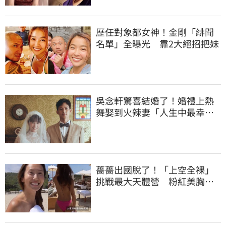
歷任對象都女神！金剛「緋聞
名單」全曝光 靠2大絕招把妹
吳念軒驚喜結婚了！婚禮上熱
舞娶到火辣妻「人生中最幸福
的時候」甜曝光
薔薔出國脫了！「上空全裸」
挑戰最大天體營 粉紅美胸被
路人狂讚