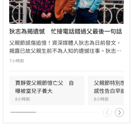
狄志為揭遺憾　忙接電話錯過父最後一句話
父親節感傷追憶！資深媒體人狄志為日前發文，
揭露已故父親生前不為人知的遺憾往事。狄志為
透露，父親一生以海為家，兩人相處時間極少，
7小時前
甚至錯過他的婚禮。直到父親罹患胃癌末期，才
坦承當年曾悄悄現身婚宴現場，因愧對家人只敢
在門外落淚。最讓狄志為心碎的是，當年陪病重
賈靜雯父親節憶亡父　自
父親節特別想他
父親曬太陽時，自己因忙於接工作電話而忽視了
曝被當兒子養大
感性告白早逝父
父親，沒想到那竟是父子最後的相處，父親回房
8小時前
8小時前
後便陷入永眠。這段錯過的對話成為他20年來心
中最深的遺憾，他以此感嘆，有些電話晚點接沒
關係，但錯過的親情與話語，可能再也無法挽
回，呼籲大眾珍惜身邊親人。