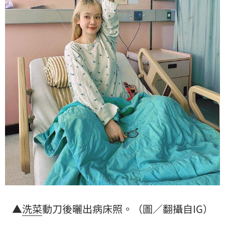
▲
洗菜
動刀後曬出病床照。（圖／翻攝自IG）