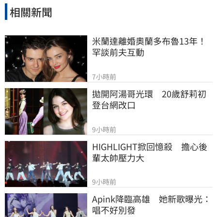
相關新聞
米蘭達離婚奧蘭多布魯13年！
罕談前夫互動
7小時前
拋開阿湯哥光環　20歲舒莉初
登台網改口
9小時前
HIGHLIGHT掀回憶殺　擔心後
輩太帥壓力大
9小時前
Apink降臨高雄　她新歌曝光：
唱不好別發