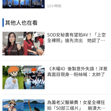
12小時前
其他人也在看
SOD女秘書有望拍AV！「上空
全裸照」搶先流出 她認了：
上班7個月沒男友
《木曜4》後製意外失誤！洋蔥
真面目現身…粉絲喊：太帥了
為籌老父醫藥費！女星全裸狂
拍「50部三級片」 崩潰大