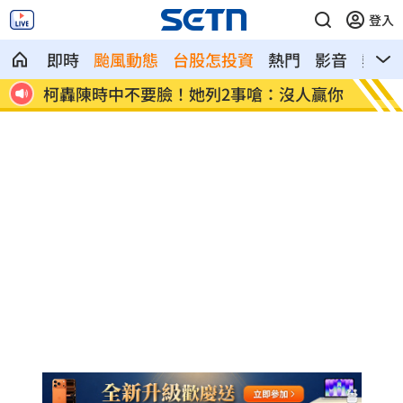
登入
即時
颱風動態
台股怎投資
熱門
影音
熱搜
人贏你
白海豚「螺旋雨帶」籠罩 12縣市豪雨特
252
報
牌