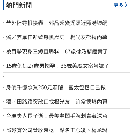
熱門新聞
更多
昔赴陸尋根挨轟 郭品超變禿頭近照嚇壞網
獨／姜厚任新歡爆黑歷史 楊光友怒揭內幕
被目擊現身三總直腸科 67歲徐乃麟證實了
15歲倒追27歲男懷孕！36歲美魔女當阿嬤了
身價千億照買250元麻糬 富太包包自己做
獨／田路路突改口找楊光友 許常德爆內幕
台玻夫人長子逝！最美老闆手腕刺青藏深意
邱瓈寬公司營收衰退 點名王心凌、楊丞琳