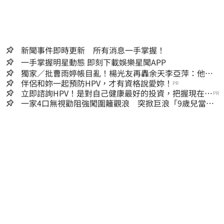
新聞事件即時更新 所有消息一手掌握！
一手掌握明星動態 即刻下載娛樂星聞APP
獨家／批曹雨婷帳目亂！楊光友再轟余天李亞萍：他們
工會跟演藝圈沒關
伴侶和妳一起預防HPV，才有資格說愛妳！
PR
立即諮詢HPV！是對自己健康最好的投資，把握現在不
PR
嫌晚！
一家4口無視勸阻強闖圍籬觀浪 突掀巨浪「9歲兒當場
遭捲入海」