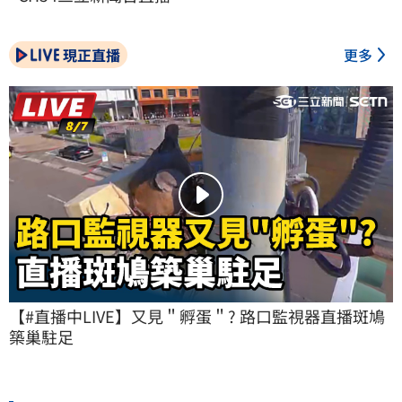
現正直播
更多
【#直播中LIVE】又見＂孵蛋＂? 路口監視器直播斑鳩
築巢駐足