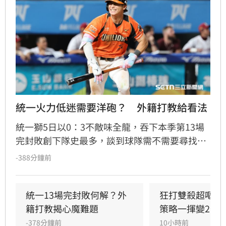
統一火力低迷需要洋砲？　外籍打教給看法
統一獅5日以0：3不敵味全龍，吞下本季第13場
完封敗創下隊史最多，談到球隊需不需要尋找洋
砲加強火力，外籍打擊教練馬修爾直言談補強不
-388分鐘前
如談現況，也認為從開季到現在只有陳傑憲的表
現較為穩定，喊話其他選手也要跳出來。
統一13場完封敗何解？外
狂打雙殺超嘔　
籍打教揭心魔難題
策略一揮變2分
-378分鐘前
10小時前