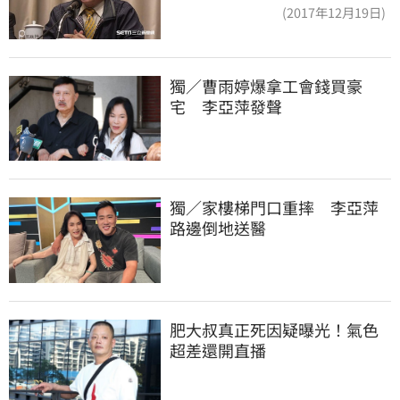
者是捐款的大眾
(2017年12月19日)
獨／曹雨婷爆拿工會錢買豪
宅　李亞萍發聲
獨／家樓梯門口重摔　李亞萍
路邊倒地送醫
肥大叔真正死因疑曝光！氣色
超差還開直播