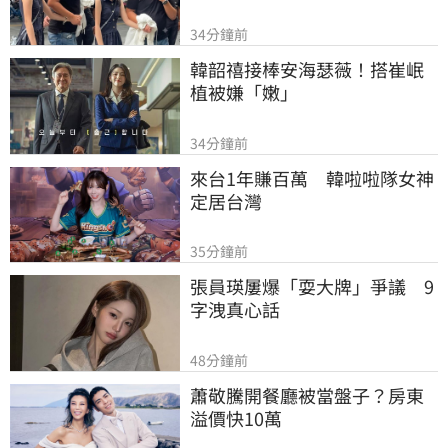
34分鐘前
韓韶禧接棒安海瑟薇！搭崔岷
植被嫌「嫩」
34分鐘前
來台1年賺百萬　韓啦啦隊女神
定居台灣
35分鐘前
張員瑛屢爆「耍大牌」爭議　9
字洩真心話
48分鐘前
蕭敬騰開餐廳被當盤子？房東
溢價快10萬