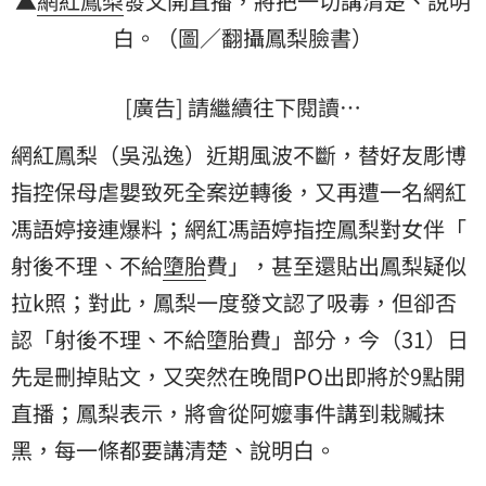
▲
網紅
鳳梨
發文開直播，將把一切講清楚、說明
白。（圖／翻攝鳳梨臉書）
[廣告] 請繼續往下閱讀…
網紅鳳梨（吳泓逸）近期風波不斷，替好友彫博
指控保母虐嬰致死全案逆轉後，又再遭一名網紅
馮語婷
接連爆料；網紅馮語婷指控鳳梨對女伴「
射後不理
、不給
墮胎
費」，甚至還貼出鳳梨疑似
拉k
照；對此，鳳梨一度發文認了吸毒，但卻否
認「射後不理、不給墮胎費」部分，今（31）日
先是刪掉貼文，又突然在晚間PO出即將於9點開
直播；鳳梨表示，將會從阿嬤事件講到栽贓抹
黑，每一條都要講清楚、說明白。