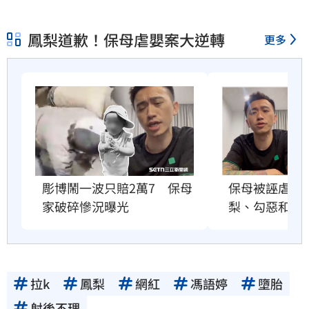
鳳梨道歉！保母虐嬰案大逆轉
更多
彫博鬧一波只賠2萬7　保母
保母被誣虐死
家破碎慘況曝光
梨、勾惡和彫
拉k
鳳梨
網紅
馮語婷
墮胎
射後不理