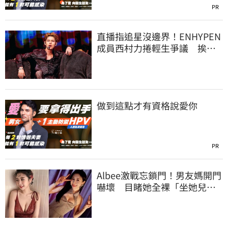
PR
直播指追星沒邊界！ENHYPEN
成員西村力捲輕生爭議 挨
批：獨厚國外粉絲
做到這點才有資格說愛你
PR
Albee激戰忘鎖門！男友媽開門
嚇壞 目睹她全裸「坐她兒子
身上」