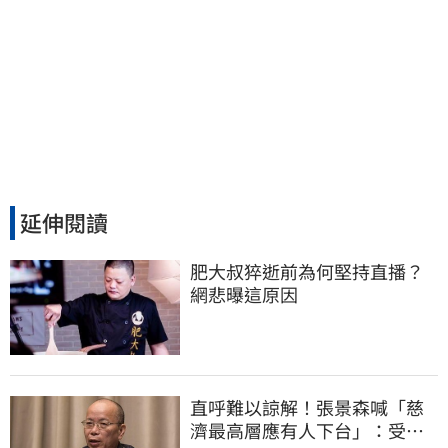
延伸閱讀
肥大叔猝逝前為何堅持直播？
網悲曝這原因
直呼難以諒解！張景森喊「慈
濟最高層應有人下台」：受害