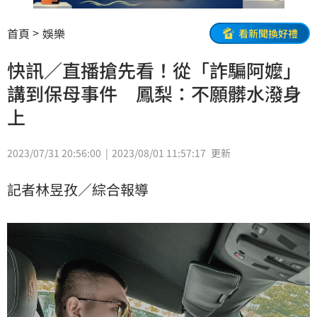
首頁
娛樂
看新聞換好禮
快訊／直播搶先看！從「詐騙阿嬤」
講到保母事件 鳳梨：不願髒水潑身
上
2023/07/31 20:56:00
2023/08/01 11:57:17
更新
記者林昱孜／綜合報導