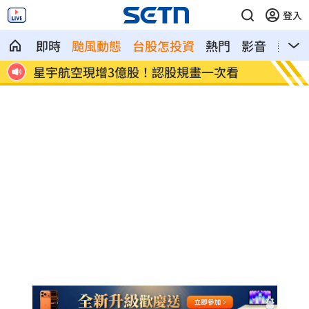
登入
即時
颱風動態
台股怎投資
熱門
影音
熱搜
接班
星宇航空現增3億股！認股規畫一次看
鄭麗文