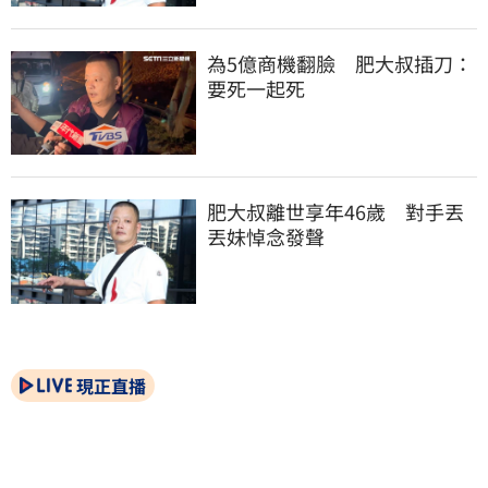
為5億商機翻臉　肥大叔插刀：
要死一起死
肥大叔離世享年46歲　對手丟
丟妹悼念發聲
現正直播