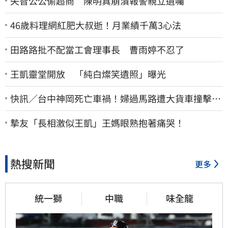
失智公公偷超商 陳明真崩潰報警親立遺囑
46歲料理網紅肥大叔逝！月業績千萬3心法
田路路批不配當工會理事長 曹雨婷不忍了
王凱靈堂開放 「純白燦笑遺照」曝光
快訊／台中神岡死亡車禍！婦過馬路遭大貨車撞擊…
下半身輾碎慘死路口
摯友「長相激似王凱」王媽眼熟抱著痛哭！
熱搜新聞
更多
統一獅
中職
味全龍