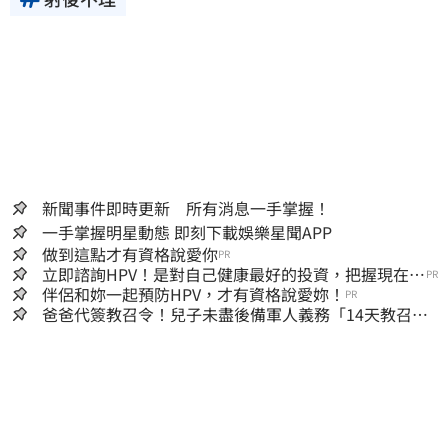
新聞事件即時更新 所有消息一手掌握！
一手掌握明星動態 即刻下載娛樂星聞APP
做到這點才有資格說愛你
PR
立即諮詢HPV！是對自己健康最好的投資，把握現在不
PR
嫌晚！
伴侶和妳一起預防HPV，才有資格說愛妳！
PR
爸爸代簽教召令！兒子未盡後備軍人義務「14天教召不
去」換3個月刑期