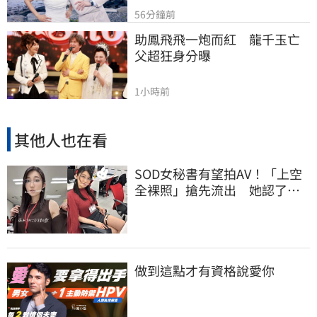
56分鐘前
助鳳飛飛一炮而紅　龍千玉亡
父超狂身分曝
1小時前
其他人也在看
SOD女秘書有望拍AV！「上空
全裸照」搶先流出 她認了：
上班7個月沒男友
做到這點才有資格說愛你