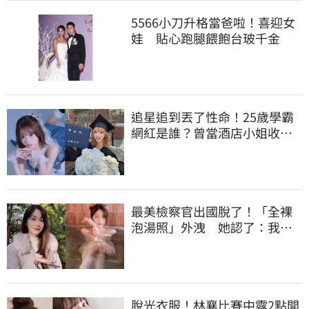
5566小刀升格當爸啦！喜迎女
娃 貼心跑腿餵飽台玻千金
追星追到丟了性命！25歲學霸
網紅是誰？曾當酒店小姐收入
破億 警方證實
最美檢察官出國脫了！「全裸
泡湯照」外洩 她認了：我一
大突破
脫光衣服！林襄比賽中露2點開