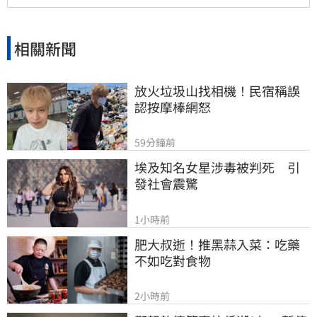
的提醒遭政治操作抹黑，如今結果公開，真相已
不言而喻。
相關新聞
放火垃圾山找相機！民宿稱誤
認按摩棒網怒
59分鐘前
埃及知名女星涉毒被判死　引
發社會震驚
1小時前
肥大叔逝！推黑蒜入菜：吃藥
不如吃對食物
2小時前