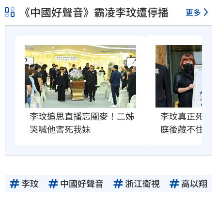
《中國好聲音》霸凌李玟遭停播
更多
李玟真正死因
李玟追思直播忘關麥！二姊
庭後藏不住了
哭喊他害死我妹
李玟
中國好聲音
浙江衛視
高以翔