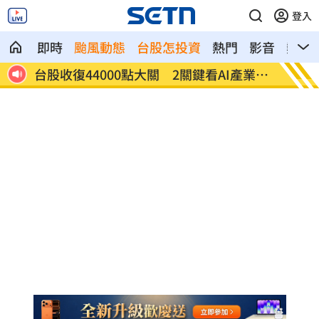
登入
即時
颱風動態
台股怎投資
熱門
影音
熱搜
I產業發
他見搶案挺身相救遭圍毆亡！嫌犯最小12
扣款
歲