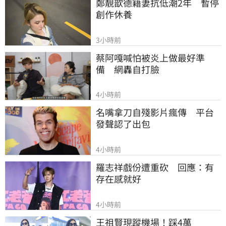
鄭靚歆德籍妻抗低潮2年　暫停
創作休養
3小時前
蔡阿嘎喊怕被炎上做最好準
備　網轟自打臉
4小時前
名嘴拿刀自殘影片瘋傳　平台
發聲認了出包
4小時前
羅志祥戲份遭重砍　回應：有
存在感就好
4小時前
王祖賢現蹤機場！踩4萬