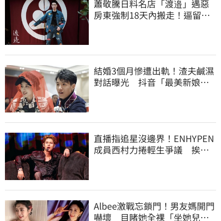
蕭敬騰日料名店「渡邉」遇惡
房東強制18天內搬走！逼留裝
潢：好聚好散
結婚3個月慘遭出軌！渣夫鹹濕
對話曝光 抖音「最美新娘」
崩潰哭了
直播指追星沒邊界！ENHYPEN
成員西村力捲輕生爭議 挨
批：獨厚國外粉絲
Albee激戰忘鎖門！男友媽開門
嚇壞 目睹她全裸「坐她兒子