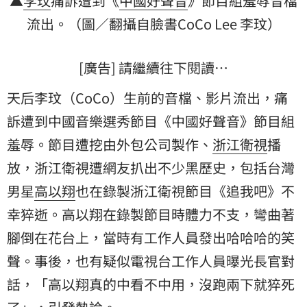
▲
李玟
痛訴遭到《
中國好聲音
》節目組羞辱音檔
流出。（圖／翻攝自臉書CoCo Lee 李玟）
[廣告] 請繼續往下閱讀…
天后李玟（CoCo）生前的音檔、影片流出，痛
訴遭到中國音樂選秀節目《中國好聲音》節目組
羞辱。節目遭挖由外包公司製作、
浙江衛視
播
放，浙江衛視遭網友扒出不少黑歷史，包括台灣
男星
高以翔
也在錄製浙江衛視節目《追我吧》不
幸猝逝。高以翔在錄製節目時體力不支，彎曲著
腳倒在花台上，當時有工作人員發出哈哈哈的笑
聲。事後，也有疑似電視台工作人員曝光長官對
話，「高以翔真的中看不中用，沒跑兩下就猝死