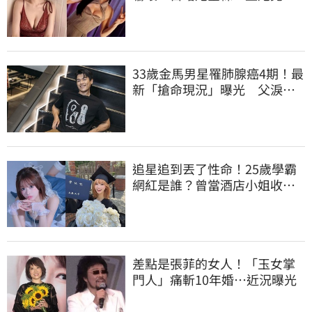
身上」
33歲金馬男星罹肺腺癌4期！最
新「搶命現況」曝光 父淚
崩：為何不是我
追星追到丟了性命！25歲學霸
網紅是誰？曾當酒店小姐收入
破億 警方證實
差點是張菲的女人！「玉女掌
門人」痛斬10年婚…近況曝光