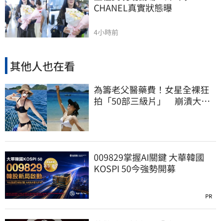
CHANEL真實狀態曝
4小時前
其他人也在看
為籌老父醫藥費！女星全裸狂
拍「50部三級片」 崩潰大
哭：沒靈魂了
009829掌握AI關鍵 大華韓國
KOSPI 50今強勢開募
PR