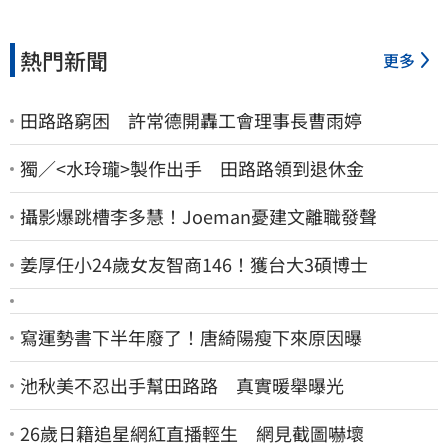
熱門新聞
更多
田路路窮困 許常德開轟工會理事長曹雨婷
獨／<水玲瓏>製作出手 田路路領到退休金
攝影爆跳槽李多慧！Joeman憂建文離職發聲
姜厚任小24歲女友智商146！獲台大3碩博士
寫運勢書下半年廢了！唐綺陽瘦下來原因曝
池秋美不忍出手幫田路路 真實暖舉曝光
26歲日籍追星網紅直播輕生 網見截圖嚇壞