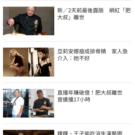
新／2天前最後露臉　網紅「肥
大叔」離世
亞莉安娜瘦成排骨精　家人急
介入：她不好
直播年賺破億！肥大叔離世　
曾連播17小時
粿粿、王子偷吃消失演藝圈　