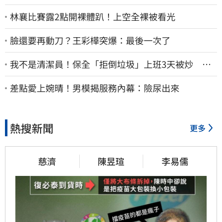
林襄比賽露2點開裸體趴！上空全裸被看光
臉還要再動刀？王彩樺突爆：最後一次了
我不是清潔員！保全「拒倒垃圾」上班3天被炒 找
法院討公道結果出爐
差點愛上婉晴！男模揭服務內幕：險尿出來
熱搜新聞
更多
慈濟
陳昱瑄
李易儒