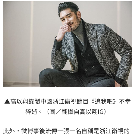
▲高以翔錄製中國浙江衛視節目《追我吧》不幸
猝逝。（圖／翻攝自高以翔IG）
此外，微博事後流傳一張一名自稱是浙江衛視的