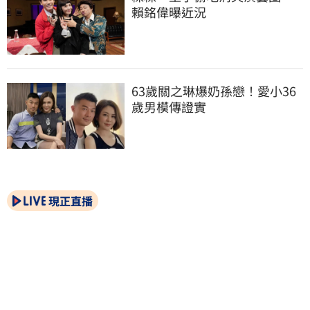
賴銘偉曝近況
63歲關之琳爆奶孫戀！愛小36
歲男模傳證實
現正直播