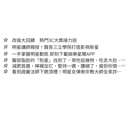
改版大回饋 熱門3C大獎接力送
明星講師親授！醒吾三立學院打造影視新星
一手掌握明星動態 即刻下載娛樂星聞APP
腹部脂肪的「剋星」找到了，常吃這幾物，吃走大肚
PR
囊，瘦出小蠻腰
減肥首選，檸檬加它，堅持一週，腰細了，瘦到你懷疑
PR
人生
看到證嚴法師下跪頂禮！明星女律揪宗教大師全家詐慈
濟…全家爽睡黃金堆