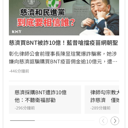
慈濟買BNT被詐10億！藍昔嗆擋疫苗網朝聖
彰化律師公會前理事長陳昱瑄驚爆詐騙案，她涉
嫌向慈濟誆騙購買BNT疫苗佣金逾10億元，遭台
中地檢署依詐欺、洗錢等罪起訴並接押。此案揭
-446分鐘前
露當年慈濟採購疫苗過程中，確實遭遇私人掮客
詐騙，引發輿論熱議。當年國民黨曾因陳時中提
醒勿信掮客而怒批政府阻擋疫苗，如今真相大
慈濟採購BNT遭詐10億　
律師勾宗教大師
白，證實慈濟確實受騙，當年國民黨指責民進黨
他：不聽衛福部勸
詐慈濟　僅她交
的貼文遭大批網友留言朝聖，戲稱是大型翻車現
-296分鐘前
-289分鐘前
場。面對詐騙真相，慈濟表達遺憾並配合調查，
林智群律師則表示時間證明一切，感嘆當年政府