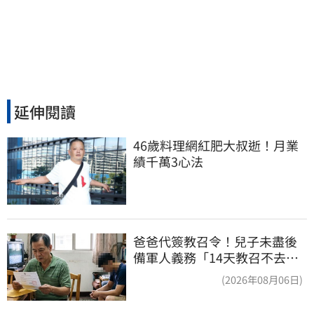
延伸閱讀
46歲料理網紅肥大叔逝！月業
績千萬3心法
爸爸代簽教召令！兒子未盡後
備軍人義務「14天教召不去」
換3個月刑期
(2026年08月06日)