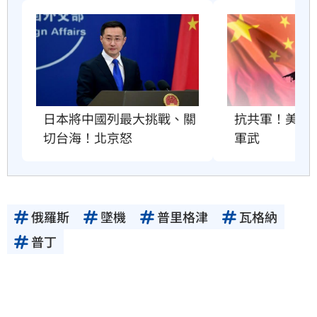
抗共軍！美國將
日本將中國列最大挑戰、關
軍武
切台海！北京怒
俄羅斯
墜機
普里格津
瓦格納
普丁