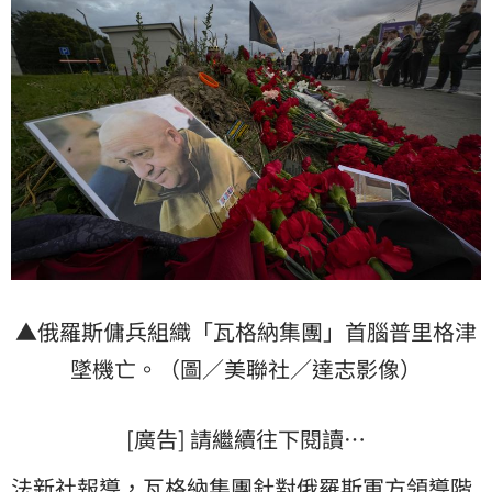
▲俄羅斯傭兵組織「瓦格納集團」首腦普里格津
墜機
亡。（圖／美聯社／達志影像）
[廣告] 請繼續往下閱讀…
法新社報導，瓦格納集團針對俄羅斯軍方領導階