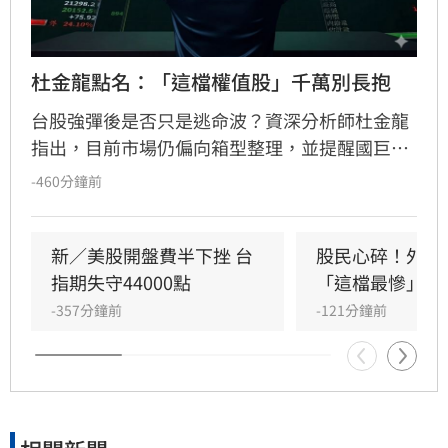
杜金龍點名：「這檔權值股」千萬別長抱
台股強彈後是否只是逃命波？資深分析師杜金龍
指出，目前市場仍偏向箱型整理，並提醒國巨雖
然獲利亮眼，但受籌碼與槓桿因素影響，不建議
-460分鐘前
長期抱股，同時也提醒留意力積電及高度依賴創
辦人的企業風險。（記者唐家興）
新／美股開盤費半下挫 台
股民心碎！外資
指期失守44000點
「這檔最慘」
-357分鐘前
-121分鐘前