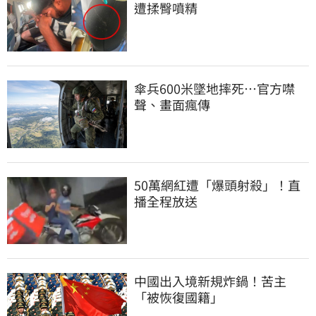
遭揉臀噴精
傘兵600米墜地摔死…官方噤
聲、畫面瘋傳
50萬網紅遭「爆頭射殺」！直
播全程放送
中國出入境新規炸鍋！苦主
「被恢復國籍」