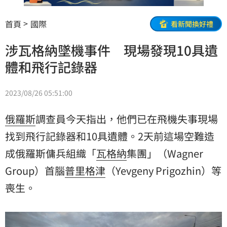
首頁
國際
看新聞換好禮
涉瓦格納墜機事件 現場發現10具遺
體和飛行記錄器
2023/08/26 05:51:00
俄羅斯
調查員今天指出，他們已在飛機失事現場
找到飛行記錄器和10具遺體。2天前這場空難造
成俄羅斯傭兵組織「
瓦格納
集團」（Wagner
Group）首腦
普里格津
（Yevgeny Prigozhin）等
喪生。