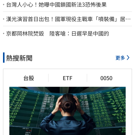
台灣人小心！她曝中國鎖國新法3恐怖後果
漢光演習首日出包！國軍現役主戰車「噴裝備」居民
撿到零件…軍方說話了
京都岡林院焚毀 陸客嗆：日遲早是中國的
熱搜新聞
更多
台股
ETF
0050