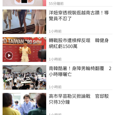
55分鐘前
洋妞穿透視裝逛越南古蹟！導
覽員不忍了
1小時前
轉戰股市遭槓桿反噬　韓健身
網紅虧1500萬
1小時前
南韓酷暑！身障男輪椅翻覆　2
小時曝曬亡
1小時前
高市早苗勘災掀論戰　官邸駁
只待3分鐘
1小時前