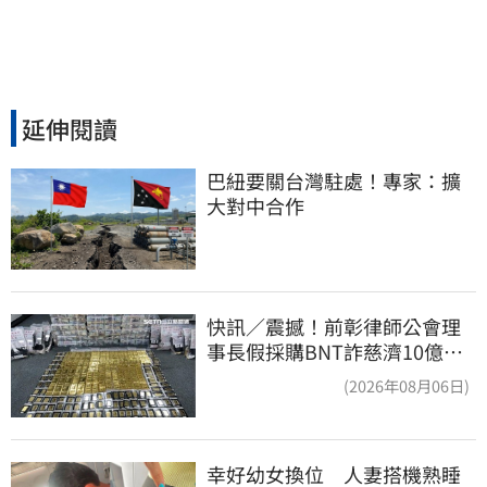
延伸閱讀
巴紐要關台灣駐處！專家：擴
大對中合作
快訊／震撼！前彰律師公會理
事長假採購BNT詐慈濟10億、
洗錢囤232kg黃金
(2026年08月06日)
幸好幼女換位　人妻搭機熟睡