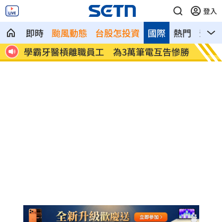
登入
即時
颱風動態
台股怎投資
國際
熱門
影音
降風
學霸牙醫槓離職員工 為3萬筆電互告慘勝
俄羅斯