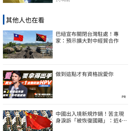
其他人也在看
巴紐宣布關閉台灣駐處！專
家：預示擴大對中經貿合作
做到這點才有資格說愛你
PR
中國出入境新規炸鍋！苦主現
身淚訴「被恢復國籍」：近4億
資產全停擺