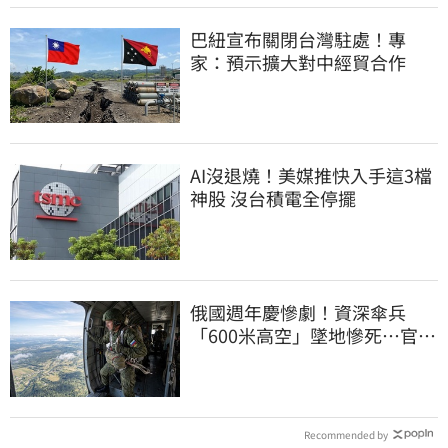
巴紐宣布關閉台灣駐處！專
家：預示擴大對中經貿合作
AI沒退燒！美媒推快入手這3檔
神股 沒台積電全停擺
俄國週年慶慘劇！資深傘兵
「600米高空」墜地慘死…官方
噤聲、畫面瘋傳
Recommended by