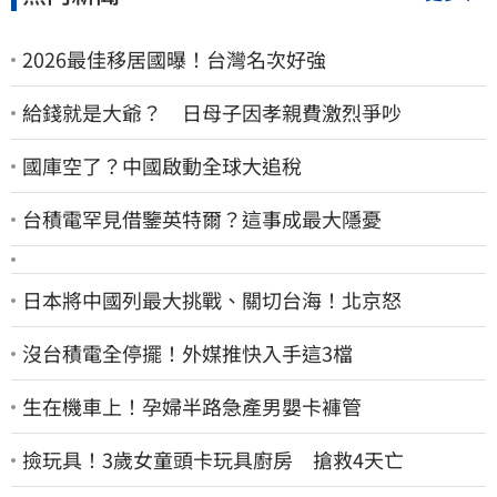
2026最佳移居國曝！台灣名次好強
給錢就是大爺？ 日母子因孝親費激烈爭吵
國庫空了？中國啟動全球大追稅
台積電罕見借鑒英特爾？這事成最大隱憂
日本將中國列最大挑戰、關切台海！北京怒
沒台積電全停擺！外媒推快入手這3檔
生在機車上！孕婦半路急產男嬰卡褲管
撿玩具！3歲女童頭卡玩具廚房 搶救4天亡