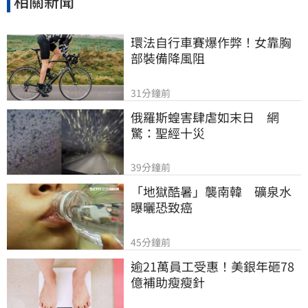
相關新聞
環法自行車賽爆作弊！女靠胸
部裝備降風阻
31分鐘前
俄羅斯蝗害肆虐如末日　網
驚：聖經十災
39分鐘前
「地獄酷暑」襲南韓　礦泉水
曝曬恐致癌
45分鐘前
逾21萬員工受惠！美銀年砸78
億補助瘦瘦針