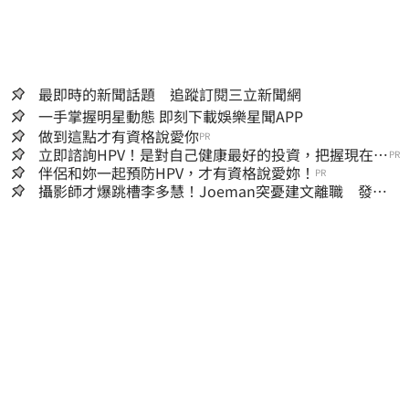
最即時的新聞話題 追蹤訂閱三立新聞網
一手掌握明星動態 即刻下載娛樂星聞APP
做到這點才有資格說愛你
PR
立即諮詢HPV！是對自己健康最好的投資，把握現在不
PR
嫌晚！
伴侶和妳一起預防HPV，才有資格說愛妳！
PR
攝影師才爆跳槽李多慧！Joeman突憂建文離職 發聲
「其實我很清楚」