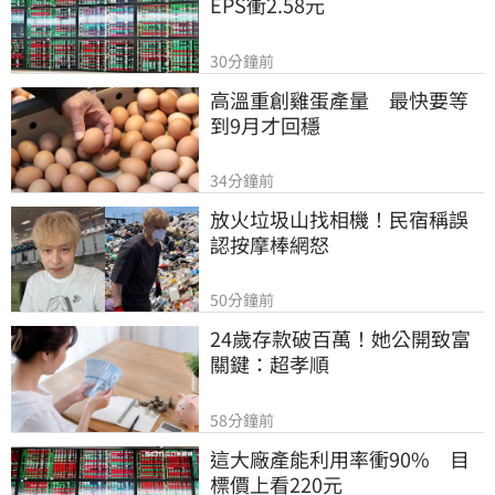
EPS衝2.58元
30分鐘前
高溫重創雞蛋產量　最快要等
到9月才回穩
34分鐘前
放火垃圾山找相機！民宿稱誤
認按摩棒網怒
50分鐘前
24歲存款破百萬！她公開致富
關鍵：超孝順
58分鐘前
這大廠產能利用率衝90%　目
標價上看220元