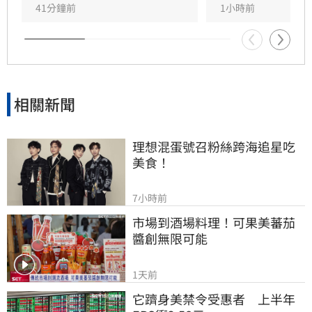
41分鐘前
1小時前
相關新聞
理想混蛋號召粉絲跨海追星吃
美食！
7小時前
市場到酒場料理！可果美蕃茄
醬創無限可能
1天前
它躋身美禁令受惠者　上半年