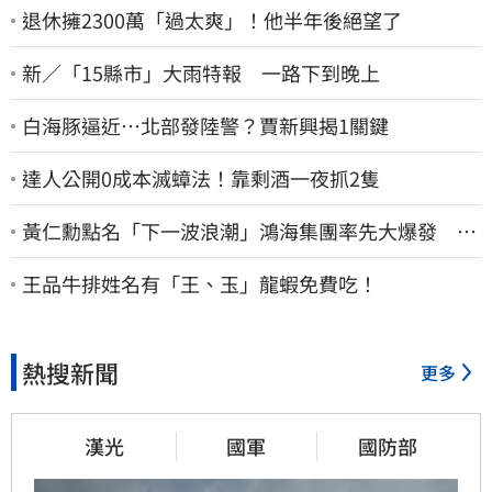
退休擁2300萬「過太爽」！他半年後絕望了
新／「15縣市」大雨特報 一路下到晚上
白海豚逼近…北部發陸警？賈新興揭1關鍵
達人公開0成本滅蟑法！靠剩酒一夜抓2隻
黃仁勳點名「下一波浪潮」鴻海集團率先大爆發 台
股這族群全面噴出
王品牛排姓名有「王、玉」龍蝦免費吃！
熱搜新聞
更多
漢光
國軍
國防部