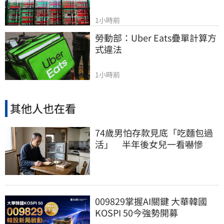
1小時前
勞動部：Uber Eats疊單計算方
式違法
1小時前
其他人也在看
74歲男怕存款見底「吃麵包過
活」 半年後女兒一看嚇慘
009829掌握AI關鍵 大華韓國
KOSPI 50今強勢開募