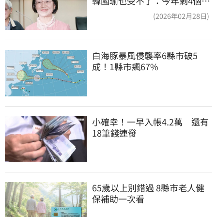
韓國瑜也受不了：今年剩4個月
你思考一下
(2026年02月28日)
白海豚暴風侵襲率6縣市破5
成！1縣市飆67%
小確幸！一早入帳4.2萬　還有
18筆錢連發
65歲以上別錯過 8縣市老人健
保補助一次看