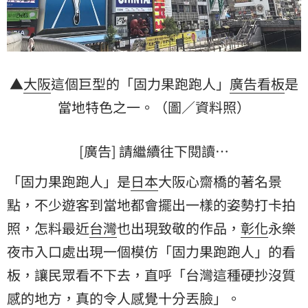
▲
大阪
這個巨型的「固力果跑跑人」
廣告
看板
是
當地特色之一。（圖／資料照）
[廣告] 請繼續往下閱讀…
「固力果跑跑人」是
日本
大阪心齋橋的著名景
點，不少遊客到當地都會擺出一樣的姿勢打卡拍
照，怎料最近
台灣
也出現致敬的作品，
彰化
永樂
夜市入口處出現一個模仿「固力果跑跑人」的看
板，讓民眾看不下去，直呼「台灣這種硬抄沒質
感的地方，真的令人感覺十分丟臉」。