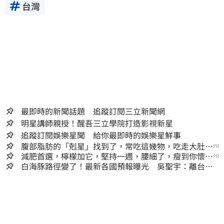
台灣
最即時的新聞話題 追蹤訂閱三立新聞網
明星講師親授！醒吾三立學院打造影視新星
追蹤訂閱娛樂星聞 給你最即時的娛樂星鮮事
腹部脂肪的「剋星」找到了，常吃這幾物，吃走大肚
PR
囊，瘦出小蠻腰
減肥首選，檸檬加它，堅持一週，腰細了，瘦到你懷疑
PR
人生
白海豚路徑變了！最新各國預報曝光 吳聖宇：離台灣
又更近一點