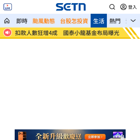
登入
即時
颱風動態
台股怎投資
生活
熱門
影音
12
扣款人數狂增4成 國泰小龍基金布局曝光
車是我
費