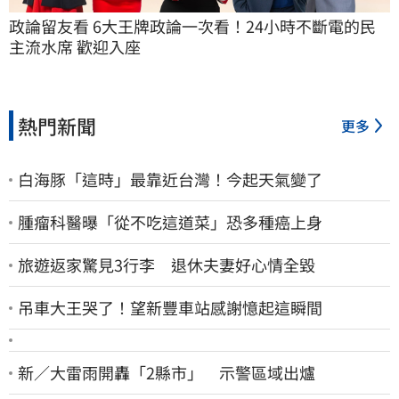
政論留友看 6大王牌政論一次看！24小時不斷電的民
主流水席 歡迎入座
熱門新聞
更多
白海豚「這時」最靠近台灣！今起天氣變了
腫瘤科醫曝「從不吃這道菜」恐多種癌上身
旅遊返家驚見3行李 退休夫妻好心情全毀
吊車大王哭了！望新豐車站感謝憶起這瞬間
新／大雷雨開轟「2縣市」 示警區域出爐