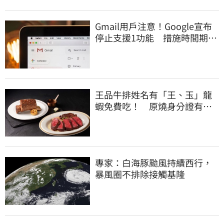
Gmail用戶注意！Google宣布
停止支援1功能 措施時間期限
曝光
王品牛排姓名有「王、玉」龍
蝦免費吃！ 原燒身分證有
「8」招待海鮮
專家：白海豚颱風持續西行，
暴風圈不排除接觸基隆