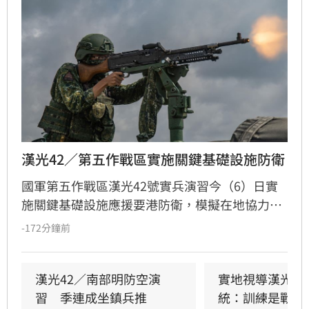
漢光42／第五作戰區實施關鍵基礎設施防衛
國軍第五作戰區漢光42號實兵演習今（6）日實
施關鍵基礎設施應援要港防衛，模擬在地協力者
襲擾港區重要設施，由港務警察先期應處，並依
-172分鐘前
機制向第五作戰區請求應援，戰備部隊迅速投入
應援，驗證軍警消及海巡協同重要目標防護能
力。
漢光42／南部明防空演
實地視導漢光演
習　季連成坐鎮兵推
統：訓練是戰力