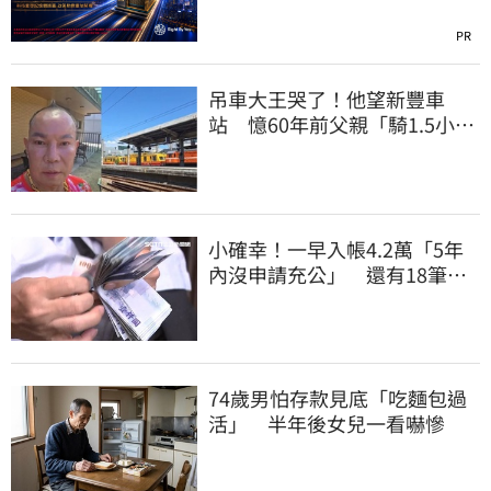
PR
吊車大王哭了！他望新豐車
站 憶60年前父親「騎1.5小時
單車載他圓夢」
小確幸！一早入帳4.2萬「5年
內沒申請充公」 還有18筆錢
連發到8月底
74歲男怕存款見底「吃麵包過
活」 半年後女兒一看嚇慘