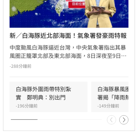
新／白海豚近北部海面！氣象署發豪雨特報
中度颱風白海豚逼近台灣，中央氣象署指出其暴
風圈正籠罩北部及東北部海面，8日深夜至9日白
天是影響最劇烈時刻。受外圍環流影響，中北部
-288分鐘前
山區恐現大豪雨，新竹苗栗累積雨量上看350毫
米，花東地區則受沉降作用影響，持續出現38度
極端高溫。沿海地區風浪強勁，基隆北海岸掀起
白海豚外圍雨帶特別紮
白海豚暴風圈縮
6米巨浪，適逢年度大潮，低窪地區務必慎防積
實　鄭明典：別出門
署揭「降雨熱區
淹水。預計颱風將於9日晚間登陸中國後減弱，
-196分鐘前
-149分鐘前
北部降雨有望在10日清晨趨緩，提醒民眾父親節
連假期間避免前往山區及海邊活動，並隨時留意
氣象署最新發布的豪雨特報與防颱資訊，確保生