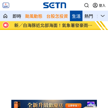
登入
即時
颱風動態
台股怎投資
生活
熱門
影音
像台
新／白海豚近北部海面！氣象署發豪雨特
南電Q
報