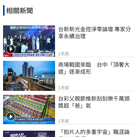
命財產安全。
相關新聞
台新新光金控淨零論壇 專家分
享永續治理
1天前
商場戰國來臨　台中「頂奢大
道」逐漸成形
1天前
台彩父親節推新刮刮樂千萬頭
獎超「爸」氣
1天前
「拍片人的多重宇宙」職涯論