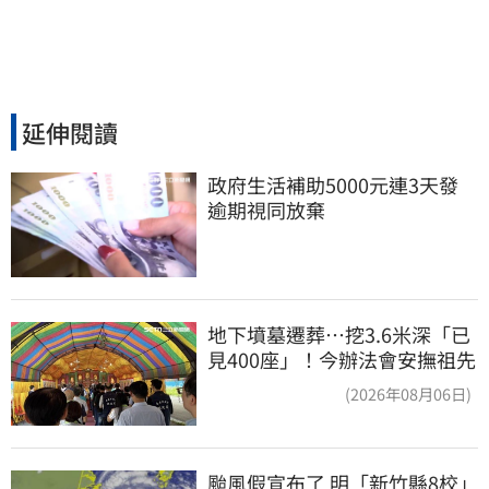
延伸閱讀
政府生活補助5000元連3天發 
逾期視同放棄
地下墳墓遷葬…挖3.6米深「已
見400座」！今辦法會安撫祖先
(2026年08月06日)
颱風假宣布了 明「新竹縣8校」