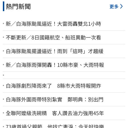
熱門新聞
更多
新／白海豚颱風逼近！大雷雨轟雙北1小時
不斷更新／8日國籍航空、船班異動一次看
白海豚颱風擺盪逼近！雨到「這時」才趨緩
新／白海豚雨彈開轟！10縣市豪、大雨特報
白海豚劇烈降雨來了 8縣市大雨特報開炸
白海豚外圍雨帶特別紮實 鄭明典：別出門
全聯阿嬤級洗碗精 客人讚去油力強用45年
73歲首過父親節 他找亡妻淚：今天好快樂