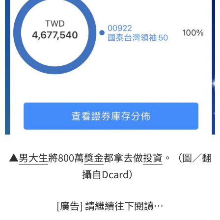
▲
男大生
將800萬
獎金
都拿去做
投資
。（圖／翻
攝自Dcard）
[廣告] 請繼續往下閱讀…