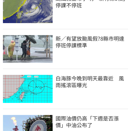
停課不停班
新／有望放颱風假?8縣市明達
停班停課標準
白海豚今晚到明天最靠近　風
雨搖滾區曝光
國際油價仍高「下週是否漲
價」中油公布了