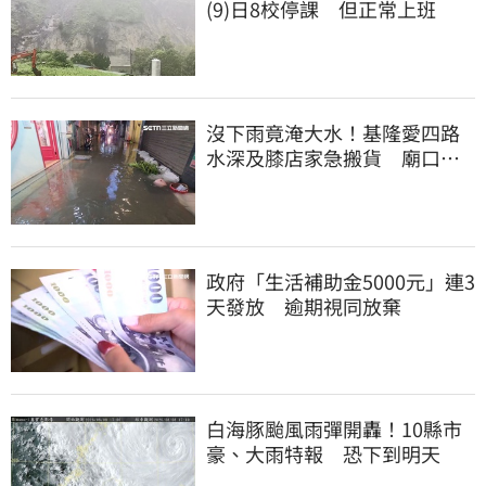
(9)日8校停課 但正常上班
沒下雨竟淹大水！基隆愛四路
水深及膝店家急搬貨 廟口夜
市封路改道
政府「生活補助金5000元」連3
天發放 逾期視同放棄
白海豚颱風雨彈開轟！10縣市
豪、大雨特報 恐下到明天