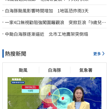
白海豚颱風影響時間增加 1地區恐炸雨3天
一家4口無視勸阻強闖圍籬觀浪 突掀巨浪「9歲兒當
場遭捲入海」
中颱白海豚逐漸逼近 北市工地鷹架突倒塌
熱搜新聞
更多
颱風
白海豚
氣象署