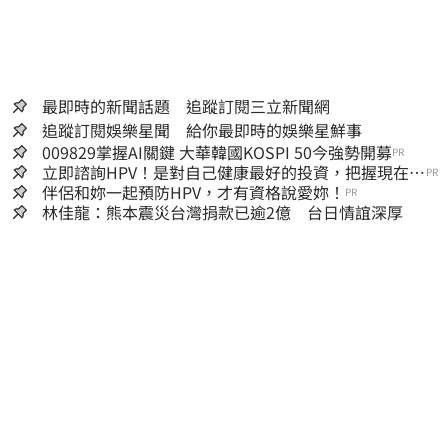
最即時的新聞話題 追蹤訂閱三立新聞網
追蹤訂閱娛樂星聞 給你最即時的娛樂星鮮事
009829掌握AI關鍵 大華韓國KOSPI 50今強勢開募
PR
立即諮詢HPV！是對自己健康最好的投資，把握現在不
PR
嫌晚！
伴侶和妳一起預防HPV，才有資格說愛妳！
PR
林佳龍：熊本震災台灣捐款已逾2億 台日情誼深厚