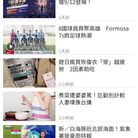
壇9/12登場！
1天前
8國球員齊聚高雄　Formosa 
7s掀足球熱潮
1天前
遊日瘋買恢復衣「穿」越疲
勞　2因素助旺
2小時前
煮菜遭婆婆罵！尫勸別計較　
人妻嘆像台傭
3小時前
新／白海豚近北部海面！氣象
署發豪雨特報