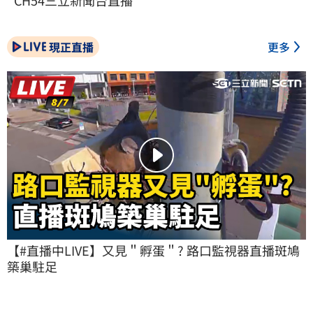
CH54三立新聞台直播
現正直播
更多
【#直播中LIVE】又見＂孵蛋＂? 路口監視器直播斑鳩
築巢駐足