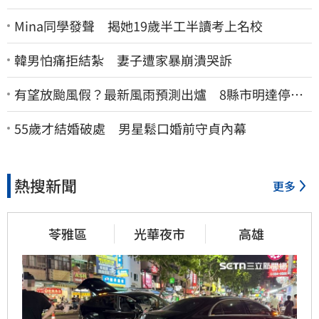
Mina同學發聲 揭她19歲半工半讀考上名校
韓男怕痛拒結紮 妻子遭家暴崩潰哭訴
有望放颱風假？最新風雨預測出爐 8縣市明達停班
停課標準
55歲才結婚破處 男星鬆口婚前守貞內幕
熱搜新聞
更多
苓雅區
光華夜市
高雄