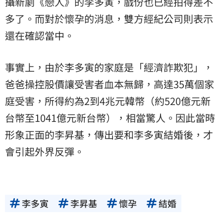
攝新劇《戀人》的李多寅，戲份也已經拍得差不
多了。而對於懷孕的消息，雙方經紀公司則表示
還在確認當中。
事實上，由於李多寅的家庭是「經濟詐欺犯」，
爸爸操控股價讓受害者血本無歸，高達35萬個家
庭受害，所得約為2到4兆元韓幣（約520億元新
台幣至1041億元新台幣），相當驚人。因此當時
形象正面的李昇基，傳出要和李多寅結婚後，才
會引起外界反彈。
李多寅
李昇基
懷孕
結婚