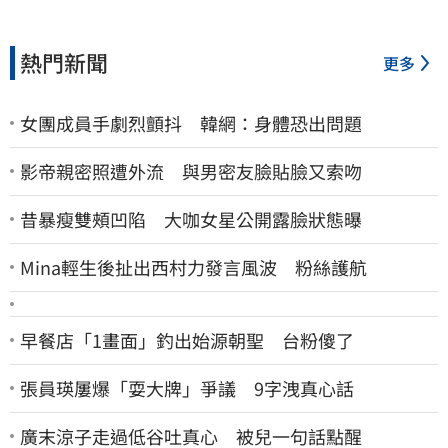
熱門新聞
更多
女團成員手劇烈顫抖 韓網：身體恐出問題
影帝親密照遭外流 與男密友臉貼臉又索吻
昔暴瘦雙頰凹陷 大咖女星公開露臉狀態曝
Mina輕生後扯出西村力發言風波 粉絲護航
早餐店「1畫面」釣出始源朝聖 台粉傻了
張員瑛屢爆「耍大牌」爭議 9字洩真心話
廣末涼子走過低谷吐真心 被兒一句話點醒