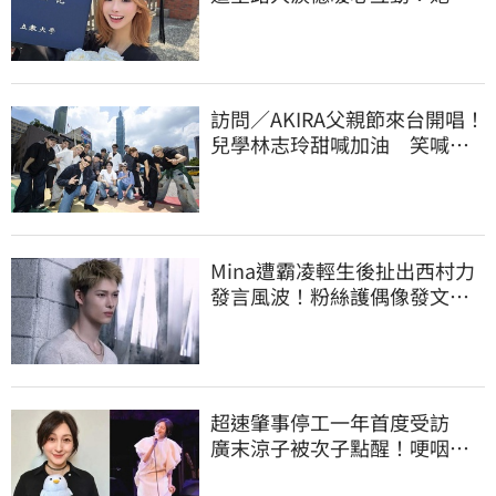
的很善良
訪問／AKIRA父親節來台開唱！
兒學林志玲甜喊加油 笑喊：
還檢查我演出
Mina遭霸凌輕生後扯出西村力
發言風波！粉絲護偶像發文：
言論遭惡意扭曲
超速肇事停工一年首度受訪
廣末涼子被次子點醒！哽咽吐
露：不再裝完美