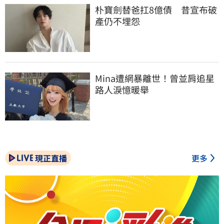
朴寶劍替爸扛8億債　昔宣布破
產仍不埋怨
Mina遭網暴離世！曾並肩追星
路人淚憶暖舉
現正直播
更多