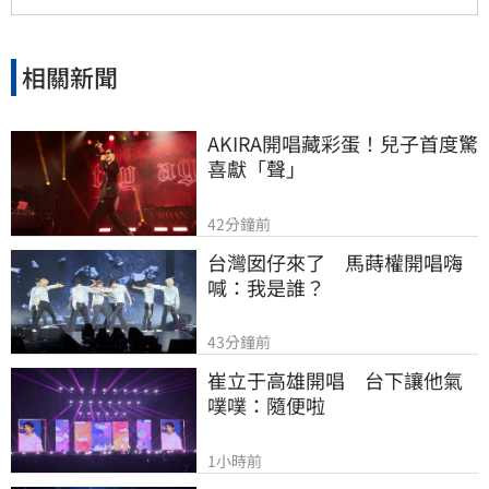
相關新聞
AKIRA開唱藏彩蛋！兒子首度驚
喜獻「聲」
42分鐘前
台灣囡仔來了　馬蒔權開唱嗨
喊：我是誰？
43分鐘前
崔立于高雄開唱　台下讓他氣
噗噗：隨便啦
1小時前