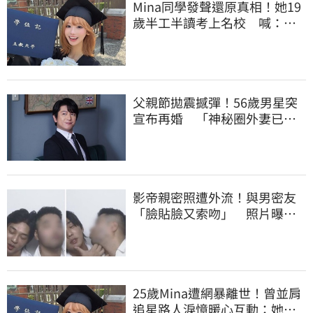
Mina同學發聲還原真相！她19
歲半工半讀考上名校 喊：不
是大家說的那樣
父親節拋震撼彈！56歲男星突
宣布再婚 「神秘圈外妻已懷
孕」他升格當爸
影帝親密照遭外流！與男密友
「臉貼臉又索吻」 照片曝光
震撼韓網
25歲Mina遭網暴離世！曾並肩
追星路人淚憶暖心互動：她真