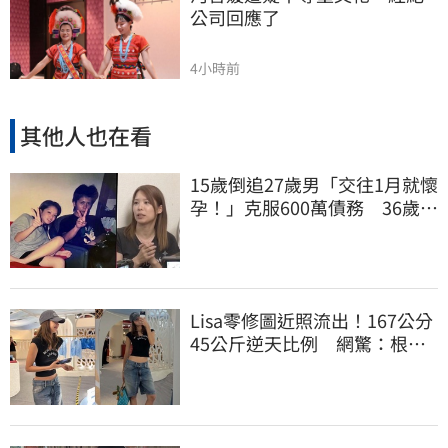
公司回應了
4小時前
其他人也在看
15歲倒追27歲男「交往1月就懷
孕！」克服600萬債務 36歲美
魔女當阿嬤了
Lisa零修圖近照流出！167公分
45公斤逆天比例 網驚：根本
薄到快消失