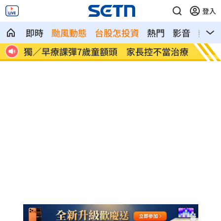
登入
即時
颱風動態
台股怎投資
熱門
影音
熱搜
理困
獨／早療課彈7歲童額頭 家長控不當治療
AKI
「聲」