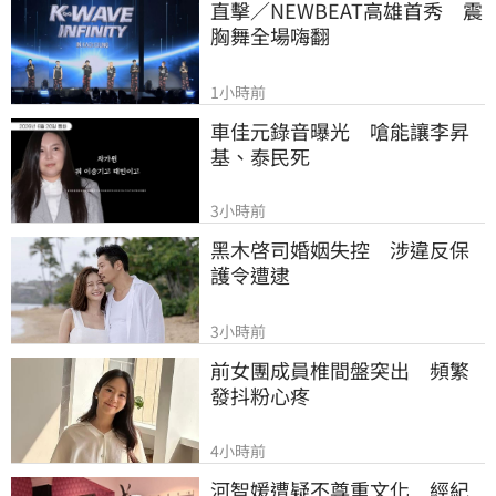
直擊／NEWBEAT高雄首秀　震
胸舞全場嗨翻
1小時前
車佳元錄音曝光　嗆能讓李昇
基、泰民死
3小時前
黑木啓司婚姻失控　涉違反保
護令遭逮
3小時前
前女團成員椎間盤突出　頻繁
發抖粉心疼
4小時前
河智媛遭疑不尊重文化　經紀