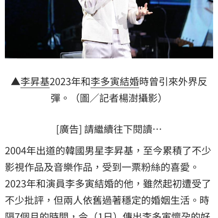
▲
李昇基
2023年和
李多寅
結婚
時曾引來外界反
彈。（圖／記者楊澍攝影）
[廣告] 請繼續往下閱讀…
2004年出道的韓國男星李昇基，至今累積了不少
影視作品及音樂作品，受到一票粉絲的喜愛。
2023年和演員李多寅結婚的他，雖然起初遭受了
不少批評，但兩人依舊過著穩定的婚姻生活。時
隔7個月的時間，今（1日）傳出李多寅
懷孕
的好