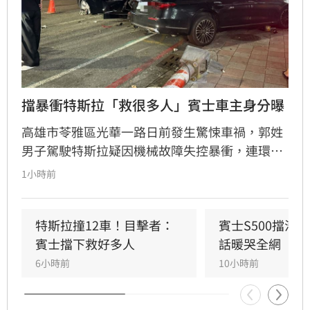
擋暴衝特斯拉「救很多人」賓士車主身分曝
高雄市苓雅區光華一路日前發生驚悚車禍，郭姓
男子駕駛特斯拉疑因機械故障失控暴衝，連環撞
擊12輛汽機車及單車，所幸僅造成3人輕傷。肇
1小時前
事車輛最終撞上停放路邊的賓士車才停下，避免
衝入熱鬧的光華夜市。該名賓士車主身分隨後曝
光，竟是擁有1.4萬粉絲的網紅「超級土豆粉」，
特斯拉撞12車！目擊者：
賓士S500擋浩
同時也是嘉義知名甜甜圈店老闆。
賓士擋下救好多人
話暖哭全網
6小時前
10小時前