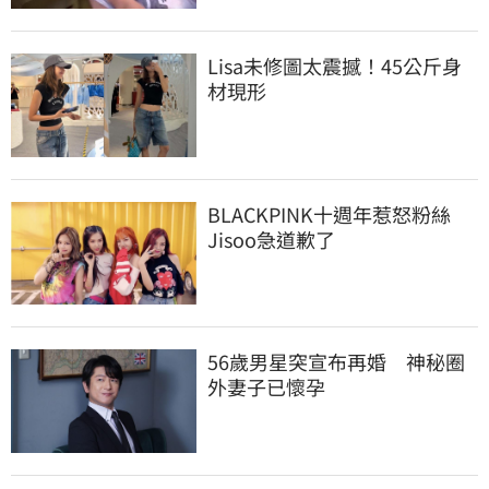
Lisa未修圖太震撼！45公斤身
材現形
BLACKPINK十週年惹怒粉絲　
Jisoo急道歉了
56歲男星突宣布再婚　神秘圈
外妻子已懷孕