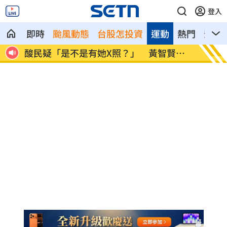
登入
即時
颱風動態
台股怎投資
運動
熱門
影音
」
酸民疑「是不是有她X照？」 黃智賢回
歐洲最
嗆
冠