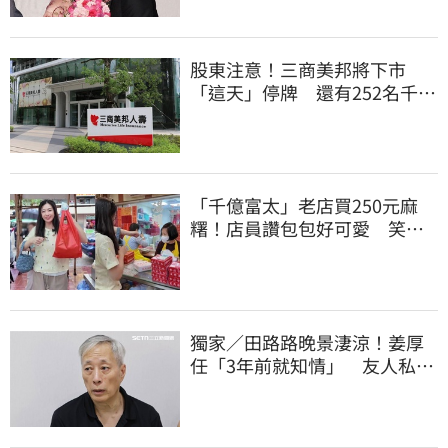
股東注意！三商美邦將下市
「這天」停牌 還有252名千張
大戶
「千億富太」老店買250元麻
糬！店員讚包包好可愛 笑
回：我自己做的
獨家／田路路晚景淒涼！姜厚
任「3年前就知情」 友人私下
援助內幕曝光