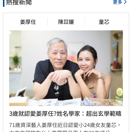
熱搜新聞
更多
姜厚任
陳苡孋
童芯
3歲就認愛姜厚任?姓名學家：超出玄學範疇
71歲資深藝人姜厚任近日認愛小24歲女友童芯，