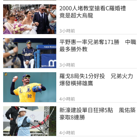
2000人堵教堂搶看C羅婚禮　
竟是超大烏龍
3小時前
平野惠一率兄弟奪171勝　中職
最多勝外教
3小時前
羅戈8局失1分好投　兄弟火力
爆發橫掃雄鷹
4小時前
新濠建設單日狂掃5點　風佑築
豪取8連勝
4小時前