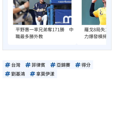
平野惠一率兄弟奪171勝　中
羅戈8局失1
職最多勝外教
力爆發橫掃雄
台灣
菲律賓
亞錦賽
得分
劉基鴻
拿莫伊漾