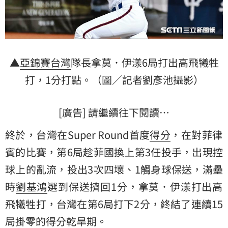
▲
亞錦賽
台灣
隊長拿莫．伊漾6局打出高飛犧牲
打，1分打點。（圖／記者劉彥池攝影）
[廣告] 請繼續往下閱讀…
終於，台灣在Super Round首度
得分
，在對
菲律
賓
的比賽，第6局趁菲國換上第3任投手，出現控
球上的亂流，投出3次四壞、1觸身球保送，滿壘
時
劉基鴻
選到保送擠回1分，拿莫．伊漾打出高
飛犧牲打，台灣在第6局打下2分，終結了連續15
局掛零的得分乾旱期。