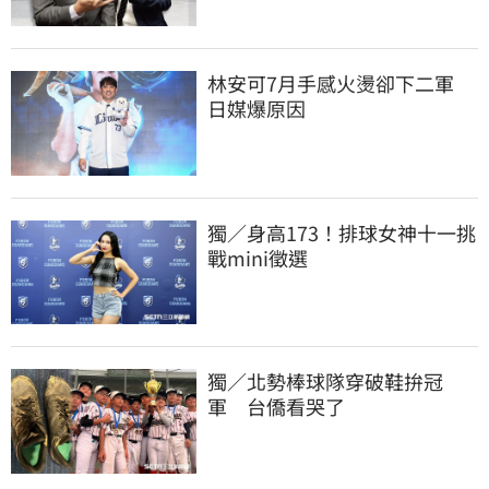
林安可7月手感火燙卻下二軍　
日媒爆原因
獨／身高173！排球女神十一挑
戰mini徵選
獨／北勢棒球隊穿破鞋拚冠
軍　台僑看哭了