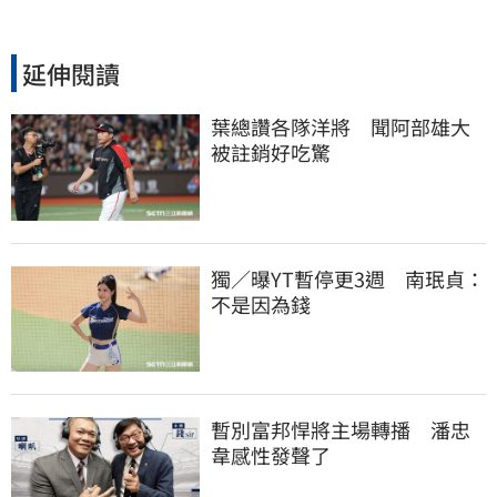
延伸閱讀
葉總讚各隊洋將　聞阿部雄大
被註銷好吃驚
獨／曝YT暫停更3週　南珉貞：
不是因為錢
暫別富邦悍將主場轉播　潘忠
韋感性發聲了