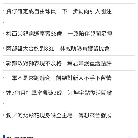
費仔確定成自由球員 下一步動向引人關注
梅西父親病逝享壽68歲 一路陪伴兒闖足壇
阿部雄大合約到831 林威助曝有續留機會
郭郁政對獅表現不及格 葉君璋說重話點評
一軍不是來跑龍套 餅總對新人不手下留情
連3個月打擊率飆破3成 江坤宇點復活關鍵
獨／河北彩花現身味全主場 傳想來台發展