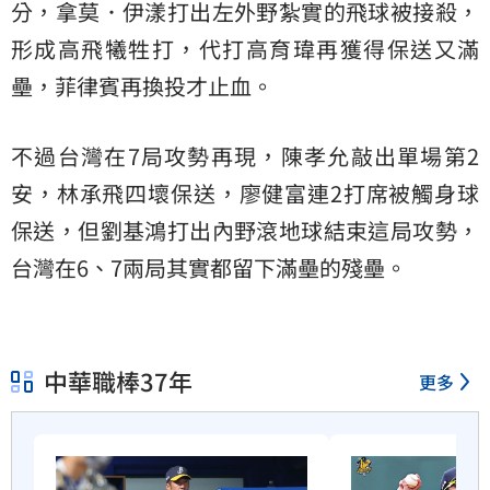
分，拿莫．伊漾打出左外野紮實的飛球被接殺，
形成高飛犧牲打，代打高育瑋再獲得保送又滿
壘，菲律賓再換投才止血。
不過台灣在7局攻勢再現，陳孝允敲出單場第2
安，林承飛四壞保送，廖健富連2打席被觸身球
保送，但劉基鴻打出內野滾地球結束這局攻勢，
台灣在6、7兩局其實都留下滿壘的殘壘。
中華職棒37年
更多