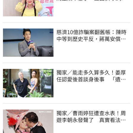
慈濟10億詐騙案翻舊帳：陳時
中等到歷史平反，蔣萬安償還
2022政治利息
獨家／能走多久算多久！姜厚
任認愛後首談身後事 「遺囑
進度」曝光
獨家／曹雨婷狂遭查水表！周
遊李朝永發聲了 真實看法曝
光