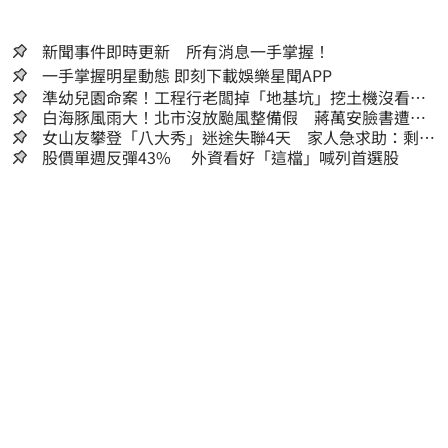
新聞事件即時更新 所有消息一手掌握！
一手掌握明星動態 即刻下載娛樂星聞APP
準幼兒園命案！工程行老闆掉「地基坑」挖土機沒看
到…下土石活埋他
白海豚風雨大！北市沒放颱風整備假 蔣萬安臉書遭網
友灌爆：標準在哪？
女山友攀登「八大秀」迷途失聯4天 家人急求助：剩我
媽還沒找到
股價單週反彈43% 外資看好「這檔」喊列首選股