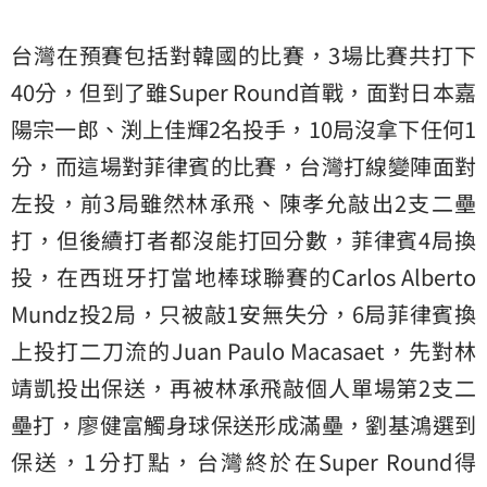
台灣在預賽包括對韓國的比賽，3場比賽共打下
40分，但到了雖Super Round首戰，面對日本嘉
陽宗一郎、渕上佳輝2名投手，10局沒拿下任何1
分，而這場對菲律賓的比賽，台灣打線變陣面對
左投，前3局雖然林承飛、陳孝允敲出2支二壘
打，但後續打者都沒能打回分數，菲律賓4局換
投，在西班牙打當地棒球聯賽的Carlos Alberto
Mundz投2局，只被敲1安無失分，6局菲律賓換
上投打二刀流的Juan Paulo Macasaet，先對林
靖凱投出保送，再被林承飛敲個人單場第2支二
壘打，廖健富觸身球保送形成滿壘，劉基鴻選到
保送，1分打點，台灣終於在Super Round得