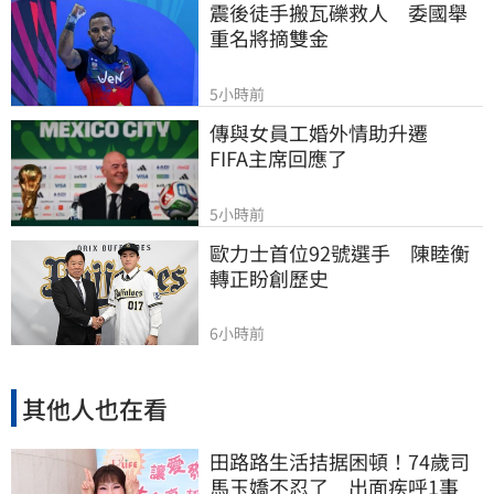
震後徒手搬瓦礫救人　委國舉
重名將摘雙金
5小時前
傳與女員工婚外情助升遷　
FIFA主席回應了
5小時前
歐力士首位92號選手　陳睦衡
轉正盼創歷史
6小時前
其他人也在看
田路路生活拮据困頓！74歲司
馬玉嬌不忍了 出面疾呼1事