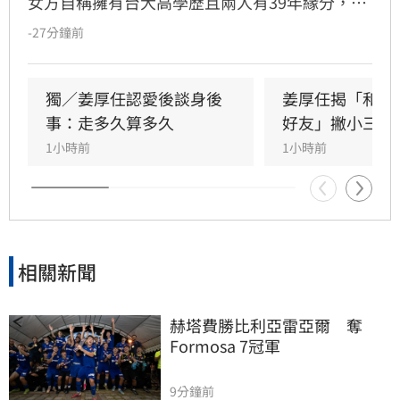
女方自稱擁有台大高學歷且兩人有39年緣分，引
發熱議。隨後女方過往背景遭網友起底，包括多
-27分鐘前
重姓名及婚史遭質疑，網友紛紛提醒姜厚任防
騙。姓名學家吳睿穎指出，女方成年後兩度改姓
恐有違反姓名條例疑慮，且其自稱三歲即認定對
獨／姜厚任認愛後談身後
姜厚任揭「和女
方為老公的說法邏輯矛盾。吳睿穎直言，這段戀
事：走多久算多久
好友」撇小三傳
情的人設背景過於離奇，已完全超出玄學範疇，
1小時前
1小時前
引發各界對女方真實動機的廣泛討論，這段戀情
也因此成為近期演藝圈備受矚目的焦點話題。
相關新聞
赫塔費勝比利亞雷亞爾　奪
Formosa 7冠軍
9分鐘前