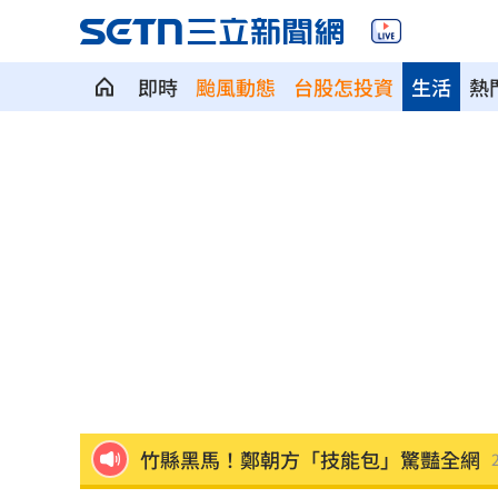
即時
颱風動態
台股怎投資
生活
熱
台人成田機場聽中文5字秒回頭 狂推這
媽媽帶孩童偷辣椒罐 業者：一看是慣
SpaceX9億股解禁潮來襲 估恐引爆賣
羅志祥戲份遭重砍 回應：有存在感就
王祖賢現蹤機場！踩4萬CHANEL真實狀
竹縣黑馬！鄭朝方「技能包」驚豔全網