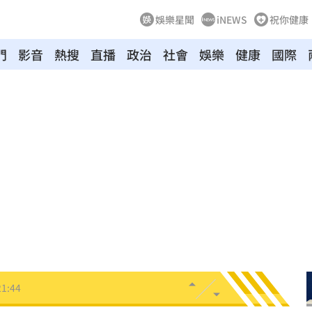
娛樂星聞
iNEWS
祝你健康
門
影音
熱搜
直播
政治
社會
娛樂
健康
國際
物
21:52
竊
21:51
壓
21:49
好
21:49
態曝
21:48
21:44