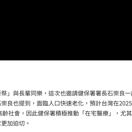
腺癌
21:13
照登台
21:10
知』
21:10
破百萬
21:08
所祭」與長輩同樂，這次也邀請健保署署長石崇良一
15
崇良也提到，面臨人口快速老化，預計台灣在202
超高齡社會，因此健保署積極推動「在宅醫療」，尤
求更加迫切。