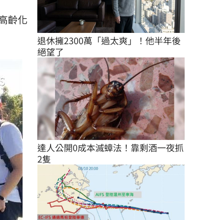
高齡化
退休擁2300萬「過太爽」！他半年後
絕望了
達人公開0成本滅蟑法！靠剩酒一夜抓
2隻