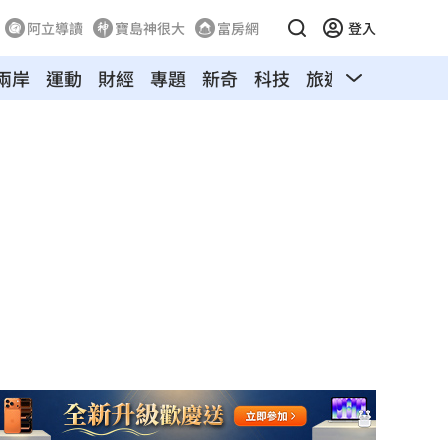
阿立導讀
寶島神很大
富房網
登入
兩岸
運動
財經
專題
新奇
科技
旅遊
汽車
寵物