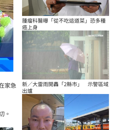
腫瘤科醫曝「從不吃這道菜」恐多種
癌上身
新／大雷雨開轟「2縣市」　示警區域
在家急
出爐
切。