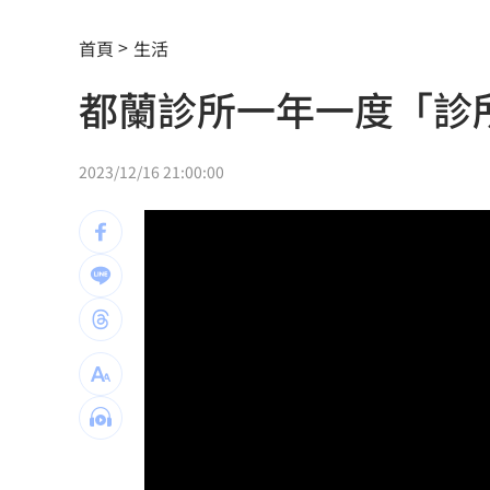
射頻器材全卡關 他：NCC卡越久越多人
首頁
生活
新／美股開盤費半下挫 台指期失守4400
都蘭診所一年一度「診
黃禎憲診所挺蔣舊照遭出征！老病患不
陳傑憲炸裂2分砲 統一狂掃13安痛宰味
2023/12/16 21:00:00
偷吃人妻挨告 小王反控她是時間管理
公車毒駕出事故？欣欣客運全員尿檢出
知名YouTuber命喪喬治亞 死因曝光
21
臉還要再動刀？王彩樺突爆：最後一次
中國製路由器資安漏洞！逾20設備藏後
IU社群發前男友 韓網替她抱不平：該