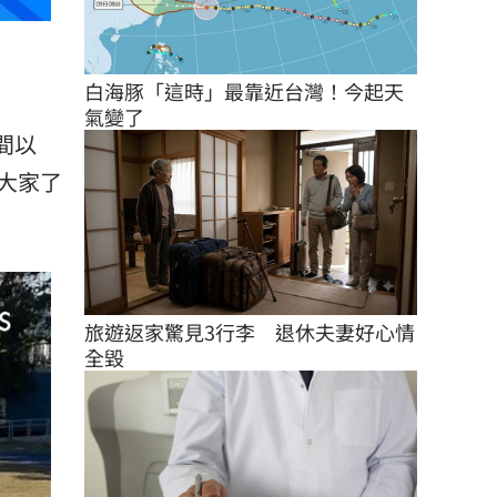
白海豚「這時」最靠近台灣！今起天
氣變了
間以
大家了
旅遊返家驚見3行李　退休夫妻好心情
全毀