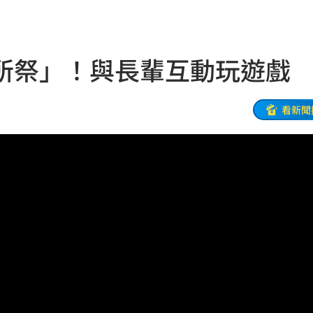
受害
21:43
0點
21:42
所祭」！與長輩互動玩遊戲
忍了
21:41
全
21:41
看新聞
大師
21:32
爐！
21:26
:26
了
21:21
門
21:18
避嫌
21:17