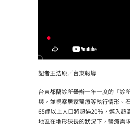
二手菸超毒！她陪夫看病 意外查出肺
NCC無委員唱獨立空城計 iPhone 18
詐慈濟10億！律師驚揭陳時中『根本先
650萬冊神話崩!《週刊少年Jump》跌
台灣彩券開獎直播中
20:31
記者王浩原／台東報導
LIVE三立+24小時直播
15:27
三立iNEWS新聞台線上直播
18:00
台東都蘭診所舉辦一年一度的「診
理想混蛋號召粉絲跨海追星吃美食！
18:
與，並視察居家醫療等執行情形。石
65歲以上人口將超過20％，邁入
地區在地形狹長的狀況下，醫療需