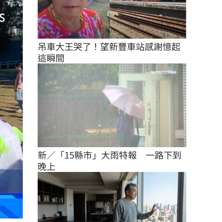
吊車大王哭了！望新豐車站感謝憶起
這瞬間
新／「15縣市」大雨特報　一路下到
晚上