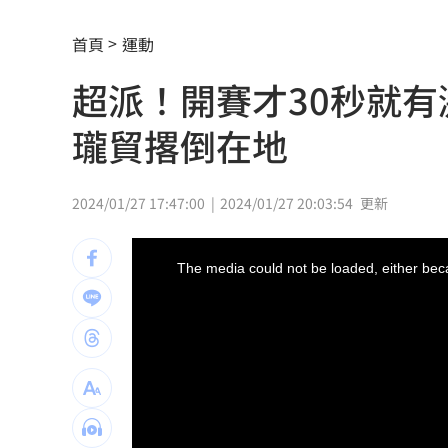
全聯中元節最強折扣來了！萬家福買1送
首頁
運動
aespa攻蛋推城市行銷 台北6大活動曝
超派！開賽才30秒就
iPhone 18 Pro出不了？傳因「缺這貨」
瓏貿撂倒在地
慈濟遭詐10.6億！醫「神比喻」眾一看
奇豔妝容惹炎上！泰女公務員霸氣回嗆
2024/01/27 17:47:00
2024/01/27 20:03:54
更新
疫苗真相曝陳實中要求道歉 蔣萬安這
This
is
a
The media could not be loaded, either beca
modal
外野手接球相撞 深遠飛球彈出牆變2分
window.
用戶注意！Gmail在2027年將「大砍3
獨／詐10億囤黃金爆增值3倍：可望全拿
直呼難以諒解！他：慈濟最高層應有人