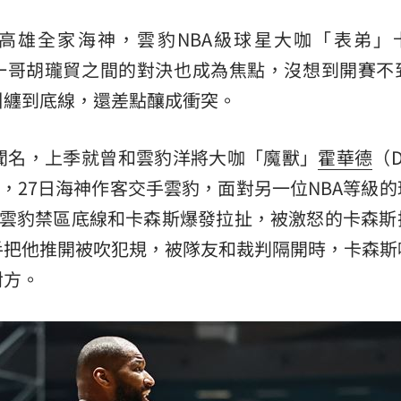
高雄全家海神，雲豹NBA級球星大咖「表弟」
海神本土一哥胡瓏貿之間的對決也成為焦點，沒想到開賽不
糾纏到底線，還差點釀成衝突。
聞名，上季就曾和雲豹洋將大咖「魔獸」
霍華德
（D
觸，27日海神作客交手雲豹，面對另一位NBA等級
在雲豹禁區底線和卡森斯爆發拉扯，被激怒的卡森斯
手把他推開被吹犯規，被隊友和裁判隔開時，卡森斯
對方。