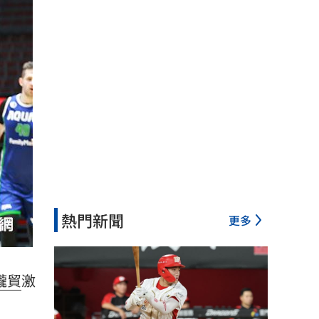
熱門新聞
更多
瓏貿
激