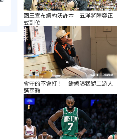
續
國王宣布續約沃許本　五洋將陣容正
式到位
會守的不會打！　餅總曝猛獅二游人
選兩難