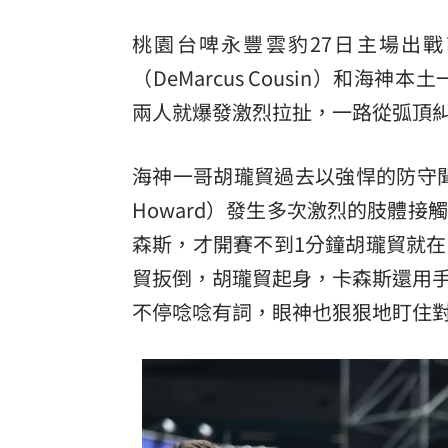
桃園台啤永豐雲豹27日主場出戰
（DeMarcus Cousin）和
兩人就爆發激烈拉扯，一路從弧頂
海神一哥胡瓏貿過去以強悍的防守
Howard）發生多次激烈的肢體接
森斯，才開賽不到1分鐘胡瓏貿就
貿扳倒，胡瓏貿起身，卡森斯還用
不停唸唸有詞，眼神也狠狠地盯住