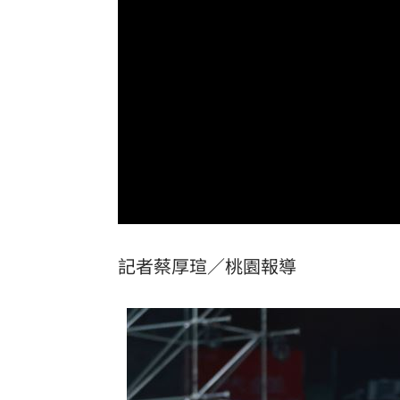
4年前示警疫苗掮客遭抹黑 陳時中回應
BLACKPINK活動惹議 公司遭人持球桿
靠慈濟志工形象加分 女律當選彰律理
60歲糖尿病婦 吃飯1改變血糖奇蹟下降
台灣彩券開獎直播中
20:31
LIVE三立+24小時直播
15:27
記者蔡厚瑄／桃園報導
三立iNEWS新聞台線上直播
18:00
「拍片人的多重宇宙」職涯論壇9/12登
8國球員齊聚高雄 Formosa 7s掀足球
理想混蛋號召粉絲跨海追星吃美食！
18: