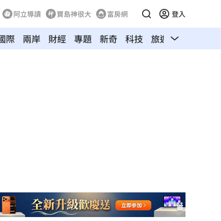
阿立導讀
寶島神很大
富房網
登入
國際
兩岸
財經
專題
新奇
科技
旅遊
汽車
寵物