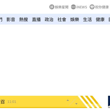
娛樂星聞
iNEWS
祝你健康
門
影音
熱搜
直播
政治
社會
娛樂
生活
健康
地
11:05
擊了
11:05
11:02
！
11:02
教召
11:01
追夢
11:00