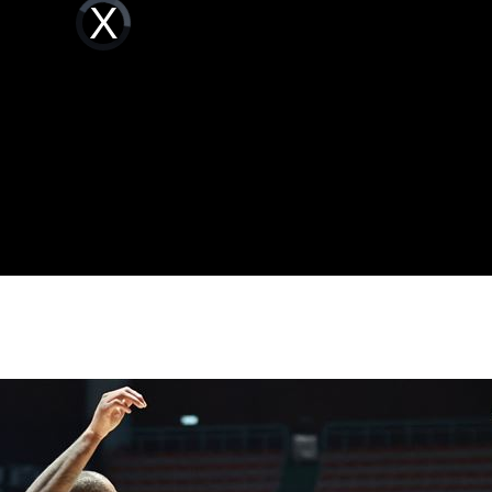
Video
了
Player
10:42
is
loading.
猛砸
10:40
事長
10:37
10:35
場！
10:30
熱潮
10:00
15