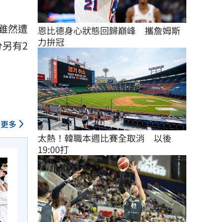
雖然遭
恩比德身心狀態回歸巔峰　攜詹姆斯
力拚冠
另有2
更多
太熱！韓職本週比賽全取消　以後
19:00打