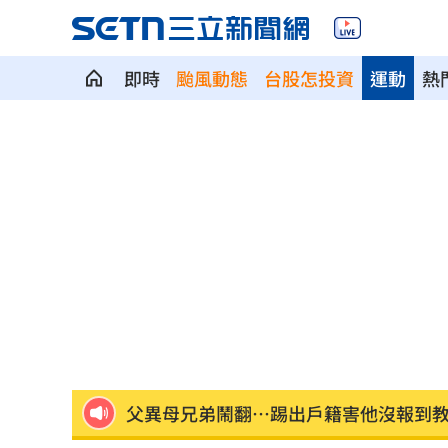
即時
颱風動態
台股怎投資
運動
熱
氣象署曝不排除發陸警 暴風圈恐掃過2
政院停電藍酸「城鎮韌性」破功！綠反
記憶體二哥重挫近5%！這4檔逆勢上漲
轟藍營5人造謠政客 林楚茵：出來道歉
父異母兄弟鬧翻…踢出戶籍害他沒報到
獨／嘉盈嚮往台灣應援文化 香港跨海