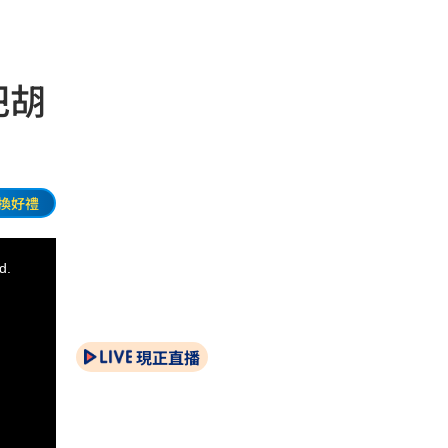
把胡
換好禮
d.
現正直播