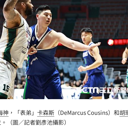
海神
，「表弟」
卡森斯
（DeMarcus Cousins）和
胡
位。（圖／記者劉彥池攝影）