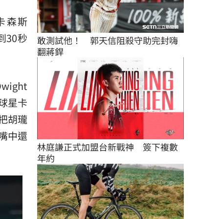
卡森斯
到30秒
敢測試他！　郭天信阻殺守助完封嗨
翻蔣銲
wight
的球星卡
把胡瓏
嘴中還
林庭謙正式加盟台新戰神　簽下複數
年約