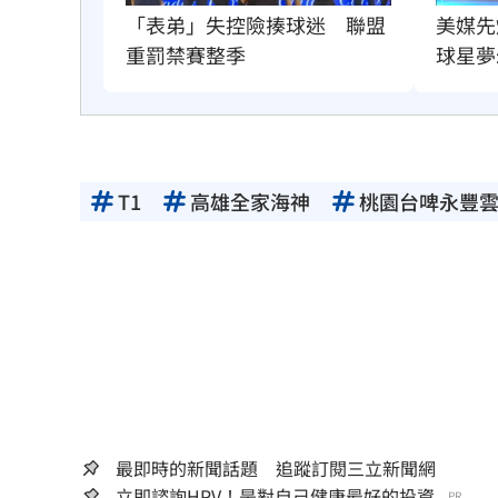
美媒先
「表弟」失控險揍球迷　聯盟
球星夢
重罰禁賽整季
T1
高雄全家海神
桃園台啤永豐
最即時的新聞話題 追蹤訂閱三立新聞網
立即諮詢HPV！是對自己健康最好的投資...
PR