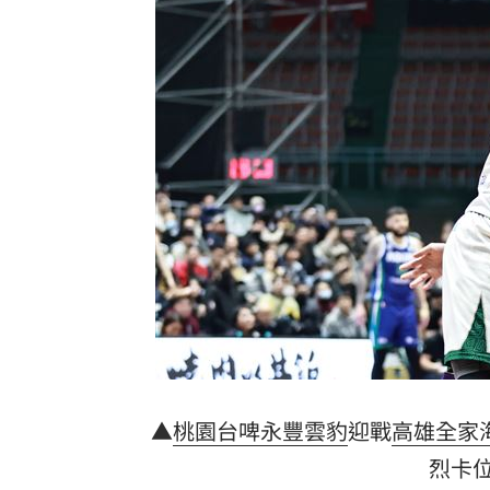
▲
桃園台啤永豐雲豹
迎戰
高雄全家
烈卡