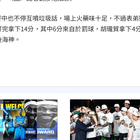
賽中也不停互噴垃圾話，場上火藥味十足，不過表弟
完拿下14分，其中6分來自於罰球，胡瓏貿拿下4分
後海神。