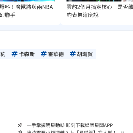
爆料！魔獸將與兩NBA
雲豹2個月搞定核心　是否
幻聯手
約表弟這麼說
雲豹
卡森斯
霍華德
胡瓏貿
一手掌握明星動態 即刻下載娛樂星聞APP
臨時需要小額週轉？上【易借網】找人幫！...
PR