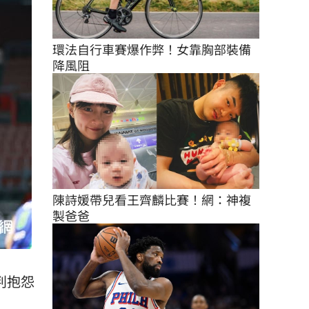
環法自行車賽爆作弊！女靠胸部裝備
降風阻
陳詩媛帶兒看王齊麟比賽！網：神複
製爸爸
判抱怨