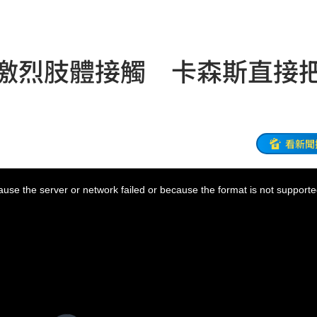
1
10:58
光
10:57
有激烈肢體接觸 卡森斯直接
10:57
秒懂
10:52
10:52
看新聞
樣說
10:52
use the server or network failed or because the format is not supporte
砲
10:51
功能」
10:47
回
10:46
下台
10:45