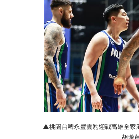
▲桃園台啤永豐雲豹迎戰高雄全家海神，
胡瓏