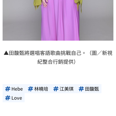
▲田馥甄將選唱客語歌曲挑戰自己。（圖／新視
紀整合行銷提供）
Hebe
林曉培
江美琪
田馥甄
Love