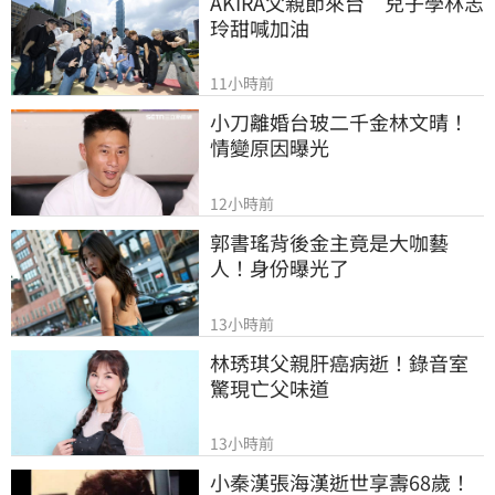
AKIRA父親節來台　兒子學林志
玲甜喊加油
11小時前
小刀離婚台玻二千金林文晴！
情變原因曝光
12小時前
郭書瑤背後金主竟是大咖藝
人！身份曝光了
13小時前
林琇琪父親肝癌病逝！錄音室
驚現亡父味道
13小時前
小秦漢張海漢逝世享壽68歲！