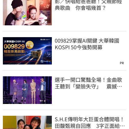
影／快唱給爸爸聽！父親節經
典歌曲 你會唱幾首？
009829掌握AI關鍵 大華韓國
KOSPI 50今強勢開募
PR
選手一開口驚豔全場！金曲歌
王聽到「變臉失守」 震撼畫
面全被拍
S.H.E傳明年大巨蛋合體開唱！
田馥甄親自回應 3字正面給答