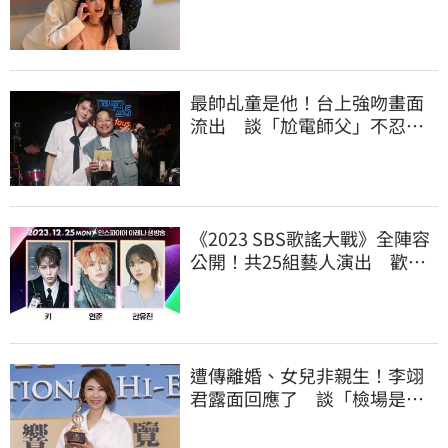
案了
最帥乩童是他！台上強吻畫面
流出 談「尬電師父」不忍發
聲了
《2023 SBS歌謠大戰》全陣容
公開！共25組藝人演出 歡慶
聖誕節
遭傳離婚、女兒非親生！李翊
君露面回應了 談「檢場是否
驗DNA」反應曝