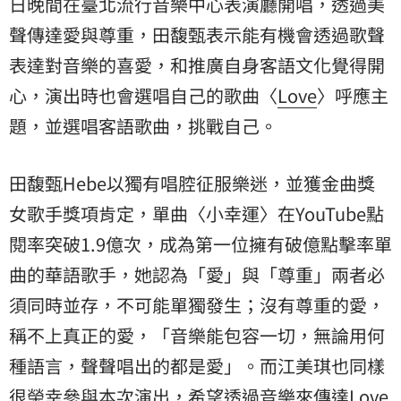
日晚間在臺北流行音樂中心表演廳開唱，透過美
聲傳達愛與尊重
，田馥甄表示能有機會透過歌聲
表達對音樂的喜愛，和推廣自身客語文
化覺得開
心，演出時也會選唱自己的歌曲〈
Love
〉呼應主
題，並選唱客語歌曲，挑戰自己。
田馥甄Hebe以獨有唱腔征服樂迷，並獲金曲獎
女歌手獎項肯定，
單曲〈小幸運〉在YouTube點
閱率突破1.9億次，成為第一
位擁有破億點擊率單
曲的華語歌手，她認為「愛」與「尊重」兩者必
須同時並存，
不可能單獨發生；沒有尊重的愛，
稱不上真正的愛，「音樂能包容一切，
無論用何
種語言，聲聲唱出的都是愛」。而江美琪也同樣
很榮幸參與本次演出，希望透
過音樂來傳達Love