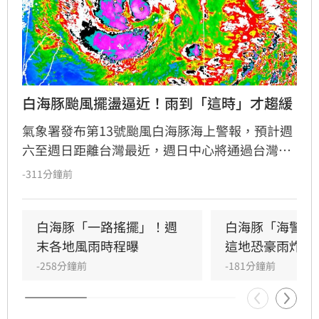
白海豚颱風擺盪逼近！雨到「這時」才趨緩
氣象署發布第13號颱風白海豚海上警報，預計週
六至週日距離台灣最近，週日中心將通過台灣北
方海面。受颱風外圍環流影響，北台灣與西半部
-311分鐘前
降雨增多，北部山區恐有顯著雨勢，需防範坍方
落石。風力方面，北部及沿海地區陣風強勁。氣
象署特別提醒，宜花東地區位於背風側，未來兩
白海豚「一路搖擺」！週
白海豚「海警範
天恐出現38度極端高溫，請留意焚風與熱傷害。
末各地風雨時程曝
這地恐豪雨炸2
-258分鐘前
-181分鐘前