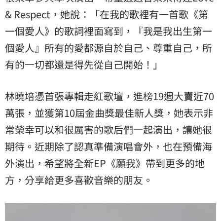
& Respect，她說：「在我的歌裡有一首歌《第
一個愛人》的
歌詞裡面寫到，『我是我出生第一
個愛人』所有的愛都源自於自己、尊重自己，所
有的一切
都還是得先從自己開始！」
林曉培憑首張專輯走紅歌壇，進榜19週大賣近70
萬張，並獲第1
0屆金曲獎最佳新人獎，她表示非
常榮幸可以和很厲害的歌后們
一起演出，讓她很
期待。近期除了認真準備演唱會外，
也在預備海
外演出，希望將全新EP《願我》帶到更多的地
方，
分享給更多喜歡音樂的朋友。