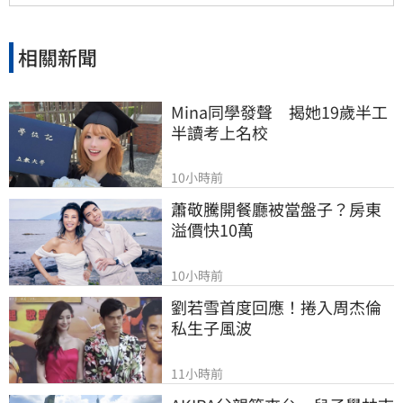
相關新聞
Mina同學發聲　揭她19歲半工
半讀考上名校
10小時前
蕭敬騰開餐廳被當盤子？房東
溢價快10萬
10小時前
劉若雪首度回應！捲入周杰倫
私生子風波
11小時前