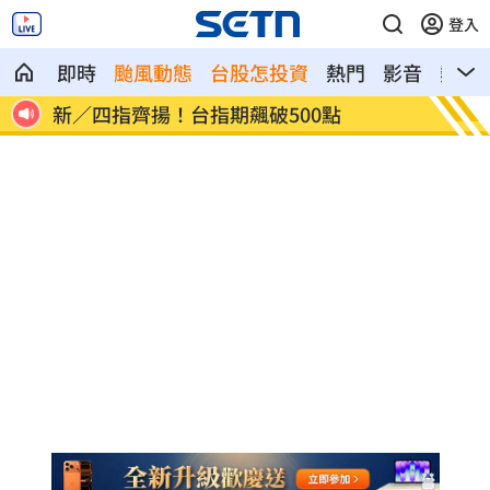
登入
即時
颱風動態
台股怎投資
熱門
影音
熱搜
卡
新／四指齊揚！台指期飆破500點
慈濟遭