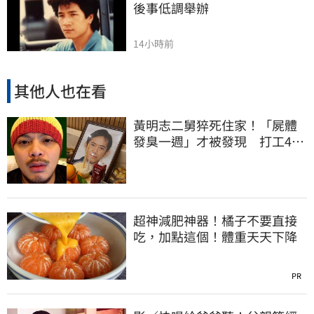
後事低調舉辦
14小時前
其他人也在看
黃明志二舅猝死住家！「屍體
發臭一週」才被發現 打工40
年悲慘餘生曝
超神減肥神器！橘子不要直接
吃，加點這個！體重天天下降
PR