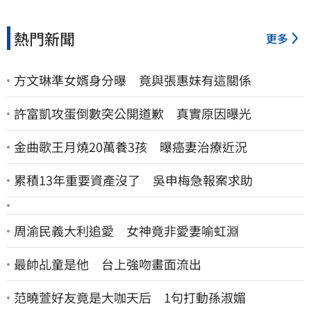
熱門新聞
更多
方文琳準女婿身分曝 竟與張惠妹有這關係
許富凱攻蛋倒數突公開道歉 真實原因曝光
金曲歌王月燒20萬養3孩 曝癌妻治療近況
累積13年重要資產沒了 吳申梅急報案求助
周渝民義大利追愛 女神竟非愛妻喻虹淵
最帥乩童是他 台上強吻畫面流出
范曉萱好友竟是大咖天后 1句打動孫淑媚