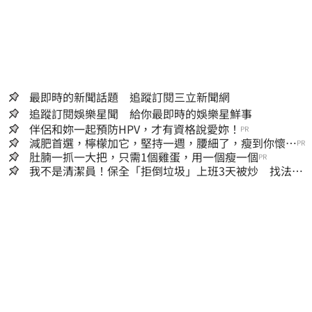
最即時的新聞話題 追蹤訂閱三立新聞網
追蹤訂閱娛樂星聞 給你最即時的娛樂星鮮事
伴侶和妳一起預防HPV，才有資格說愛妳！
PR
減肥首選，檸檬加它，堅持一週，腰細了，瘦到你懷疑
PR
人生
肚腩一抓一大把，只需1個雞蛋，用一個瘦一個
PR
我不是清潔員！保全「拒倒垃圾」上班3天被炒 找法院
討公道結果出爐