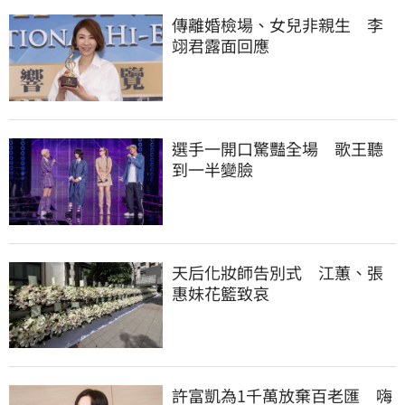
傳離婚檢場、女兒非親生　李
翊君露面回應
選手一開口驚豔全場　歌王聽
到一半變臉
天后化妝師告別式　江蕙、張
惠妹花籃致哀
許富凱為1千萬放棄百老匯　嗨