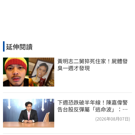
延伸閱讀
黃明志二舅猝死住家！屍體發
臭一週才發現
下週恐跌破半年線！陳嘉偉警
告台股反彈屬「逃命波」：空
頭大屠殺剛開始
(2026年08月07日)