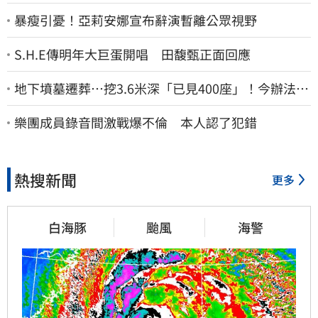
暴瘦引憂！亞莉安娜宣布辭演暫離公眾視野
S.H.E傳明年大巨蛋開唱 田馥甄正面回應
地下墳墓遷葬…挖3.6米深「已見400座」！今辦法會
安撫祖先
樂團成員錄音間激戰爆不倫 本人認了犯錯
熱搜新聞
更多
白海豚
颱風
海警