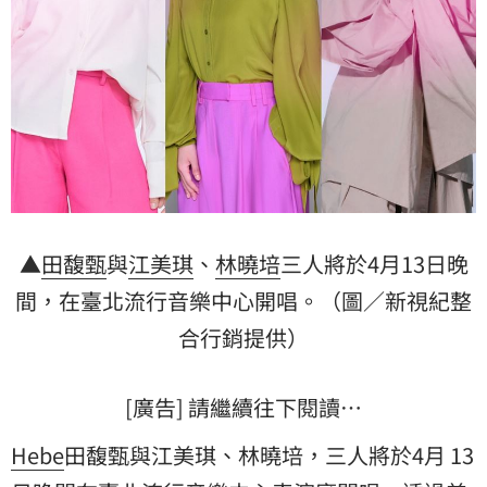
▲
田馥甄
與
江美琪
、
林曉培
三人將於4月13日晚
間，在臺北流行音樂中心開唱。（圖／新視紀整
合行銷提供）
[廣告] 請繼續往下閱讀…
Hebe
田馥甄與江美琪、林曉培，三人將於4月 13