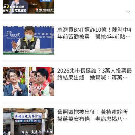
PR
慈濟買BNT遭詐10億！陳時中4
年前苦勸被罵 醫挖4年前貼
文：藍白全翻車
2026北市長挺誰？3萬人投票最
終結果出爐 她驚喊：蔣萬安
真該緊張了
舊照遭挖被出征！黃禎憲診所
掛蔣萬安布條 老病患揭八仙
塵爆暖舉聲援