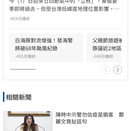
今（7）日迎來廿四節氣中的「立秋」，象徵夏
季即將過去，但受台灣低緯度地理位置影響，目
前仍感受不到秋意，暑氣依舊旺盛。氣象粉專
-469分鐘前
「天氣即時預報」指出，受颱風外圍環流影響，
週末天氣呈現「西部有雨、東部偏熱」格局，其
中西部雨勢將隨颱風接近而愈趨明顯，預估週日
白海豚對流增強！發海警
父親節旅遊被打
（9日）將是降雨最為劇烈的一天。提醒民眾週
將破68年颱風紀錄
豚逼近2地區炸
末規劃活動時，務必留意天氣變化及防災準備，
-455分鐘前
-349分鐘前
隨時關注最新氣象資訊以策安全。
相關新聞
陳時中示警勿信疫苗掮客　鄭
麗文竟扯這句