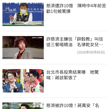
慈濟遭詐10億　陳時中4年前苦
勸1句被罵爆
詐慈濟主嫌信「辟穀教」叫信
徒三餐喝精油 名律乾女兒卻
吃鮑魚喝紅酒
(2026年08月06日)
台北市長投票結果曝　她驚
喊：蔣該緊張了
慈濟被詐10億！蔣萬安「名