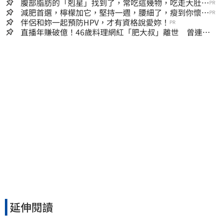
腹部脂肪的「剋星」找到了，常吃這幾物，吃走大肚
PR
囊，瘦出小蠻腰
減肥首選，檸檬加它，堅持一週，腰細了，瘦到你懷疑
PR
人生
伴侶和妳一起預防HPV，才有資格說愛妳！
PR
直播年賺破億！46歲料理網紅「肥大叔」離世 曾連播
17小時辛酸面曝
延伸閱讀