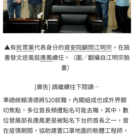
▲有
民眾黨
代表身分的
資安院
顧問
江明宗
，在臉
書發文逆風挺
唐鳳
續任。（圖／翻攝自江明宗臉
書）
[廣告] 請繼續往下閱讀…
準總統賴清德將520就職，內閣組成也成外界關
切焦點，多位首長頻遭點名可能去職，其中，數
位發展部長唐鳳更是被點名下台的首長之一，曾
在疫情期間，協助建置口罩地圖的軟體工程師，