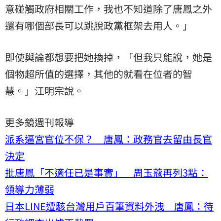
意碰觸政府相關工作，我也不知道除了唐鳳之外
還有哪個部長可以跳脫政黨框架去用人。」
即使輿論都想要把她換掉，「但我只能說，她是
個物超所值的選擇，其他的就看在位者的智
慧。」江明宗說。
更多鏡週刊報導
派系逼宮官位不保？ 唐鳳：政務官去留由長官
決定
批唐鳳「不適任已是事實」 周玉蔻再列3點：
領導力薄弱
日本LINE遭駭台灣用戶百筆資料外洩 唐鳳：待