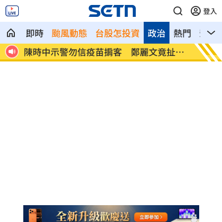
登入
即時
颱風動態
台股怎投資
政治
熱門
影音
時間
陳時中示警勿信疫苗掮客 鄭麗文竟扯這
它是水
句
便