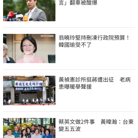
言」翻車被酸爆
翁曉玲堅持刪凍行政院預算！
韓國瑜受不了
黃禎憲診所挺蔣遭出征　老病
患曝暖舉聲援
蔡英文做2件事　黃暐瀚：台東
變五五波