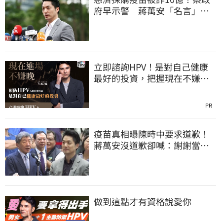
府早示警 蔣萬安「名言」翻
車被酸爆
立即諮詢HPV！是對自己健康
最好的投資，把握現在不嫌
晚！
PR
疫苗真相曝陳時中要求道歉！
蔣萬安沒道歉卻喊：謝謝當時
的「他們」
做到這點才有資格說愛你