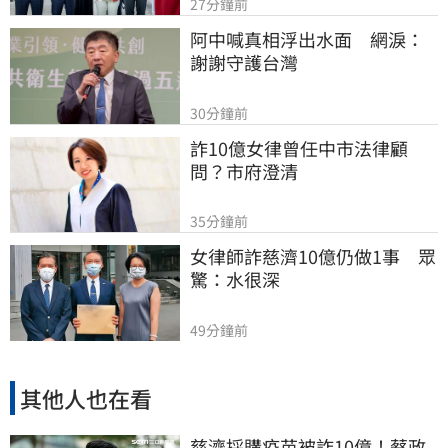
27分鐘前
阿中喊真相浮出水面　網淚：
謝謝守護台灣
30分鐘前
詐10億女律曾任中市法律顧
問？市府澄清
35分鐘前
女律師詐慈濟10億仍做1事　眾
驚：水很深
49分鐘前
其他人也在看
慈濟採購疫苗被詐10億！蔡政