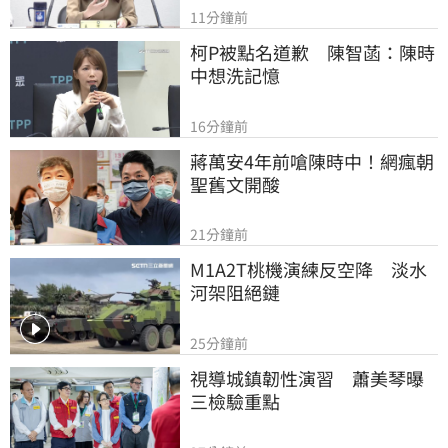
11分鐘前
柯P被點名道歉　陳智菡：陳時
中想洗記憶
16分鐘前
蔣萬安4年前嗆陳時中！網瘋朝
聖舊文開酸
21分鐘前
M1A2T桃機演練反空降　淡水
河架阻絕鏈
25分鐘前
視導城鎮韌性演習　蕭美琴曝
三檢驗重點