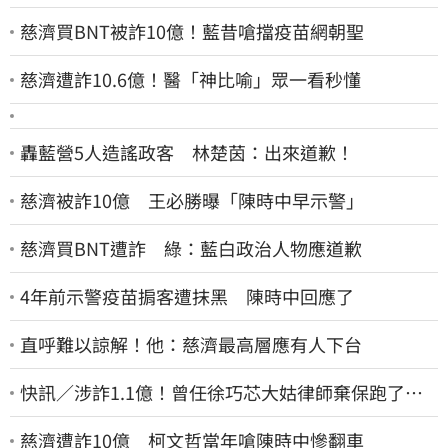
慈濟買BNT被詐10億！藍昔嗆擋疫苗網朝聖
慈濟遭詐10.6億！醫「神比喻」眾一看秒懂
轟藍營5人造謠政客 林楚茵：出來道歉！
慈濟被詐10億 王必勝曝「陳時中早示警」
慈濟買BNT遭詐 綠：藍白政治人物應道歉
4年前示警疫苗掮客遭抹黑 陳時中回應了
直呼難以諒解！他：慈濟最高層應有人下台
快訊／涉詐1.1億！曾任徐巧芯大姑律師棄保跑了…
媽也離境 桃檢發通緝
慈濟遭詐10億 柯文哲當年嗆陳時中慘翻車