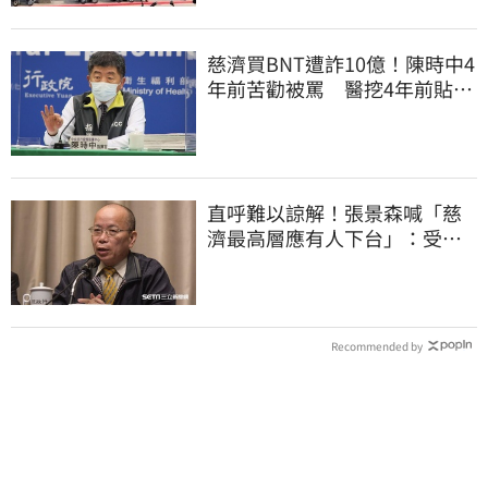
慈濟買BNT遭詐10億！陳時中4
年前苦勸被罵 醫挖4年前貼
文：藍白全翻車
直呼難以諒解！張景森喊「慈
濟最高層應有人下台」：受害
者是捐款的大眾
Recommended by