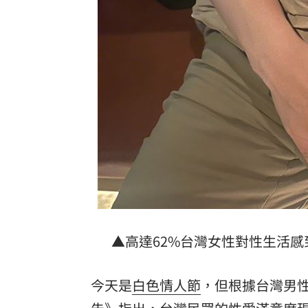
恩比德身心狀態回歸巔峰 攜詹姆斯力
女師遭學生刺眼恐失明！教育局：依法
97萬網紅肥大叔驟逝 2天前才暴瘦直播
白海豚狂攪拖出條狀冷水帶！鄭明典揭
台灣彩券開獎直播中
20:31
LIVE三立+24小時直播
15:27
三立iNEWS新聞台線上直播
18:00
理想混蛋號召粉絲跨海追星吃美食！
18:
▲高達62%台灣女性對性生活感
今天是
白色情人節
，但根據台灣男性