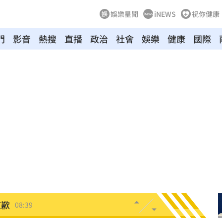
娛樂星聞
iNEWS
祝你健康
門
影音
熱搜
直播
政治
社會
娛樂
健康
國際
偵訊
08:50
手法
08:47
人理
08:46
東家
08:46
08:39
道歉
08:39