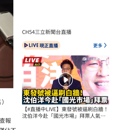
CH54三立新聞台直播
現正直播
更多
片）
【#直播中LIVE】東發號被逼刷白牆！
沈伯洋今赴「國光市場」拜票人氣不
查報
減