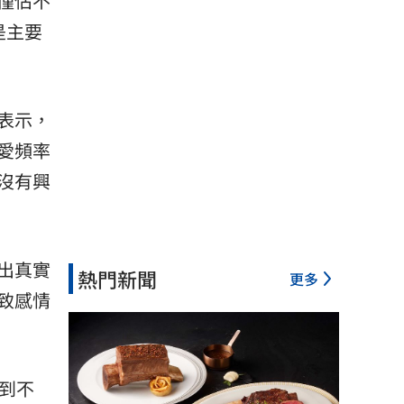
僅佔不
是主要
表示，
愛頻率
沒有興
出真實
熱門新聞
更多
致感情
到不