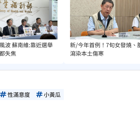
風波 蘇南維:靠近選舉
新/今年首例！7旬女發燒、
都失焦
瀉染本土傷寒
性滿意度
小黃瓜