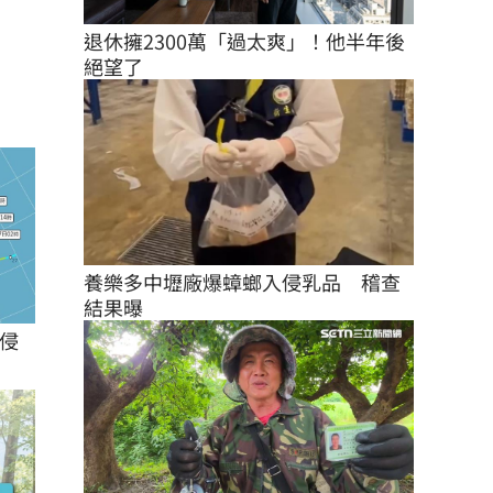
退休擁2300萬「過太爽」！他半年後
絕望了
養樂多中壢廠爆蟑螂入侵乳品　稽查
結果曝
侵