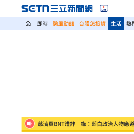
即時
颱風動態
台股怎投資
生活
熱
新／爆涉貪！議員范織欽…遭檢調漏夜
台股急跌逆勢買95％滿倉 專家曝操作
陳時中早提醒慈濟！學者：做到流血沒
高斯曼披小熊戰袍 慶幸不用先對決老
大罷免名店遭酸本業造謠 老闆怒提告
慈濟買BNT遭詐 綠：藍白政治人物應