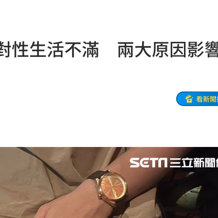
區曝
08:37
道歉
08:36
%對性生活不滿 兩大原因影
聲
08:34
動了
08:32
揭警訊
08:28
看新聞
08:27
人潮
08:24
彈
08:23
別
08:23
了
08:21