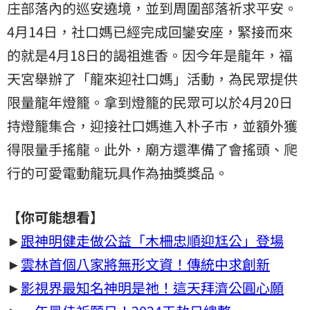
庄部落內的巡安遶境，並到周圍部落祈求平安。
4月14日，社口媽已經完成回鑾安座，緊接而來
的就是4月18日的謁祖進香。因今年是龍年，福
天宮舉辦了「龍來迎社口媽」活動，為民眾提供
限量龍年燈籠。拿到燈籠的民眾可以於4月20日
持燈籠集合，迎接社口媽進入朴子市，並額外獲
得限量手搖龍。此外，廟方還準備了會搖頭、爬
行的可愛電動龍玩具作為抽獎獎品。
【你可能想看】
►
跟神明健走做公益「木柵忠順迎尪公」登場
►
雲林首個八家將無形文資！傳統中求創新
►
影視界最知名神明是祂！這天拜濟公圓心願