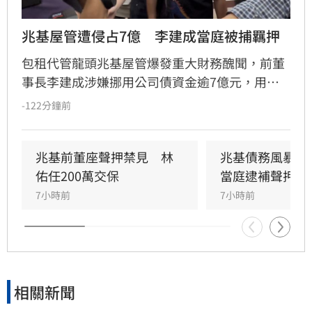
兆基屋管遭侵占7億　李建成當庭被捕羈押
包租代管龍頭兆基屋管爆發重大財務醜聞，前董
事長李建成涉嫌挪用公司債資金逾7億元，用於
個人私用及支付前妻生活費，遭檢方依背信、侵
-122分鐘前
占等罪聲押禁見獲准。共同創辦人林佑任則以
200萬元交保並限制出境。
兆基前董座聲押禁見　林
兆基債務風暴！
佑任200萬交保
當庭逮補聲押禁
7小時前
7小時前
相關新聞