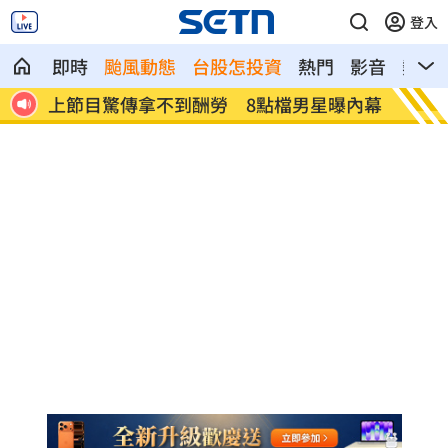
登入
即時
颱風動態
台股怎投資
熱門
影音
熱搜
菌狂長
上節目驚傳拿不到酬勞 8點檔男星曝內幕
白海豚