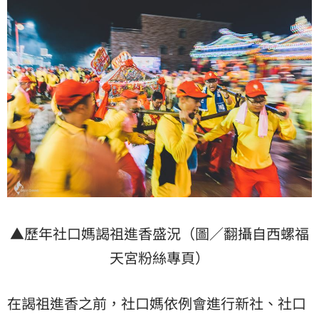
▲歷年社口媽謁祖進香盛況（圖／翻攝自西螺福
天宮粉絲專頁）
在謁祖進香之前，社口媽依例會進行新社、社口