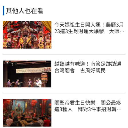
其他人也在看
今天媽祖生日開大運！農曆3月
23這3生肖財運大爆發 大賺金
山大翻身
越聽越有味道！南管足跡踏遍
台灣廟會 古風好親民
關聖帝君生日快樂！關公最疼
這3種人 拜對3件事招財轉運
大賺金山