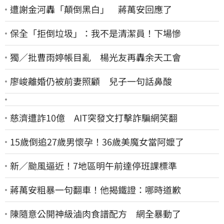
遭謝金河轟「顛倒黑白」 蔣萬安回應了
保全「拒倒垃圾」：我不是清潔員！下場慘
獨／批曹雨婷帳目亂 楊光友再轟余天工會
廖峻離婚仍被前妻照顧 兒子一句話鼻酸
慈濟遭詐10億 AIT突發文打擊詐騙網笑翻
15歲倒追27歲男懷孕！36歲美魔女當阿嬤了
新／颱風逼近！7地區明午前達停班課標準
蔣萬安粗暴一句翻車！他揭鐵證：哪時道歉
陳隨意公開神級滷肉食譜配方 網全暴動了