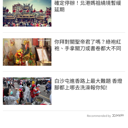
確定停辦！北港媽祖繞境暫緩
延期
你拜對關聖帝君了嗎？綠袍紅
袍、手拿關刀或書卷都大不同
白沙屯進香路上最大難題 香燈
腳都上哪去洗澡報你知!
Recommended by