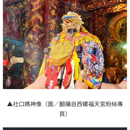
▲社口媽神像（圖／翻攝自西螺福天宮粉絲專
頁）