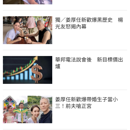
獨／姜厚任新歡爆黑歷史　楊
光友怒揭內幕
華邦電法說會後　新目標價出
爐
姜厚任新歡爆帶婚生子當小
三！前夫嗆正宮