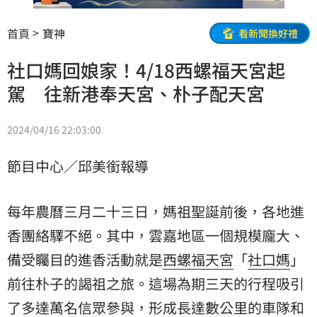
首頁
寶神
看新聞換好禮
社口媽回娘家！4/18西螺福天宮起
駕 往新港奉天宮、朴子配天宮
2024/04/16 22:03:00
節目中心／邱美銜報導
每年農曆三月二十三日，媽祖聖誕前後，各地
進
香
團絡驛不絕。其中，雲嘉地區一個規模龐大、
備受矚目的進香活動就是
西螺福天宮
「
社口媽
」
前往朴子的謁祖之旅。這場為期三天的行程吸引
了多達萬名信眾參與，形成長達數公里的車隊和