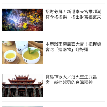
招財必拜！新港奉天宮推超潮
符令搖搖樂 搖出財富福氣來
本週穀雨迎風面大吉！把握機
會吃「這兩物」迎好運
寶島神很大／浴火重生武昌
宮 越挫越勇的台灣精神