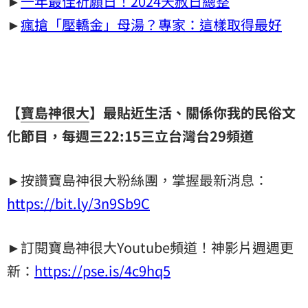
►
一年最佳祈願日！2024天赦日總整
►
瘋搶「壓轎金」母湯？專家：這樣取得最好
【
寶島神很大
】最貼近生活、關係你我的民俗文
化節目，每週三
22:15
三立台灣台
29
頻道
►按讚寶島神很大粉絲團，掌握最新消息：
https://bit.ly/3n9Sb9C
►訂閱寶島神很大Youtube頻道！神影片週週更
新：
https://pse.is/4c9hq5