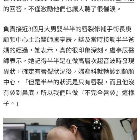
的回答，不僅激勵他們也讓人聽了很催淚。
負責接近3個月大男嬰半半的唇裂修補手術長庚
顱顏中心主治醫師盧亭辰，談及當時接觸半半爸
媽的經過，她表示，真的很印象深刻。盧亭辰醫
師表示，她記得半半是在做高層次
超音波
時發現
異狀，確定有唇裂狀況後，婦產科就轉診到顱顏
中心，「但是半半的狀況是只有唇裂，而且他沒
有裂到鼻底，所以我們叫做『不完全唇裂』這樣
子。」