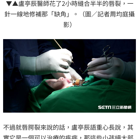
▼▲盧亭辰醫師花了2小時縫合半半的唇裂，一
針一線地修補那「缺角」。（圖／記者周均庭攝
影）
不過就唇腭裂來說的話，盧亭辰語重心長說，其
實它是一個可以治療的疾病，那這些小孩絕大部