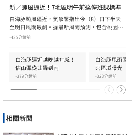
新／颱風逼近！7地區明午前達停班課標準
白海豚颱風逼近，氣象署指出今（8）日下半天
至明日風雨最劇。據最新風雨預測，包含桃園、
新竹、苗栗及台中山區，以及新北濱海、恆春半
-425分鐘前
島、蘭嶼綠島等7縣市地區，已達停班課標準。
不過是否停班課，仍由各縣市決定。
白海豚逼近越晚越有感！
白海豚甩雨彈！
估雨彈從北轟到南
雨區域曝光
-379分鐘前
-323分鐘前
相關新聞