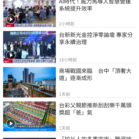
AI時代！威力馬導入智慧營運
系統提升效率
2小時前
台新新光金控淨零論壇 專家分
享永續治理
18小時前
商場戰國來臨　台中「頂奢大
道」逐漸成形
1天前
台彩父親節推新刮刮樂千萬頭
獎超「爸」氣
1天前
「拍片人的多重宇宙」職涯論