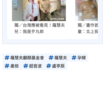
獨／畫作首次
獨／台灣應被看見！羅慧夫
童：北上我付
兒：我是歹丸郎
羅慧夫顱顏基金會
羅慧夫
孕婦
產檢
超音波
盧亭辰