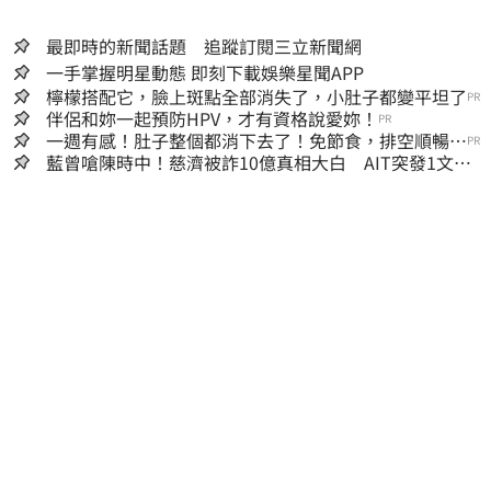
最即時的新聞話題 追蹤訂閱三立新聞網
一手掌握明星動態 即刻下載娛樂星聞APP
檸檬搭配它，臉上斑點全部消失了，小肚子都變平坦了
PR
伴侶和妳一起預防HPV，才有資格說愛妳！
PR
一週有感！肚子整個都消下去了！免節食，排空順暢就
PR
夠
藍曾嗆陳時中！慈濟被詐10億真相大白 AIT突發1文酸
爆…他笑：真的很會