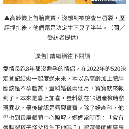
▲高齡懷上首胎寶寶，沒想到被檢查出唇裂，歷
經掙扎後，他們還是決定生下兒子半半。（圖／
受訪者提供）
[廣告] 請繼續往下閱讀…
愛情長跑8年都沒避孕的情侶，在2022年的520決
定登記結婚一起度過未來，本以為高齡加上肥胖
應該是不孕體質，豈料婚後兩個月，寶寶就來報
到了。本來是喜上加喜，豈料就在19週
產檢
時發
現異狀，最後確認是唇裂寶寶。除了婦產科，他
們也到長庚顱顏中心瞭解，媽媽當時問：「會有
唇腭裂孩子怪父母生下他嗎？」資深醫師
盧亭辰