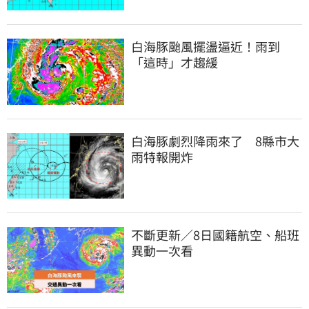
白海豚颱風擺盪逼近！雨到
「這時」才趨緩
白海豚劇烈降雨來了　8縣市大
雨特報開炸
不斷更新／8日國籍航空、船班
異動一次看