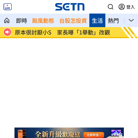
登入
即時
颱風動態
台股怎投資
生活
熱門
影音
觀
獨／楊光友批工會帳亂七八糟 曹雨婷發
齊豫被
聲