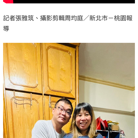
記者張雅筑、攝影剪輯周均庭／新北市－桃園報
導