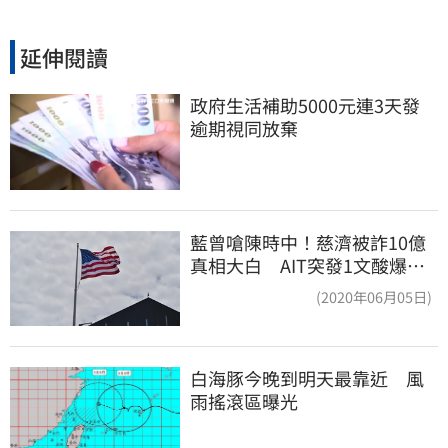
延伸閱讀
政府生活補助5000元連3天發 
逾期視同放棄
藍曾嗆陳時中！慈濟被詐10億
真相大白 AIT突發1文酸爆…
他笑：真的很會
(2020年06月05日)
白海豚今晚到明天最靠近　風
雨搖滾區曝光