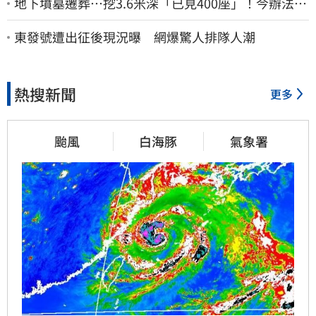
地下墳墓遷葬…挖3.6米深「已見400座」！今辦法會
安撫祖先
東發號遭出征後現況曝 網爆驚人排隊人潮
熱搜新聞
更多
颱風
白海豚
氣象署