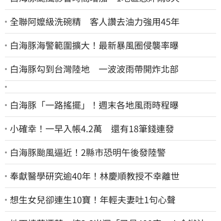
全聯阿嬤級洗碗精 客人讚去油力強用45年
白海豚海警範圍擴大！最新暴風圈侵襲率曝
白海豚勾到台灣陸地 一波波雨帶開炸北部
白海豚「一路搖擺」！週末各地風雨時程曝
小確幸！一早入帳4.2萬 還有18筆錢連發
白海豚颱風逼近！2縣市恐明午後發陸警
奉獻醫學研究逾40年！林慶順教授不幸離世
想生女兒卻連生10寶！年輕夫妻吐1句心聲