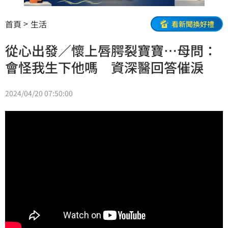
首頁
生活
看新聞換好禮
從心出發／懷上唇腭裂寶寶…母問：
會怪我生下他嗎 資深醫回答催淚
2024/04/20 07:50:00