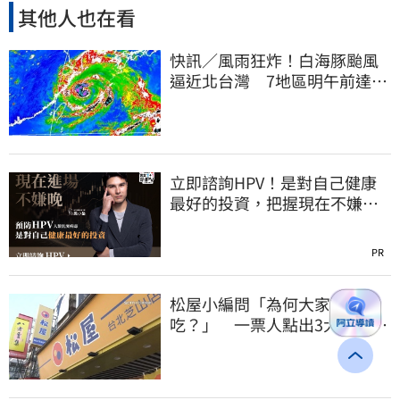
其他人也在看
快訊／風雨狂炸！白海豚颱風
逼近北台灣 7地區明午前達停
班課標準
立即諮詢HPV！是對自己健康
最好的投資，把握現在不嫌
晚！
PR
松屋小編問「為何大家不來
吃？」 一票人點出3大問題：
滿手好牌打到爛