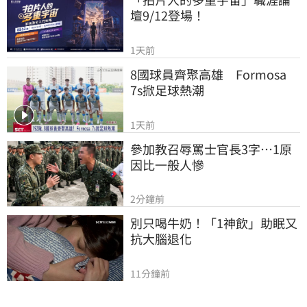
壇9/12登場！
1天前
8國球員齊聚高雄　Formosa 
7s掀足球熱潮
1天前
參加教召辱罵士官長3字…1原
因比一般人慘
2分鐘前
別只喝牛奶！「1神飲」助眠又
抗大腦退化
11分鐘前