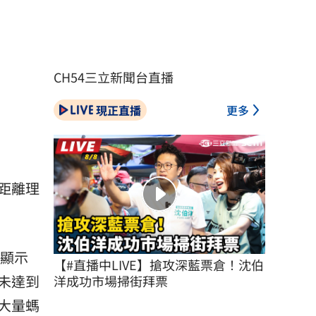
CH54三立新聞台直播
現正直播
更多
距離理
這顯示
【#直播中LIVE】搶攻深藍票倉！沈伯
未達到
洋成功市場掃街拜票
大量
螞