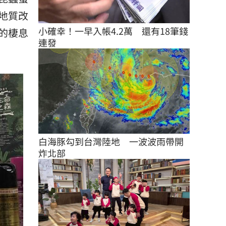
地質改
小確幸！一早入帳4.2萬　還有18筆錢
的棲息
連發
白海豚勾到台灣陸地　一波波雨帶開
炸北部