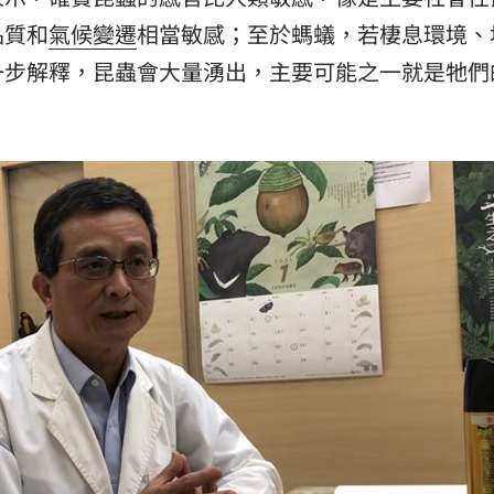
品質和
氣候變遷
相當敏感；至於螞蟻，若棲息環境、
一步解釋，昆蟲會大量湧出，主要可能之一就是牠們