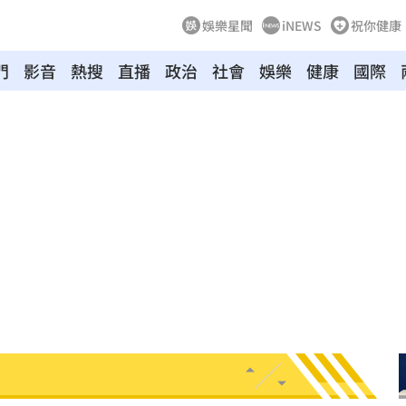
娛樂星聞
iNEWS
祝你健康
門
影音
熱搜
直播
政治
社會
娛樂
健康
國際
萬
10:06
3億
10:01
單曝
10:00