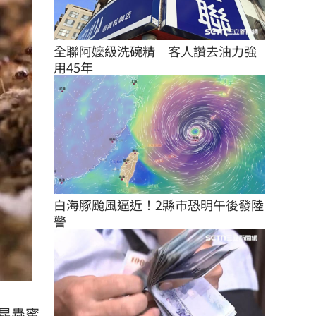
全聯阿嬤級洗碗精　客人讚去油力強
用45年
白海豚颱風逼近！2縣市恐明午後發陸
警
昆蟲蜜