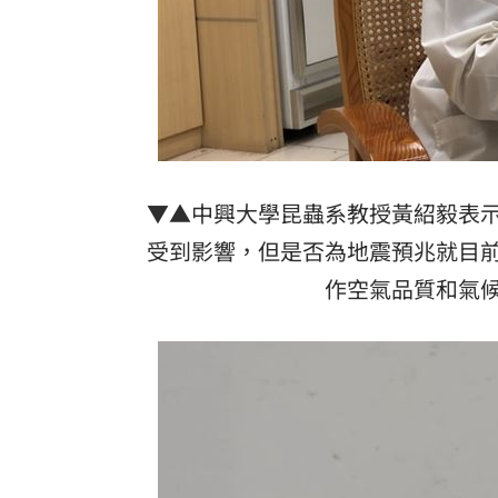
▼▲中興大學昆蟲系教授黃紹毅表
受到影響，但是否為地震預兆就目
作空氣品質和氣