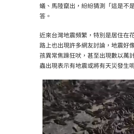
蟻
、馬陸竄出，紛紛猜測「這是不
台彩父親節推新刮刮樂千萬頭獎超「爸
答。
「拍片人的多重宇宙」職涯論壇9/12登
近來台灣地震頻繁，特別是居住在
8國球員齊聚高雄 Formosa 7s掀足球
路上也出現許多網友討論，地震好
理想混蛋號召粉絲跨海追星吃美食！
18:
孩異常焦躁狂吠，甚至出現數以萬
蟲出現表示有地震或將有天災發生