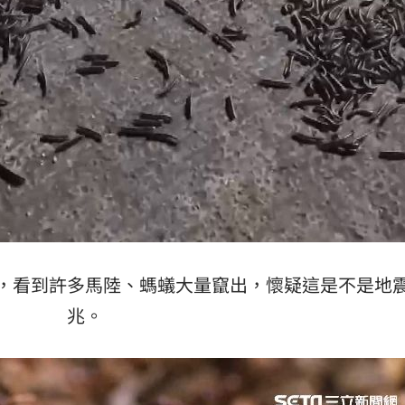
，看到許多馬陸、螞蟻大量竄出，懷疑這是不是地
兆。