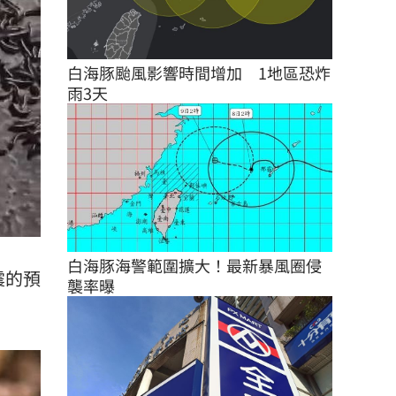
白海豚颱風影響時間增加　1地區恐炸
雨3天
白海豚海警範圍擴大！最新暴風圈侵
震的預
襲率曝