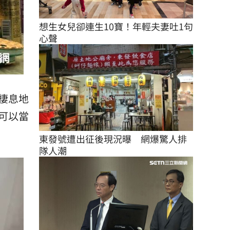
想生女兒卻連生10寶！年輕夫妻吐1句
心聲
棲息地
可以當
東發號遭出征後現況曝　網爆驚人排
隊人潮