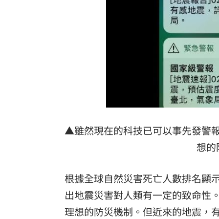
裘莉哥哥出櫃 認了：「我是同性戀」
楚奧特第6次在生日開轟 成MLB史上第
漢光演習遇父親節 賴清德感性致謝國
父親節少了爸爸 林逸欣哭揭他生前暖
雲林羊肉染戴奧辛！食藥署曝最新稽查
5歲女62%燒傷搶救2個月！他曝父親節
▲雖然現在的科技已可以事先發警
台灣彩券開獎直播中
想的
20:31
LIVE三立+24小時直播
15:27
根據全球自然災害死亡人數排名顯示
三立iNEWS新聞台線上直播
18:00
出地震災害對人類有一定的致命性
理想的防災機制。但近來的地震，
商場戰國來臨 台中「頂奢大道」逐漸