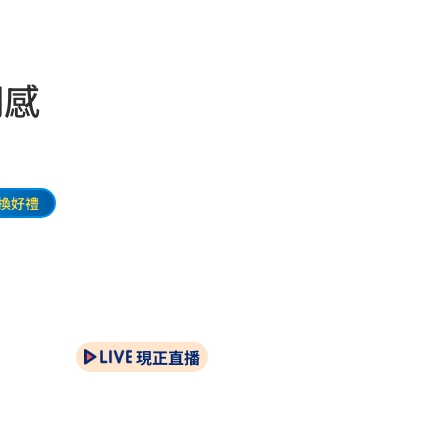
們感
換好禮
現正直播