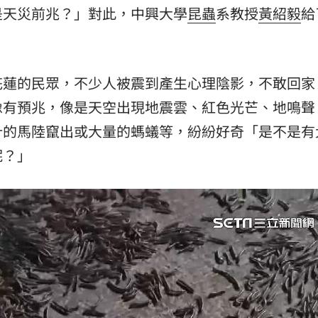
是天災前兆？」對此，中興大學
昆蟲
系教授
黃紹毅
給
」氣
12:00
場！
10:30
花蓮的民眾，不少人被震到產生心理陰影，不敢回家
熱潮
10:00
像有預兆，像是天空出現地震雲、紅色光芒、地鳴聲
15
計的馬陸竄出或大量的螞蟻等，紛紛好奇「是不是有
呢？」