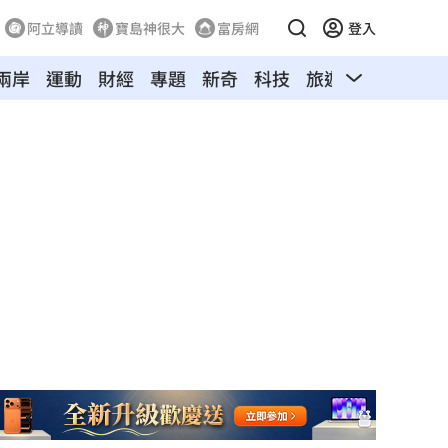
阿立導讀
寶島神很大
富房網
登入
兩岸
運動
財經
專題
新奇
科技
旅遊
汽車
寵物