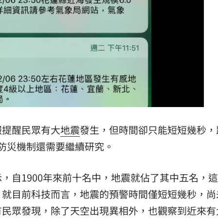
09:23
3人
09:18
軍
09:17
舉
09:17
進度
09:16
願望
09:16
報提醒民眾有大
地震
發生，但時間卻只能短短幾秒，
防災機制還需要繼續研究。
，自1900年來前十名中，地震就佔了其中五名，
。就目前科技而言，地震的預警時間僅短短幾秒，尚
有民眾發現，除了天空出現異相外，也觀察到近來有
成形
12:00