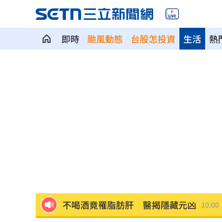
即時
颱風動態
台股怎投資
生活
熱
騎車輾水坑摔到失明！無照仍獲國賠311
日本女狂刷2000筆訂單！害集英社慘損4
不聽陳時中苦勸慈濟遭詐 藍白翻車名
不喝酒竟罹脂肪肝 醫揭隱藏元凶
10:00