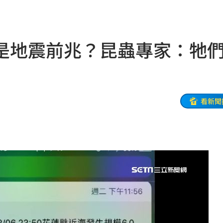
證實
09:57
曝光
09:57
是地震前兆？昆蟲專家：牠
曝光
09:55
重視
09:50
應了
09:46
看新聞
妻
09:45
09:35
9天
09:34
丞琳
09:33
發
09:30