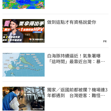
做到這點才有資格說愛你
PR
白海豚持續逼近！氣象署曝
「這時間」最靠近台灣：暴風
圈來襲了
獨家／返國前都被攔？機場連3
年都遇到 台灣遊客：難怪日
本觀光這麼強