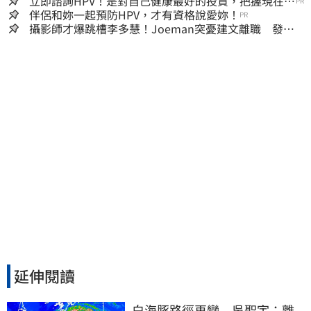
立即諮詢HPV！是對自己健康最好的投資，把握現在不
PR
嫌晚！
伴侶和妳一起預防HPV，才有資格說愛妳！
PR
攝影師才爆跳槽李多慧！Joeman突憂建文離職 發聲
「其實我很清楚」
延伸閱讀
白海豚路徑再變　吳聖宇：離