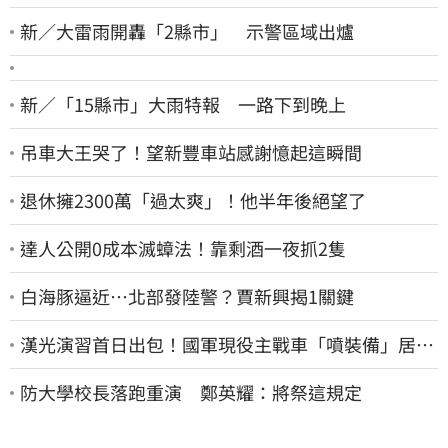
新／大雷雨開轟「2縣市」 示警區域出爐
新／「15縣市」大雨特報 一路下到晚上
吊車大王哭了！望新豐車站感謝憶起這瞬間
退休擁2300萬「過太爽」！他半年後絕望了
達人公開0成本滅蟑法！靠剩酒一夜抓2隻
白海豚逼近…北部發陸警？賈新興揭1關鍵
漢光演習首日出包！國軍現役主戰車「噴裝備」居民
撿到零件…軍方說話了
防大學校長落跑重演 鄭英耀：將祭這規定