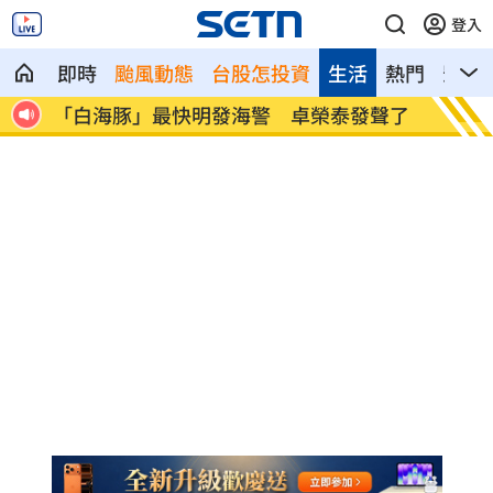
登入
即時
颱風動態
台股怎投資
生活
熱門
影音
肌肉
「白海豚」最快明發海警 卓榮泰發聲了
華邦電
建