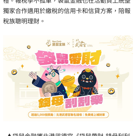
禮。報稅季不孤單，袋鼠金融也在活動頁上統整
獨家合作適用於繳稅的信用卡和信貸方案，陪報
稅族聰明理財。
▲袋鼠金融攜北港武德宮《袋鼠帶財-錢母刮刮