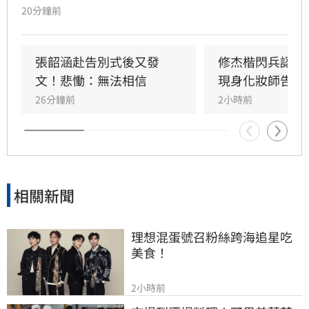
在國外無法出席，委託經紀人代為致意。江蕙經
20分鐘前
紀人透露，江蕙得知噩耗後悲痛不已，因無法面
對好友離世而不願到場。回憶過往，陳聆薇生前
抗癌仍敬業工作，令曾有抗癌經驗的江蕙十分心
張韶涵赴告別式後又發
修杰楷閃兵認罪
疼，如今遺憾好友離世。陳聆薇曾與眾多華語樂
文！悲慟：無法相信
現身化妝師告別
壇巨星合作，打造無數經典造型，在演藝圈地位
26分鐘前
2小時前
崇高且人緣極佳，此次告別式眾星雲集，展現其
在幕後無可取代的重要性，演藝圈好友皆對這位
專業且溫暖的幕後推手表達最深切的懷念與不
捨。
相關新聞
理想混蛋號召粉絲跨海追星吃
美食！
2小時前