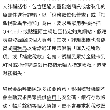
大詐騙話術，包含透過大量發送簡訊或客製化釣
魚郵件進行詐騙，以「稅務數位化普查」或「扣
繳稅款異常通知」為由，要求民眾用手機掃描
QR Code 或點選陌生網址至特定釣魚網站，假藉
表單登錄竊取個人資料；其次，詐騙集團也會偽
冒成
國稅局
以電話通知民眾假借「匯入退稅款
項」或「補繳稅款」名義，誘騙民眾持金融卡到
ATM 或操作網路銀行按指示輸入指定帳號，造成
財務損失。
袋鼠金融呼籲民眾多加要留意，稅捐稽徵機關不
會主動要求民眾提供
信用卡
安全碼、銀行存款帳
號、帳戶餘額等個人資訊，更不會要求將稅款匯