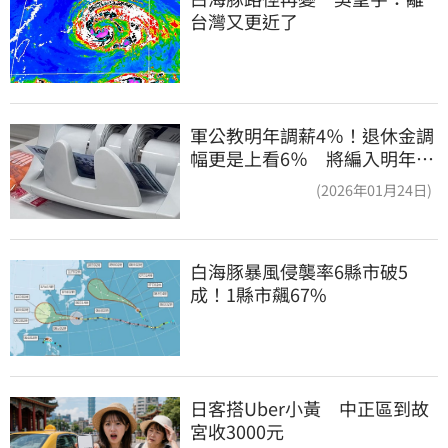
台灣又更近了
軍公教明年調薪4％！退休金調
幅更是上看6％ 將編入明年度
總預算
(2026年01月24日)
白海豚暴風侵襲率6縣市破5
成！1縣市飆67%
日客搭Uber小黃　中正區到故
宮收3000元