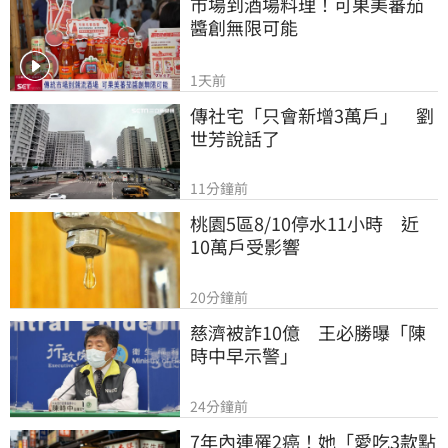
市場到酒場料理！可果美蕃茄
醬創無限可能
1天前
傳社宅「只會新增3萬戶」　劉
世芳說話了
11分鐘前
桃園5區8/10停水11小時　近
10萬戶受影響
20分鐘前
慈濟被詐10億　王必勝曝「陳
時中早示警」
24分鐘前
7年內連罹2癌！她「愛吃3款點