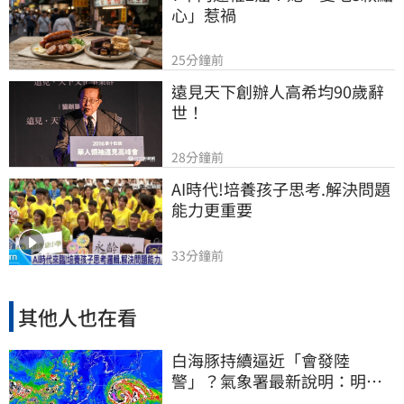
心」惹禍
25分鐘前
遠見天下創辦人高希均90歲辭
世！
28分鐘前
AI時代!培養孩子思考.解決問題
能力更重要
33分鐘前
其他人也在看
白海豚持續逼近「會發陸
警」？氣象署最新說明：明天
下半天先發布海警