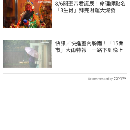
8/6關聖帝君誕辰！命理師點名
「3生肖」拜完財運大爆發
快訊／快進室內躲雨！「15縣
市」大雨特報 一路下到晚上
Recommended by