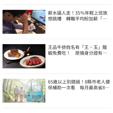
薪水逼人走！35％年輕上班族
想跳槽 轉職平均盼加薪「破
萬元」
王品牛排姓名有「王、玉」龍
蝦免費吃！ 原燒身分證有
「8」招待海鮮
65歲以上別錯過！8縣市老人健
保補助一次看 每月最高省826
元