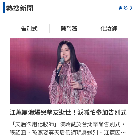
熱搜新聞
更多
告別式
陳聆薇
化妝師
江蕙崩潰爆哭摯友逝世！淚喊怕參加告別式
「天后御用化妝師」陳聆薇於台北舉辦告別式，
張韶涵、孫燕姿等天后低調現身送別。江蕙因人