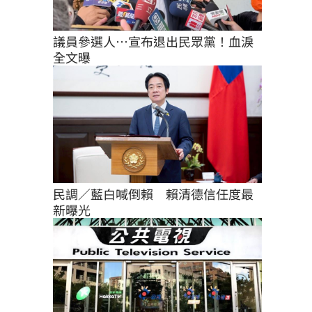
議員參選人…宣布退出民眾黨！血淚
全文曝
民調／藍白喊倒賴　賴清德信任度最
新曝光