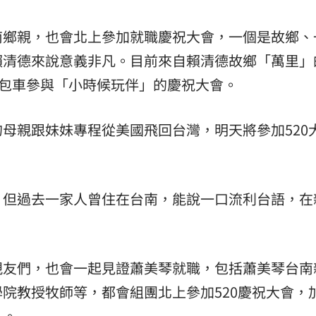
」
18:00
南鄉親，也會北上參加就職慶祝大會，一個是故鄉、
意
13:00
賴清德來說意義非凡。目前來自賴清德故鄉「萬里」
同包車參與「小時候玩伴」的慶祝大會。
:00
11:00
母親跟妹妹專程從美國飛回台灣，明天將參加520
，但過去一家人曾住在台南，能說一口流利台語，在
親友們，也會一起見證蕭美琴就職，包括蕭美琴台南
院教授牧師等，都會組團北上參加520慶祝大會，
人。