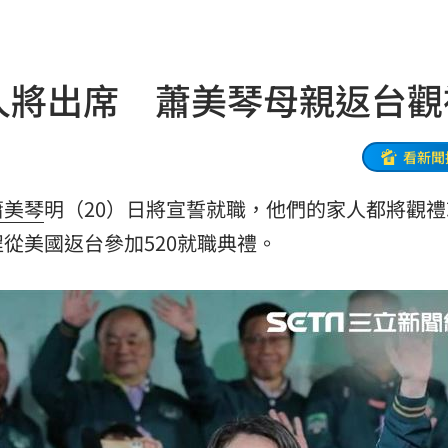
消
10:16
休金
10:16
家人將出席 蕭美琴母親返台觀
送
10:16
4倍
10:14
看新聞
論
10:14
蕭美琴
明（20）日將宣誓就職，他們的家人都將觀禮
份曝
從美國返台參加520就職典禮。
10:13
式
10:13
國徽
10:13
擊了
10:11
曝
10:11