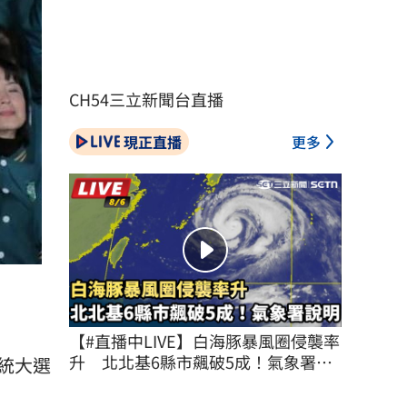
CH54三立新聞台直播
現正直播
更多
【#直播中LIVE】白海豚暴風圈侵襲率
升　北北基6縣市飆破5成！氣象署說
統大選
明