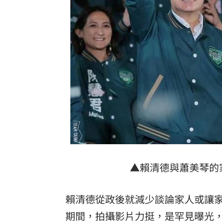
天后化妝師告別式 江蕙、張惠妹花籃
孫燕姿悲慟現身告別式！送別摯友化妝
喝這種冰拿鐵 30歲男劇烈腹痛、險洗
父代簽…兒「14天教召不去」付出慘痛
許忠信質詢炫耀飛行夾克！陳清龍回應
營養午餐「廚餘給弱勢吃」？蔣萬安回
台灣彩券開獎直播中
20:31
▲賴清德與蕭美琴的
LIVE三立+24小時直播
15:27
三立iNEWS新聞台線上直播
18:00
賴清德從政後就減少談論家人或讓
期間，拍攝影片力挺，是罕見曝光，
市場到酒場料理！可果美蕃茄醬創無限