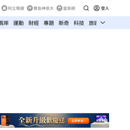
阿立導讀
寶島神很大
富房網
登入
兩岸
運動
財經
專題
新奇
科技
旅遊
汽車
寵物