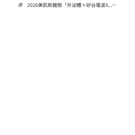
2026美肌新趨勢「外泌體＋矽谷電波X...
PR