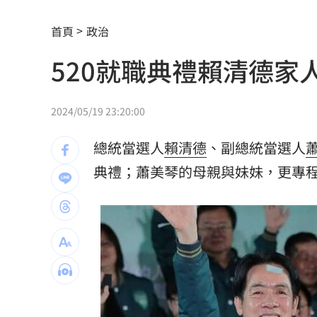
新／龜山島今封島 綠島船班7日午後取
首頁
政治
獨／<水玲瓏>製作出手 田路路領到退
520就職典禮賴清德
50萬網紅遭「爆頭射殺」！直播全程放
毒駕抓不完!台中前4月已1死20傷去年飆
2024/05/19 23:20:00
20%下架誰說的？張惇涵：專家會議討
總統當選人
賴清德
、副總統當選人
詭滑行自撞…他折腰姿勢成屍！死者身
典禮
；蕭美琴的母親與妹妹，更專程
張韶涵來了！悲慟現身化妝師小薇告別
議員：台中宣導AI圖，主管機關配中國
高檢署主任轟「雞同鴨講」 黃偉哲反
東發號遭灌負評破2萬則！老饕真實心得