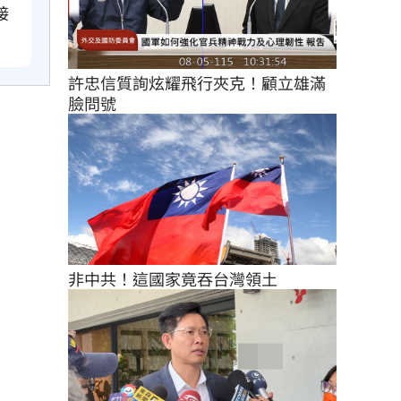
接
許忠信質詢炫耀飛行夾克！顧立雄滿
臉問號
非中共！這國家竟吞台灣領土