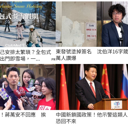
東發號塗掉簽名　沈伯洋16字
己安排太繁瑣？全包式
萬人讚爆
出門即雪場，一...
PR
！蔣萬安不回應　挨
中國新鎖國政策！他示警這類人
恐回不來