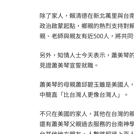
父親節送會拉筋的按摩椅 爸爸「筋歡喜
除了家人，賴清德在新北萬里與台
油品食安事件引關注 挑選保健食品要注
政治啟蒙起點，鄉親的熱烈支持對
親、老師與親友有近500人，將共
罕病博士彭士齊 輪椅上的生命覺醒！
11
酷澎「爸氣父親節」國際官方品牌齊聚
另外，知情人士今天表示，蕭美琴的
見證蕭美琴宣誓就職。
蕭美琴的母親蕭邱碧玉雖是美國人
中簡直「比台灣人更像台灣人」。
不只在美國的家人，其他在台灣的
還有蕭美琴父親過去服務的台南神學
台其他地方親友，人數將超過上百