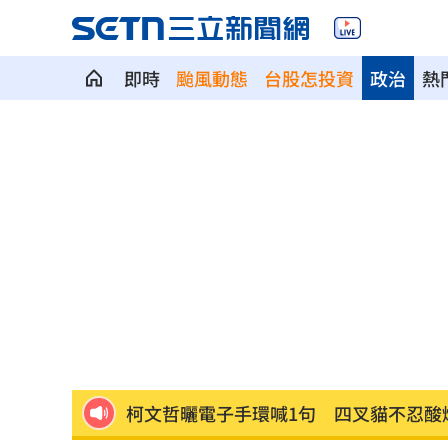
即時
颱風動態
台股怎投資
政治
熱
國安基金第9次護盤暴賺81% 歷年績效
天后化妝師告別式！江美琪素顏送最後
柯文哲曬電子手環喊1句 四叉貓不忍酸
白海豚逼近…北部發陸警？賈新興揭1關