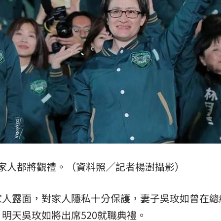
致哀
10:09
師
10:06
腎！
10:03
代價
10:03
了
10:02
應了
10:01
家人都將觀禮。（資料照／記者楊澍攝影）
家人露面，對家人隱私十分保護，妻子吳玫如曾在總
明天吳玫如將出席520就職典禮。
可能
12:00