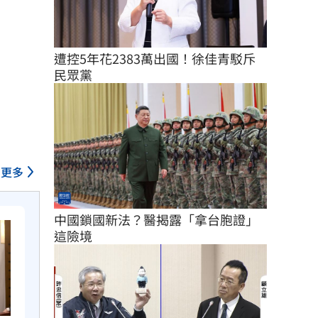
遭控5年花2383萬出國！徐佳青駁斥
民眾黨
更多
中國鎖國新法？醫揭露「拿台胞證」
這險境