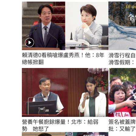
賴清德0看稿嗆爆盧秀燕！他：8年
滑雪行程自
總帳掀翻
滑雪假期：
簽名被蓋牌
營養午餐廚餘爆量！北市：給弱
批：又輸了
勢　她怒了