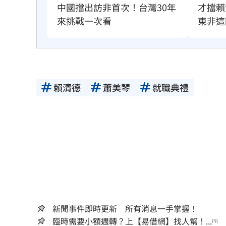
才擋賴
中國擋出訪非首次！台灣30年
東非這
來挑戰一次看
賴清德
蕭美琴
就職典禮
新聞事件即時更新 所有消息一手掌握！
臨時需要小額週轉？上【易借網】找人幫！...
PR