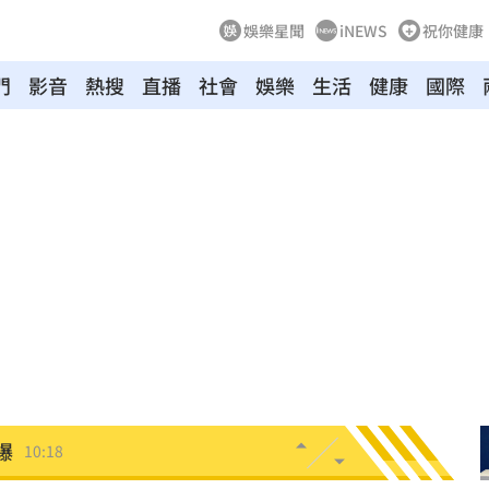
娛樂星聞
iNEWS
祝你健康
門
影音
熱搜
直播
社會
娛樂
生活
健康
國際
曝
10:24
一程
10:22
爆
10:18
鍵
10:17