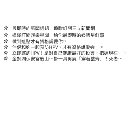
最即時的新聞話題 追蹤訂閱三立新聞網
追蹤訂閱娛樂星聞 給你最即時的娛樂星鮮事
做到這點才有資格說愛你
PR
伴侶和妳一起預防HPV，才有資格說愛妳！
PR
立即諮詢HPV！是對自己健康最好的投資，把握現在不
PR
嫌晚！
金獅湖保安宮後山…掛一具男屍「穿著整齊」！死者身
份曝