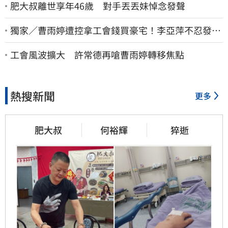
肥大叔離世享年46歲 對手丟丟妹悼念發聲
獨家／曹雨婷遭控拿工會錢買豪宅！李亞萍不忍發
聲：余天管工會都貼錢
工會風波擴大 許常德再嗆曹雨婷轉移焦點
熱搜新聞
更多
肥大叔
何裕輝
猝逝