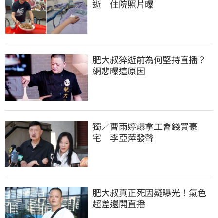
逝　住院照片曝
肥大叔猝逝前為何堅持直播？
網悲曝這原因
獨／曹雨婷爆拿工會錢買豪
宅　李亞萍發聲
肥大叔真正死因疑曝光！氣色
超差還開直播