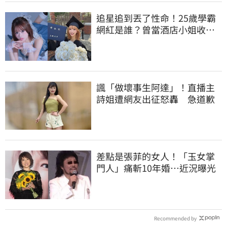
追星追到丟了性命！25歲學霸
網紅是誰？曾當酒店小姐收入
破億 警方證實
諷「做壞事生阿達」！直播主
詩姐遭網友出征怒轟 急道歉
差點是張菲的女人！「玉女掌
門人」痛斬10年婚…近況曝光
Recommended by