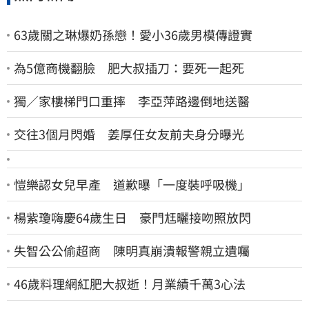
63歲關之琳爆奶孫戀！愛小36歲男模傳證實
為5億商機翻臉 肥大叔插刀：要死一起死
獨／家樓梯門口重摔 李亞萍路邊倒地送醫
交往3個月閃婚 姜厚任女友前夫身分曝光
愷樂認女兒早產 道歉曝「一度裝呼吸機」
楊紫瓊嗨慶64歲生日 豪門尪曬接吻照放閃
失智公公偷超商 陳明真崩潰報警親立遺囑
46歲料理網紅肥大叔逝！月業績千萬3心法