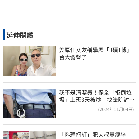
延伸閱讀
姜厚任女友稱學歷「3碩1博」 
台大發聲了
我不是清潔員！保全「拒倒垃
圾」上班3天被炒 找法院討公
道結果出爐
(2024年11月04日)
「料理網紅」肥大叔暴瘦猝