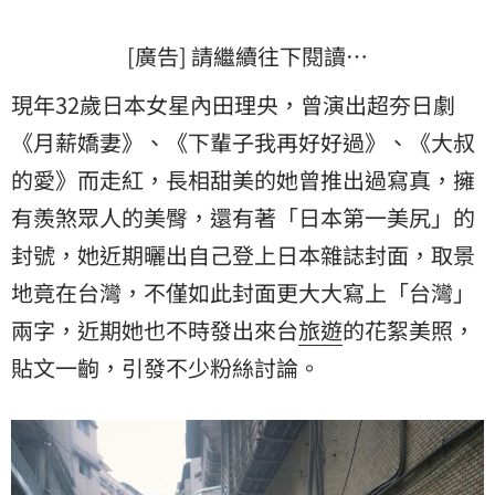
[廣告] 請繼續往下閱讀…
現年32歲日本女星內田理央，曾演出超夯日劇
《月薪嬌妻》、《下輩子我再好好過》、《大叔
的愛》而走紅，長相甜美的她曾推出過寫真，擁
有羨煞眾人的美臀，還有著「日本第一美尻」的
封號，她近期曬出自己登上日本雜誌封面，取景
地竟在台灣，不僅如此封面更大大寫上「台灣」
兩字，近期她也不時發出來台
旅遊
的花絮美照，
貼文一齣，引發不少粉絲討論。