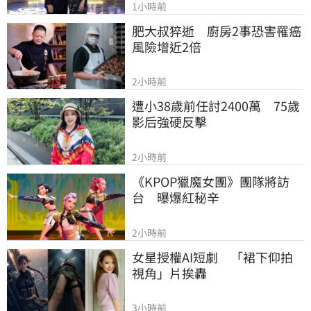
1小時前
肥大叔猝逝　廚房2事恐害罹癌
風險增近2倍
2小時前
遭小38歲前任討2400萬　75歲
影后強硬反擊
2小時前
《KPOP獵魔女團》團隊將訪
台　曝爆紅秘辛
2小時前
女星授權AI短劇　「裙下仰拍
視角」片挨轟
3小時前