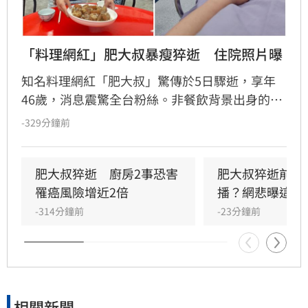
「料理網紅」肥大叔暴瘦猝逝　住院照片曝
知名料理網紅「肥大叔」驚傳於5日驟逝，享年
46歲，消息震驚全台粉絲。非餐飲背景出身的
他，憑藉親切教學與拚勁，將直播事業經營得有
-329分鐘前
聲有色，創下年營收破億的輝煌佳績。然而粉絲
回顧其生前直播，發現他身形明顯消瘦、雙頰凹
陷，狀態顯得相當疲憊。肥大叔自2021年起頻傳
肥大叔猝逝　廚房2事恐害
肥大叔猝逝前為
健康警訊，雖曾於2022年住院開刀，但出院後仍
罹癌風險增近2倍
播？網悲曝這原
堅持返回工作崗位，直到最後一刻仍心繫直播。
-314分鐘前
-23分鐘前
對於肥大叔的確切死因，家屬目前尚未對外說
明。
相關新聞