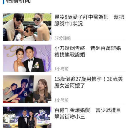
昆凌8歲愛子拜中醫為師　幫把
脈說中1狀況
37分鐘前
小刀婚姻告終　昔砸百萬辦婚
禮找連戰證婚
1小時前
15歲倒追27歲男懷孕！36歲美
魔女當阿嬤了
1小時前
百億千金爆婚變　富少尪遭目
擊當街吻小三