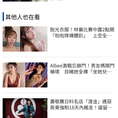
其他人也在看
脫光衣服！林襄比賽中露2點開
「啦啦隊裸體趴」 上空全裸
被看光光
Albee激戰忘鎖門！男友媽開門
嚇壞 目睹她全裸「坐她兒子
身上」
蕭敬騰日料名店「渡邉」遇惡
房東強制18天內搬走！逼留裝
潢：好聚好散