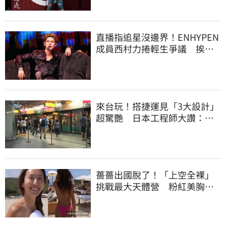
直播指追星沒邊界！ENHYPEN
成員西村力捲輕生爭議 挨
批：獨厚國外粉絲
來台玩！搭捷運見「3大設計」
超驚艷 日本工程師大讚：台
灣太先進了
薔薔出國脫了！「上空全裸」
挑戰最大天體營 粉紅美胸被
路人狂讚