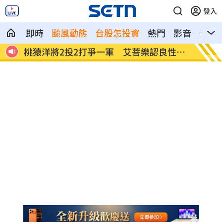
登入
即時
颱風動態
台股怎投資
熱門
影音
熱搜
炸2
桃猿洋將2投2打爭一軍 艾菩樂認良性競
華邦電
爭