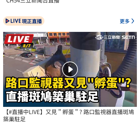
現正直播
更多
【#直播中LIVE】又見＂孵蛋＂? 路口監視器直播斑鳩
築巢駐足