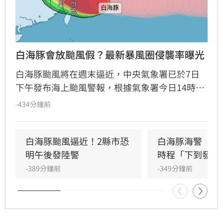
白海豚會放颱風假？最新暴風圈侵襲率曝光
白海豚颱風將在週末逼近，中央氣象署已於7日
下午發布海上颱風警報，根據氣象署今日14時暴
風圈侵襲機率，目前機率最高的是連江縣達
-434分鐘前
59%。氣象署表示，若颱風路徑持續靠近台灣，
有可能在明日下午將發布陸上警報。
白海豚颱風逼近！2縣市恐
白海豚海警　一
明午後發陸警
時程「下到發紫
-389分鐘前
-349分鐘前