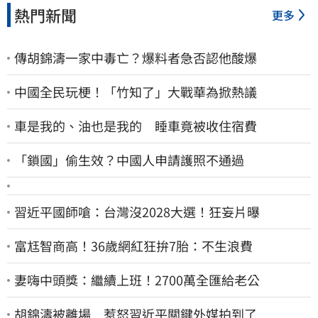
熱門新聞
更多
傳胡錦濤一家中毒亡？爆料者急否認他酸爆
中國全民玩梗！「竹知了」大戰華為掀熱議
車是我的、油也是我的 睡車竟被收住宿費
「鎖國」偷生效？中國人申請護照不通過
習近平國師嗆：台灣沒2028大選！狂妄片曝
富尪智商高！36歲網紅狂拚7胎：不生浪費
妻嗨中頭獎：繼續上班！2700萬全匯給老公
胡錦濤被離場 惹怒習近平關鍵外媒拍到了