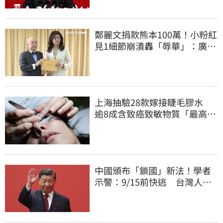
鄭麗文捐款熊本100萬！小粉紅
見1細節崩潰轟「辱華」：廣西
水災怎不捐
上海抽驗28款嫁接睫毛膠水
逾8成含致癌致敏物質「最高超
標千倍」
中國頒布「鎖國」新法！學者
示警：9/15前快逃 台灣人也
被規範恐出不來