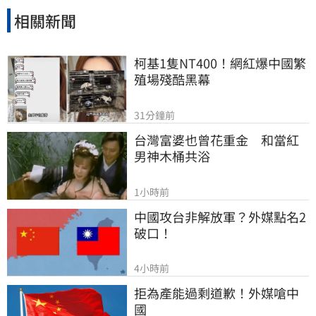
相關新聞
柯基1隻NT400！網紅爆中國繁
殖場殘酷黑幕
31分鐘前
台灣富婆也曾花重金　和當紅
男神木桶共浴
1小時前
中國攻台非解放軍？外媒點名2
破口！
4小時前
拒為產能過剩道歉！外媒嗆中
國