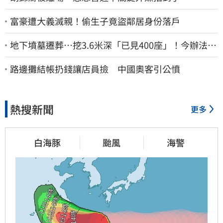
富豪遭大義滅親！偷生子竟盜鄰居身份落戶
地下墳墓遷葬…挖3.6米深「已見400座」！今辦法會
安撫祖先
路邊攤結帳扔錢讓店員撿 中國奧客引公憤
熱搜新聞
更多
白海豚
颱風
海警