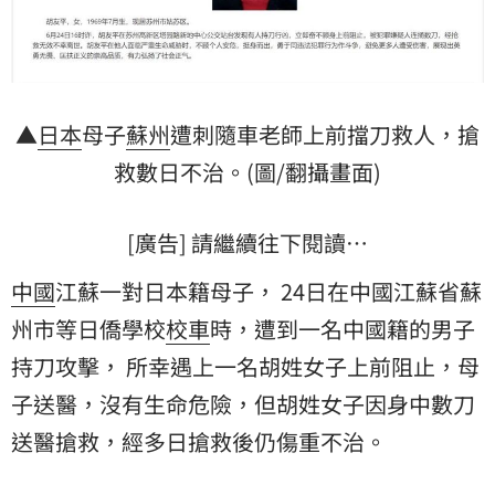
▲
日本
母子
蘇州
遭刺隨車老師上前擋刀救人，搶
救數日不治。(圖/翻攝畫面)
[廣告] 請繼續往下閱讀…
中國
江蘇一對日本籍母子， 24日在中國江蘇省蘇
州市等日僑學校
校車
時，遭到一名中國籍的男子
持刀攻擊， 所幸遇上一名胡姓女子上前阻止，母
子送醫，沒有生命危險，但胡姓女子因身中數刀
送醫搶救，經多日搶救後仍傷重不治。