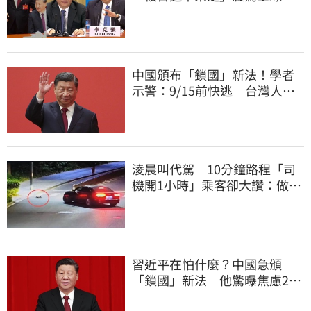
李克強猝逝被挖
中國頒布「鎖國」新法！學者
示警：9/15前快逃 台灣人也
被規範恐出不來
淩晨叫代駕 10分鐘路程「司
機開1小時」乘客卻大讚：做得
好！
習近平在怕什麼？中國急頒
「鎖國」新法 他驚曝焦慮2
事：恐慌鞏固政權