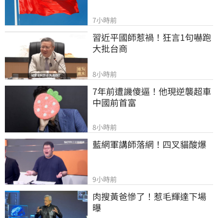
7小時前
習近平國師惹禍！狂言1句嚇跑
大批台商
8小時前
7年前遭譏傻逼！他現逆襲超車
中國前首富
8小時前
藍網軍講師落網！四叉貓酸爆
9小時前
肉搜黃爸慘了！惹毛輝達下場
曝