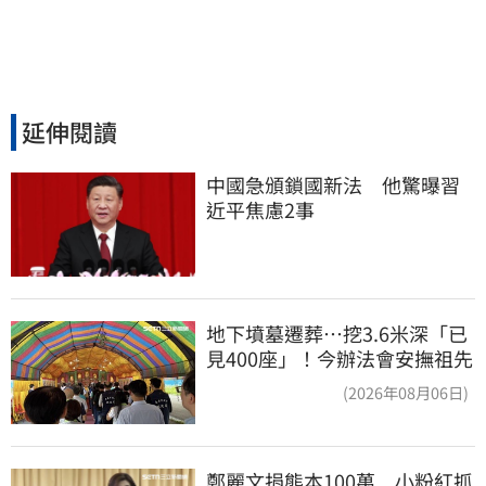
延伸閱讀
中國急頒鎖國新法　他驚曝習
近平焦慮2事
地下墳墓遷葬…挖3.6米深「已
見400座」！今辦法會安撫祖先
(2026年08月06日)
鄭麗文捐熊本100萬　小粉紅抓