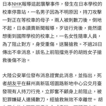
日本
NHK
報導這起襲擊事件，發生在日本學校的
校車停靠站，一名男子因為不明原因，持刀攻擊
一對正在等校車的母子，兩人被刺數刀後，倒地
不起，日本讀賣新聞報導，歹徒行兇後，竟然還
想衝到國際學校的校車上，一名女性隨車人員，
為了阻止對方，身受重傷，送醫搶救。不過28日
傳出不幸消息，該名上前阻擋兇手的胡姓女子搶
救後傷不治。
大陸公安單位發布消息證實此消息，並指出，死
者
胡友平
在蘇州高新區塔園路新地中心公交月臺
發現有人持刀行兇，立即奮不顧身上前阻止，被
犯罪嫌疑人連捅數刀，經搶救無效不幸離世。 胡