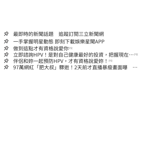
最即時的新聞話題 追蹤訂閱三立新聞網
一手掌握明星動態 即刻下載娛樂星聞APP
做到這點才有資格說愛你
PR
立即諮詢HPV！是對自己健康最好的投資，把握現在不
PR
嫌晚！
伴侶和妳一起預防HPV，才有資格說愛妳！
PR
97萬網紅「肥大叔」驟逝！2天前才直播暴瘦畫面曝 網
淚崩：一路好走