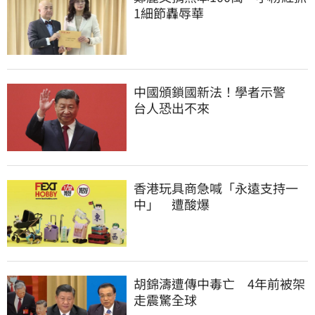
1細節轟辱華
中國頒鎖國新法！學者示警　
台人恐出不來
香港玩具商急喊「永遠支持一
中」　遭酸爆
胡錦濤遭傳中毒亡　4年前被架
走震驚全球