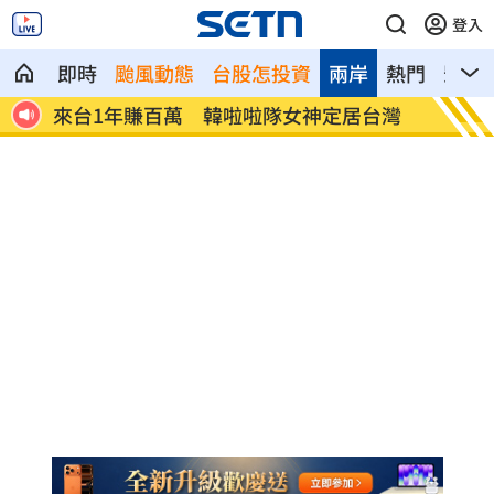
登入
即時
颱風動態
台股怎投資
兩岸
熱門
影音
來台1年賺百萬 韓啦啦隊女神定居台灣
石崇良