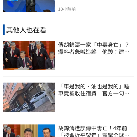
10小時前
其他人也在看
傳胡錦濤一家「中毒身亡」？
爆料者急喊造謠 他酸：建議
也不要游泳
「車是我的、油也是我的」睡
車竟被收住宿費 官方一句話
打臉飯店
胡錦濤遭誤傳中毒亡！4年前
「被習近平架走」震驚全球