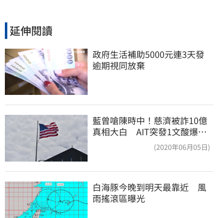
延伸閱讀
政府生活補助5000元連3天發 
逾期視同放棄
藍曾嗆陳時中！慈濟被詐10億
真相大白 AIT突發1文酸爆…
他笑：真的很會
(2020年06月05日)
白海豚今晚到明天最靠近　風
雨搖滾區曝光