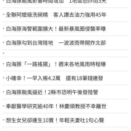
白海豚颱風影響時間增加 1地區恐炸雨3天
全聯阿嬤級洗碗精 客人讚去油力強用45年
白海豚海警範圍擴大！最新暴風圈侵襲率曝
白海豚勾到台灣陸地 一波波雨帶開炸北部
白海豚「一路搖擺」！週末各地風雨時程曝
小確幸！一早入帳4.2萬 還有18筆錢連發
白海豚颱風逼近！2縣市恐明午後發陸警
奉獻醫學研究逾40年！林慶順教授不幸離世
想生女兒卻連生10寶！年輕夫妻吐1句心聲