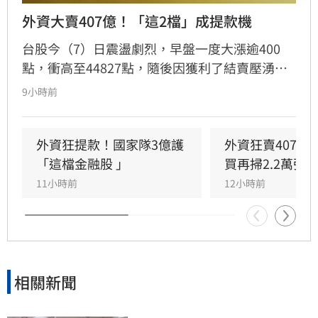
外資大賣407億！「這2檔」成提款機
台股今（7）日震盪劇烈，早盤一度大漲逾400
點，衝高至44827點，隨後因獲利了結賣壓湧
現，指數翻黑收在44225.91點，下跌170.79點，
9小時前
成交量達8207億元。三大法人合計賣超442.44億
元，其中外資終結連兩日買超，轉為賣超407.16
億元，大舉減碼群創與華邦電，長榮航則獲外資
外資狂提款！國家隊3億護
外資狂賣407億
青睞成為買超冠軍。市場多空在季線壓力區拉
「這檔金融股 」
買再掃2.2萬張
鋸，投資人需密切留意後續外資操作動向與資金
11小時前
12小時前
流向，短線獲利回吐賣壓是否持續，將成為影響
大盤後市走勢的關鍵指標。
相關新聞