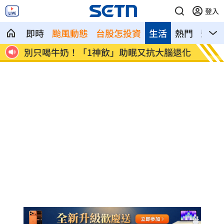
登入
即時
颱風動態
台股怎投資
生活
熱門
影音
大腦退化
82歲武打巨星近況曝光 本人認狀況不太
薔
好
紅