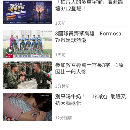
「拍片人的多重宇宙」職涯論
壇9/12登場！
1天前
8國球員齊聚高雄　Formosa 
7s掀足球熱潮
1天前
參加教召辱罵士官長3字…1原
因比一般人慘
3分鐘前
別只喝牛奶！「1神飲」助眠又
抗大腦退化
12分鐘前