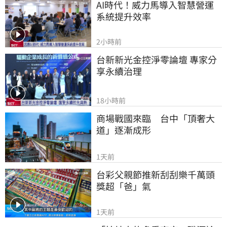
AI時代！威力馬導入智慧營運
系統提升效率
2小時前
台新新光金控淨零論壇 專家分
享永續治理
18小時前
商場戰國來臨　台中「頂奢大
道」逐漸成形
1天前
台彩父親節推新刮刮樂千萬頭
獎超「爸」氣
1天前