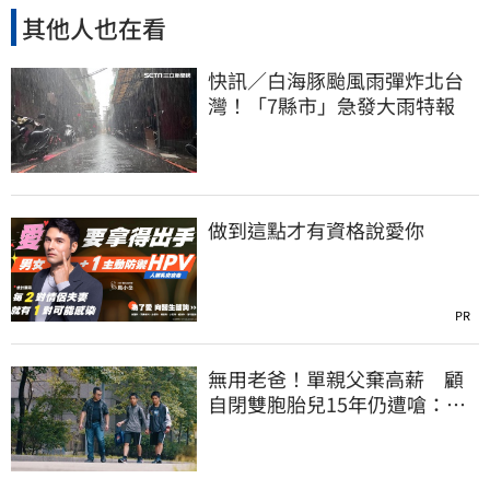
其他人也在看
快訊／白海豚颱風雨彈炸北台
灣！「7縣市」急發大雨特報
做到這點才有資格說愛你
PR
無用老爸！單親父棄高薪 顧
自閉雙胞胎兒15年仍遭嗆：怎
不教好再帶出門