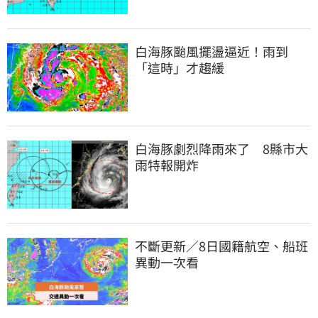
白海豚颱風擺盪逼近！雨到
「這時」才趨緩
白海豚劇烈降雨來了　8縣市大
雨特報開炸
不斷更新／8日國籍航空、船班
異動一次看