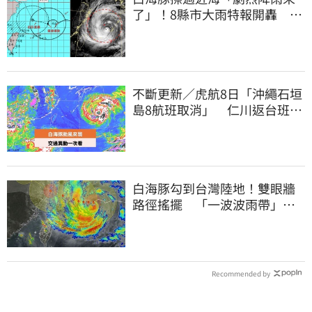
了」！8縣市大雨特報開轟 今
明風雨最集中
不斷更新／虎航8日「沖繩石垣
島8航班取消」 仁川返台班機
提前1天起飛
白海豚勾到台灣陸地！雙眼牆
路徑搖擺 「一波波雨帶」開
炸北部時程曝
Recommended by