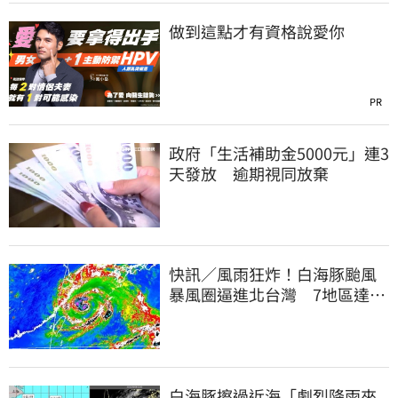
做到這點才有資格說愛你
PR
政府「生活補助金5000元」連3
天發放 逾期視同放棄
快訊／風雨狂炸！白海豚颱風
暴風圈逼進北台灣 7地區達停
班課標準
白海豚擦過近海「劇烈降雨來