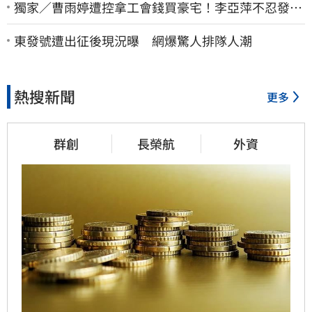
獨家／曹雨婷遭控拿工會錢買豪宅！李亞萍不忍發
聲：余天管工會都貼錢
東發號遭出征後現況曝 網爆驚人排隊人潮
熱搜新聞
更多
群創
長榮航
外資