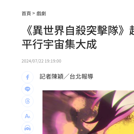
記憶體產能全被大廠包下 驚人漲價潮
首頁
戲劇
北美訂單補爆 聯發科小金雞EPS至27.1
《異世界自殺突擊隊》
AI和你讀的不同！實測《時代》驚揭1真
平行宇宙集大成
這大廠三支柱到位 全年EPS上看5.68元
慈濟買BNT被詐10億！藍昔嗆擋疫苗網
2024/07/22 19:19:00
它躋身美禁令受惠者 上半年EPS衝2.5
記者陳穎／台北報導
高溫重創雞蛋產量 最快要等到9月才回
7月營收寫同期次高 聯寶訂單看到2027
台股收復44000點大關 2關鍵看AI產業
他見搶案挺身相救遭圍毆亡！嫌犯最小1