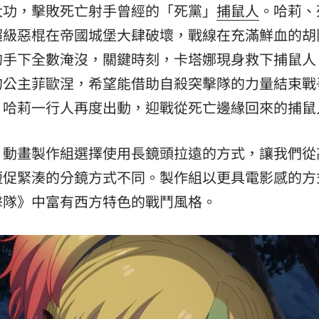
大功，擊敗死亡射手曾經的「死黨」
捕鼠人
。哈莉、
超級惡棍在帝國城堡大肆破壞，戰線在充滿鮮血的胡
的手下全數淹沒，關鍵時刻，卡塔娜現身救下捕鼠人
的公主菲歐涅，希望能借助自殺突擊隊的力量結束戰
。哈莉一行人再度出動，迎戰從死亡邊緣回來的捕鼠
，動畫製作組選擇使用長鏡頭拉遠的方式，讓我們從
短促緊湊的分鏡方式不同。製作組以更具電影感的方
擊隊》中富有西方特色的戰鬥風格。