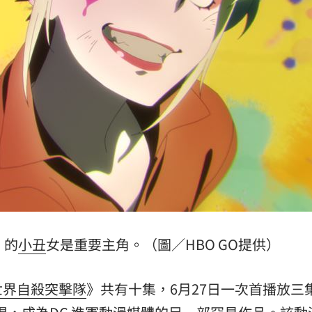
光
01:05
宿費
01:04
孝順
01:02
15
》的
小丑
女是重要主角。（圖／HBO GO提供）
世界自殺突擊隊
》共有十集，6月27日一次首播放三集