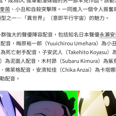
棍，成為DC 進軍動漫媒體的另一部罕見作品。該動
奎茵
、小丑和自殺突擊隊。
一同進入一個令人振奮
類型之一—「異世界」（意即平行宇宙）
的魅力。
一群強大的聲優陣容配音，包括知名日本聲優
永瀨安
配音，梅原裕一郎（Yuuichirou Umehara）為小
i）為死亡射手配音，子安武人（Takehito Koyasu
a）為泥面人配音，木村昴（Subaru Kimura）為
瑞克．佛萊格配音，安濟知佳（Chika Anzai）為卡塔
華勒配音。