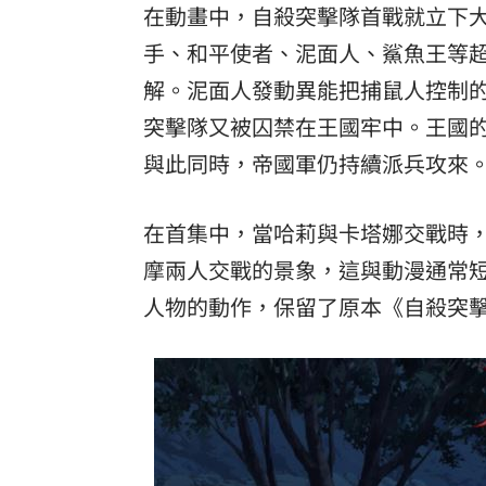
在動畫中，自殺突擊隊首戰就立下
手、和平使者、泥面人、鯊魚王等
解。泥面人發動異能把捕鼠人控制
突擊隊又被囚禁在王國牢中。王國
與此同時，帝國軍仍持續派兵攻來
在首集中，當哈莉與卡塔娜交戰時
摩兩人交戰的景象，這與動漫通常
人物的動作，保留了原本《自殺突