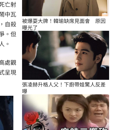
死亡射
鬧中瓦
被爆耍大牌！韓瑜缺席見面會　原因
，自殺
曝光了
爭。但
人。
高處觀
式呈現
張凌赫升格人父！下廚帶娃驚人反差
曝