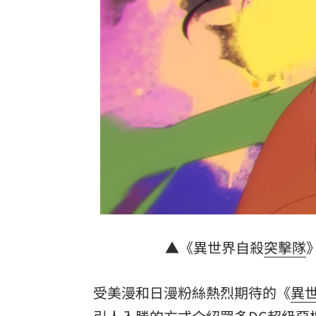
扣款人數狂增4成 國泰小龍基金布局曝
車是我的、油也是我的 睡車竟被收住
24歲存款破百萬！她公開致富關鍵：超
台灣彩券開獎直播中
20:31
LIVE三立+24小時直播
15:27
三立iNEWS新聞台線上直播
18:00
理想混蛋號召粉絲跨海追星吃美食！
18:
▲《異世界自殺
突擊隊
受美漫和日漫粉絲熱烈期待的《
異