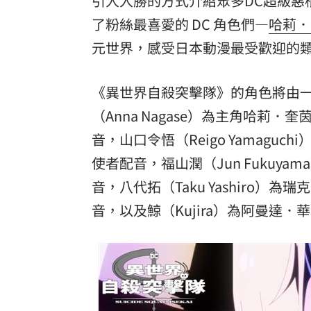
引人入勝的方式介紹眾多DC超級惡
了粉絲最喜愛的 DC 角色們—
哈莉．
元世界，
感受日本動漫最受歡迎的
《異世界自殺突擊隊》的角色將由
（Anna Nagase）為主角哈莉．奎茵
音，山口令悟（Reigo Yamaguch
使者配音，福山潤（Jun Fukuyam
音，八代拓（Taku Yashiro）為
音，以及鯨（Kujira）為阿曼達．