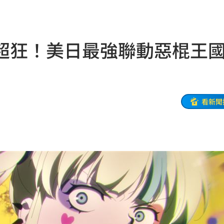
來襲
03:04
2元
02:30
超狂！美日最強聯動惡棍
相
02:10
02:00
朝聖
01:35
看新聞
8元
01:30
穩
01:26
年
01:20
發展
01:13
2歲
01:10