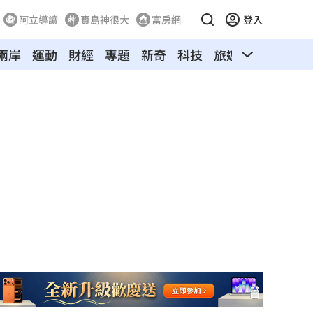
阿立導讀
寶島神很大
富房網
登入
兩岸
運動
財經
專題
新奇
科技
旅遊
汽車
寵物