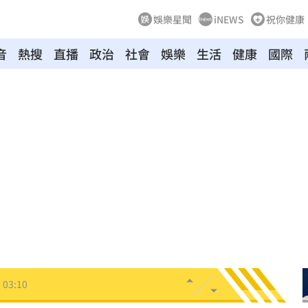
娛樂星聞
iNEWS
祝你健康
音
熱搜
直播
政治
社會
娛樂
生活
健康
國際
8
牛！
04:22
驗！
04:02
03:57
03:10