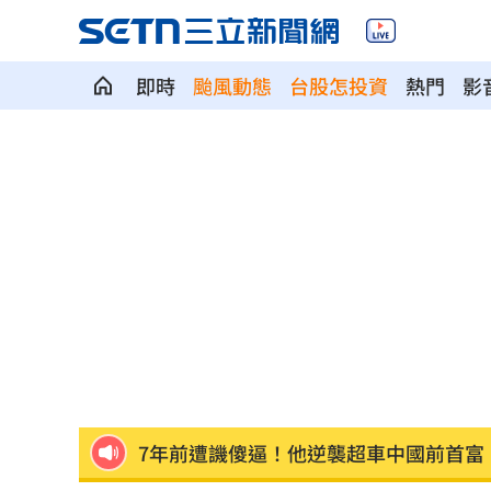
即時
颱風動態
台股怎投資
熱門
影
ETF爆208億逃命潮！ 溫建勳揭買盤
04:2
記憶體加金融雙王牌 這檔瞄準韓股長
台中社宅驚見中國國徽！網全炸鍋
04:09
瞄準胃癌新療法 醣聯啟動一期臨床試
到了機場才知出不去！中國爆鎖國新法
7年前遭譏傻逼！他逆襲超車中國前首富
女兒一句話 兩老退休生活全變調
03:05