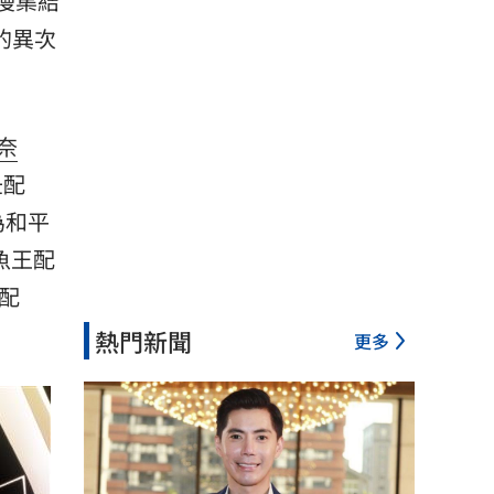
漫集結
的異次
奈
丑配
）為和平
鯊魚王配
娜配
熱門新聞
更多