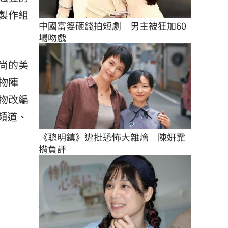
製作組
中國富婆砸錢拍短劇　男主被狂加60
場吻戲
尚的美
物陣
物改編
e頻道、
《聰明鎮》遭批恐怖大雜燴　陳姸霏
揹負評