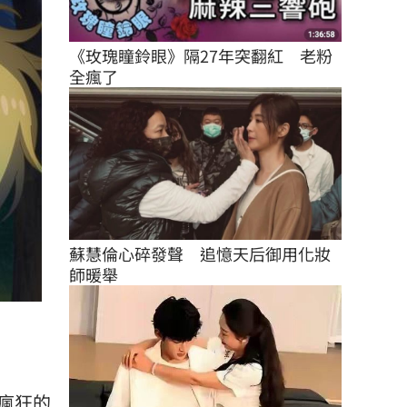
《玫瑰瞳鈴眼》隔27年突翻紅　老粉
全瘋了
蘇慧倫心碎發聲　追憶天后御用化妝
師暖舉
瘋狂的