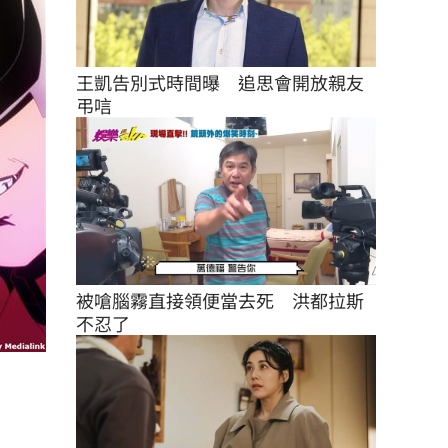
王凱告別式時間曝　追思會開放親友
弔唁
被嗆腦霧直接領便當去死　洪都拉斯
不忍了