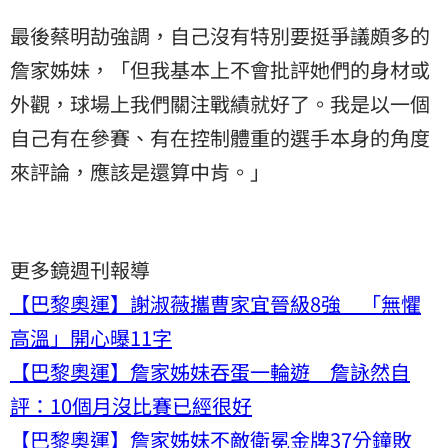
​最後​蔡明劼強調，自己沒有特別要挺爭議頗多的
詹家姊妹，「但我基本上不會批評她們的身材或
外觀，球場上我們關注戰績就好了。我是以一個
自己有在參賽、有在控制體重的選手本身的角度
來評論，應該是還算中肯。」
更多鏡週刊報導
【巴黎奧運】謝淑薇攜曹家宜晉級8強 「無懼
高溫」開心曝11字
【巴黎奧運】詹家姊妹吞蛋一輪遊 詹詠然自
評：10個月沒比賽已經很好
【巴黎奧運】詹家姊妹不敵衛冕金牌37分鐘敗