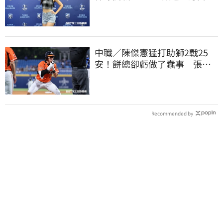
173竟成應援劣勢
中職／陳傑憲猛打助獅2戰25
安！餅總卻虧做了蠢事 張翔
短打傷退不樂觀
Recommended by