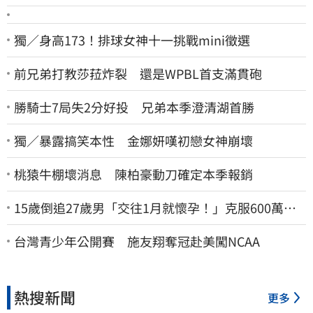
獨／身高173！排球女神十一挑戰mini徵選
前兄弟打教莎菈炸裂 還是WPBL首支滿貫砲
勝騎士7局失2分好投 兄弟本季澄清湖首勝
獨／暴露搞笑本性 金娜妍嘆初戀女神崩壞
桃猿牛棚壞消息 陳柏豪動刀確定本季報銷
15歲倒追27歲男「交往1月就懷孕！」克服600萬債
務 36歲美魔女當阿嬤了
台灣青少年公開賽 施友翔奪冠赴美闖NCAA
熱搜新聞
更多