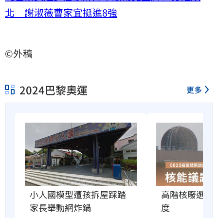
北 謝淑薇曹家宜挺進8強
©外稿
2024巴黎奧運
更多
小人國模型遭孩拆屋踩踏　
高階核廢選址
家長舉動網炸鍋
度