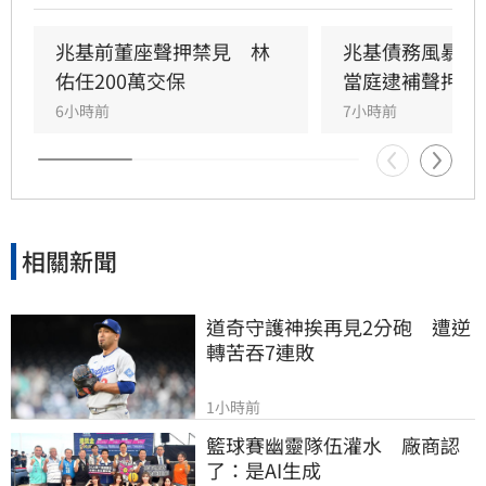
200萬元交保並限制出境。
兆基前董座聲押禁見　林
兆基債務風暴！
佑任200萬交保
當庭逮補聲押禁
6小時前
7小時前
相關新聞
道奇守護神挨再見2分砲　遭逆
轉苦吞7連敗
1小時前
籃球賽幽靈隊伍灌水　廠商認
了：是AI生成