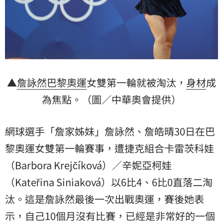
▲
詹詠然
巴黎奧運
女雙第一輪就被淘汰，
身材
成
為焦點。（圖／中華奧會提供）
網球選手「詹家姊妹」詹詠然、詹皓晴30日在巴
黎奧運女雙第一輪賽事，遭捷克組合卡雷茨科娃
（Barbora Krejčíková）／辛妮亞柯娃
（Kateřina Siniaková）以6比4、6比0直落二淘
汰。這是詹詠然最後一次出戰奧運，賽後她表
示，自己10個月沒有比賽，已經是非常好的一個