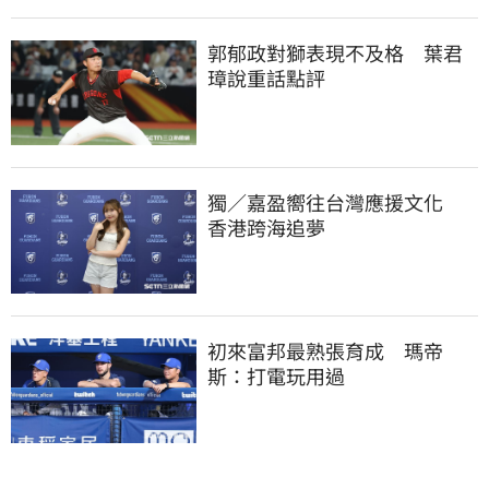
郭郁政對獅表現不及格　葉君
璋說重話點評
獨／嘉盈嚮往台灣應援文化　
香港跨海追夢
初來富邦最熟張育成　瑪帝
斯：打電玩用過