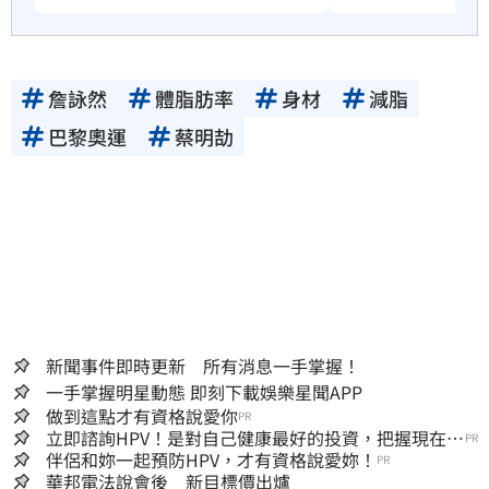
詹詠然
體脂肪率
身材
減脂
巴黎奧運
​蔡明劼
新聞事件即時更新 所有消息一手掌握！
一手掌握明星動態 即刻下載娛樂星聞APP
做到這點才有資格說愛你
PR
立即諮詢HPV！是對自己健康最好的投資，把握現在不
PR
嫌晚！
伴侶和妳一起預防HPV，才有資格說愛妳！
PR
華邦電法說會後 新目標價出爐