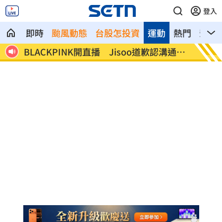
登入
即時
颱風動態
台股怎投資
運動
熱門
影音
溝通有
姜厚任小女友超早熟！關係人回應小三爭
獨／批
議
會