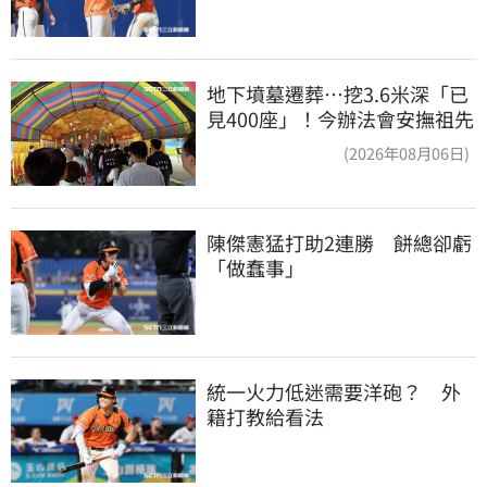
地下墳墓遷葬…挖3.6米深「已
見400座」！今辦法會安撫祖先
(2026年08月06日)
陳傑憲猛打助2連勝　餅總卻虧
「做蠢事」
統一火力低迷需要洋砲？　外
籍打教給看法