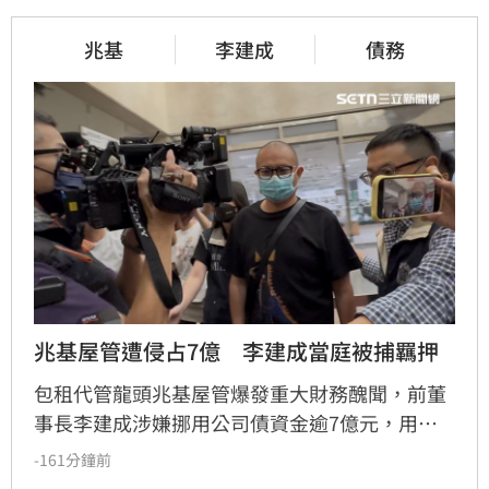
兆基
李建成
債務
兆基屋管遭侵占7億　李建成當庭被捕羈押
包租代管龍頭兆基屋管爆發重大財務醜聞，前董
事長李建成涉嫌挪用公司債資金逾7億元，用於
個人私用及支付前妻生活費，遭檢方依背信、侵
-161分鐘前
占等罪聲押禁見獲准。共同創辦人林佑任則以