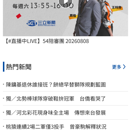
【#直播中LIVE】54陪審團 20260808
熱門新聞
更多
陳鏞基退休誰接班？餅總早替獅隊規劃藍圖
獨／北勢棒球隊穿破鞋拚冠軍 台僑看哭了
獨／河北彩花現身味全主場 傳想來台發展
桃猿連續2場二軍僅3投手 曾豪駒解釋狀況