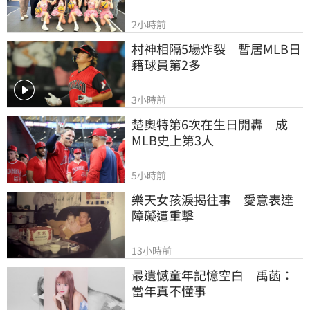
2小時前
村神相隔5場炸裂　暫居MLB日
籍球員第2多
3小時前
楚奧特第6次在生日開轟　成
MLB史上第3人
5小時前
樂天女孩淚揭往事　愛意表達
障礙遭重擊
13小時前
最遺憾童年記憶空白　禹菡：
當年真不懂事