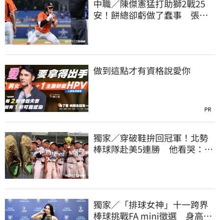
中職／陳傑憲猛打助獅2戰25
安！餅總卻虧做了蠢事 張翔
短打傷退不樂觀
做到這點才有資格說愛你
PR
獨家／穿破鞋拚回冠軍！北勢
棒球隊赴美5連勝 他看哭：台
灣囡仔的韌性
獨家／「排球女神」十一跨界
棒球挑戰FA mini徵選 身高