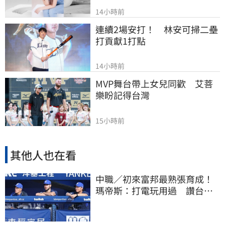
14小時前
連續2場安打！　林安可掃二壘
打貢獻1打點
14小時前
MVP舞台帶上女兒同歡　艾菩
樂盼記得台灣
15小時前
其他人也在看
中職／初來富邦最熟張育成！
瑪帝斯：打電玩用過 讚台灣
麥當勞大勝美國