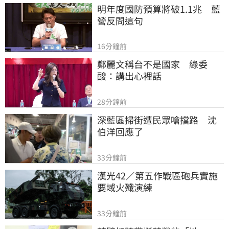
明年度國防預算將破1.1兆　藍
營反問這句
16分鐘前
鄭麗文稱台不是國家　綠委
酸：講出心裡話
28分鐘前
深藍區掃街遭民眾嗆擋路　沈
伯洋回應了
33分鐘前
漢光42／第五作戰區砲兵實施
要域火殲演練
33分鐘前