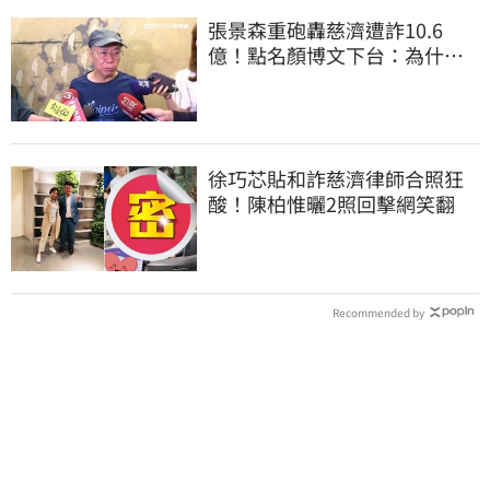
張景森重砲轟慈濟遭詐10.6
億！點名顏博文下台：為什麼
這麼好騙？
徐巧芯貼和詐慈濟律師合照狂
酸！陳柏惟曬2照回擊網笑翻
Recommended by