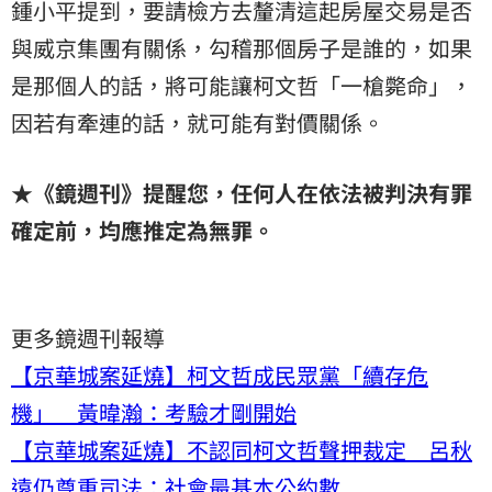
鍾小平提到，要請檢方去釐清這起房屋交易是否
與威京集團有關係，勾稽那個房子是誰的，如果
是那個人的話，將可能讓柯文哲「一槍斃命」，
因若有牽連的話，就可能有對價關係。
★《鏡週刊》提醒您，任何人在依法被判決有罪
確定前，均應推定為無罪。
更多鏡週刊報導
【京華城案延燒】柯文哲成民眾黨「續存危
機」 黃暐瀚：考驗才剛開始
【京華城案延燒】不認同柯文哲聲押裁定 呂秋
遠仍尊重司法：社會最基本公約數