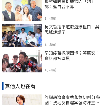
蔡壁如跨黨挺藍營的「她」
認：藍白合不易
1小時前
柯文哲拒不道歉還爆粗口　吳
思瑤說話了
1小時前
早知疫苗採購困境？蔣萬安：
資料都被塗黑
1小時前
其他人也在看
詐騙慈濟案盧秀燕急切割 江肇
國：洗地反自爆案發時陳昱瑄