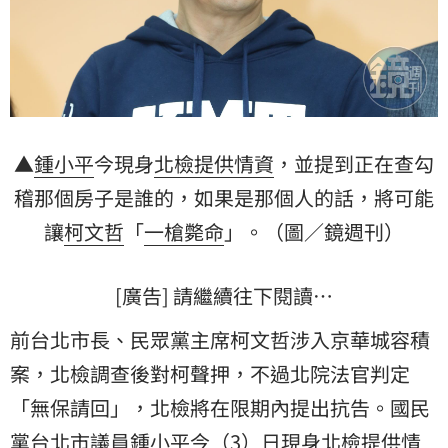
▲
鍾小平
今現身
北檢
提供情資
，並提到正在查勾
稽那個房子是誰的，如果是那個人的話，將可能
讓
柯文哲
「
一槍斃命
」。（圖／鏡週刊）
[廣告] 請繼續往下閱讀…
前台北市長、民眾黨主席柯文哲涉入京華城容積
案，北檢調查後對柯聲押，不過北院法官判定
「無保請回」，北檢將在限期內提出抗告。國民
黨台北市議員鍾小平今（3）日現身北檢提供情