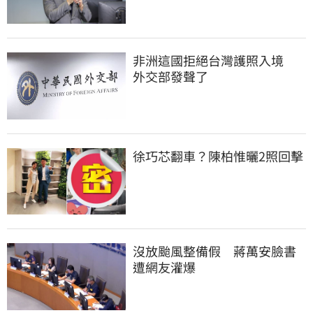
非洲這國拒絕台灣護照入境　
外交部發聲了
徐巧芯翻車？陳柏惟曬2照回擊
沒放颱風整備假　蔣萬安臉書
遭網友灌爆