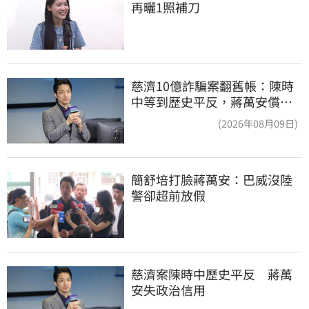
再曬1照補刀
慈濟10億詐騙案翻舊帳：陳時
中等到歷史平反，蔣萬安償還
2022政治利息
(2026年08月09日)
簡舒培打臉蔣萬安：巴威沒陸
警卻超前放假
慈濟案陳時中歷史平反　蔣萬
安失政治信用