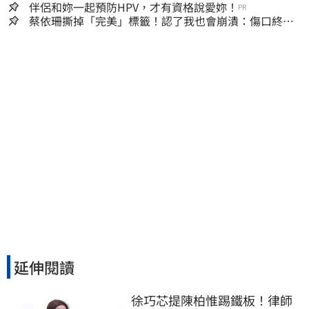
嫌晚！
伴侶和妳一起預防HPV，才有資格說愛妳！
PR
蔡依珊撕掉「完美」標籤！認了我也會崩潰：傷口終究
會癒合
延伸閱讀
徐巧芯提陳柏惟踢鐵板！律師