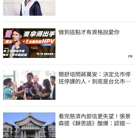
與市府關係
做到這點才有資格說愛你
PR
簡舒培問蔣萬安：決定北市停
班停課的人，到底是台北市
長，還是氣象署？
看完慈濟內部信更失望！張景
森提《靜思語》酸爆：認錯有
那麼難？