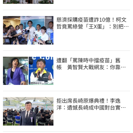
慈濟採購疫苗遭詐10億！柯文
哲竟罵綠營「王X蛋」：別把全
國人民當白痴
遭翻「罵陳時中擋疫苗」舊
帳 黃智賢大戰網友：你靠我
活下來的
拒出席長崎原爆典禮！李逸
洋：遺憾長崎成中國對台實施
法律戰的執行工具