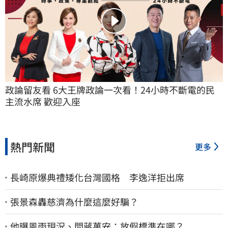
政論留友看 6大王牌政論一次看！24小時不斷電的民
主流水席 歡迎入座
熱門新聞
更多
長崎原爆典禮矮化台灣國格 李逸洋拒出席
張景森轟慈濟為什麼這麼好騙？
他曝風雨現況、問蔣萬安：放假標準在哪？