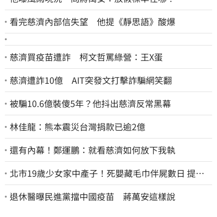
看完慈濟內部信失望 他提《靜思語》酸爆
慈濟買疫苗遭詐 柯文哲罵綠營：王X蛋
慈濟遭詐10億 AIT突發文打擊詐騙網笑翻
被騙10.6億裝傻5年？他抖出慈濟反常黑幕
林佳龍：熊本震災台灣捐款已逾2億
還有內幕！鄭運鵬：就看慈濟如何放下我執
北市19歲少女家中產子！死嬰藏毛巾伴屍數日 提袋
進派出所嚇壞警員
退休醫曝民進黨擋中國疫苗 蔣萬安這樣說