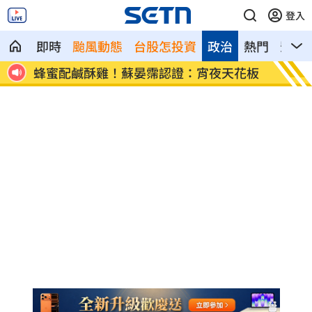
登入
即時
颱風動態
台股怎投資
政治
熱門
影音
迫喊
蜂蜜配鹹酥雞！蘇晏霈認證：宵夜天花板
獨／鬼
看