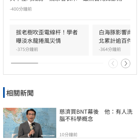
將逐漸趨緩，但馬祖地區傍晚至晚間仍面臨劇烈
-400分鐘前
風雨威脅，務必嚴加戒備。此外，受外圍環流與
西南風影響，今晚起南部降雨轉趨明顯，明
（10）日中南部地區仍有斷斷續續陣雨，南部山
拔老樹吹歪電線杆！學者
白海豚影響尚未
區與大台北地區須提防局部大雨。
曝淡水龍捲風災情
北累計逾百件災
-375分鐘前
-364分鐘前
相關新聞
慈濟買BNT幕後　他：有人洗
腦不科學概念
10分鐘前