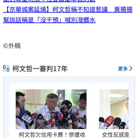
【京華城案延燒】柯文哲稱不知道惹議 黃珊珊
幫說話稱是「沒干預」喊別潑髒水
©外稿
柯文哲一審判17年
更多
柯文哲欠信用卡費！慘遭收
女性反感度破