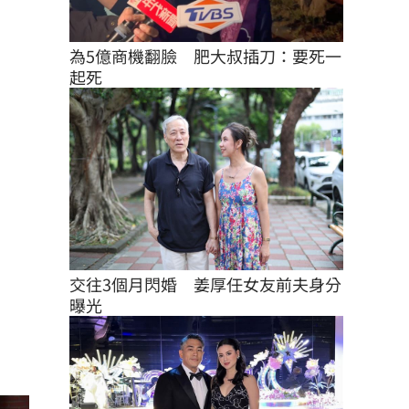
為5億商機翻臉　肥大叔插刀：要死一
起死
交往3個月閃婚　姜厚任女友前夫身分
曝光