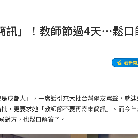
拉鋸
03:10
分
03:08
簡訊」！教師節過4天…鬆口
創高
03:06
:53
報酬
01:45
看新聞
！
01:20
物
01:17
我是成都人」，一席話引來大批台灣網友罵聲，就連
！
01:03
痛批，更要求她「
教師節
不要再寄來
簡訊
」。而今年
候對方，也鬆口解答了。
47