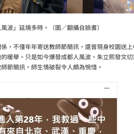
熱潮
10:00
15
人風波」延燒多時。（圖／翻攝自臉書）
關係，不僅年年寄送教師節簡訊，還曾現身校園送上
她的暖舉。只是如今爆發成都人風波，朱立熙發文切
教師節簡訊，師生情破裂令人頗為惋惜。