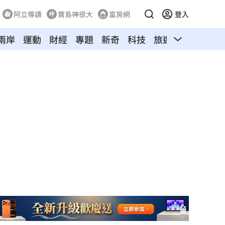
阿立導讀
寶島神很大
富房網
登入
兩岸
運動
財經
專題
新奇
科技
旅遊
汽車
寵物