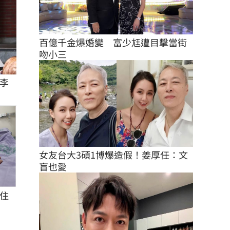
百億千金爆婚變　富少尪遭目擊當街
吻小三
李
女友台大3碩1博爆造假！姜厚任：文
盲也愛
住