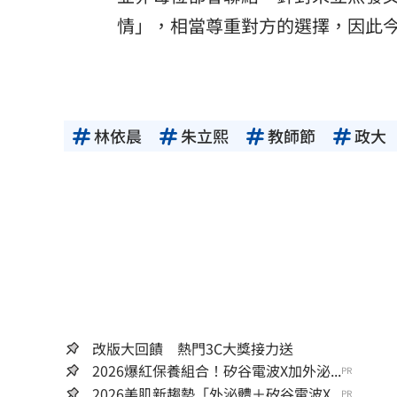
情」，相當尊重對方的選擇，因此
林依晨
朱立熙
教師節
政大
改版大回饋 熱門3C大獎接力送
2026爆紅保養組合！矽谷電波X加外泌...
PR
2026美肌新趨勢「外泌體＋矽谷電波X...
PR