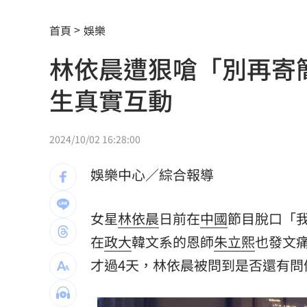
華許9月升息？ING：匯市在他與戰爭間
首頁
娛樂
老後離婚財產怎麼分？ 丈夫退休金拒
林依晨遭狠嗆「別再寄
「這餐飲集團」擺脫陰霾！上半年營收
生真實互動
賓士S500擋浩劫！車主這話暖哭全網
01
台股暴跌誰最能扛 高含金這幾檔繳正
2024/10/02 16:28:00
Q2獲利年增221% 愛普*EPS衝4.18元
娛樂中心／綜合報導
宏福苑大火調查出爐！菸頭引燃施工雜
女星
林依晨
日前在
中國
節目脫口「
定投10年翻逾5倍 這檔吸引存股族卡位
在
政大
韓文系的恩師
朱立熙
也發文
新／四指齊揚！台指期飆破500點
00:48
才過4天，林依晨被問到是否還有問
慈濟遭詐10.6億元！全款拿回解方曝
00: