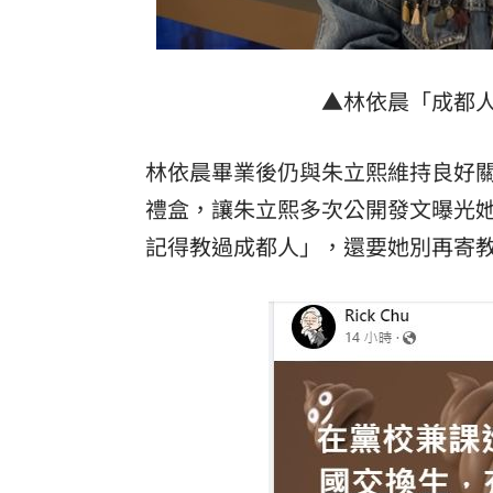
8國球員齊聚高雄 Formosa 7s掀足球
理想混蛋號召粉絲跨海追星吃美食！
18:
▲林依晨「成都
林依晨畢業後仍與朱立熙維持良好
禮盒，讓朱立熙多次公開發文曝光
記得教過成都人」，還要她別再寄