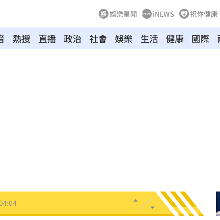
娛樂星聞
iNEWS
祝你健康
音
熱搜
直播
政治
社會
娛樂
生活
健康
國際
5:05
一場
04:58
發聲
04:43
0%
04:20
04:17
04:04