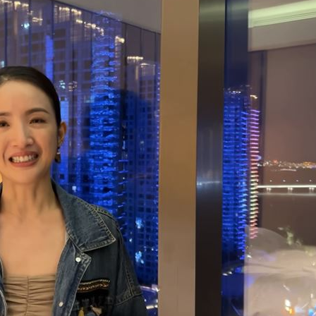
油
00:43
擊
00:41
0萬
00:36
、加
00:31
成形
12:00
」氣
12:00
場！
10:30