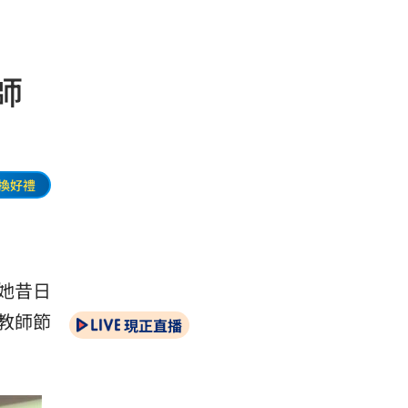
師
換好禮
她昔日
教師節
現正直播