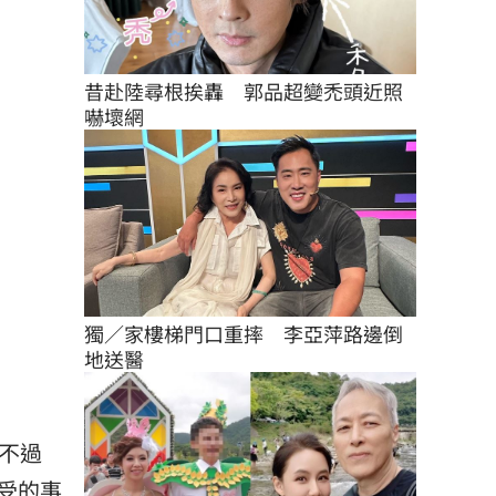
昔赴陸尋根挨轟　郭品超變禿頭近照
嚇壞網
獨／家樓梯門口重摔　李亞萍路邊倒
地送醫
）
不過
受的事