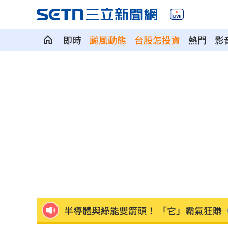
即時
颱風動態
台股怎投資
熱門
影
日本銀髮族瘋工作 逾4成想做到80歲
0
解散統促黨？他曝翁曉玲一招：恐白忙
疫苗真相！蔣萬安嗆一句 謝金河痛心
股災這8檔規模逆勢創高 它最猛成長逾1
爆掛表妹當小三！表姊擅貼IG下場慘了
半導體與綠能雙箭頭！ 「它」霸氣狂賺