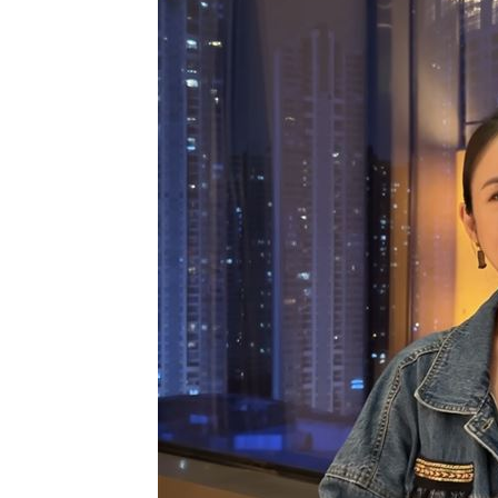
稱龍蝦咬完就吐 爆李世宗要信徒喝精
樂天女孩淚揭往事 愛意表達障礙遭重
一張百萬太貴！他公開高價股買法：賺3
獨／海外遊學增強外語 台人夯英、美
台灣彩券開獎直播中
20:31
LIVE三立+24小時直播
15:27
三立iNEWS新聞台線上直播
18:00
商場戰國來臨 台中「頂奢大道」逐漸
台彩父親節推新刮刮樂千萬頭獎超「爸
「拍片人的多重宇宙」職涯論壇9/12登