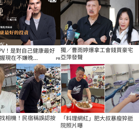
獨／曹雨婷爆拿工會錢買豪宅　
PV！是對自己健康最好
亞萍發聲
握現在不嫌晚...
PR
找相機！民宿稱誤認按
「料理網紅」肥大叔暴瘦猝逝　
院照片曝