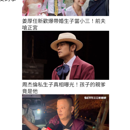
姜厚任新歡爆帶婚生子當小三！前夫
嗆正宮
周杰倫私生子真相曝光！孩子的親爹
竟是他