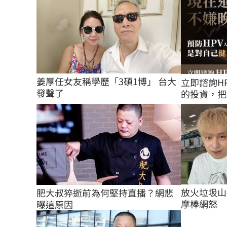
姜厚任女友稱學歷「3碩1博」 台大
立即諮詢H
發聲了
的投資，把
放火垃圾山
肥大叔猝逝前為何堅持直播？網悲
摩棒網怒
曝這原因