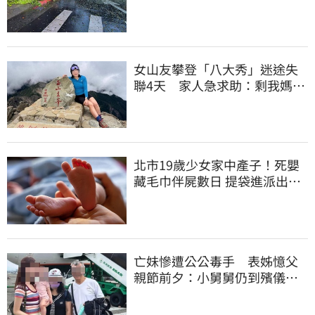
15米巨樹躺路中央
女山友攀登「八大秀」迷途失
聯4天 家人急求助：剩我媽還
沒找到
北市19歲少女家中產子！死嬰
藏毛巾伴屍數日 提袋進派出所
嚇壞警員
亡妹慘遭公公毒手 表姊憶父
親節前夕：小舅舅仍到殯儀館
陪她說話