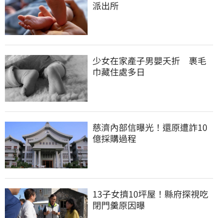
派出所
少女在家產子男嬰夭折　裹毛
巾藏住處多日
慈濟內部信曝光！還原遭詐10
億採購過程
13子女擠10坪屋！縣府探視吃
閉門羹原因曝