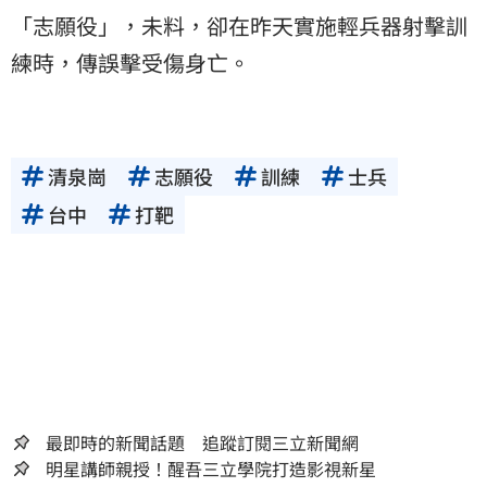
「志願役」，未料，卻在昨天實施輕兵器射擊訓
練時，傳誤擊受傷身亡。
清泉崗
志願役
訓練
士兵
台中
打靶
最即時的新聞話題 追蹤訂閱三立新聞網
明星講師親授！醒吾三立學院打造影視新星