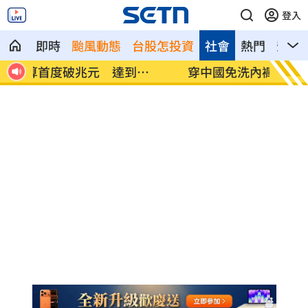
登入
即時
颱風動態
台股怎投資
社會
熱門
影音
穿中國免洗內褲「突整件掉地上」 OL崩
白海豚
潰