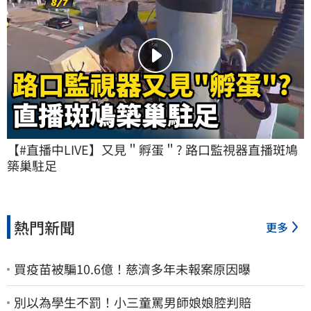
【#直播中LIVE】又見＂孵蛋＂? 路口監視器直播斑鳩
築巢駐足
熱門新聞
更多
買疫苗被騙10.6億！慈濟多年未報案原因曝
別以為學生不罰！小三童罵男師娘娘腔判賠