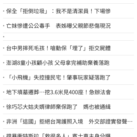
保全「拒倒垃圾」：我不是清潔員！下場慘
亡妹慘遭公公毒手 表姊曝父親節悲傷現況
台中男摔死毛孩！嗆動保「埋了」拒交屍體
澎湖8童小孩顧小孩 父母拿完補助棄養落跑
「小飛機」失控撞民宅！肇事玩家疑落跑了
地下墳墓遷葬…挖3.6米見400座！急辦法會
徐巧芯大姑夫婿律師棄保跑了 媽也被通緝
非洲「這國」拒絕台灣護照入境 外交部證實發聲
了：持續交涉聯繫
擋暴衝特斯拉「救很多人」賓士車主身分曝