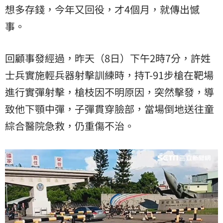
想多存錢，今年又回役，才4個月，就傳出憾
事。
回顧事發經過，昨天（8日）下午2時7分，許姓
士兵實施輕兵器射擊訓練時，持T-91步槍在靶場
進行實彈射擊，槍枝因不明原因，突然擊發，導
致他下顎中彈，子彈貫穿臉部，當場倒地送往童
綜合醫院急救，仍重傷不治。