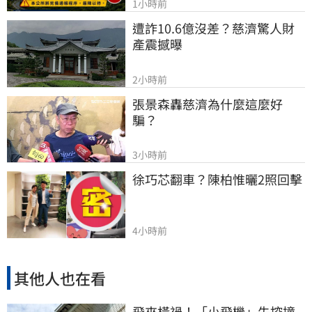
1小時前
遭詐10.6億沒差？慈濟驚人財
產震撼曝
2小時前
張景森轟慈濟為什麼這麼好
騙？
3小時前
徐巧芯翻車？陳柏惟曬2照回擊
4小時前
其他人也在看
飛來橫禍！「小飛機」失控撞