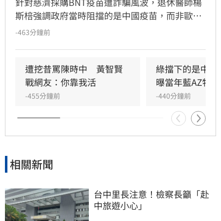
針對慈濟採購BNT疫苗遭詐騙風波，退休醫師楊
斯棓強調政府當時阻擋的是中國疫苗，而非歐美
疫苗。然而，台北市長蔣萬安則反駁，指出疫情
-463分鐘前
期間政府百般刁難民間企業與團體採購疫苗，造
成民眾慘痛經驗，此為客觀事實。
遭挖昔罵陳時中　黃智賢
綠擋下的是中國
戰網友：你靠我活
曝當年藍AZ特戰
-455分鐘前
-440分鐘前
相關新聞
台中里長注意！檢察長籲「赴
中旅遊小心」