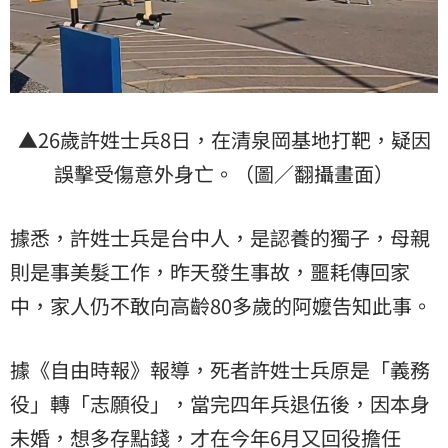
▲26歲許姓士兵8日，在清泉岡基地打靶，疑因
誤擊受傷意外身亡。（圖／翻攝畫面）
據悉，許姓士兵是台中人，是認養的獨子，母親
則是事美髮工作，昨天發生事故，噩耗傳回家
中，家人仍不敢向高齡80多歲的阿嬤告知此事。
據《自由時報》報導，死者許姓士兵原是「義務
役」轉「志願役」，當完四年兵退伍後，因本身
未婚，想多存點錢，才在今年6月又回役擔任