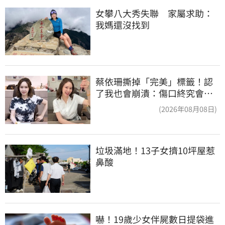
女攀八大秀失聯　家屬求助：
我媽還沒找到
蔡依珊撕掉「完美」標籤！認
了我也會崩潰：傷口終究會癒
合
(2026年08月08日)
垃圾滿地！13子女擠10坪屋惹
鼻酸
嚇！19歲少女伴屍數日提袋進