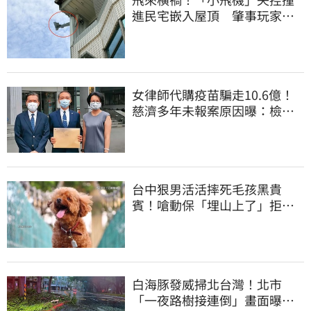
進民宅嵌入屋頂 肇事玩家疑
心虛落跑了
女律師代購疫苗騙走10.6億！
慈濟多年未報案原因曝：檢警
上門才知被騙
台中狠男活活摔死毛孩黑貴
賓！嗆動保「埋山上了」拒交
屍體 下場曝光
白海豚發威掃北台灣！北市
「一夜路樹接連倒」畫面曝