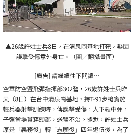
▲26歲許姓
士兵
8日，在清泉岡基地
打靶
，疑因
誤擊受傷意外身亡。（圖／翻攝畫面）
[廣告] 請繼續往下閱讀…
空軍防空暨飛彈指揮部302營，26歲許姓士兵昨
天（8日）在
台中
清泉崗
基地，持T-91步槍實施
輕兵器射擊
訓練
時，傳誤擊受傷，人下顎中彈，
子彈當場貫穿頭部，送醫不治。據悉，許姓士兵
原是「義務役」轉「
志願役
」四年退伍後，為了