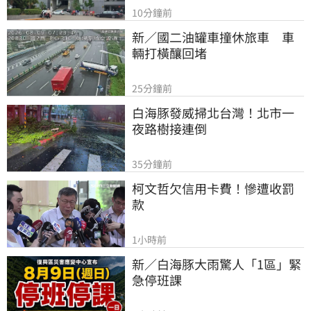
10分鐘前
新／國二油罐車撞休旅車　車
輛打橫釀回堵
25分鐘前
白海豚發威掃北台灣！北市一
夜路樹接連倒
35分鐘前
柯文哲欠信用卡費！慘遭收罰
款
1小時前
新／白海豚大雨驚人「1區」緊
急停班課