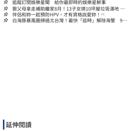
追蹤訂閱娛樂星聞 給你最即時的娛樂星鮮事
狠父母拿走補助離家8月！13子女擠10坪屋垃圾滿地 驚
見幼童深夜遊蕩
伴侶和妳一起預防HPV，才有資格說愛妳！
PR
白海豚暴風圈掃過北台灣！最快「這時」解除海警 9日
停班停課一覽
延伸閱讀