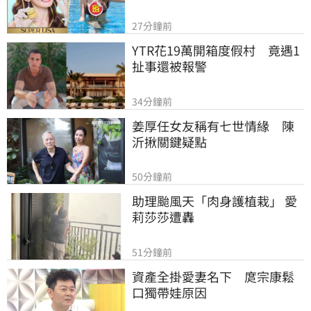
27分鐘前
YTR花19萬開箱度假村　竟遇1
扯事還被報警
34分鐘前
姜厚任女友稱有七世情緣　陳
沂揪關鍵疑點
50分鐘前
助理颱風天「肉身護植栽」 愛
莉莎莎遭轟
51分鐘前
資產全掛愛妻名下　庹宗康鬆
口獨帶娃原因