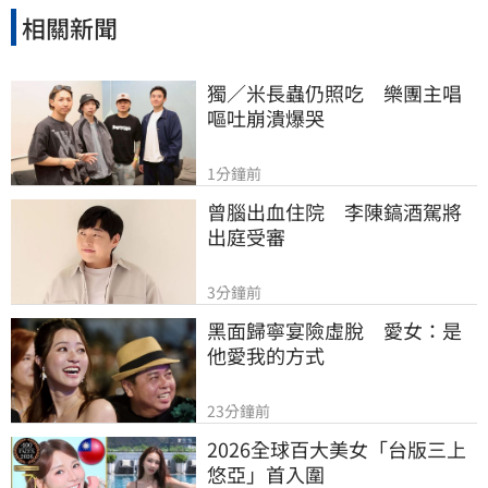
相關新聞
獨／米長蟲仍照吃　樂團主唱
嘔吐崩潰爆哭
1分鐘前
曾腦出血住院　李陳鎬酒駕將
出庭受審
3分鐘前
黑面歸寧宴險虛脫　愛女：是
他愛我的方式
23分鐘前
2026全球百大美女「台版三上
悠亞」首入圍