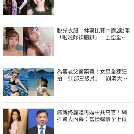
豔全場
脫光衣服！林襄比賽中露2點開
「啦啦隊裸體趴」 上空全裸
被看光光
為籌老父醫藥費！女星全裸狂
拍「50部三級片」 崩潰大
哭：沒靈魂了
瘋傳佟麗婭再婚中共高官！網
抖驚人內幕：當情婦懷孕上位