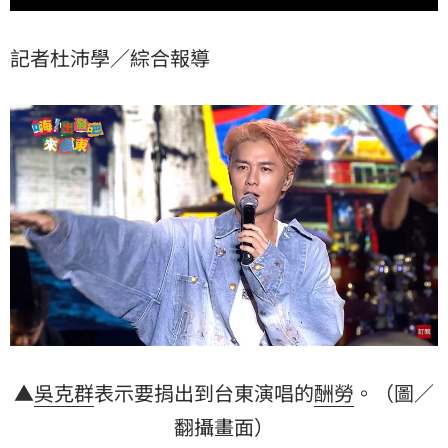
記者杜沛學／綜合報導
▲
吳克群
表示要捐出到台東演唱的
酬勞
。（圖／
翻攝畫面）