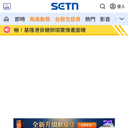
登入
即時
颱風動態
台股怎投資
熱門
影音
熱搜
黑面歸寧宴險虛脫 愛女：是他愛我的方
202
式
圍