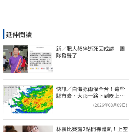
延伸閱讀
新／肥大叔猝逝死因成謎　團
隊發聲了
快訊／白海豚雨灌全台！這些
縣市豪、大雨一路下到晚上 3
地方大豪雨
(2026年08月09日)
林襄比賽露2點開裸體趴！上空