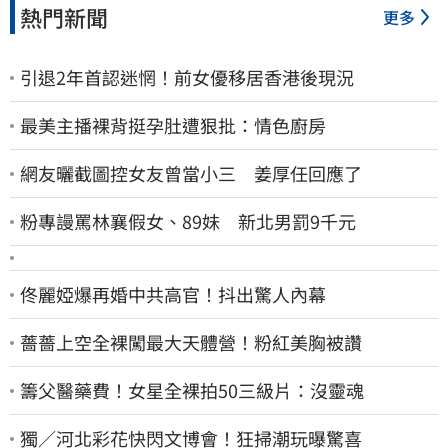
熱門新聞
更多
引退2年首認迷惘！前女優移居香港後現況
最美主播裸背挺孕肚遭狠批：情色廚房
網友曬截圖控女友曾當小三 姜厚任回應了
粉專謾罵林襄假女、89妹 新北男罰9千元
佟麗婭爆再婚中共高官！抖出驚人內幕
薔薔上空全裸闖最大天體營！粉紅美胸被讚
籌父醫藥費！女星全裸拍50三級片：沒靈魂
獨／河北彩花快閃文博會！狂掃潮玩曝驚喜