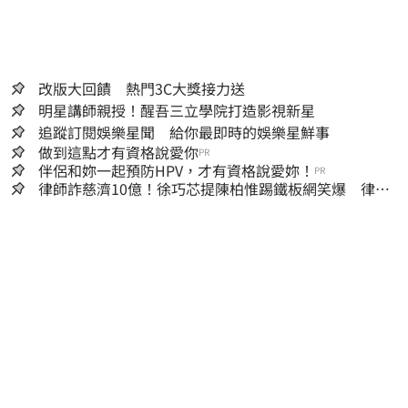
改版大回饋 熱門3C大獎接力送
明星講師親授！醒吾三立學院打造影視新星
追蹤訂閱娛樂星聞 給你最即時的娛樂星鮮事
做到這點才有資格說愛你
PR
伴侶和妳一起預防HPV，才有資格說愛妳！
PR
律師詐慈濟10億！徐巧芯提陳柏惟踢鐵板網笑爆 律師
再曬1照補刀