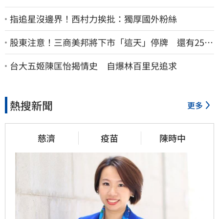
指追星沒邊界！西村力挨批：獨厚國外粉絲
股東注意！三商美邦將下市「這天」停牌 還有252
名千張大戶
台大五姬陳匡怡揭情史 自爆林百里兒追求
熱搜新聞
更多
慈濟
疫苗
陳時中