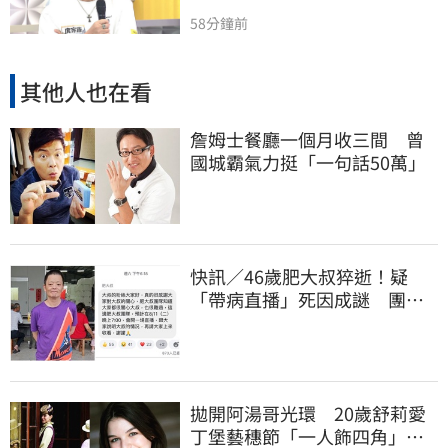
58分鐘前
其他人也在看
詹姆士餐廳一個月收三間 曾
國城霸氣力挺「一句話50萬」
快訊／46歲肥大叔猝逝！疑
「帶病直播」死因成謎 團隊
「證實1事」發聲
拋開阿湯哥光環 20歲舒莉愛
丁堡藝穗節「一人飾四角」驚