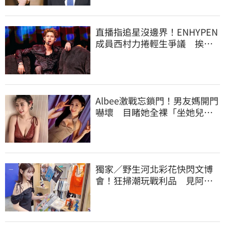
直播指追星沒邊界！ENHYPEN
成員西村力捲輕生爭議 挨
批：獨厚國外粉絲
Albee激戰忘鎖門！男友媽開門
嚇壞 目睹她全裸「坐她兒子
身上」
獨家／野生河北彩花快閃文博
會！狂掃潮玩戰利品 見阿信
公仔喊「超Q」