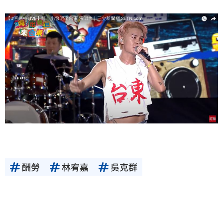
酬勞
林宥嘉
吳克群