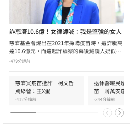
詐慈濟10.6億！女律師喊：我是堅強的女人
慈濟基金會爆出在2021年採購疫苗時，遭詐騙高
達10.6億元，而這起詐騙案的幕後藏鏡人疑似是
曾任彰化律師公會理事長的女子陳昱瑄，日前遭
-479分鐘前
到檢方依法起訴。陳女過去在社交圈極為活躍，
不僅在通訊軟體LINE放上身著名牌精品的大頭
照，更在簡介寫下「我不是女強人，只是堅強的
慈濟買疫苗遭詐　柯文哲
退休醫曝民進黨
女人」，塑造柔弱且充滿正能量的形象，也常宣
罵綠營：王X蛋
苗　蔣萬安這樣
稱自己代表慈濟做公益，看充滿正能量的人設，
-412分鐘前
-344分鐘前
對照其犯行顯得無比諷刺。