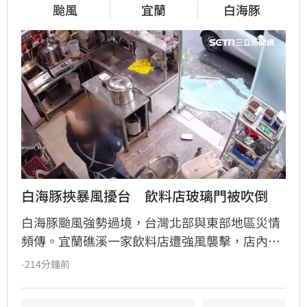
颱風
宜蘭
白海豚
白海豚挾暴風擾台　飲料店玻璃門被吹倒
白海豚颱風強勢過境，台灣北部與東部地區災情
頻傳。宜蘭礁溪一家飲料店遭強風襲擊，店內玻
璃門瞬間碎裂，店員飽受驚嚇，目前只能先以木
-214分鐘前
板充當臨時門扇避雨。此外，花蓮七星潭海邊在
颱風影響下湧現長浪，竟有男童在沙灘玩耍時遭