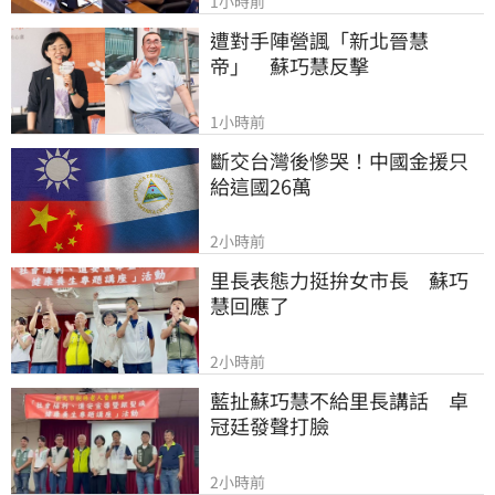
1小時前
遭對手陣營諷「新北晉慧
帝」　蘇巧慧反擊
1小時前
斷交台灣後慘哭！中國金援只
給這國26萬
2小時前
里長表態力挺拚女市長　蘇巧
慧回應了
2小時前
藍扯蘇巧慧不給里長講話　卓
冠廷發聲打臉
2小時前