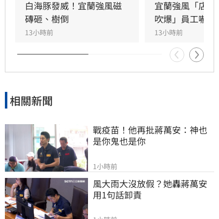
浪花吞沒跌倒，驚險畫面曝光引發網友撻伐。海
白海豚發威！宜蘭強風磁
宜蘭強風「店家
巡署對此嚴正呼籲，颱風期間切勿闖入警戒區，
磚砸、樹倒
吹爆」員工嚇抱
違者最高可處25萬元罰鍰。
13小時前
13小時前
相關新聞
戰疫苗！他再批蔣萬安：神也
是你鬼也是你
1小時前
風大雨大沒放假？她轟蔣萬安
用1句話卸責