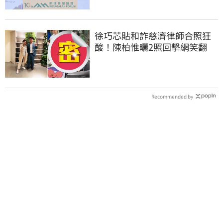
徐巧芯貼和詐慈濟律師合照狂
酸！陳柏惟曬2照回擊網笑翻
Recommended by