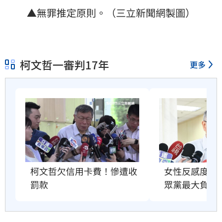
▲無罪推定原則。（三立新聞網製圖）
柯文哲一審判17年
更多
柯文哲欠信用卡費！慘遭收
女性反感度破
罰款
眾黨最大負資