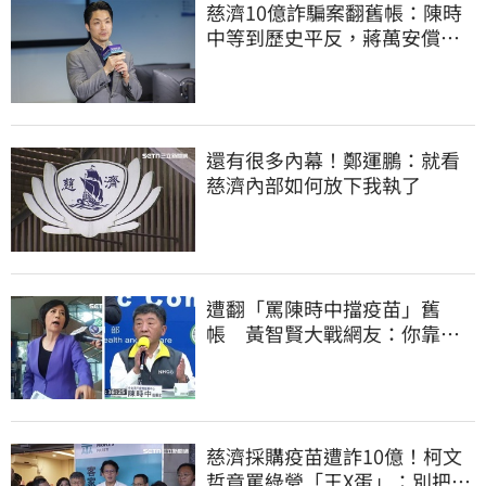
慈濟10億詐騙案翻舊帳：陳時
中等到歷史平反，蔣萬安償還
2022政治利息
還有很多內幕！鄭運鵬：就看
慈濟內部如何放下我執了
遭翻「罵陳時中擋疫苗」舊
帳 黃智賢大戰網友：你靠我
活下來的
慈濟採購疫苗遭詐10億！柯文
哲竟罵綠營「王X蛋」：別把全