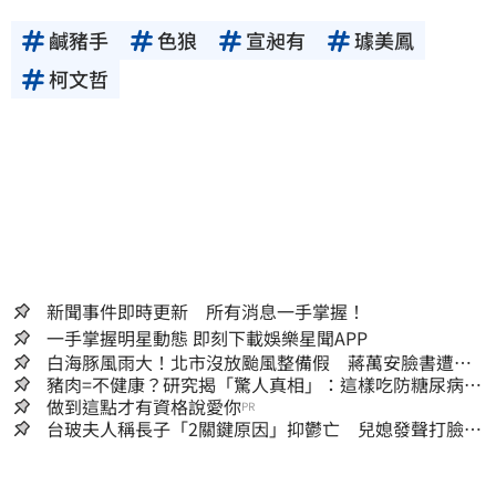
鹹豬手
色狼
宣昶有
璩美鳳
柯文哲
新聞事件即時更新 所有消息一手掌握！
一手掌握明星動態 即刻下載娛樂星聞APP
白海豚風雨大！北市沒放颱風整備假 蔣萬安臉書遭網
友灌爆：標準在哪？
豬肉=不健康？研究揭「驚人真相」：這樣吃防糖尿病、
降膽固醇
做到這點才有資格說愛你
PR
台玻夫人稱長子「2關鍵原因」抑鬱亡 兒媳發聲打臉：
我從來不信⋯