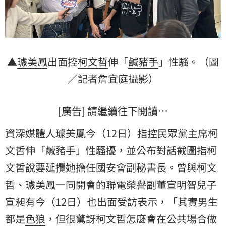
▲
璩美鳳
出面控
柯文哲
伸「
鹹豬手
」性騷。（圖
／記者詹宜庭攝影）
[廣告] 請繼續往下閱讀…
資深媒體人璩美鳳今（12日）指控民眾黨主席柯
文哲伸「鹹豬手」性騷擾，並公布對話截圖指柯
文哲說要延攬她擔任國安會副秘書長。曾與柯文
哲、璩美鳳一同開會的聯電榮譽副董宣明智兒子
宣昶有
今（12日）也出面受訪表示，「其實男生
都是
色狼
，但很驚訝柯文哲怎麼會在公共場合做