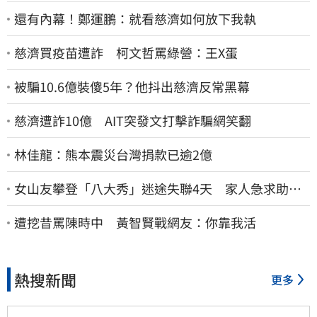
還有內幕！鄭運鵬：就看慈濟如何放下我執
慈濟買疫苗遭詐 柯文哲罵綠營：王X蛋
被騙10.6億裝傻5年？他抖出慈濟反常黑幕
慈濟遭詐10億 AIT突發文打擊詐騙網笑翻
林佳龍：熊本震災台灣捐款已逾2億
女山友攀登「八大秀」迷途失聯4天 家人急求助：
剩我媽還沒找到
遭挖昔罵陳時中 黃智賢戰網友：你靠我活
熱搜新聞
更多