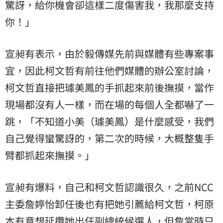
驚訝，給你機會卻這樣二度傷害我，我那麼支持
你！」
宣昶有表示，由於毅傳媒先前與媒體有些專案事
宜，因此柯文哲有前往他們媒體的辦公室討論，
柯文哲直接把璩美鳳的手抓起來前後撫摸，當作
現場都沒有人一樣，而在場的每個人全都嚇了一
跳，「不知道小美（璩美鳳）是什麼感受，我們
自己覺得蠻驚訝的，第二次的時候，大概整隻手
臂都抓起來撫摸。」
宣昶有爆料，自己和柯文哲認識很久，之前NCC
主委詹婷怡卸任後也有把她引薦給柯文哲，柯原
本有意想延攬她出任副總統候選人，但詹當時只