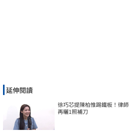
延伸閱讀
徐巧芯提陳柏惟踢鐵板！律師
再曬1照補刀