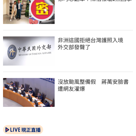
非洲這國拒絕台灣護照入境　
外交部發聲了
沒放颱風整備假　蔣萬安臉書
遭網友灌爆
現正直播