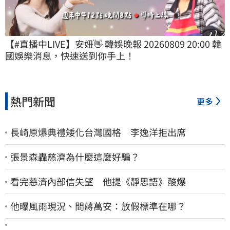
【#直播中LIVE】安妞👋 韓娛晚報 20260809 20:00 韓
國娛樂消息，快速送到你手上！
熱門新聞
更多
長崎原爆典禮矮化台灣國格 李逸洋拒出席
張景森轟慈濟為什麼這麼好騙？
看完慈濟內部信失望 他提《靜思語》酸爆
他曝風雨現況、問蔣萬安：放假標準在哪？