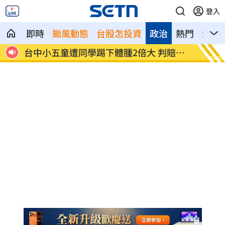
登入
即時
颱風動態
台股怎投資
政治
熱門
影音
 判賠金
粉絲輕生後首露面！西村力演唱會狀態超
阿
好
目