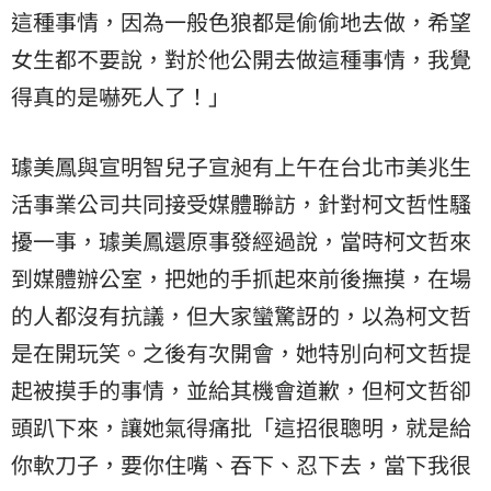
這種事情，因為一般色狼都是偷偷地去做，希望
女生都不要說，對於他公開去做這種事情，我覺
得真的是嚇死人了！」
璩美鳳與宣明智兒子宣昶有上午在台北市美兆生
活事業公司共同接受媒體聯訪，針對柯文哲性騷
擾一事，璩美鳳還原事發經過說，當時柯文哲來
到媒體辦公室，把她的手抓起來前後撫摸，在場
的人都沒有抗議，但大家蠻驚訝的，以為柯文哲
是在開玩笑。之後有次開會，她特別向柯文哲提
起被摸手的事情，並給其機會道歉，但柯文哲卻
頭趴下來，讓她氣得痛批「這招很聰明，就是給
你軟刀子，要你住嘴、吞下、忍下去，當下我很