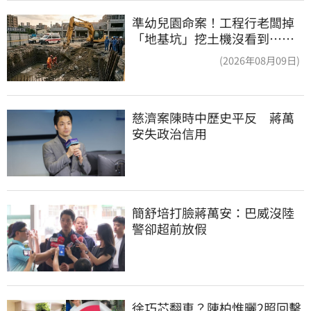
準幼兒園命案！工程行老闆掉
「地基坑」挖土機沒看到…下
土石活埋他
(2026年08月09日)
慈濟案陳時中歷史平反　蔣萬
安失政治信用
簡舒培打臉蔣萬安：巴威沒陸
警卻超前放假
徐巧芯翻車？陳柏惟曬2照回擊