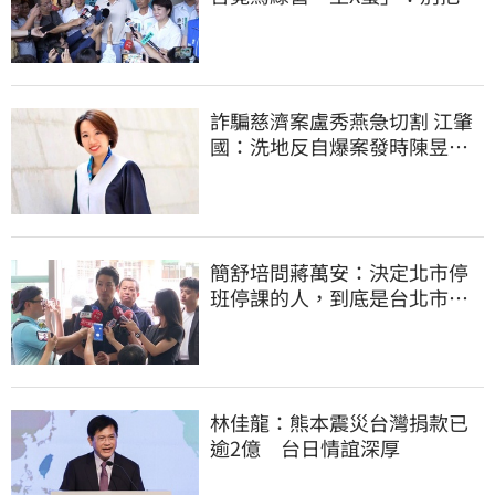
國人民當白痴
詐騙慈濟案盧秀燕急切割 江肇
國：洗地反自爆案發時陳昱瑄
與市府關係
簡舒培問蔣萬安：決定北市停
班停課的人，到底是台北市
長，還是氣象署？
林佳龍：熊本震災台灣捐款已
逾2億 台日情誼深厚