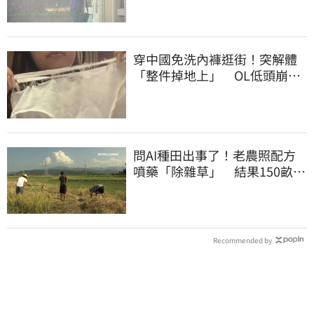
穿中國免洗內褲逛街！突解體
「整件掉地上」 OL低頭崩
潰：腰上剩鬆緊帶
問AI種田出事了！老農照配方
噴藥「除雜草」 結果150畝芝
麻一起死
Recommended by