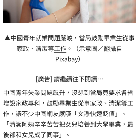
▲
中國
青年
就業
問題嚴峻，當局鼓勵畢業生從事
家政、清潔等
工作
。（示意圖／翻攝自
Pixabay）
[廣告] 請繼續往下閱讀…
中國青年失業問題飆升，沒想到當局竟要求各省
增設家政專科，鼓勵畢業生從事家政、清潔等工
作，讓不少中國網友感嘆「文憑快速貶值」、
「清潔阿姨辛辛苦苦把女兒培養到大學畢業，最
後卻和女兒成了同事」。