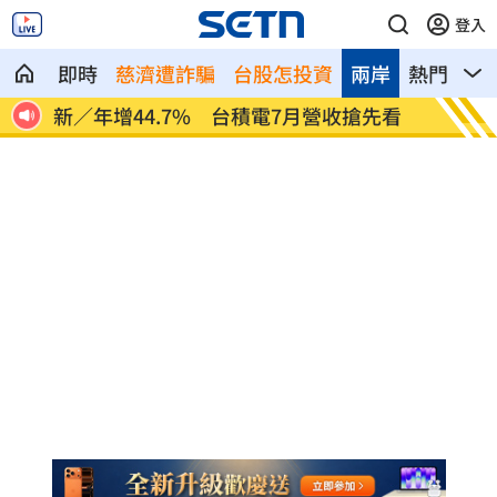
登入
即時
慈濟遭詐騙
台股怎投資
兩岸
熱門
影
見未
新／年增44.7% 台積電7月營收搶先看
1國和
99%