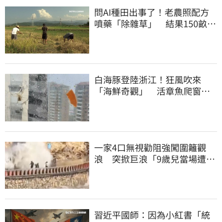
問AI種田出事了！老農照配方
噴藥「除雜草」 結果150畝芝
麻一起死
白海豚登陸浙江！狂風吹來
「海鮮奇觀」 活章魚爬窗、
鮭魚黏玻璃
一家4口無視勸阻強闖圍籬觀
浪 突掀巨浪「9歲兒當場遭捲
入海」
習近平國師：因為小紅書「統