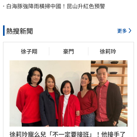
白海豚強降雨橫掃中國！昆山升紅色預警
熱搜新聞
更多
徐子翔
豪門
徐莉玲
徐莉玲寵么兒「不一定要接班」！他接手了