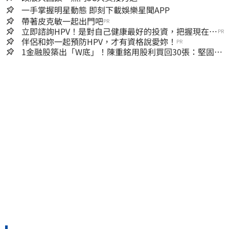
一手掌握明星動態 即刻下載娛樂星聞APP
帶著皮克敏一起出門吧
PR
立即諮詢HPV！是對自己健康最好的投資，把握現在不
PR
嫌晚！
伴侶和妳一起預防HPV，才有資格說愛妳！
PR
1金融股築出「W底」！陳重銘用股利買回30張：堅固穩
定的搖錢樹