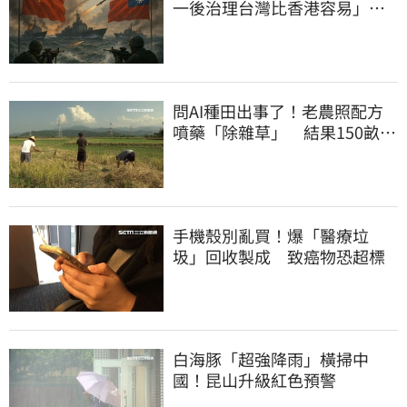
一後治理台灣比香港容易」
稱台沒下次大選
問AI種田出事了！老農照配方
噴藥「除雜草」 結果150畝芝
麻一起死
手機殼別亂買！爆「醫療垃
圾」回收製成 致癌物恐超標
白海豚「超強降雨」橫掃中
國！昆山升級紅色預警