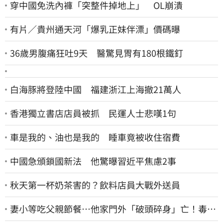
穿中國免洗內褲「突整件掉地上」 OL崩潰
有片／貴州通天河「爆乳正妹伴漂」價碼曝
36歲男腹痛狂吐9天 醫驚見胃有180根鐵釘
白海豚將登陸中國 福建浙江上海撤21萬人
香港獨立書店店員被抓 民運人士悲嘆1句
車是我的、油也是我的 睡車竟被收住宿費
中國急頒鎖國新法 他驚曝習近平焦慮2事
秋天第一杯奶茶害的？飲料店員大戰外送員
妻小等吃父親節餐⋯他家門外「破頭碎身」亡！毒駕
男一路向南撞死人收押