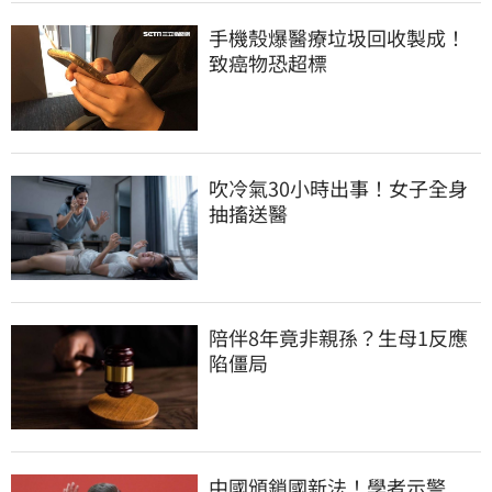
手機殼爆醫療垃圾回收製成！
致癌物恐超標
吹冷氣30小時出事！女子全身
抽搐送醫
陪伴8年竟非親孫？生母1反應
陷僵局
中國頒鎖國新法！學者示警　