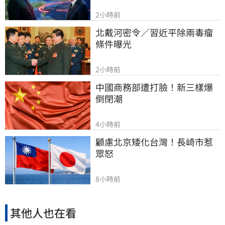
2小時前
北戴河密令／習近平除兩毒瘤
條件曝光
2小時前
中國商務部遭打臉！新三樣爆
倒閉潮
4小時前
顧慮北京矮化台灣！長崎市惹
眾怒
8小時前
其他人也在看