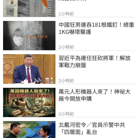
1小時前
中國狂男連吞181根鐵釘！總重
1KG嚇壞醫護
2小時前
習近平為連任狂砍將軍！解放
軍戰力崩盤
2小時前
萬元人形機器人來了！神祕大
廠今開放申購
2小時前
北戴河密令／官員示警中共
「四層面」亂台