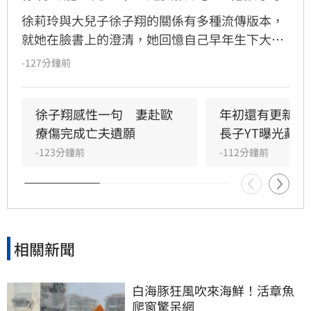
徐莉玲與大兒子徐子翔的關係有多種流傳版本，
就她在臉書上的澄清，她回憶自己早年生下大兒
子徐子翔後就離婚，期間因孩子被移民美國的前
-127分鐘前
夫抱走，自此就失去了聯繫，直到2017年，徐子
翔才回到台灣，母子重逢後除了協助徐子翔創
業，也開始了較頻繁的互動，不難想見這複雜的
徐子翔感性一句　妻赴歐
年初還有更新！
身世，對於徐子翔的影響。
療傷完成亡夫遺願
長子YT曝光藏熱
-123分鐘前
-112分鐘前
相關新聞
白海豚狂風吹來海鮮！活章魚
爬窗驚呆網