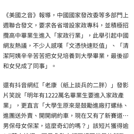
《美國之音》報導，中國國家發改委等多部門上
週聯合發文，要求各省增設家政專科，並積極招
攬高中畢業生進入「家政行業」，此舉引起中國
網友熱議，不少人感嘆「文憑快速貶值」、「清
潔阿姨辛辛苦苦把女兒培養到大學畢業，最後卻
和女兒成了同事」。
還有抖音網紅「老康（紙上談兵的二胖）」發影
片笑說「明年有1222萬名畢業生要進入家政產
業」，更直言「大學生原來是鼓勵進廠打螺絲、
進團送外賣、開開網約車，現在又有了新賽道…
男保母女保潔，這麼奇幻的嗎？」該短片獲得逾