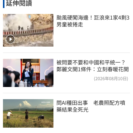
延伸閱讀
颱風硬闖海邊！巨浪來1家4剩3 
男童被捲走
被問要不要和中國和平統一？
鄭麗文開1條件：立刻春暖花開
(2026年08月10日)
問AI種田出事　老農照配方噴
藥結果全死光